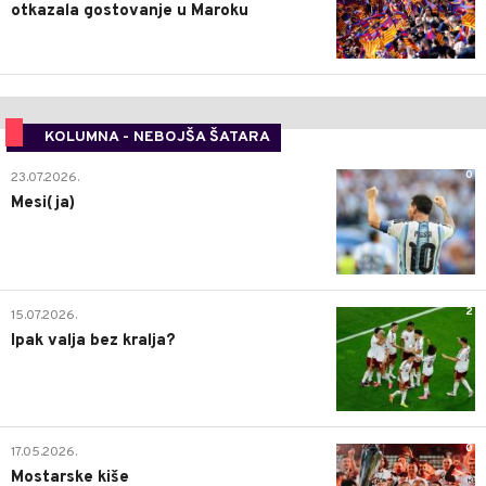
otkazala gostovanje u Maroku
KOLUMNA - NEBOJŠA ŠATARA
0
23.07.2026.
Mesi(ja)
2
15.07.2026.
Ipak valja bez kralja?
0
17.05.2026.
Mostarske kiše