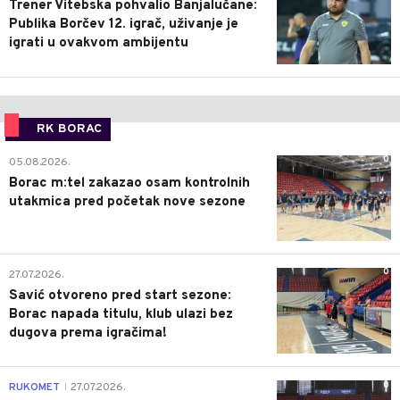
Trener Vitebska pohvalio Banjalučane:
Publika Borčev 12. igrač, uživanje je
igrati u ovakvom ambijentu
RK BORAC
0
05.08.2026.
Borac m:tel zakazao osam kontrolnih
utakmica pred početak nove sezone
0
27.07.2026.
Savić otvoreno pred start sezone:
Borac napada titulu, klub ulazi bez
dugova prema igračima!
0
RUKOMET
27.07.2026.
|