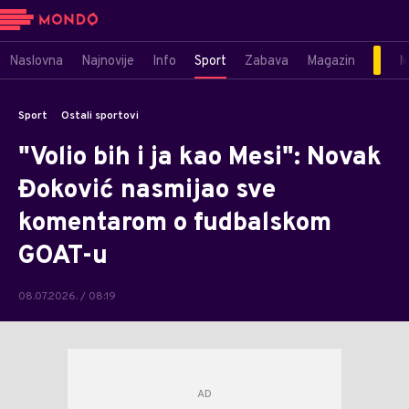
Naslovna
Najnovije
Info
Sport
Zabava
Magazin
M
Sport
Ostali sportovi
"Volio bih i ja kao Mesi": Novak
Đoković nasmijao sve
komentarom o fudbalskom
GOAT-u
08.07.2026. / 08:19