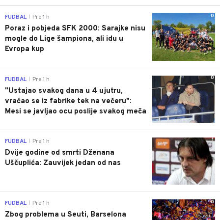
0
FUDBAL
Pre 1 h
|
Poraz i pobjeda SFK 2000: Sarajke nisu
mogle do Lige šampiona, ali idu u
Evropa kup
0
FUDBAL
Pre 1 h
|
"Ustajao svakog dana u 4 ujutru,
vraćao se iz fabrike tek na večeru":
Mesi se javljao ocu poslije svakog meča
1
FUDBAL
Pre 1 h
|
Dvije godine od smrti Dženana
Uščuplića: Zauvijek jedan od nas
0
FUDBAL
Pre 1 h
|
Zbog problema u Seuti, Barselona