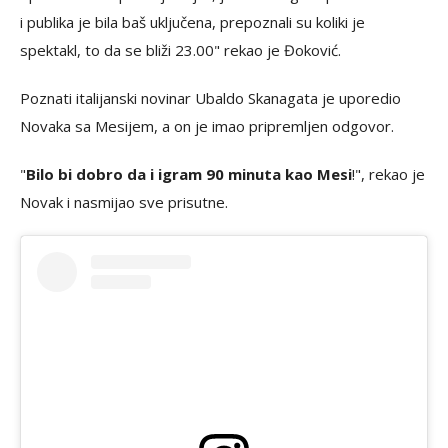
i publika je bila baš uključena, prepoznali su koliki je
spektakl, to da se bliži 23.00" rekao je Đoković.
Poznati italijanski novinar Ubaldo Skanagata je uporedio
Novaka sa Mesijem, a on je imao pripremljen odgovor.
"
Bilo bi dobro da i igram 90 minuta kao Mesi
!", rekao je
Novak i nasmijao sve prisutne.