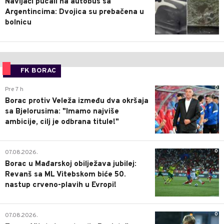
Navijači pucali na autobus sa
Argentincima: Dvojica su prebačena u
bolnicu
FK BORAC
0
Pre 7 h
Borac protiv Veleža između dva okršaja
sa Bjelorusima: "Imamo najviše
ambicije, cilj je odbrana titule!"
0
07.08.2026.
Borac u Mađarskoj obilježava jubilej:
Revanš sa ML Vitebskom biće 50.
nastup crveno-plavih u Evropi!
0
07.08.2026.