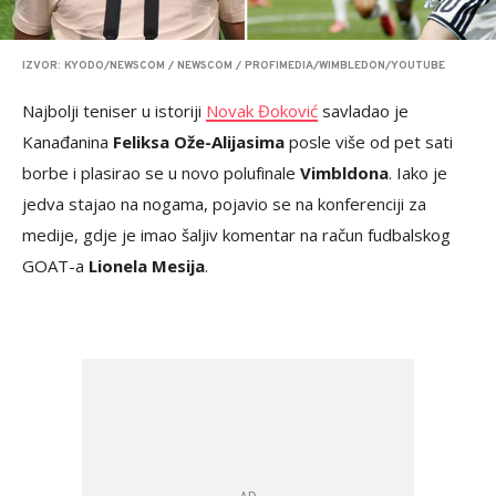
IZVOR: KYODO/NEWSCOM / NEWSCOM / PROFIMEDIA/WIMBLEDON/YOUTUBE
Najbolji teniser u istoriji
Novak Đoković
savladao je
Kanađanina
Feliksa Ože-Alijasima
posle više od pet sati
borbe i plasirao se u novo polufinale
Vimbldona
. Iako je
jedva stajao na nogama, pojavio se na konferenciji za
medije, gdje je imao šaljiv komentar na račun fudbalskog
GOAT-a
Lionela Mesija
.