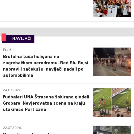
NAVIJAČI
0
Pre 6 h
Brutalna tuča huligana na
zagrebačkom aerodromu! Bed Blu Bojsi
napravili sačekušu, navijači padali po
automobilima
0
24.07.2026.
Fudbaleri UNA Štrasena šokirano gledali
Grobare: Nevjerovatna scena na kraju
utakmice Partizana
0
22.07.2026.