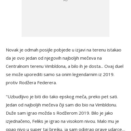
Novak je odmah posijle pobjede u izjavi na terenu istakao
da je ovo jedan od njegovih najboljih mečeva na
Centralnom terenu Vimbldona, a bilo ih je dosta... Ovaj duel
se može uporediti samo sa onim legendarnim iz 2019.
protiv Rodžera Federera.
"Uzbudljivo je biti dio tako epskog meča, preko pet sati.
Jedan od najboljih mečeva čiji sam dio bio na Vimbldonu.
Duže sam igrao možda s Rodžerom 2019. Bilo je jako
izjednačeno, Feliks je igrao na visokom nivou. Malo mu je
opao nivo u super taj brejku, ja sam odigrao prave udarce…