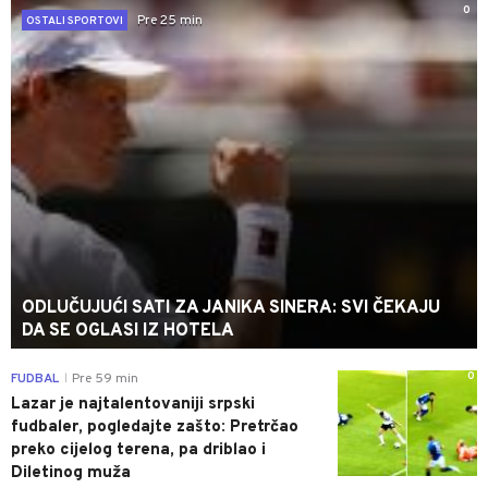
0
Pre 25 min
OSTALI SPORTOVI
ODLUČUJUĆI SATI ZA JANIKA SINERA: SVI ČEKAJU
DA SE OGLASI IZ HOTELA
0
FUDBAL
Pre 59 min
|
Lazar je najtalentovaniji srpski
fudbaler, pogledajte zašto: Pretrčao
preko cijelog terena, pa driblao i
Diletinog muža