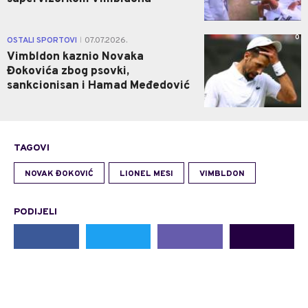
0
OSTALI SPORTOVI
07.07.2026.
|
Vimbldon kaznio Novaka
Đokovića zbog psovki,
sankcionisan i Hamad Međedović
TAGOVI
NOVAK ĐOKOVIĆ
LIONEL MESI
VIMBLDON
PODIJELI