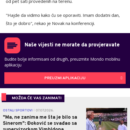
od pet sati provedenih na terenu.
"Hajde da vidimo kako ću se oporaviti. Imam dodatni dan,
što je dobro", rekao je Novak na konferenciji.
Naše vijesti ne morate da provjeravate
Budite bolje informisani od drugih, preuzmite Mondo mobilnu
aplikaciju
PREUZMI APLIKACIJU
MOŽDA ĆE VAS ZANIMATI
0
OSTALI SPORTOVI
07.07.2026.
|
"Ma, ne zanima me šta je bilo sa
Sinerom": Đoković se svađao sa
supervizorkom Vimbldona