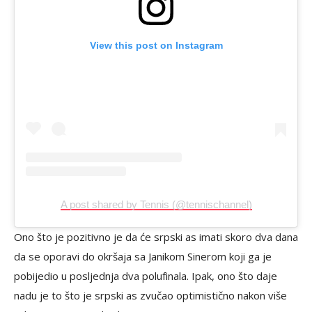
View this post on Instagram
A post shared by Tennis (@tennischannel)
Ono što je pozitivno je da će srpski as imati skoro dva dana
da se oporavi do okršaja sa Janikom Sinerom koji ga je
pobijedio u posljednja dva polufinala. Ipak, ono što daje
nadu je to što je srpski as zvučao optimistično nakon više