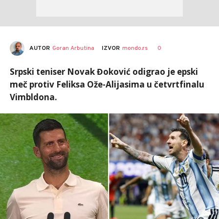
AUTOR
Goran Arbutina
0
IZVOR
mondo.rs
Srpski teniser Novak Đoković odigrao je epski
meč protiv Feliksa Ože-Alijasima u četvrtfinalu
Vimbldona.