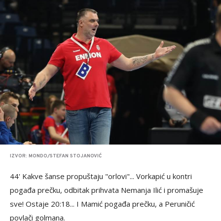
IZVOR: MONDO/STEFAN STOJANOVIĆ
44' Kakve šanse propuštaju "orlovi"... Vorkapić u kontri
pogađa prečku, odbitak prihvata Nemanja Ilić i promašuje
sve! Ostaje 20:18... I Mamić pogađa prečku, a Peruničić
povlači golmana.