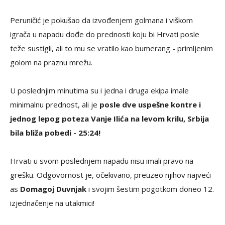
Peruničić je pokušao da izvođenjem golmana i viškom
igrača u napadu dođe do prednosti koju bi Hrvati posle
teže sustigli, ali to mu se vratilo kao bumerang - primljenim
golom na praznu mrežu.
U poslednjim minutima su i jedna i druga ekipa imale
minimalnu prednost, ali je
posle dve uspešne kontre i
jednog lepog poteza Vanje Ilića na levom krilu, Srbija
bila bliža pobedi - 25:24!
Hrvati u svom poslednjem napadu nisu imali pravo na
grešku. Odgovornost je, očekivano, preuzeo njihov najveći
as
Domagoj Duvnjak
i svojim šestim pogotkom doneo 12.
izjednačenje na utakmici!