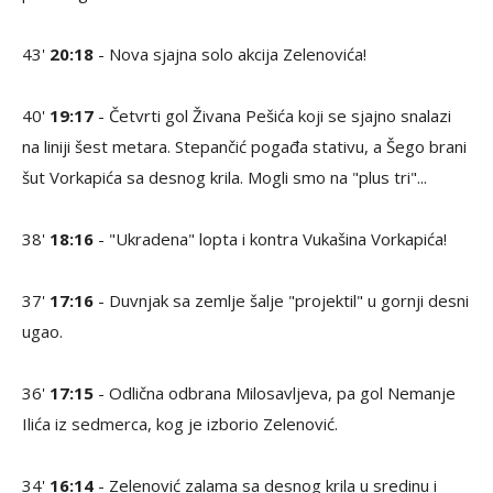
43'
20:18
- Nova sjajna solo akcija Zelenovića!
40'
19:17
- Četvrti gol Živana Pešića koji se sjajno snalazi
na liniji šest metara. Stepančić pogađa stativu, a Šego brani
šut Vorkapića sa desnog krila. Mogli smo na "plus tri"...
38'
18:16
- "Ukradena" lopta i kontra Vukašina Vorkapića!
37'
17:16
- Duvnjak sa zemlje šalje "projektil" u gornji desni
ugao.
36'
17:15
- Odlična odbrana Milosavljeva, pa gol Nemanje
Ilića iz sedmerca, kog je izborio Zelenović.
34'
16:14
- Zelenović zalama sa desnog krila u sredinu i