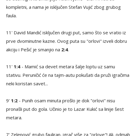
kompletni, a nama je isključen Stefan Vujić zbog grubog
faula.
11' David Mandić isključen drugi put, samo što se vratio iz
prve dvominutne kazne. Ovog puta su "orlovi" izveli dobru
akciju i Pešić je smanjio na
2:4
.
11'
1:4
- Mamić sa devet metara šalje loptu uz samu
stativu. Peruničić će na tajm-autu pokušati da pruži igračima
neki koristan savet...
9'
1:2
- Punih osam minuta prošlo je dok "orlovi" nisu
pronašli put do gola. Učinio je to Lazar Kukić sa linije šest
metara.
7' Zelenović grubo fauliran, igrač više za "orlove"! Ali, odmah