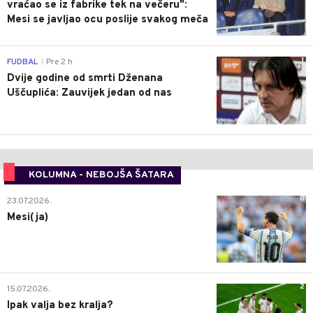
vraćao se iz fabrike tek na večeru":
Mesi se javljao ocu poslije svakog meča
1
FUDBAL
Pre 2 h
|
Dvije godine od smrti Dženana
Uščuplića: Zauvijek jedan od nas
KOLUMNA - NEBOJŠA ŠATARA
0
23.07.2026.
Mesi(ja)
2
15.07.2026.
Ipak valja bez kralja?