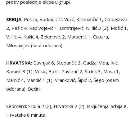
protiv poslednje ekipe u grupi.
SRBIJA:
Pušica, Vorkapić 2, Vujić, Krsmančić 1, Crnoglavac
2, Pešić 4, Radivojević 1, Dimitrijević, N. Ilić 3 (2), Mošić 1,
V. Ilić 4, Kukić 4, Zelenović 2, Marsenić 1, Cupara,
Milosavljev (šest odbrana).
HRVATSKA:
Duvnjak 6, Stepančić 3, Gadža, Vida, Ivić,
Karačić 3 (1), Vekić, Božić-Pavletić 2, Štrlek 3, Musa 1,
Mamić 4, Mandić 1 (1), Vranković, Šipić 2, Šego (osam
odbrana), Bećiri.
Sedmerci: Srbija 2 (2), Hrvatska 2 (2). Isključenja: Srbija 8,
Hrvatska 8 minuta.