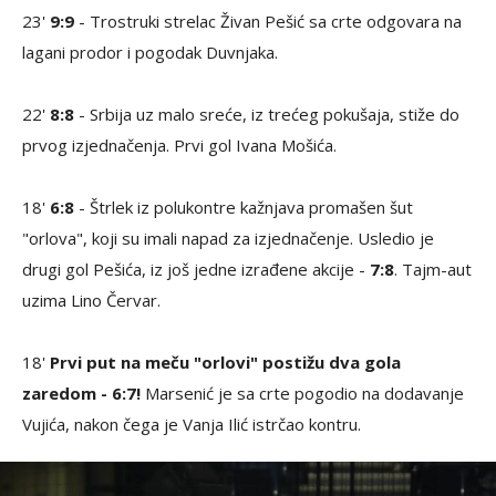
23'
9:9
- Trostruki strelac Živan Pešić sa crte odgovara na
lagani prodor i pogodak Duvnjaka.
22'
8:8
- Srbija uz malo sreće, iz trećeg pokušaja, stiže do
prvog izjednačenja. Prvi gol Ivana Mošića.
18'
6:8
- Štrlek iz polukontre kažnjava promašen šut
"orlova", koji su imali napad za izjednačenje. Usledio je
drugi gol Pešića, iz još jedne izrađene akcije -
7:8
. Tajm-aut
uzima Lino Červar.
18'
Prvi put na meču "orlovi" postižu dva gola
zaredom - 6:7!
Marsenić je sa crte pogodio na dodavanje
Vujića, nakon čega je Vanja Ilić istrčao kontru.