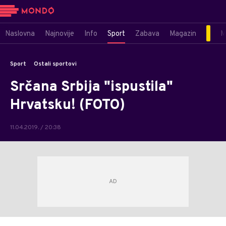
Naslovna
Najnovije
Info
Sport
Zabava
Magazin
M
Sport
Ostali sportovi
Srčana Srbija "ispustila"
Hrvatsku! (FOTO)
11.04.2019. / 20:38