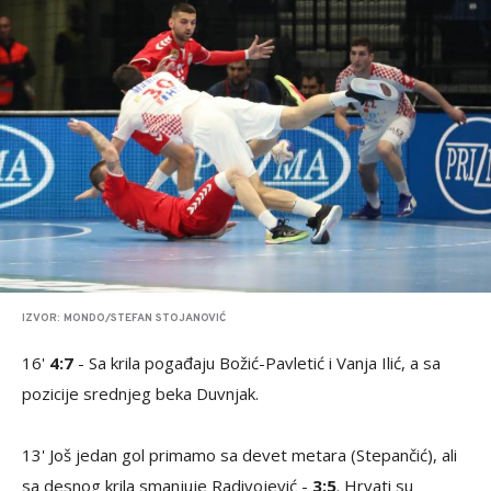
IZVOR: MONDO/STEFAN STOJANOVIĆ
16'
4:7
- Sa krila pogađaju Božić-Pavletić i Vanja Ilić, a sa
pozicije srednjeg beka Duvnjak.
13' Još jedan gol primamo sa devet metara (Stepančić), ali
sa desnog krila smanjuje Radivojević -
3:5
. Hrvati su