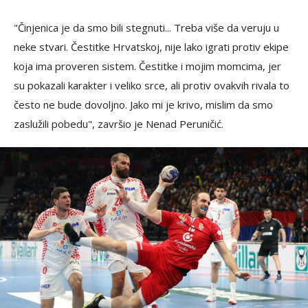
"Činjenica je da smo bili stegnuti... Treba više da veruju u
neke stvari. Čestitke Hrvatskoj, nije lako igrati protiv ekipe
koja ima proveren sistem. Čestitke i mojim momcima, jer
su pokazali karakter i veliko srce, ali protiv ovakvih rivala to
često ne bude dovoljno. Jako mi je krivo, mislim da smo
zaslužili pobedu", završio je Nenad Peruničić.