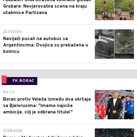
Fudbaleri UNA Štrasena šokirano gledali
Grobare: Nevjerovatna scena na kraju
utakmice Partizana
0
22.07.2026.
Navijači pucali na autobus sa
Argentincima: Dvojica su prebačena u
bolnicu
FK BORAC
0
Pre 7 h
Borac protiv Veleža između dva okršaja
sa Bjelorusima: "Imamo najviše
ambicije, cilj je odbrana titule!"
0
07.08.2026.