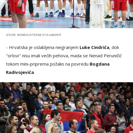
IZVOR: MONDO/STEFAN STOJANOVIĆ
- Hrvatska je oslabljena neigranjem
Luke Cindrića
, dok
"orlovi" nisu imali većih pehova, mada se Nenad Peruničić
tokom mini-priprema požalio na povredu
Bogdana
Radivojevića
.