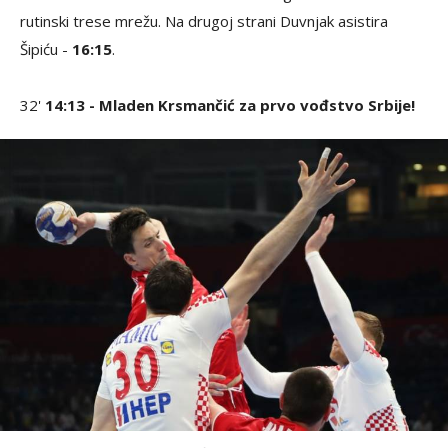
rutinski trese mrežu. Na drugoj strani Duvnjak asistira
Šipiću -
16:15
.
32'
14:13 - Mladen Krsmančić za prvo vođstvo Srbije!