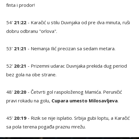
finta i prodor!
54'
21:22
- Karačić u stilu Duvnjaka od pre dva minuta, ruši
dobru odbranu "orlova".
53'
21:21
- Nemanja Ilić precizan sa sedam metara.
52'
20:21
- Prizemni udarac Duvnjaka prekida dug period
bez gola na obe strane.
48'
20:20
- Četvrti gol raspoloženog Mamića. Peruničić
pravi rokadu na golu,
Cupara umesto Milosavljeva
.
45'
20:19
- Rizik se nije isplatio. Srbija gubi loptu, a Karačić
sa pola terena pogađa praznu mrežu.