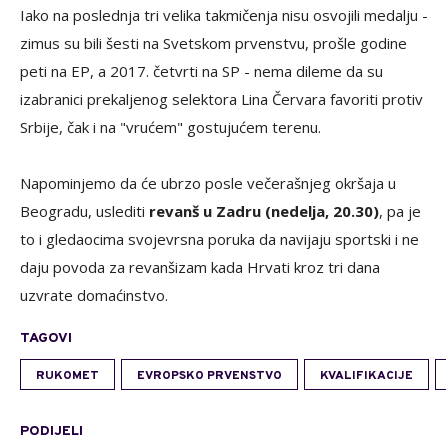
Iako na poslednja tri velika takmičenja nisu osvojili medalju -
zimus su bili šesti na Svetskom prvenstvu, prošle godine
peti na EP, a 2017. četvrti na SP - nema dileme da su
izabranici prekaljenog selektora Lina Červara favoriti protiv
Srbije, čak i na "vrućem" gostujućem terenu.
Napominjemo da će ubrzo posle večerašnjeg okršaja u
Beogradu, uslediti
revanš u Zadru (nedelja, 20.30)
, pa je
to i gledaocima svojevrsna poruka da navijaju sportski i ne
daju povoda za revanšizam kada Hrvati kroz tri dana
uzvrate domaćinstvo.
TAGOVI
RUKOMET
EVROPSKO PRVENSTVO
KVALIFIKACIJE
PODIJELI