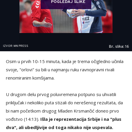
POGLEDAJ SLIKE
IZVOR: MN PRESS
Br. slika: 16
Osim u prvih 10-15 minuta, kada je trema očigledno učinila
svoje, "orlovi" su bili u najmanju ruku ravnopravni rivali
renomiranim komšijama.
U drugom delu prvog poluvremena potpuno su uhvatili
priključak i nekoliko puta stizali do nerešenog rezultata, da
bi nam početkom drugog Mladen Krsmančić doneo prvo
vođstvo (14:13).
Išla je reprezentacija Srbije i na "plus
dva", ali ubedljivije od toga nikako nije uspevala.