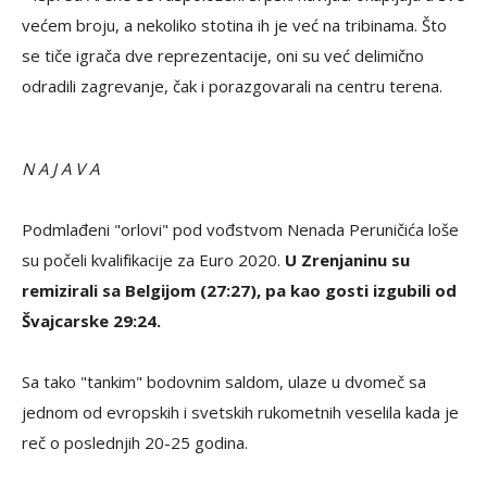
većem broju, a nekoliko stotina ih je već na tribinama. Što
se tiče igrača dve reprezentacije, oni su već delimično
odradili zagrevanje, čak i porazgovarali na centru terena.
N A J A V A
Podmlađeni "orlovi" pod vođstvom Nenada Peruničića loše
su počeli kvalifikacije za Euro 2020.
U Zrenjaninu su
remizirali sa Belgijom (27:27), pa kao gosti izgubili od
Švajcarske 29:24.
Sa tako "tankim" bodovnim saldom, ulaze u dvomeč sa
jednom od evropskih i svetskih rukometnih veselila kada je
reč o poslednjih 20-25 godina.