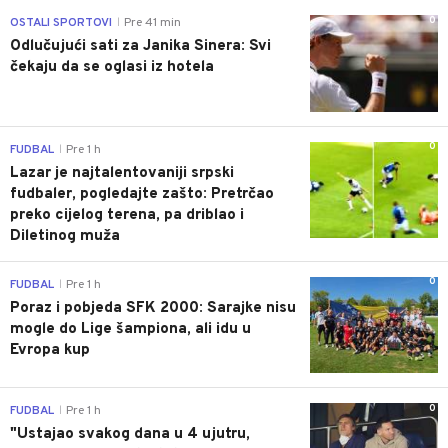
0
OSTALI SPORTOVI
Pre 41 min
|
Odlučujući sati za Janika Sinera: Svi
čekaju da se oglasi iz hotela
0
FUDBAL
Pre 1 h
|
Lazar je najtalentovaniji srpski
fudbaler, pogledajte zašto: Pretrčao
preko cijelog terena, pa driblao i
Diletinog muža
0
FUDBAL
Pre 1 h
|
Poraz i pobjeda SFK 2000: Sarajke nisu
mogle do Lige šampiona, ali idu u
Evropa kup
0
FUDBAL
Pre 1 h
|
"Ustajao svakog dana u 4 ujutru,