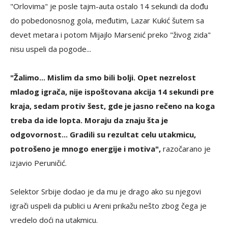
"Orlovima" je posle tajm-auta ostalo 14 sekundi da dođu
do pobedonosnog gola, međutim, Lazar Kukić šutem sa
devet metara i potom Mijajlo Marsenić preko "živog zida"
nisu uspeli da pogode...
"Žalimo... Mislim da smo bili bolji. Opet nezrelost
mladog igrača, nije ispoštovana akcija 14 sekundi pre
kraja, sedam protiv šest, gde je jasno rečeno na koga
treba da ide lopta. Moraju da znaju šta je
odgovornost... Gradili su rezultat celu utakmicu,
potrošeno je mnogo energije i motiva",
razočarano je
izjavio Peruničić.
Selektor Srbije dodao je da mu je drago ako su njegovi
igrači uspeli da publici u Areni prikažu nešto zbog čega je
vredelo doći na utakmicu.