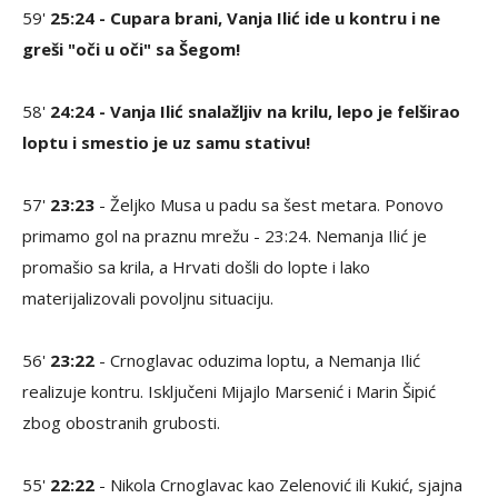
59'
25:24 - Cupara brani, Vanja Ilić ide u kontru i ne
greši "oči u oči" sa Šegom!
58'
24:24 - Vanja Ilić snalažljiv na krilu, lepo je felširao
loptu i smestio je uz samu stativu!
57'
23:23
- Željko Musa u padu sa šest metara. Ponovo
primamo gol na praznu mrežu - 23:24. Nemanja Ilić je
promašio sa krila, a Hrvati došli do lopte i lako
materijalizovali povoljnu situaciju.
56'
23:22
- Crnoglavac oduzima loptu, a Nemanja Ilić
realizuje kontru. Isključeni Mijajlo Marsenić i Marin Šipić
zbog obostranih grubosti.
55'
22:22
- Nikola Crnoglavac kao Zelenović ili Kukić, sjajna