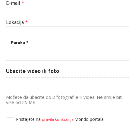
E-mail
*
Lokacija
*
Ubacite video ili foto
Možete da ubacite do 3 fotografije ili videa. Ne smije biti
više od 25 MB.
Pristajete na
Mondo portala.
pravila korišćenja