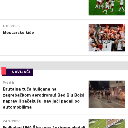
0
17.05.2026.
Mostarske kiše
NAVIJAČI
0
Pre 6 h
Brutalna tuča huligana na
zagrebačkom aerodromu! Bed Blu Bojsi
napravili sačekušu, navijači padali po
automobilima
0
24.07.2026.