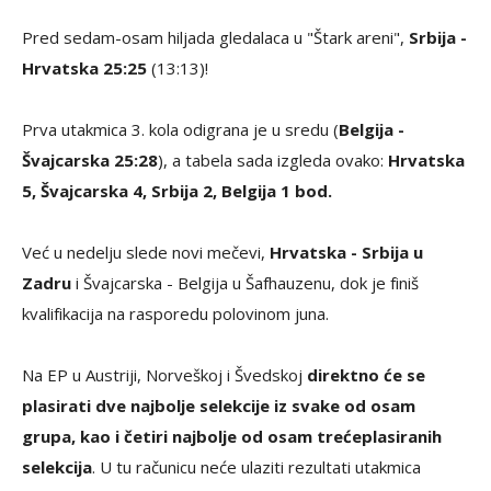
Pred sedam-osam hiljada gledalaca u "Štark areni",
Srbija -
Hrvatska 25:25
(13:13)!
Prva utakmica 3. kola odigrana je u sredu (
Belgija -
Švajcarska 25:28
), a tabela sada izgleda ovako:
Hrvatska
5, Švajcarska 4, Srbija 2, Belgija 1 bod.
Već u nedelju slede novi mečevi,
Hrvatska - Srbija u
Zadru
i Švajcarska - Belgija u Šafhauzenu, dok je finiš
kvalifikacija na rasporedu polovinom juna.
Na EP u Austriji, Norveškoj i Švedskoj
direktno će se
plasirati dve najbolje selekcije iz svake od osam
grupa, kao i četiri najbolje od osam trećeplasiranih
selekcija
. U tu računicu neće ulaziti rezultati utakmica