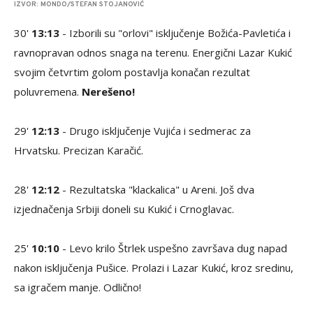
IZVOR: MONDO/STEFAN STOJANOVIĆ
30'
13:13
- Izborili su "orlovi" isključenje Božića-Pavletića i
ravnopravan odnos snaga na terenu. Energični Lazar Kukić
svojim četvrtim golom postavlja konačan rezultat
poluvremena.
Nerešeno!
29'
12:13
- Drugo isključenje Vujića i sedmerac za
Hrvatsku. Precizan Karačić.
28'
12:12
- Rezultatska "klackalica" u Areni. Još dva
izjednačenja Srbiji doneli su Kukić i Crnoglavac.
25'
10:10
- Levo krilo Štrlek uspešno završava dug napad
nakon isključenja Pušice. Prolazi i Lazar Kukić, kroz sredinu,
sa igračem manje. Odlično!