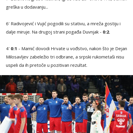
greška u dodavanju...
6' Radivojević i Vujić pogodili su stativu, a mreža gostiju i
dalje miruje. Na drugoj strani pogađa Duvnjak -
0:2
.
4'
0:1
- Mamić dovodi Hrvate u vođstvo, nakon što je Dejan
Milosavljev zabeležio tri odbrane, a srpski rukometaši nisu
uspeli da ih pretoče u pozitivan rezultat.