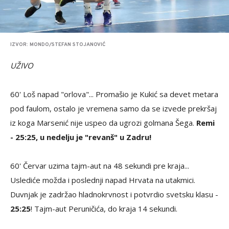
IZVOR: MONDO/STEFAN STOJANOVIĆ
UŽIVO
60' Loš napad "orlova"... Promašio je Kukić sa devet metara
pod faulom, ostalo je vremena samo da se izvede prekršaj
iz koga Marsenić nije uspeo da ugrozi golmana Šega.
Remi
- 25:25, u nedelju je "revanš" u Zadru!
60' Červar uzima tajm-aut na 48 sekundi pre kraja...
Uslediće možda i poslednji napad Hrvata na utakmici.
Duvnjak je zadržao hladnokrvnost i potvrdio svetsku klasu -
25:25
! Tajm-aut Peruničića, do kraja 14 sekundi.