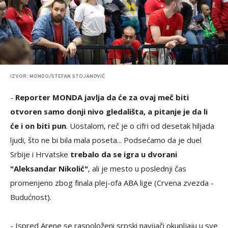
IZVOR: MONDO/STEFAN STOJANOVIĆ
-
Reporter MONDA javlja da će za ovaj meč biti
otvoren samo donji nivo gledališta, a pitanje je da li
će i on biti pun
. Uostalom, reč je o cifri od desetak hiljada
ljudi, što ne bi bila mala poseta... Podsećamo da je duel
Srbije i Hrvatske
trebalo da se igra u dvorani
"Aleksandar Nikolić"
, ali je mesto u poslednji čas
promenjeno zbog finala plej-ofa ABA lige (Crvena zvezda -
Budućnost).
- Ispred Arene se raspoloženi srpski navijači okupljaju u sve