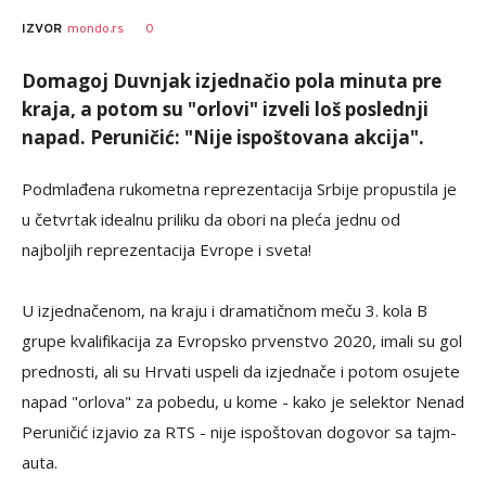
0
IZVOR
mondo.rs
Domagoj Duvnjak izjednačio pola minuta pre
kraja, a potom su "orlovi" izveli loš poslednji
napad. Peruničić: "Nije ispoštovana akcija".
Podmlađena rukometna reprezentacija Srbije propustila je
u četvrtak idealnu priliku da obori na pleća jednu od
najboljih reprezentacija Evrope i sveta!
U izjednačenom, na kraju i dramatičnom meču 3. kola B
grupe kvalifikacija za Evropsko prvenstvo 2020, imali su gol
prednosti, ali su Hrvati uspeli da izjednače i potom osujete
napad "orlova" za pobedu, u kome - kako je selektor Nenad
Peruničić izjavio za RTS - nije ispoštovan dogovor sa tajm-
auta.