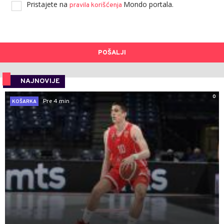
Pristajete na
Mondo portala.
pravila korišćenja
POŠALJI
NAJNOVIJE
0
Pre 4 min
KOŠARKA