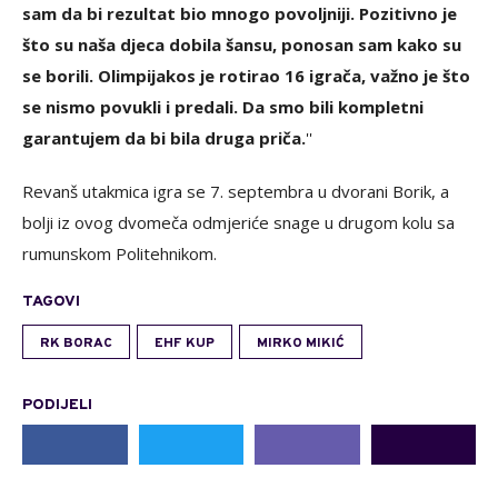
sam da bi rezultat bio mnogo povoljniji. Pozitivno je
što su naša djeca dobila šansu, ponosan sam kako su
se borili. Olimpijakos je rotirao 16 igrača, važno je što
se nismo povukli i predali. Da smo bili kompletni
garantujem da bi bila druga priča.
''
Revanš utakmica igra se 7. septembra u dvorani Borik, a
bolji iz ovog dvomeča odmjeriće snage u drugom kolu sa
rumunskom Politehnikom.
TAGOVI
RK BORAC
EHF KUP
MIRKO MIKIĆ
PODIJELI