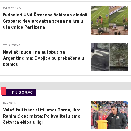
0
24.07.2026.
Fudbaleri UNA Štrasena šokirano gledali
Grobare: Nevjerovatna scena na kraju
utakmice Partizana
0
22.07.2026.
Navijači pucali na autobus sa
Argentincima: Dvojica su prebačena u
bolnicu
FK BORAC
0
Pre 20 h
Velež želi iskoristiti umor Borca, Ibro
Rahimić optimista: Po kvalitetu smo
četvrta ekipa u ligi