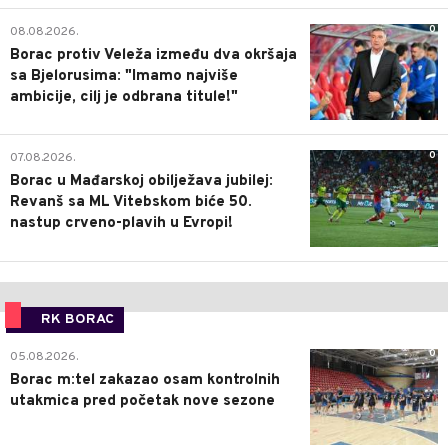
0
08.08.2026.
Borac protiv Veleža između dva okršaja
sa Bjelorusima: "Imamo najviše
ambicije, cilj je odbrana titule!"
0
07.08.2026.
Borac u Mađarskoj obilježava jubilej:
Revanš sa ML Vitebskom biće 50.
nastup crveno-plavih u Evropi!
RK BORAC
0
05.08.2026.
Borac m:tel zakazao osam kontrolnih
utakmica pred početak nove sezone