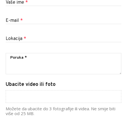
Vaše ime
*
E-mail
*
Lokacija
*
Ubacite video ili foto
Možete da ubacite do 3 fotografije ili videa. Ne smije biti
više od 25 MB.