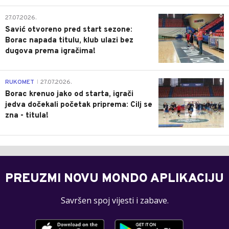
0
27.07.2026.
Savić otvoreno pred start sezone:
Borac napada titulu, klub ulazi bez
dugova prema igračima!
0
RUKOMET
27.07.2026.
|
Borac krenuo jako od starta, igrači
jedva dočekali početak priprema: Cilj se
zna - titula!
PREUZMI NOVU MONDO APLIKACIJU
Savršen spoj vijesti i zabave.