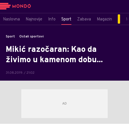
Naslovna
Najnovije
Info
Sport
Zabava
Magazin
M
Sport
Ostali sportovi
Mikić razočaran: Kao da
živimo u kamenom dobu...
31.08.2019. / 21:02