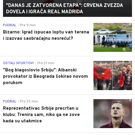
"DANAS JE ZATVORENA ETAPA": CRVENA ZVEZDA
DOVELA I IGRAČA REAL MADRIDA
0
FUDBAL
Pre 9 min
|
Bizarno: Igrač ispucao loptu van terena
i izazvao saobraćajnu nesreću!?
0
OSTALI SPORTOVI
Pre 21 min
|
"Bog blagoslovio Srbiju": Albanski
provokator iz Beograda šokirao novom
porukom
0
FUDBAL
Pre 35 min
|
Reprezentativac Srbije precrtan u
klubu: Trenira sam, niko ga ne zove
kada su utakmice