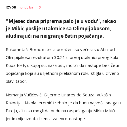
Goran
AUTOR
3
IZVOR
mondo.ba
Arbutina
''Mjesec dana priprema palo je u vodu'', rekao
je Mikić poslije utakmice sa Olimpijakosom,
aludirajući na neigranje četiri pojačanja.
Rukometaši Borac m:tel-a poraženi su večeras u Atini od
Olimpijakosa rezultatom 30:21 u prvoj utakmici prvog kola
Kupa EHF, u kojoj su, nažalost, morali da nastupe bez četiri
pojačanja koja su u ljetnom prelaznom roku stigla u crveno-
plavi tabor.
Nemanja Vučićević, Giljerme Linares de Souza, Vukašin
Rakocija i Nikola Jeremić trebalo je da budu najveća snaga u
Pireju, ali nisu mogli da budu na raspolaganju Mirku Mikiću
jer im nije izdata licenca za evro-nastupe.