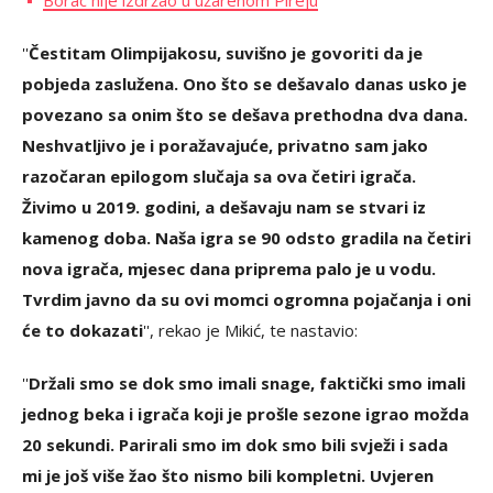
Borac nije izdržao u užarenom Pireju
''
Čestitam Olimpijakosu, suvišno je govoriti da je
pobjeda zaslužena. Ono što se dešavalo danas usko je
povezano sa onim što se dešava prethodna dva dana.
Neshvatljivo je i poražavajuće, privatno sam jako
razočaran epilogom slučaja sa ova četiri igrača.
Živimo u 2019. godini, a dešavaju nam se stvari iz
kamenog doba. Naša igra se 90 odsto gradila na četiri
nova igrača, mjesec dana priprema palo je u vodu.
Tvrdim javno da su ovi momci ogromna pojačanja i oni
će to dokazati
'', rekao je Mikić, te nastavio:
''
Držali smo se dok smo imali snage, faktički smo imali
jednog beka i igrača koji je prošle sezone igrao možda
20 sekundi. Parirali smo im dok smo bili svježi i sada
mi je još više žao što nismo bili kompletni. Uvjeren