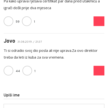
Pa kako uprava rješava certifikat par dana pred utakmicu a
igrači došli prije dva mjeseca
59
1
Jovo
31.08.2019. / 21:37
Ti si odradio svoj dio posla ali nije uprava.Za ovo direktor
treba da leti iz kuba za sva vremena.
44
1
Upiši ime