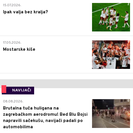
2
15.07.2026.
Ipak valja bez kralja?
0
17.05.2026.
Mostarske kiše
NAVIJAČI
0
08.08.2026.
Brutalna tuča huligana na
zagrebačkom aerodromu! Bed Blu Bojsi
napravili sačekušu, navijači padali po
automobilima