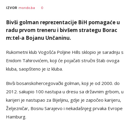
AUTOR
Fena
0
IZVOR
mondo.ba
Bivši golman reprezentacije BiH pomagaće u
radu prvom treneru i bivšem strategu Borac
m:tel-a Bojanu Unčaninu.
Rukometni klub Vogošća Poljine Hills sklopio je saradnju s
Enidom Tahirovićem, koji će pojačati stručni štab ovoga
kluba, saopšteno je iz kluba.
Bivši bosanskohercegovački golman, koji je od 2000. do
2012. sakupio 100 nastupa u dresu sa državnim grbom, u
karijeri je nastupao za Bijeljinu, gdje je započeo karijeru,
Željezničar, Bosnu Sarajevo i nekadašnjeg prvaka Evrope
Hamburg.