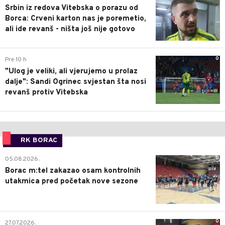
Srbin iz redova Vitebska o porazu od
Borca: Crveni karton nas je poremetio,
ali ide revanš - ništa još nije gotovo
0
Pre 10 h
"Ulog je veliki, ali vjerujemo u prolaz
dalje": Sandi Ogrinec svjestan šta nosi
revanš protiv Vitebska
RK BORAC
0
05.08.2026.
Borac m:tel zakazao osam kontrolnih
utakmica pred početak nove sezone
0
27.07.2026.