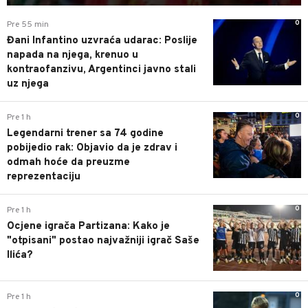
0
Pre 55 min
Đani Infantino uzvraća udarac: Poslije
napada na njega, krenuo u
kontraofanzivu, Argentinci javno stali
uz njega
0
Pre 1 h
Legendarni trener sa 74 godine
pobijedio rak: Objavio da je zdrav i
odmah hoće da preuzme
reprezentaciju
0
Pre 1 h
Ocjene igrača Partizana: Kako je
"otpisani" postao najvažniji igrač Saše
Ilića?
0
Pre 1 h