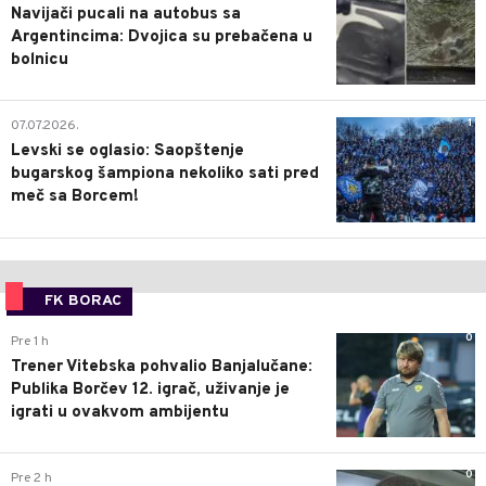
Navijači pucali na autobus sa
Argentincima: Dvojica su prebačena u
bolnicu
1
07.07.2026.
Levski se oglasio: Saopštenje
bugarskog šampiona nekoliko sati pred
meč sa Borcem!
FK BORAC
0
Pre 1 h
Trener Vitebska pohvalio Banjalučane:
Publika Borčev 12. igrač, uživanje je
igrati u ovakvom ambijentu
0
Pre 2 h