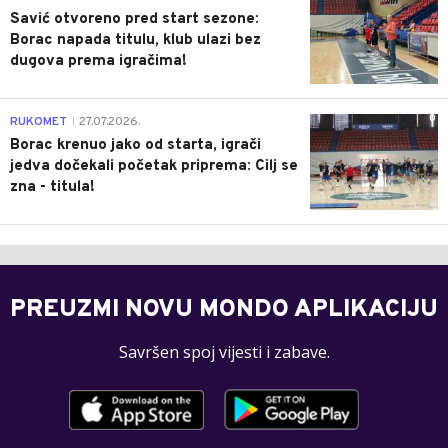
Savić otvoreno pred start sezone:
Borac napada titulu, klub ulazi bez
dugova prema igračima!
0
RUKOMET
27.07.2026.
|
Borac krenuo jako od starta, igrači
jedva dočekali početak priprema: Cilj se
zna - titula!
PREUZMI NOVU MONDO APLIKACIJU
Savršen spoj vijesti i zabave.