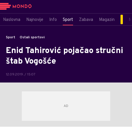
Naslovna
Najnovije
Info
Sport
Zabava
Magazin
M
Sport
Ostali sportovi
Enid Tahirović pojačao stručni
štab Vogošće
12.09.2019. / 15:07