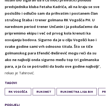
nisam bio siguran da li ću moći prihvatiti ponudu
predsjednika kluba Fetaha Kadrića, ali na kraju se sve
posložilo i odlučio sam da prihvatim i postanem član
stručnog štaba i trener golmana RK Vogošća PH. U
narednom period trener Unčanin i ja pokušaćemo da
pripremimo ekipu i već od prvog kola krenuti ka
osvajanju bodova. Sigurno da je u cilju Vogošći kao i
svake godine sami vrh odnosno titula. Što se tiče
golmanskog para Efendić-Beširević mogu reći da su
ako ne najbolji onda sigurno među top tri golmanska
para, a ja ću se potruditi da budu ove godine najbolji
",
rekao je Tahirović.
TAGOVI
RK VOGOŠĆA
RUKOMET
RUKOMETNA LIGA BIH
PR
PODIJELI