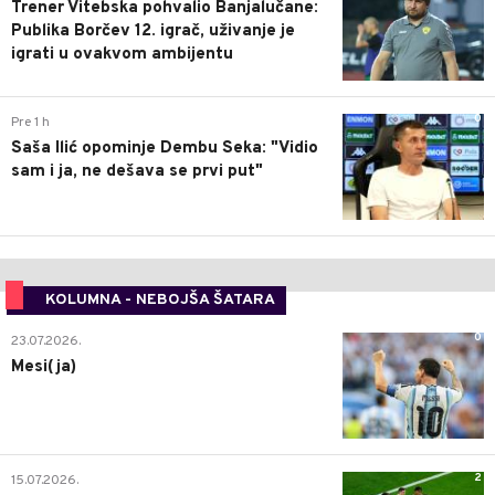
Trener Vitebska pohvalio Banjalučane:
Publika Borčev 12. igrač, uživanje je
igrati u ovakvom ambijentu
0
Pre 1 h
Saša Ilić opominje Dembu Seka: "Vidio
sam i ja, ne dešava se prvi put"
KOLUMNA - NEBOJŠA ŠATARA
0
23.07.2026.
Mesi(ja)
2
15.07.2026.