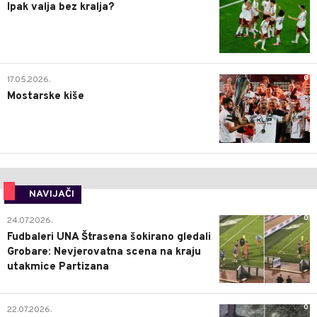
Ipak valja bez kralja?
0
17.05.2026.
Mostarske kiše
NAVIJAČI
0
24.07.2026.
Fudbaleri UNA Štrasena šokirano gledali
Grobare: Nevjerovatna scena na kraju
utakmice Partizana
0
22.07.2026.