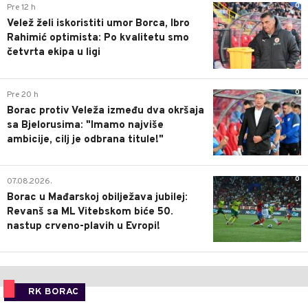
0
Pre 12 h
Velež želi iskoristiti umor Borca, Ibro
Rahimić optimista: Po kvalitetu smo
četvrta ekipa u ligi
0
Pre 20 h
Borac protiv Veleža između dva okršaja
sa Bjelorusima: "Imamo najviše
ambicije, cilj je odbrana titule!"
0
07.08.2026.
Borac u Mađarskoj obilježava jubilej:
Revanš sa ML Vitebskom biće 50.
nastup crveno-plavih u Evropi!
RK BORAC