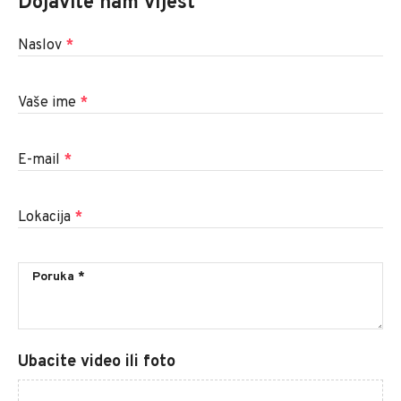
Dojavite nam vijest
Naslov
*
Vaše ime
*
E-mail
*
Lokacija
*
Ubacite video ili foto