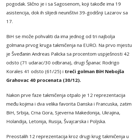
pogodak. Slično je i sa Sagosenom, koji takođe ima 19
asistencija, dok ih slijedi neuništivi 39-godišnji Lazarov sa
17.
BiH se može pohvaliti da ima jednog od tri najbolja
golmana prvog kruga takmičenja na EURO. Na prvo mjestu
je Šveđanin Andreas Palicka sa procentom uspješnosti 42
odsto (71 udarac/30 odbrana), drugi Španac Rodrigo
Korales 41 odsto (61/25) i
treći golman BiH Nebojša
Grahovac 40 procenata (30/12).
Nakon prve faze takmičenja otpalo je 12 reprezentacija
među kojima i dva velika favorita Danska i Francuska, zatim
BiH, Srbija, Crna Gora, Sjeverna Makedonija, Ukrajina,
Holandija, Letonija, Rusija, Švajcarska i Poljska.
Preostalih 12 reprezentacija kroz drugi krug takmičenja u