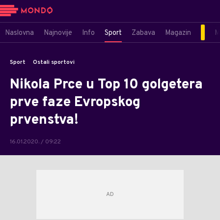
Naslovna
Najnovije
Info
Sport
Zabava
Magazin
M
Sport
Ostali sportovi
Nikola Prce u Top 10 golgetera
prve faze Evropskog
prvenstva!
16.01.2020. / 09:22