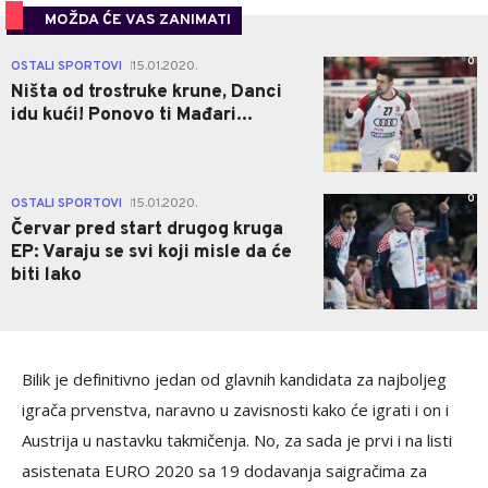
MOŽDA ĆE VAS ZANIMATI
0
OSTALI SPORTOVI
15.01.2020.
|
Ništa od trostruke krune, Danci
idu kući! Ponovo ti Mađari...
0
OSTALI SPORTOVI
15.01.2020.
|
Červar pred start drugog kruga
EP: Varaju se svi koji misle da će
biti lako
Bilik je definitivno jedan od glavnih kandidata za najboljeg
igrača prvenstva, naravno u zavisnosti kako će igrati i on i
Austrija u nastavku takmičenja. No, za sada je prvi i na listi
asistenata EURO 2020 sa 19 dodavanja saigračima za