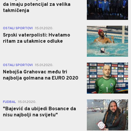
da imaju potencijal za velika
takmičenja
0
OSTALI SPORTOVI
15.01.2020.
|
Srpski vaterpolisti: Hvatamo
ritam za utakmice odluke
0
OSTALI SPORTOVI
15.01.2020.
|
Nebojša Grahovac među tri
najbolja golmana na EURO 2020
0
FUDBAL
15.01.2020.
|
"Bajević da ubijedi Bosance da
nisu najbolji na svijetu"