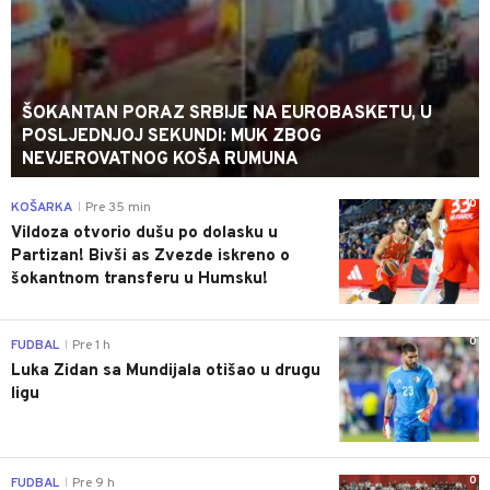
ŠOKANTAN PORAZ SRBIJE NA EUROBASKETU, U
POSLJEDNJOJ SEKUNDI: MUK ZBOG
NEVJEROVATNOG KOŠA RUMUNA
0
KOŠARKA
Pre 35 min
|
Vildoza otvorio dušu po dolasku u
Partizan! Bivši as Zvezde iskreno o
šokantnom transferu u Humsku!
0
FUDBAL
Pre 1 h
|
Luka Zidan sa Mundijala otišao u drugu
ligu
0
FUDBAL
Pre 9 h
|