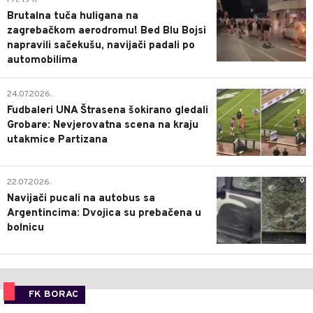
Brutalna tuča huligana na
zagrebačkom aerodromu! Bed Blu Bojsi
napravili sačekušu, navijači padali po
automobilima
0
24.07.2026.
Fudbaleri UNA Štrasena šokirano gledali
Grobare: Nevjerovatna scena na kraju
utakmice Partizana
0
22.07.2026.
Navijači pucali na autobus sa
Argentincima: Dvojica su prebačena u
bolnicu
FK BORAC