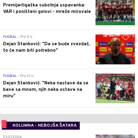
Premijerligaška subotnja uspavanka:
VAR i poništeni golovi - mreže mirovale
0
FUDBAL
Pre 9 h
|
Dejan Stanković: "Da se bude zvezdaš,
to će nam biti potrebno"
0
FUDBAL
Pre 10 h
|
Dejan Stanković: "Neka nastave da se
bave sa mnom, njih neka ostave na
miru"
KOLUMNA - NEBOJŠA ŠATARA
0
23.07.2026.