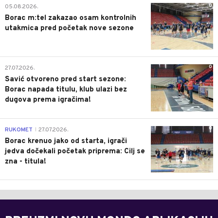
0
05.08.2026.
Borac m:tel zakazao osam kontrolnih
utakmica pred početak nove sezone
0
27.07.2026.
Savić otvoreno pred start sezone:
Borac napada titulu, klub ulazi bez
dugova prema igračima!
0
RUKOMET
27.07.2026.
|
Borac krenuo jako od starta, igrači
jedva dočekali početak priprema: Cilj se
zna - titula!