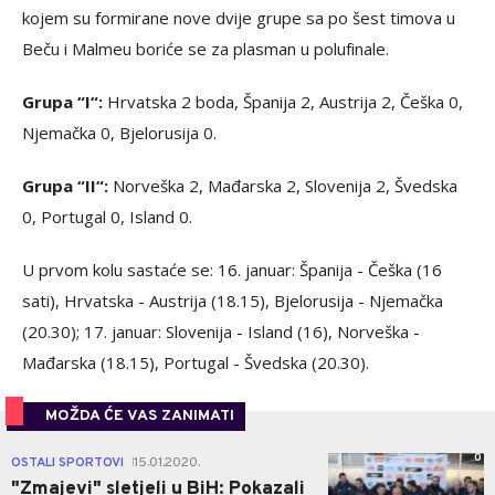
kojem su formirane nove dvije grupe sa po šest timova u
Beču i Malmeu boriće se za plasman u polufinale.
Grupa “I“:
Hrvatska 2 boda, Španija 2, Austrija 2, Češka 0,
Njemačka 0, Bjelorusija 0.
Grupa “II“:
Norveška 2, Mađarska 2, Slovenija 2, Švedska
0, Portugal 0, Island 0.
U prvom kolu sastaće se: 16. januar: Španija - Češka (16
sati), Hrvatska - Austrija (18.15), Bjelorusija - Njemačka
(20.30); 17. januar: Slovenija - Island (16), Norveška -
Mađarska (18.15), Portugal - Švedska (20.30).
MOŽDA ĆE VAS ZANIMATI
0
OSTALI SPORTOVI
15.01.2020.
|
"Zmajevi" sletjeli u BiH: Pokazali