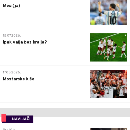
Mesi(ja)
2
15.07.2026.
Ipak valja bez kralja?
0
17.05.2026.
Mostarske kiše
NAVIJAČI
0
Pre 19 h