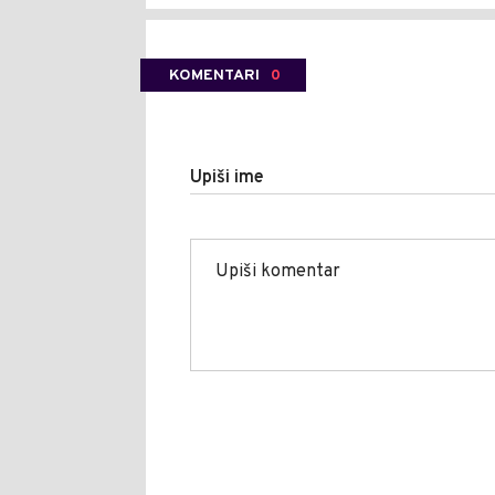
KOMENTARI
0
Upiši ime