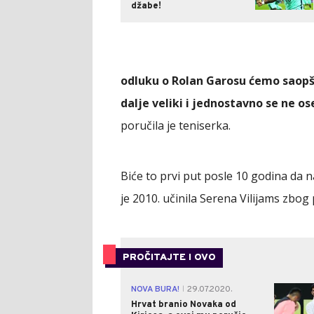
džabe!
odluku o Rolan Garosu ćemo saopšt
dalje veliki i jednostavno se ne o
poručila je teniserka.
Biće to prvi put posle 10 godina da 
je 2010. učinila Serena Vilijams zbog
PROČITAJTE I OVO
NOVA BURA!
29.07.2020.
|
Hrvat branio Novaka od