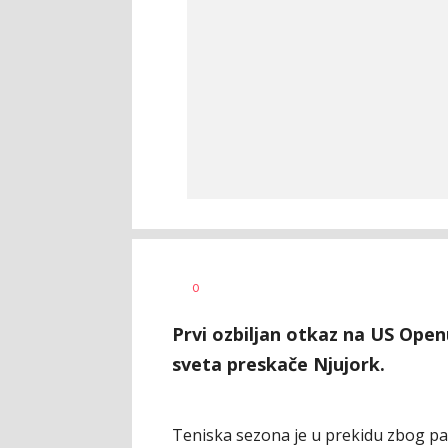
Vladimir
AUTOR
0
Sukdolak
Prvi ozbiljan otkaz na US Open
sveta preskače Njujork.
Teniska sezona je u prekidu zbog pa