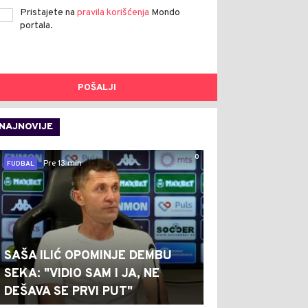
Pristajete na
pravila korišćenja
Mondo
portala.
POŠALJI
NAJNOVIJE
0
Pre 13 min
FUDBAL
SAŠA ILIĆ OPOMINJE DEMBU
SEKA: "VIDIO SAM I JA, NE
DEŠAVA SE PRVI PUT"