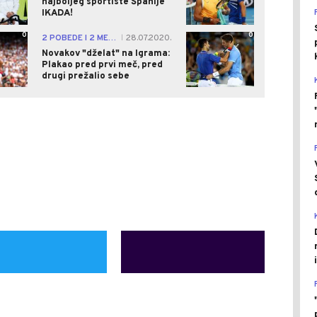
najboljeg sportiste Španije
IKADA!
0
0
2 POBEDE I 2 MEDALJE
28.07.2020.
|
Novakov "dželat" na Igrama:
Plakao pred prvi meč, pred
drugi prežalio sebe