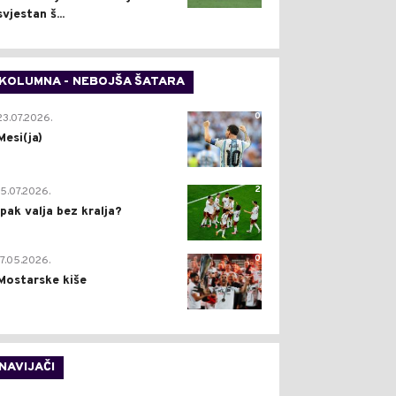
svjestan š...
KOLUMNA - NEBOJŠA ŠATARA
0
23.07.2026.
Mesi(ja)
2
15.07.2026.
Ipak valja bez kralja?
0
17.05.2026.
Mostarske kiše
NAVIJAČI