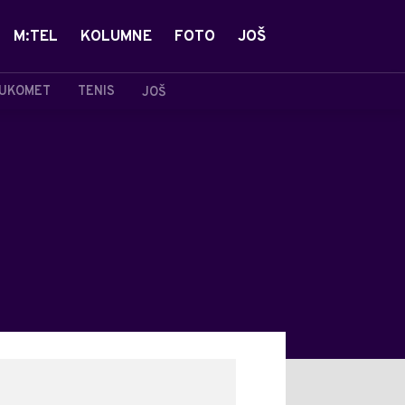
M:TEL
KOLUMNE
FOTO
JOŠ
UKOMET
TENIS
JOŠ