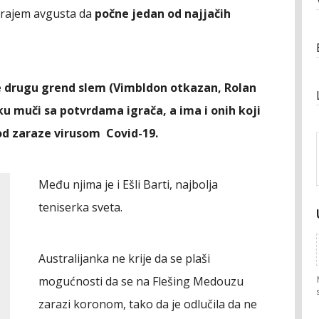
 krajem avgusta da
počne jedan od najjačih
ne drugu grend slem (Vimbldon otkazan, Rolan
 muči sa potvrdama igrača, a ima i onih koji
od zaraze virusom Covid-19.
Među njima je i Ešli Barti, najbolja
teniserka sveta.
Australijanka ne krije da se plaši
mogućnosti da se na Flešing Medouzu
zarazi koronom, tako da je odlučila da ne