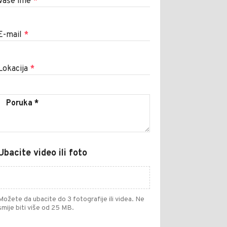
Vaše ime
*
E-mail
*
Lokacija
*
Ubacite video ili foto
Možete da ubacite do 3 fotografije ili videa. Ne
smije biti više od 25 MB.