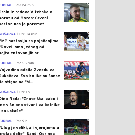
0
FUDBAL
Pre 24 min
|
Srbin iz redova Vitebska o
porazu od Borca: Crveni
karton nas je poremet...
0
KOŠARKA
Pre 34 min
|
FMP nastavlja sa pojačanjima:
"Doveli smo jednog od
najtalentovanijih sr...
0
FUDBAL
Pre 58 min
|
Vojvodina odbila Zvezdu za
Sukačeva: Evo kolike su šanse
da stigne na "M...
0
KOŠARKA
Pre 1 h
|
Dino Rađa: "Znate šta, zaboli
me više ona stvar i za četnike
i za ustaše"
0
FUDBAL
Pre 9 h
|
"Ulog je veliki, ali vjerujemo u
prolaz dalje": Sandi Ogrinec