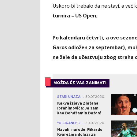
Uskoro bi trebalo da ne stavi, a već
turnira – US Open
.
Po kalendaru četvrti, a ove sezo
Garos odložen za septembar), muku
ne žele da učestvuju zbog straha 
MOŽDA ĆE VAS ZANIMATI
0
STARI UNAZAD!
30.07.2020.
|
Kakva izjava Zlatana
Ibrahimovića: Ja sam
kao Bendžamin Baton!
0
"O CIGANO" JOŠ IGRA!
30.07.2020.
|
Navali, narode: Rikardo
Kvarežma dolazi za