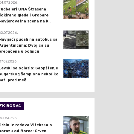
0
24.07.2026.
Fudbaleri UNA Štrasena
šokirano gledali Grobare:
Nevjerovatna scena na k...
0
22.07.2026.
Navijači pucali na autobus sa
Argentincima: Dvojica su
prebačena u bolnicu
1
07.07.2026.
Levski se oglasio: Saopštenje
bugarskog šampiona nekoliko
sati pred meč ...
FK BORAC
0
Pre 24 min
Srbin iz redova Vitebska o
porazu od Borca: Crveni