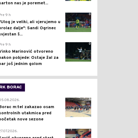
karton nas je poremet...
0
Pre 9 h
"Ulog je veliki, ali vjerujemo u
prolaz dalje": Sandi Ogrinec
svjestan š...
0
Pre 9 h
Vinko Marinović otvoreno
nakon pobjede: Ostaje žal za
bar još jednim golom
RK BORAC
0
05.08.2026.
Borac m:tel zakazao osam
kontrolnih utakmica pred
početak nove sezone
0
27.07.2026.