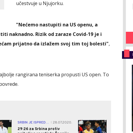
učestvuje u Njujorku.
"Nećemo nastupiti na US openu, a
iti naknadno. Rizik od zaraze Covid-19 je i
sećam prijatno da izlažem svoj tim toj bolesti"
,
najbolje rangirana teniserka propusti US open. To
 povrede.
0
0
SRBIN JE ISPRED SVIH!
28.07.2020.
|
29:26 za Srbina protiv