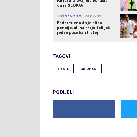
Kirjosa, a ovaj mu poručio
da je GLUPAV!
JOŠ SAMO TO
28.07.2020.
|
Federer zna da je blizu
penzije, ali na kraju želi još
jedan poseban trofej
TAGOVI
TENIS
US OPEN
PODIJELI