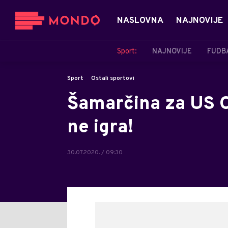
NASLOVNA
NAJNOVIJE
Sport:
NAJNOVIJE
FUDB
Sport
Ostali sportovi
Šamarčina za US O
ne igra!
30.07.2020. / 09:30