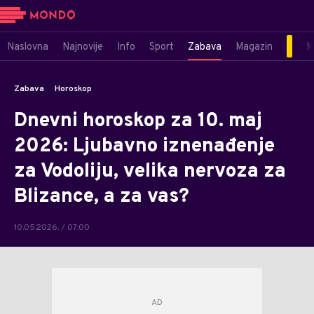
Naslovna
Najnovije
Info
Sport
Zabava
Magazin
M
Zabava
Horoskop
Dnevni horoskop za 10. maj
2026: Ljubavno iznenađenje
za Vodoliju, velika nervoza za
Blizance, a za vas?
10.05.2026. / 07:00