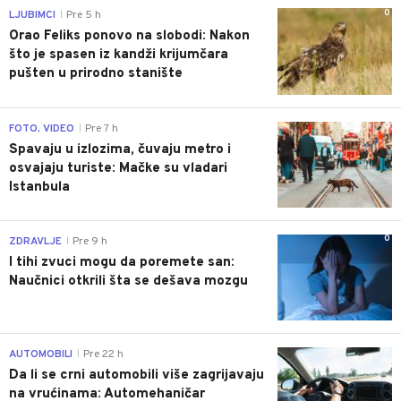
0
LJUBIMCI
Pre 5 h
|
Orao Feliks ponovo na slobodi: Nakon
što je spasen iz kandži krijumčara
pušten u prirodno stanište
0
FOTO, VIDEO
Pre 7 h
|
Spavaju u izlozima, čuvaju metro i
osvajaju turiste: Mačke su vladari
Istanbula
0
ZDRAVLJE
Pre 9 h
|
I tihi zvuci mogu da poremete san:
Naučnici otkrili šta se dešava mozgu
0
AUTOMOBILI
Pre 22 h
|
Da li se crni automobili više zagrijavaju
na vrućinama: Automehaničar