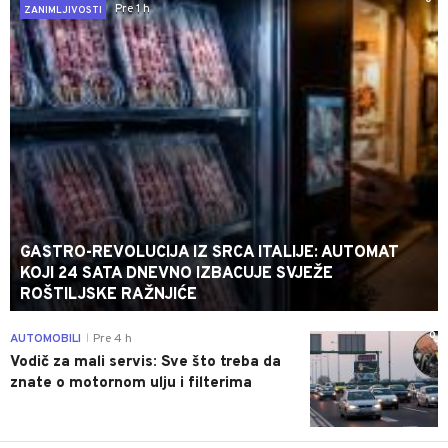
Pre 1 h
ZANIMLJIVOSTI
GASTRO-REVOLUCIJA IZ SRCA ITALIJE: AUTOMAT
KOJI 24 SATA DNEVNO IZBACUJE SVJEŽE
ROŠTILJSKE RAŽNJIĆE
0
AUTOMOBILI
Pre 4 h
|
Vodič za mali servis: Sve što treba da
znate o motornom ulju i filterima