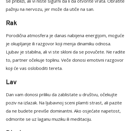
se približi, ali vi niste sigurni da li da otvorite vrata. Obratite
pažnju na nervozu, jer može da utiče na san.
Rak
Porodična atmosfera je danas nabijena energijom, moguće
je okupljanje ili razgovor koji menja dinamiku odnosa.
Ljubav je stabilna, ali vi ste skloni da se povučete. Ne radite
to, partner očekuje toplinu. Veče donosi emotivni razgovor
koji će vas osloboditi tereta.
Lav
Dan vam donosi priliku da zablistate u društvu, očekujte
poziv na izlazak. Na ljubavnoj sceni plamti strast, ali pazite
da ne budete previše dominantni. Ako osjećate napetost,
odmorite se uz laganu muziku ili meditaciju.