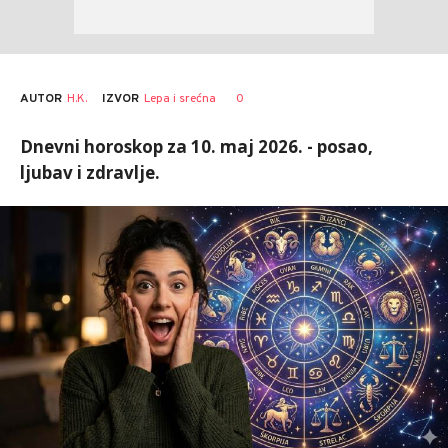
AUTOR
H.K.
0
IZVOR
Lepa i srećna
Dnevni horoskop za 10. maj 2026. - posao,
ljubav i zdravlje.