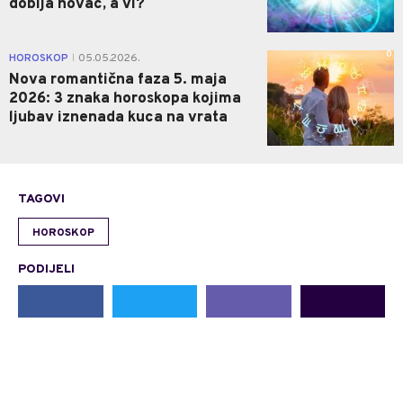
dobija novac, a vi?
0
HOROSKOP
05.05.2026.
|
Nova romantična faza 5. maja
2026: 3 znaka horoskopa kojima
ljubav iznenada kuca na vrata
TAGOVI
HOROSKOP
PODIJELI