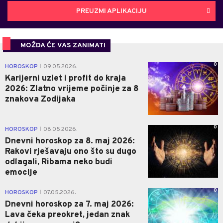
PREUZMI APLIKACIJU
MOŽDA ĆE VAS ZANIMATI
0
HOROSKOP
09.05.2026.
|
Karijerni uzlet i profit do kraja
2026: Zlatno vrijeme počinje za 8
znakova Zodijaka
0
HOROSKOP
08.05.2026.
|
Dnevni horoskop za 8. maj 2026:
Rakovi rješavaju ono što su dugo
odlagali, Ribama neko budi
emocije
0
HOROSKOP
07.05.2026.
|
Dnevni horoskop za 7. maj 2026:
Lava čeka preokret, jedan znak