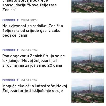
umjesto stečaja pokreće
konsolidaciju "Nove željezare
Zenica"
0
EKONOMIJA
20.04.2026.
|
Neizvjesnost za radnike: Zenička
željezara od srijede gasi visoku
peć i čeličanu
0
EKONOMIJA
06.04.2026.
|
Pao dogovor u Zenici: Struja se ne
isključuje "Novoj željezari", ali
sirovina ima za još samo 20 dana
0
EKONOMIJA
04.04.2026.
|
Moguća ekološka katastrofa: Novoj
Željezari prijeti isključenje struje