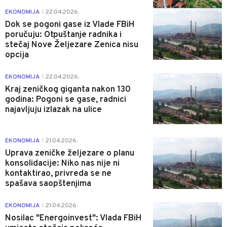
0
EKONOMIJA
22.04.2026.
|
Dok se pogoni gase iz Vlade FBiH
poručuju: Otpuštanje radnika i
stečaj Nove Željezare Zenica nisu
opcija
0
EKONOMIJA
22.04.2026.
|
Kraj zeničkog giganta nakon 130
godina: Pogoni se gase, radnici
najavljuju izlazak na ulice
0
EKONOMIJA
21.04.2026.
|
Uprava zeničke željezare o planu
konsolidacije: Niko nas nije ni
kontaktirao, privreda se ne
spašava saopštenjima
0
EKONOMIJA
21.04.2026.
|
Nosilac "Energoinvest": Vlada FBiH