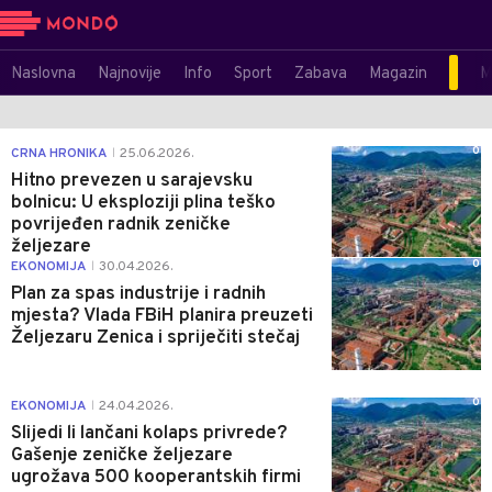
Naslovna
Najnovije
Info
Sport
Zabava
Magazin
M
0
CRNA HRONIKA
25.06.2026.
|
Hitno prevezen u sarajevsku
bolnicu: U eksploziji plina teško
povrijeđen radnik zeničke
željezare
0
EKONOMIJA
30.04.2026.
|
Plan za spas industrije i radnih
mjesta? Vlada FBiH planira preuzeti
Željezaru Zenica i spriječiti stečaj
0
EKONOMIJA
24.04.2026.
|
Slijedi li lančani kolaps privrede?
Gašenje zeničke željezare
ugrožava 500 kooperantskih firmi