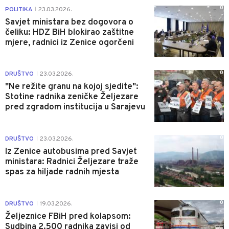
0
POLITIKA
23.03.2026.
|
Savjet ministara bez dogovora o
čeliku: HDZ BiH blokirao zaštitne
mjere, radnici iz Zenice ogorčeni
0
DRUŠTVO
23.03.2026.
|
"Ne režite granu na kojoj sjedite":
Stotine radnika zeničke Željezare
pred zgradom institucija u Sarajevu
0
DRUŠTVO
23.03.2026.
|
Iz Zenice autobusima pred Savjet
ministara: Radnici Željezare traže
spas za hiljade radnih mjesta
0
DRUŠTVO
19.03.2026.
|
Željeznice FBiH pred kolapsom:
Sudbina 2.500 radnika zavisi od