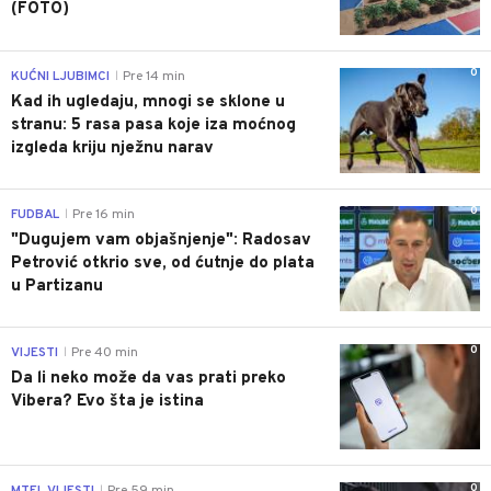
(FOTO)
0
KUĆNI LJUBIMCI
Pre 14 min
|
Kad ih ugledaju, mnogi se sklone u
stranu: 5 rasa pasa koje iza moćnog
izgleda kriju nježnu narav
0
FUDBAL
Pre 16 min
|
"Dugujem vam objašnjenje": Radosav
Petrović otkrio sve, od ćutnje do plata
u Partizanu
0
VIJESTI
Pre 40 min
|
Da li neko može da vas prati preko
Vibera? Evo šta je istina
0
|