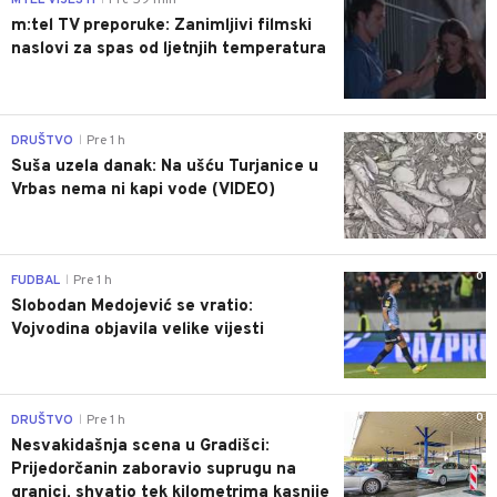
MTEL VIJESTI
Pre 59 min
m:tel TV preporuke: Zanimljivi filmski
naslovi za spas od ljetnjih temperatura
0
DRUŠTVO
Pre 1 h
|
Suša uzela danak: Na ušću Turjanice u
Vrbas nema ni kapi vode (VIDEO)
0
FUDBAL
Pre 1 h
|
Slobodan Medojević se vratio:
Vojvodina objavila velike vijesti
0
DRUŠTVO
Pre 1 h
|
Nesvakidašnja scena u Gradišci:
Prijedorčanin zaboravio suprugu na
granici, shvatio tek kilometrima kasnije