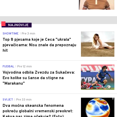
NAJNOVIJE
0
SHOWTIME
Pre 3 min
|
Top 8 pjesama koje je Ceca "ukrala"
pjevačicama: Nisu znale da prepoznaju
hit
0
FUDBAL
Pre 12 min
|
Vojvodina odbila Zvezdu za Sukačeva:
Evo kolike su šanse da stigne na
"Marakanu"
0
SVIJET
Pre 33 min
|
Dva moćna okeanska fenomena
pokreću globalni vremenski preokret:
Kakva nas zima očekuje? (Foto)