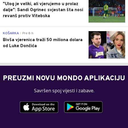
"Ulog je veliki, ali vjerujemo u prolaz
dalje": Sandi Ogrinec svjestan šta nosi
revanš protiv Vitebska
0
KOŠARKA
Pre 8 h
|
Bivša vjerenica traži 50 miliona dolara
od Luke Dončića
PREUZMI NOVU MONDO APLIKACIJU
Savršen spoj vijesti i zabave.