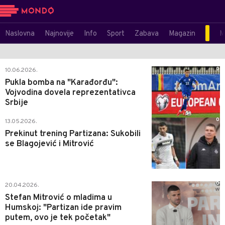
Naslovna
Najnovije
Info
Sport
Zabava
Magazin
M
0
10.06.2026.
Pukla bomba na "Karađorđu":
Vojvodina dovela reprezentativca
Srbije
0
13.05.2026.
Prekinut trening Partizana: Sukobili
se Blagojević i Mitrović
0
20.04.2026.
Stefan Mitrović o mladima u
Humskoj: "Partizan ide pravim
putem, ovo je tek početak"