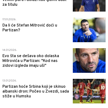
za titulu
0
17.01.2026.
Da li će Stefan Mitrović doći u
Partizan?
0
14.01.2026.
Evo šta se dešava oko dolaska
Mitrovića u Partizan: "Kod nas
zidovi izgleda imaju uši"
0
13.01.2026.
Partizan hoće Srbina koji je skinuo
albanski dron: Počeo u Zvezdi, sada
stiže u Humsku