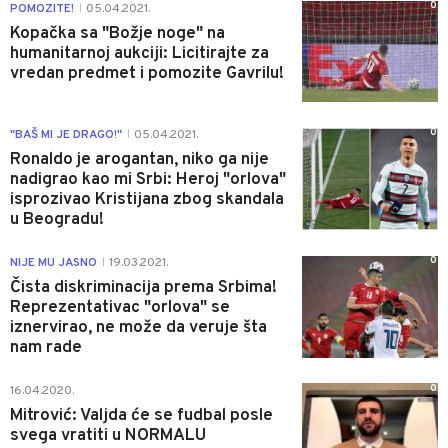
0
POMOZITE!
05.04.2021.
|
Kopačka sa "Božje noge" na
humanitarnoj aukciji: Licitirajte za
vredan predmet i pomozite Gavrilu!
0
"BAŠ MI JE DRAGO!"
05.04.2021.
|
Ronaldo je arogantan, niko ga nije
nadigrao kao mi Srbi: Heroj "orlova"
isprozivao Kristijana zbog skandala
u Beogradu!
0
NIJE MU JASNO
19.03.2021.
|
Čista diskriminacija prema Srbima!
Reprezentativac "orlova" se
iznervirao, ne može da veruje šta
nam rade
0
16.04.2020.
Mitrović: Valjda će se fudbal posle
svega vratiti u NORMALU