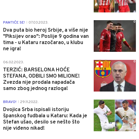
0
PAMTIĆE SE!
07.03.2023.
|
Dva puta bio heroj Srbije, a više nije
"Piksijev orao": Poslije 9 godina van
tima - u Kataru razočarao, u klubu
ne igra!
0
06.02.2023.
TERZIĆ: BARSELONA HOĆE
STEFANA, ODBILI SMO MILIONE!
Zvezda nije prodala napadača
samo zbog jednog razloga!
0
BRAVO!
29.11.2022.
|
Dvojica Srba ispisali istoriju
španskog fudbala u Kataru: Kada je
Stefan ušao, desilo se nešto što
nije viđeno nikad!