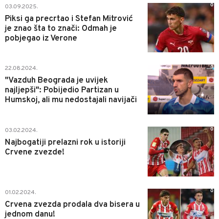
0
03.09.2025.
Piksi ga precrtao i Stefan Mitrović
je znao šta to znači: Odmah je
pobjegao iz Verone
0
22.08.2024.
"Vazduh Beograda je uvijek
najljepši": Pobijedio Partizan u
Humskoj, ali mu nedostajali navijači
0
03.02.2024.
Najbogatiji prelazni rok u istoriji
Crvene zvezde!
0
01.02.2024.
Crvena zvezda prodala dva bisera u
jednom danu!