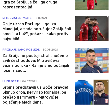
Igra za Srbiju, a želi ga druga
reprezentacija!
0
MITROVIĆI SE PAMTE
15.11.2021.
|
On je ukrao Portugalu gol za
Mundijal, a sada poručuje: Zaključali
smo "La Luž", pokazali kako protiv
najvećih!
0
PRIZNAJE SAMO POBJEDE
30.08.2021.
|
Za Srbiju ne postoji strah, hoćemo
svih šest bodova: Mitrovićeva
važna poruka - Ranije smo počinjali
loše, a sad...
0
LIJEP GEST!
06.07.2021.
|
Srbina predstavili uz Bože pravde!
Skinuo dron, nervirao Ronalda, pa
prešao u Primeru - Mitrović je
pojačanje Madriđana!