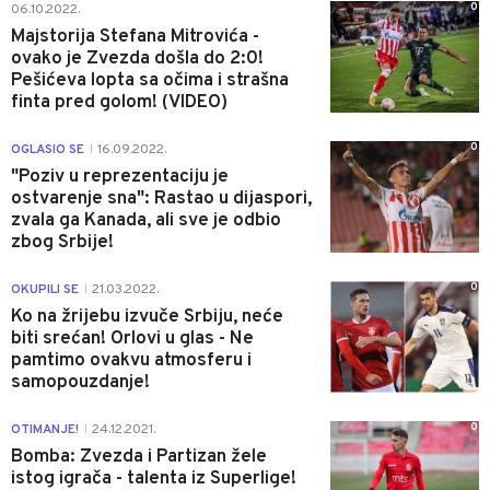
0
06.10.2022.
Majstorija Stefana Mitrovića -
ovako je Zvezda došla do 2:0!
Pešićeva lopta sa očima i strašna
finta pred golom! (VIDEO)
0
OGLASIO SE
16.09.2022.
|
"Poziv u reprezentaciju je
ostvarenje sna": Rastao u dijaspori,
zvala ga Kanada, ali sve je odbio
zbog Srbije!
0
OKUPILI SE
21.03.2022.
|
Ko na žrijebu izvuče Srbiju, neće
biti srećan! Orlovi u glas - Ne
pamtimo ovakvu atmosferu i
samopouzdanje!
0
OTIMANJE!
24.12.2021.
|
Bomba: Zvezda i Partizan žele
istog igrača - talenta iz Superlige!