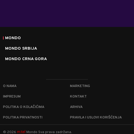
MONDO
MONDO SRBIJA
MONDO CRNA GORA
O NAMA
MARKETING
IMPRESUM
KONTAKT
POLITIKA O KOLAČIĆIMA
ARHIVA
POLITIKA PRIVATNOSTI
PRAVILA I USLOVI KORIŠĆENJA
m:tel
©
2026
Mondo
Sva prava zadržana.