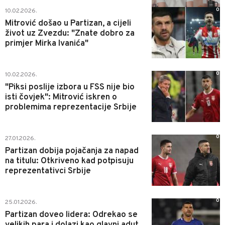
0
10.02.2026.
Mitrović došao u Partizan, a cijeli
život uz Zvezdu: "Znate dobro za
primjer Mirka Ivanića"
0
10.02.2026.
"Piksi poslije izbora u FSS nije bio
isti čovjek": Mitrović iskren o
problemima reprezentacije Srbije
0
27.01.2026.
Partizan dobija pojačanja za napad
na titulu: Otkriveno kad potpisuju
reprezentativci Srbije
0
25.01.2026.
Partizan doveo lidera: Odrekao se
velikih para i dolazi kao glavni adut