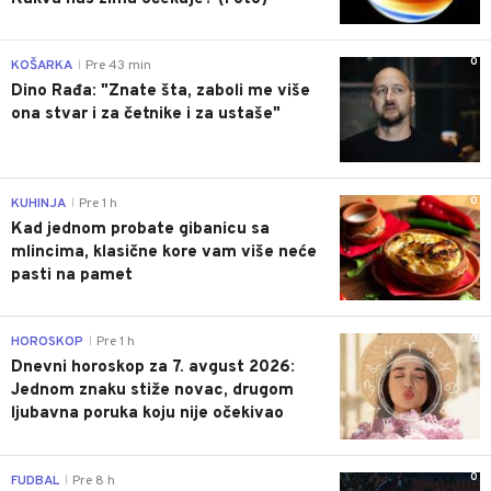
0
KOŠARKA
Pre 43 min
|
Dino Rađa: "Znate šta, zaboli me više
ona stvar i za četnike i za ustaše"
0
KUHINJA
Pre 1 h
|
Kad jednom probate gibanicu sa
mlincima, klasične kore vam više neće
pasti na pamet
0
HOROSKOP
Pre 1 h
|
Dnevni horoskop za 7. avgust 2026:
Jednom znaku stiže novac, drugom
ljubavna poruka koju nije očekivao
0
FUDBAL
Pre 8 h
|