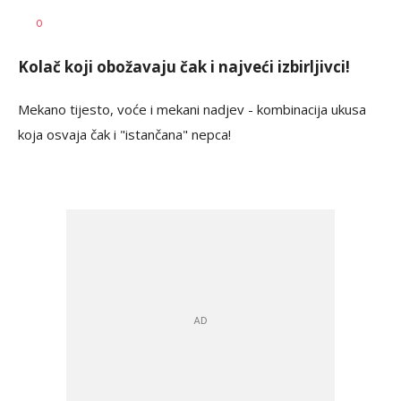
Nataša
AUTOR
0
Petrović
Kolač koji obožavaju čak i najveći izbirljivci!
Mekano tijesto, voće i mekani nadjev - kombinacija ukusa
koja osvaja čak i "istančana" nepca!