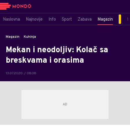
Naslovna
Najnovije
Info
Sport
Zabava
Magazin
M
Magazin
Kuhinja
Mekan i neodoljiv: Kolač sa
breskvama i orasima
13.07.2020. / 08:38