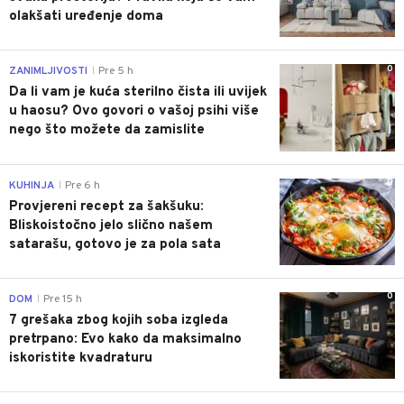
olakšati uređenje doma
0
ZANIMLJIVOSTI
Pre 5 h
|
Da li vam je kuća sterilno čista ili uvijek
u haosu? Ovo govori o vašoj psihi više
nego što možete da zamislite
0
KUHINJA
Pre 6 h
|
Provjereni recept za šakšuku:
Bliskoistočno jelo slično našem
satarašu, gotovo je za pola sata
0
DOM
Pre 15 h
|
7 grešaka zbog kojih soba izgleda
pretrpano: Evo kako da maksimalno
iskoristite kvadraturu