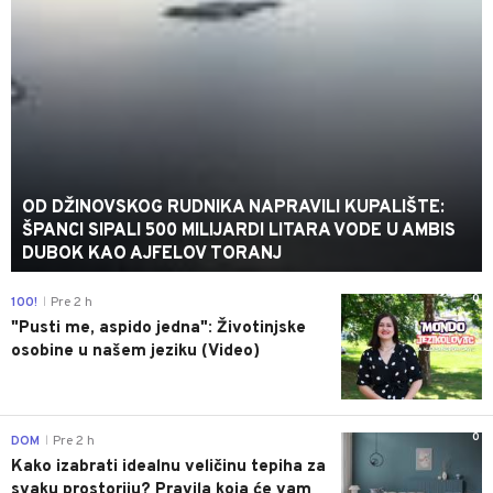
OD DŽINOVSKOG RUDNIKA NAPRAVILI KUPALIŠTE:
ŠPANCI SIPALI 500 MILIJARDI LITARA VODE U AMBIS
DUBOK KAO AJFELOV TORANJ
0
100!
Pre 2 h
|
"Pusti me, aspido jedna": Životinjske
osobine u našem jeziku (Video)
0
DOM
Pre 2 h
|
Kako izabrati idealnu veličinu tepiha za
svaku prostoriju? Pravila koja će vam