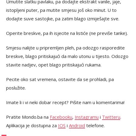
Umutite slatku pavlaku, pa dodajte ekstrakt vanile, jaje,
istopljeni puter, pa mutite smjesu još oko minut. U to
dodajte suve sastojke, pa zatim blago izmiješajte sve.
Operite breskve, pa ih isjecite na listiće (ne previše tanke).
Smjesu nalijte u pripremljen pleh, pa odozgo rasporedite
breskve, blago pritiskajući da malo utonu u tijesto. Odozgo
stavite nadjev, opet blago pritiskajući rukama.
Pecite oko sat vremena, ostavite da se prohladi, pa
poslužite.
Imate li i vi neki dobar recept? Pišite nam u komentarima!
Pratite Mondo.ba na
Facebooku
,
Instagramu
i
Twitteru
.
Aplikacija je dostupna za
IOS
i
Android
telefone.