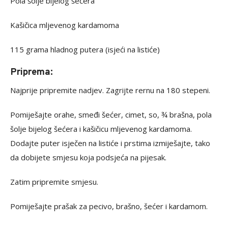
Pola šolje bijelog šećera
Kašičica mljevenog kardamoma
115 grama hladnog putera (isjeći na listiće)
Priprema:
Najprije pripremite nadjev. Zagrijte rernu na 180 stepeni.
Pomiješajte orahe, smeđi šećer, cimet, so, ¾ brašna, pola
šolje bijelog šećera i kašičicu mljevenog kardamoma.
Dodajte puter isječen na listiće i prstima izmiješajte, tako
da dobijete smjesu koja podsjeća na pijesak.
Zatim pripremite smjesu.
Pomiješajte prašak za pecivo, brašno, šećer i kardamom.