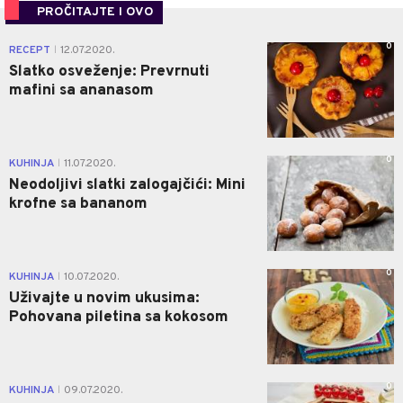
PROČITAJTE I OVO
0
RECEPT
12.07.2020.
|
Slatko osveženje: Prevrnuti
mafini sa ananasom
0
KUHINJA
11.07.2020.
|
Neodoljivi slatki zalogajčići: Mini
krofne sa bananom
0
KUHINJA
10.07.2020.
|
Uživajte u novim ukusima:
Pohovana piletina sa kokosom
0
KUHINJA
09.07.2020.
|