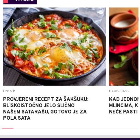
KUHINJA
0
Pre 6 h
07.08.2026.
PROVJERENI RECEPT ZA ŠAKŠUKU:
KAD JEDNOM
BLISKOISTOČNO JELO SLIČNO
MLINCIMA, K
NAŠEM SATARAŠU, GOTOVO JE ZA
NEĆE PASTI
POLA SATA