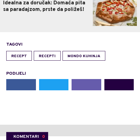
Idealna za doručak: Domaća pita
sa paradajzom, prste da poližeš!
TAGOVI
RECEPT
RECEPTI
MONDO KUHINJA
PODIJELI
KOMENTARI
0