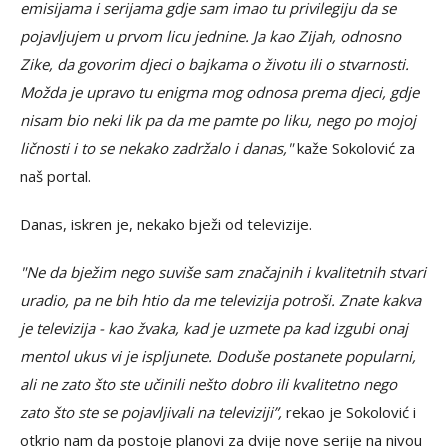
emisijama i serijama gdje sam imao tu privilegiju da se
pojavljujem u prvom licu jednine. Ja kao Zijah, odnosno
Zike, da govorim djeci o bajkama o životu ili o stvarnosti.
Možda je upravo tu enigma mog odnosa prema djeci, gdje
nisam bio neki lik pa da me pamte po liku, nego po mojoj
ličnosti i to se nekako zadržalo i danas,"
kaže Sokolović za
naš portal.
Danas, iskren je, nekako bježi od televizije.
"Ne da bježim nego suviše sam značajnih i kvalitetnih stvari
uradio, pa ne bih htio da me televizija potroši. Znate kakva
je televizija - kao žvaka, kad je uzmete pa kad izgubi onaj
mentol ukus vi je ispljunete. Doduše postanete popularni,
ali ne zato što ste učinili nešto dobro ili kvalitetno nego
zato što ste se pojavljivali na televiziji”,
rekao je Sokolović i
otkrio nam da postoje planovi za dvije nove serije na nivou