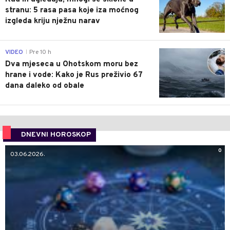
stranu: 5 rasa pasa koje iza moćnog
izgleda kriju nježnu narav
0
VIDEO
Pre 10 h
|
Dva mjeseca u Ohotskom moru bez
hrane i vode: Kako je Rus preživio 67
dana daleko od obale
DNEVNI HOROSKOP
0
03.06.2026.