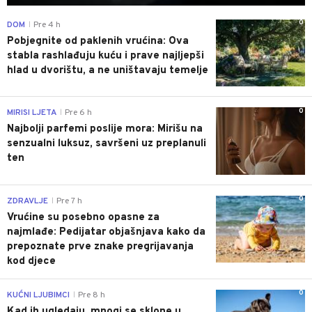
0
DOM
Pre 4 h
|
Pobjegnite od paklenih vrućina: Ova
stabla rashlađuju kuću i prave najljepši
hlad u dvorištu, a ne uništavaju temelje
0
MIRISI LJETA
Pre 6 h
|
Najbolji parfemi poslije mora: Mirišu na
senzualni luksuz, savršeni uz preplanuli
ten
0
ZDRAVLJE
Pre 7 h
|
Vrućine su posebno opasne za
najmlađe: Pedijatar objašnjava kako da
prepoznate prve znake pregrijavanja
kod djece
0
KUĆNI LJUBIMCI
Pre 8 h
|
Kad ih ugledaju, mnogi se sklone u