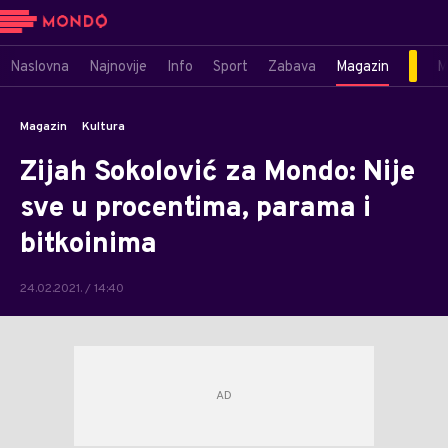
Naslovna
Najnovije
Info
Sport
Zabava
Magazin
M
Magazin
Kultura
Zijah Sokolović za Mondo: Nije
sve u procentima, parama i
bitkoinima
24.02.2021. / 14:40