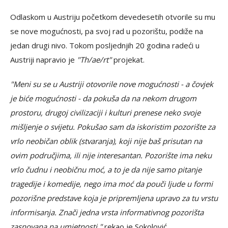
Odlaskom u Austriju početkom devedesetih otvorile su mu
se nove mogućnosti, pa svoj rad u pozorištu, podiže na
jedan drugi nivo. Tokom posljednjih 20 godina radeći u
Austriji napravio je
"Th/ae/rt"
projekat.
"Meni su se u Austriji otovorile nove mogućnosti - a čovjek
je biće mogućnosti - da pokuša da na nekom drugom
prostoru, drugoj civilizaciji i kulturi prenese neko svoje
mišljenje o svijetu. Pokušao sam da iskoristim pozorište za
vrlo neobičan oblik (stvaranja), koji nije baš prisutan na
ovim područjima, ili nije interesantan. Pozorište ima neku
vrlo čudnu i neobičnu moć, a to je da nije samo pitanje
tragedije i komedije, nego ima moć da pouči ljude u formi
pozorišne predstave koja je pripremljena upravo za tu vrstu
informisanja. Znači jedna vrsta informativnog pozorišta
zasnovana na umjetnosti,"
rekao je Sokolović.