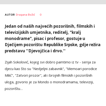
AUTOR
Dragana Božić
0
Jedan od naših najvećih pozorišnih, filmskih i
televizijskih umjetnika, reditelj, "kralj
monodrame", pisac i profesor, gostuje u
Dječijem pozorištu Republike Srpske, gdje režira
predstavu ''Djevojčica i drvo.''
Zijah Sokolović, kojeg svi dobro pamtimo iz tv - serija za
djecu kao što su "Nedjeljni zabavnik", "Memoari porodice
Milić", "Zatvori prozor", ali i brojnih filmskih i pozorišnih
uloga, govorio je za Mondo o monodramama, televiziji,
pozorištu…