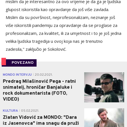
mislim da je interesantno za ovo vrijeme je da ga je ljudska
glupost iskoristila kao opravdanje da još više zavlada.
Mislim da su površnost, neprofesionalizam, neznanje još
više iskoristili pandemiju za opravdanje da se proglase za
profesionalizam, za kvalitet, ili za umjetnost i to je još jedna
velika ljudska tragedija u ovoj koja nas je trenutno
zadesila," zaključio je Sokolović.
POVEZANO
0
MONDO INTERVJU
20.02.2021.
|
Predrag Milašinović Pega - ratni
snimatelj, hroničar Banjaluke i
rock dokumentarista (FOTO,
VIDEO)
1
KULTURA
05.02.2021.
|
Zlatan Vidović za MONDO: "Dara
iz Jasenovca" ima snagu da pruži