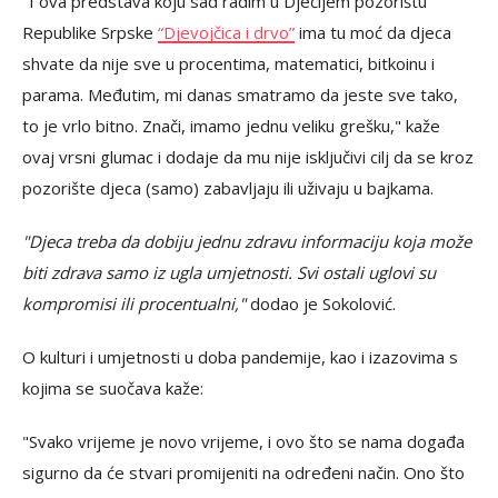
"I ova predstava koju sad radim u Dječijem pozorištu
Republike Srpske
“Djevojčica i drvo”
ima tu moć da djeca
shvate da nije sve u procentima, matematici, bitkoinu i
parama. Međutim, mi danas smatramo da jeste sve tako,
to je vrlo bitno. Znači, imamo jednu veliku grešku," kaže
ovaj vrsni glumac i dodaje da mu nije isključivi cilj da se kroz
pozorište djeca (samo) zabavljaju ili uživaju u bajkama.
"Djeca treba da dobiju jednu zdravu informaciju koja može
biti zdrava samo iz ugla umjetnosti. Svi ostali uglovi su
kompromisi ili procentualni,"
dodao je Sokolović.
O kulturi i umjetnosti u doba pandemije, kao i izazovima s
kojima se suočava kaže:
"Svako vrijeme je novo vrijeme, i ovo što se nama događa
sigurno da će stvari promijeniti na određeni način. Ono što