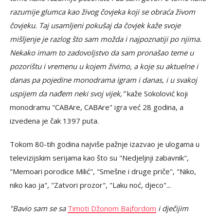
razumije glumca kao živog čovjeka koji se obraća živom
čovjeku. Taj usamljeni pokušaj da čovjek kaže svoje
mišljenje je razlog što sam možda i najpoznatiji po njima.
Nekako imam to zadovoljstvo da sam pronašao teme u
pozorištu i vremenu u kojem živimo, a koje su aktuelne i
danas pa pojedine monodrama igram i danas, i u svakoj
uspijem da nađem neki svoj vijek,"
kaže Sokolović koji
monodramu "CABAre, CABAre" igra već 28 godina, a
izvedena je čak 1397 puta.
Tokom 80-tih godina najviše pažnje izazvao je ulogama u
televizijskim serijama kao što su "Nedjeljnji zabavnik",
"Memoari porodice Milić", "Smešne i druge priče", "Niko,
niko kao ja", "Zatvori prozor", "Laku noć, djeco"...
"Bavio sam se sa
Timoti Džonom Bajfordom
i dječijim