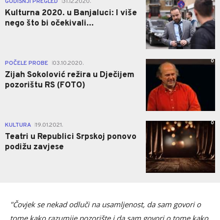
GODIŠNJI PREGLED
31.12.2020.
|
Kulturna 2020. u Banjaluci: I više
nego što bi očekivali...
0
POČELE PROBE
03.10.2020.
|
Zijah Sokolović režira u Dječijem
pozorištu RS (FOTO)
0
KULTURA
19.01.2021.
|
Teatri u Republici Srpskoj ponovo
podižu zavjese
"Čovjek se nekad odluči na usamljenost, da sam govori o
tome kako razumije pozorište i da sam govori o tome kako