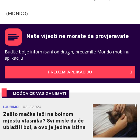
(MONDO)
Naše vijesti ne morate da provjeravate
Budite bolje informisani od drugih, preuzmite Mondo mobilnu
aplikaciju
PREUZMI APLIKACIJU
MOŽDA ĆE VAS ZANIMATI
1
LJUBIMCI
02.12.2024.
|
Zašto mačka leži na bolnom
mjestu vlasnika? Svi misle da će
ublažiti bol, a ovo je jedina istina