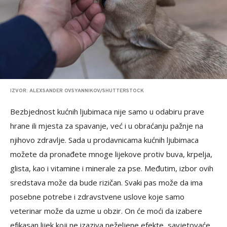
IZVOR: ALEXSANDER OVSYANNIKOV/SHUTTERSTOCK
Bezbjednost kućnih ljubimaca nije samo u odabiru prave
hrane ili mjesta za spavanje, već i u obraćanju pažnje na
njihovo zdravlje. Sada u prodavnicama kućnih ljubimaca
možete da pronađete mnoge lijekove protiv buva, krpelja,
glista, kao i vitamine i minerale za pse. Međutim, izbor ovih
sredstava može da bude rizičan. Svaki pas može da ima
posebne potrebe i zdravstvene uslove koje samo
veterinar može da uzme u obzir. On će moći da izabere
efikasan lijek koji ne izaziva neželjene efekte, savjetovaće