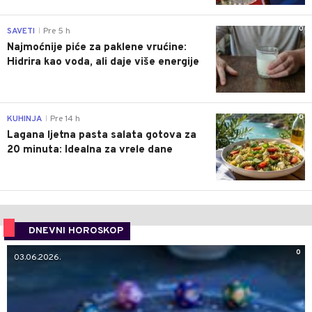
0
SAVETI
Pre 5 h
|
Najmoćnije piće za paklene vrućine:
Hidrira kao voda, ali daje više energije
0
KUHINJA
Pre 14 h
|
Lagana ljetna pasta salata gotova za
20 minuta: Idealna za vrele dane
DNEVNI HOROSKOP
0
03.06.2026.