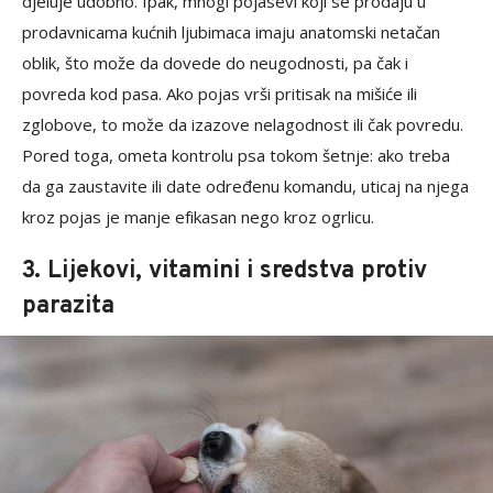
djeluje udobno. Ipak, mnogi pojasevi koji se prodaju u
prodavnicama kućnih ljubimaca imaju anatomski netačan
oblik, što može da dovede do neugodnosti, pa čak i
povreda kod pasa. Ako pojas vrši pritisak na mišiće ili
zglobove, to može da izazove nelagodnost ili čak povredu.
Pored toga, ometa kontrolu psa tokom šetnje: ako treba
da ga zaustavite ili date određenu komandu, uticaj na njega
kroz pojas je manje efikasan nego kroz ogrlicu.
3. Lijekovi, vitamini i sredstva protiv
parazita