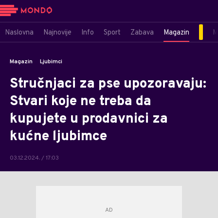
Naslovna
Najnovije
Info
Sport
Zabava
Magazin
M
Magazin
Ljubimci
Stručnjaci za pse upozoravaju:
Stvari koje ne treba da
kupujete u prodavnici za
kućne ljubimce
03.12.2024. / 17:03