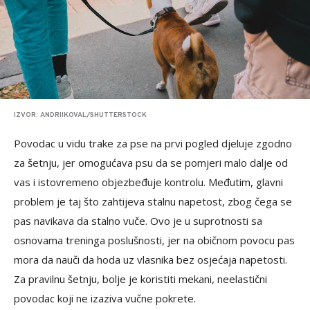
IZVOR: ANDRIIKOVAL/SHUTTERSTOCK
Povodac u vidu trake za pse na prvi pogled djeluje zgodno
za šetnju, jer omogućava psu da se pomjeri malo dalje od
vas i istovremeno objezbeđuje kontrolu. Međutim, glavni
problem je taj što zahtijeva stalnu napetost, zbog čega se
pas navikava da stalno vuče. Ovo je u suprotnosti sa
osnovama treninga poslušnosti, jer na običnom povocu pas
mora da nauči da hoda uz vlasnika bez osjećaja napetosti.
Za pravilnu šetnju, bolje je koristiti mekani, neelastični
povodac koji ne izaziva vučne pokrete.