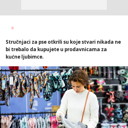
Vesna
AUTOR
0
Kerkez
Stručnjaci za pse otkrili su koje stvari nikada ne
bi trebalo da kupujete u prodavnicama za
kućne ljubimce.