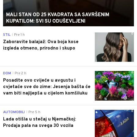
MALI STAN OD 25 KVADRATA SA SAVRŠENIM
KUPATILOM: SVI SU ODUŠEVLJENI
0
STIL
Pre 1 h
|
Zaboravite balajaž: Ova boja kose
izgleda otmeno, prirodno i skupo
0
DOM
Pre 2 h
|
Posadite ovo cvijeće u avgustu i
cvjetaće sve do zime: Jesenja bašta će
vam biti najljepša u cijelom komšiluku
0
AUTOMOBILI
Pre 5 h
|
Lada otišla u stečaj u Njemačkoj:
Prodaja pala na svega 30 vozila