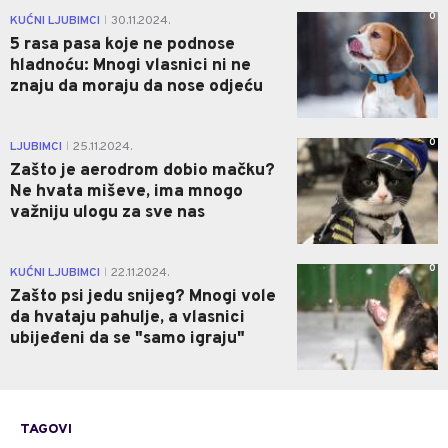
0
KUĆNI LJUBIMCI
30.11.2024.
|
5 rasa pasa koje ne podnose
hladnoću: Mnogi vlasnici ni ne
znaju da moraju da nose odjeću
0
LJUBIMCI
25.11.2024.
|
Zašto je aerodrom dobio mačku?
Ne hvata miševe, ima mnogo
važniju ulogu za sve nas
0
KUĆNI LJUBIMCI
22.11.2024.
|
Zašto psi jedu snijeg? Mnogi vole
da hvataju pahulje, a vlasnici
ubijeđeni da se "samo igraju"
TAGOVI