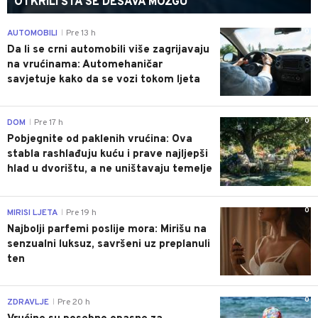
OTKRILI ŠTA SE DEŠAVA MOZGU
0
AUTOMOBILI
Pre 13 h
|
Da li se crni automobili više zagrijavaju
na vrućinama: Automehaničar
savjetuje kako da se vozi tokom ljeta
0
DOM
Pre 17 h
|
Pobjegnite od paklenih vrućina: Ova
stabla rashlađuju kuću i prave najljepši
hlad u dvorištu, a ne uništavaju temelje
0
MIRISI LJETA
Pre 19 h
|
Najbolji parfemi poslije mora: Mirišu na
senzualni luksuz, savršeni uz preplanuli
ten
0
ZDRAVLJE
Pre 20 h
|