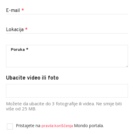
E-mail
*
Lokacija
*
Ubacite video ili foto
Možete da ubacite do 3 fotografije ili videa. Ne smije biti
više od 25 MB.
Pristajete na
Mondo portala.
pravila korišćenja