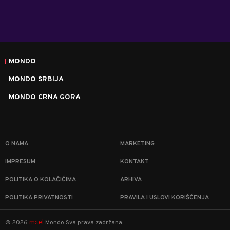
MONDO
MONDO SRBIJA
MONDO CRNA GORA
O NAMA
MARKETING
IMPRESUM
KONTAKT
POLITIKA O KOLAČIĆIMA
ARHIVA
POLITIKA PRIVATNOSTI
PRAVILA I USLOVI KORIŠĆENJA
m:tel
©
2026
Mondo
Sva prava zadržana.