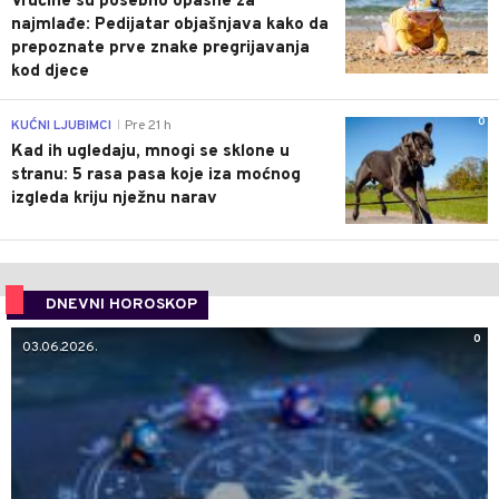
Vrućine su posebno opasne za
najmlađe: Pedijatar objašnjava kako da
prepoznate prve znake pregrijavanja
kod djece
0
KUĆNI LJUBIMCI
Pre 21 h
|
Kad ih ugledaju, mnogi se sklone u
stranu: 5 rasa pasa koje iza moćnog
izgleda kriju nježnu narav
DNEVNI HOROSKOP
0
03.06.2026.