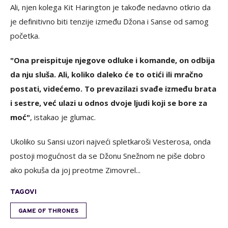
Ali, njen kolega Kit Harington je takođe nedavno otkrio da
je definitivno biti tenzije između Džona i Sanse od samog
početka.
"Ona preispituje njegove odluke i komande, on odbija
da nju sluša. Ali, koliko daleko će to otići ili mračno
postati, videćemo. To prevazilazi svađe između brata
i sestre, već ulazi u odnos dvoje ljudi koji se bore za
moć"
, istakao je glumac.
Ukoliko su Sansi uzori najveći spletkaroši Vesterosa, onda
postoji mogućnost da se Džonu Snežnom ne piše dobro
ako pokuša da joj preotme Zimovrel...
TAGOVI
GAME OF THRONES