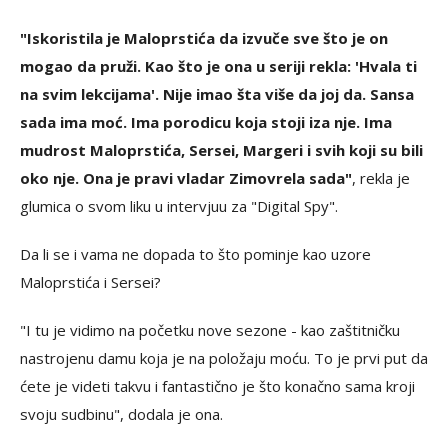
"Iskoristila je Maloprstića da izvuče sve što je on
mogao da pruži. Kao što je ona u seriji rekla: 'Hvala ti
na svim lekcijama'. Nije imao šta više da joj da. Sansa
sada ima moć. Ima porodicu koja stoji iza nje. Ima
mudrost Maloprstića, Sersei, Margeri i svih koji su bili
oko nje. Ona je pravi vladar Zimovrela sada"
, rekla je
glumica o svom liku u intervjuu za "Digital Spy".
Da li se i vama ne dopada to što pominje kao uzore
Maloprstića i Sersei?
"I tu je vidimo na početku nove sezone - kao zaštitničku
nastrojenu damu koja je na položaju moću. To je prvi put da
ćete je videti takvu i fantastično je što konačno sama kroji
svoju sudbinu", dodala je ona.