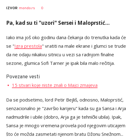
0
IZVOR
mondo.rs
Pa, kad su ti "uzori" Sersei i Maloprstić...
Iako ima još oko godinu dana čekanja do trenutka kada će
se "
Igra prestola
" vratiti na male ekrane i glumci se trude
da ne odaju nikakvu sitnicu u vezi sa radnjom finalne
sezone, glumica Sofi Tarner je ipak bila malo rečitija.
Povezane vesti
15 stvari koje niste znali o Majci zmajeva
Da se podsetimo, lord Petir Bejliš, odnosno, Maloprstić,
senzacionalno je "završio karijeru" kada su ga Sansa i Arja
nadmudrile i ubile (dobro, Arja ga je tehnički ubila). Ipak,
Sansa je mnogo vremena provela pod njegovim uticajem
što će možda zasmetati njenom bratu Džonu Snežnom...