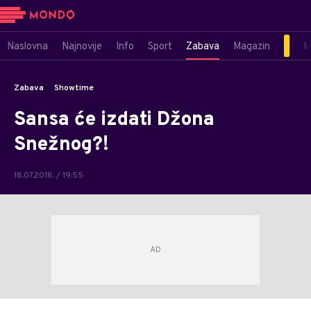
Naslovna
Najnovije
Info
Sport
Zabava
Magazin
M
Zabava
Showtime
Sansa će izdati Džona
Snežnog?!
18.07.2018. / 19:55