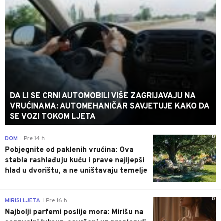
DA LI SE CRNI AUTOMOBILI VIŠE ZAGRIJAVAJU NA
VRUĆINAMA: AUTOMEHANIČAR SAVJETUJE KAKO DA
SE VOZI TOKOM LJETA
0
DOM
Pre 14 h
|
Pobjegnite od paklenih vrućina: Ova
stabla rashlađuju kuću i prave najljepši
hlad u dvorištu, a ne uništavaju temelje
0
MIRISI LJETA
Pre 16 h
|
Najbolji parfemi poslije mora: Mirišu na