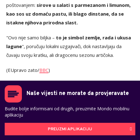
poštovanjem:
sirove u salati s parmezanom i limunom,
kao sos uz domaću pastu, ili blago dinstane, da se
istakne njihova prirodna slast.
"Ovo nije samo biljka –
to je simbol zemlje, rada i ukusa
lagune
", poručuju lokalni uzgajivači, dok nastavljaju da
čuvaju svoju kratku, ali dragocenu sezonu artičoka.
(EUpravo zato/
BBC
)
Naše vijesti ne morate da provjeravate
Budite bolje informisani od drugih, preuzmite Mondo mobilnu
aplikaciju
PREUZMI APLIKACIJU