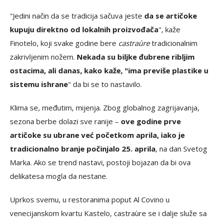
"Jedini način da se tradicija sačuva jeste
da se artičoke
kupuju direktno od lokalnih proizvođača
", kaže
Finotelo, koji svake godine bere
castraùre
tradicionalnim
zakrivljenim nožem.
Nekada su biljke đubrene ribljim
ostacima, ali danas, kako kaže, "ima previše plastike u
sistemu ishrane
" da bi se to nastavilo.
Klima se, međutim, mijenja. Zbog globalnog zagrijavanja,
sezona berbe dolazi sve ranije –
ove godine prve
artičoke su ubrane već početkom aprila, iako je
tradicionalno branje počinjalo 25. aprila
, na dan Svetog
Marka. Ako se trend nastavi, postoji bojazan da bi ova
delikatesa mogla da nestane.
Uprkos svemu, u restoranima poput Al Covino u
venecijanskom kvartu Kastelo, castraùre se i dalje služe sa