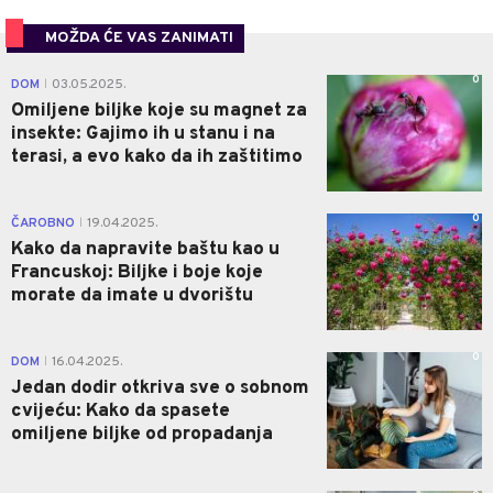
MOŽDA ĆE VAS ZANIMATI
0
DOM
03.05.2025.
|
Omiljene biljke koje su magnet za
insekte: Gajimo ih u stanu i na
terasi, a evo kako da ih zaštitimo
0
ČAROBNO
19.04.2025.
|
Kako da napravite baštu kao u
Francuskoj: Biljke i boje koje
morate da imate u dvorištu
0
DOM
16.04.2025.
|
Jedan dodir otkriva sve o sobnom
cvijeću: Kako da spasete
omiljene biljke od propadanja