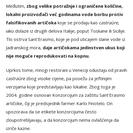
Međutim,
zbog velike potražnje i ograničene količine,
lokalni proizvođači već godinama vode borbu protiv
falsifikovanih artičoka
koje se prodaju kao
castraùre
,
iako dolaze iz drugih delova Italije, poput Toskane ili Sicilije.
Tlo ostrva Sant'Erasmo, koje je pod uticajem slane vode iz
Jadranskog mora,
daje artičokama jedinstven ukus koji
nije moguće reprodukovati na kopnu.
Uprkos tome, mnogi restorani u Veneciji odustaju od pravih
castraùre
zbog visoke cijene, pa posežu za jeftinijim
verzijama koje predstavljaju kao lokalne. Zbog toga je
2004. godine osnovan Konzorcijum za zaštitu Sant'Erasmo
artičoke, čiji je predsjednik farmer Karlo Finotelo. On
upozorava da se etikete konzorcijuma često
zloupotrebljavaju, a da konzorcijum nema ovlašćenja da
izriče kazne.