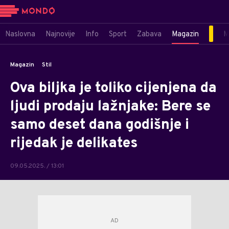
Naslovna
Najnovije
Info
Sport
Zabava
Magazin
M
Magazin
Stil
Ova biljka je toliko cijenjena da
ljudi prodaju lažnjake: Bere se
samo deset dana godišnje i
rijedak je delikates
09.05.2025. / 13:01