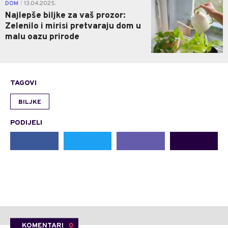
0
DOM
13.04.2025.
|
Najlepše biljke za vaš prozor:
Zelenilo i mirisi pretvaraju dom u
malu oazu prirode
TAGOVI
BILJKE
PODIJELI
KOMENTARI
0