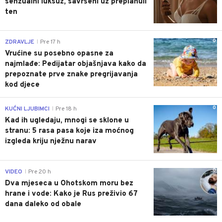
senzualni luksuz, savršeni uz preplanuli
ten
0
ZDRAVLJE
Pre 17 h
|
Vrućine su posebno opasne za
najmlađe: Pedijatar objašnjava kako da
prepoznate prve znake pregrijavanja
kod djece
0
KUĆNI LJUBIMCI
Pre 18 h
|
Kad ih ugledaju, mnogi se sklone u
stranu: 5 rasa pasa koje iza moćnog
izgleda kriju nježnu narav
0
VIDEO
Pre 20 h
|
Dva mjeseca u Ohotskom moru bez
hrane i vode: Kako je Rus preživio 67
dana daleko od obale