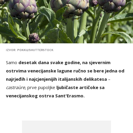
IZVOR: POKKU/SHUTTERSTOCK
Samo
desetak dana svake godine, na sjevernim
ostrvima venecijanske lagune ručno se bere jedna od
najrjeđih i najcjenjenijih italijanskih delikatesa
–
castraùre
, prve pupoljke
ljubičaste artičoke sa
venecijanskog ostrva Sant'Erasmo.