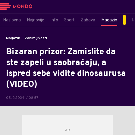
Naslovna
Najnovije
Info
Sport
Zabava
Magazin
M
Magazin
Zanimljivosti
Bizaran prizor: Zamislite da
ste zapeli u saobraćaju, a
ispred sebe vidite dinosaurusa
(VIDEO)
05.12.2024. / 08:57