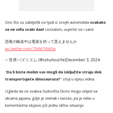
Ono što su zabilježili ovi ljudi iz svojih automobila
svakako
se ne viđa svaki dan!
Uostalom, uvjerite se i sami:
恐竜の輸送中は電源を切って貰えませんか
pic.twitter.com/75Kkt78MGq
December 3, 2024
— 世界バズリズム (@sokuhoulife)
"
Da li biste molim vas mogli da isključite struju dok
transportujete dinosaurusa?
" stoji u opisu videa.
Izgleda da se ovakva čudovišta često mogu vidjeti na
ulicama Japana, gdje je snimak i nastao, pa je neko u
komentarima objavio još jednu sličnu situaciju: