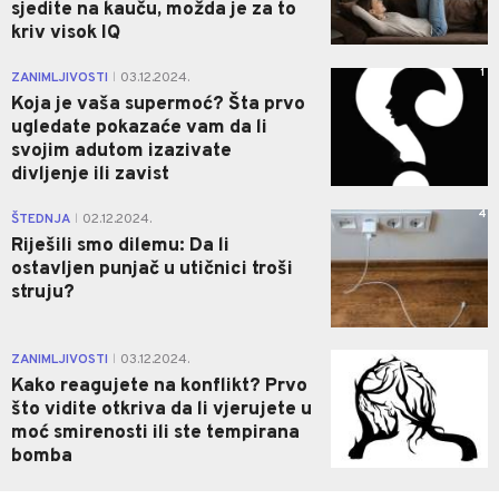
sjedite na kauču, možda je za to
kriv visok IQ
1
ZANIMLJIVOSTI
03.12.2024.
|
Koja je vaša supermoć? Šta prvo
ugledate pokazaće vam da li
svojim adutom izazivate
divljenje ili zavist
4
ŠTEDNJA
02.12.2024.
|
Riješili smo dilemu: Da li
ostavljen punjač u utičnici troši
struju?
0
ZANIMLJIVOSTI
03.12.2024.
|
Kako reagujete na konflikt? Prvo
što vidite otkriva da li vjerujete u
moć smirenosti ili ste tempirana
bomba