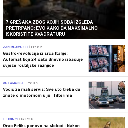
7 GREŠAKA ZBOG KOJIH SOBA IZGLEDA
PRETRPANO: EVO KAKO DA MAKSIMALNO
ISKORISTITE KVADRATURU
0
ZANIMLJIVOSTI
Pre 8 h
|
Gastro-revolucija iz srca Italije:
Automat koji 24 sata dnevno izbacuje
svježe roštiljske ražnjiće
0
AUTOMOBILI
Pre 11 h
|
Vodič za mali servis: Sve što treba da
znate o motornom ulju i filterima
0
LJUBIMCI
Pre 12 h
|
Orao Feliks ponovo na slobodi: Nakon