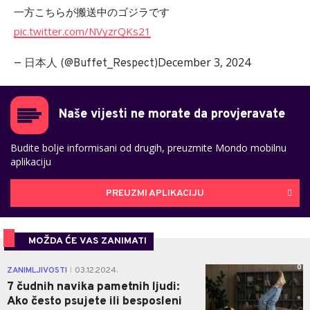
一方こちらが搬送中のゴジラです
pic.twitter.com/NVyzrQKs21
December 3, 2024
— 日本人 (@Buffet_Respect)
Naše vijesti ne morate da provjeravate
Budite bolje informisani od drugih, preuzmite Mondo mobilnu
aplikaciju
PREUZMI APLIKACIJU
MOŽDA ĆE VAS ZANIMATI
0
ZANIMLJIVOSTI
03.12.2024.
|
7 čudnih navika pametnih ljudi:
Ako često psujete ili besposleni