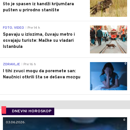
što je spasen iz kandži krijumčara
pušten u prirodno stanište
0
FOTO, VIDEO
Pre 14 h
|
Spavaju u izlozima, čuvaju metro i
osvajaju turiste: Mačke su vladari
Istanbula
0
ZDRAVLJE
Pre 16 h
|
I tihi zvuci mogu da poremete san:
Naučnici otkrili šta se dešava mozgu
DNEVNI HOROSKOP
0
03.06.2026.