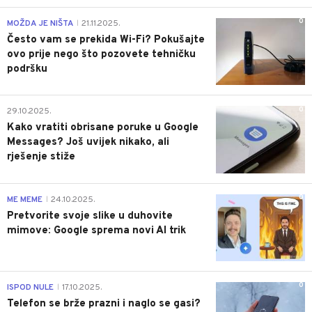
0
MOŽDA JE NIŠTA
21.11.2025.
|
Često vam se prekida Wi-Fi? Pokušajte
ovo prije nego što pozovete tehničku
podršku
0
29.10.2025.
Kako vratiti obrisane poruke u Google
Messages? Još uvijek nikako, ali
rješenje stiže
0
ME MEME
24.10.2025.
|
Pretvorite svoje slike u duhovite
mimove: Google sprema novi AI trik
0
ISPOD NULE
17.10.2025.
|
Telefon se brže prazni i naglo se gasi?