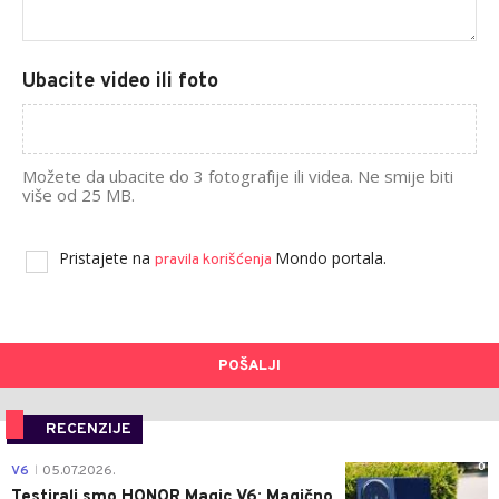
Ubacite video ili foto
Možete da ubacite do 3 fotografije ili videa. Ne smije biti
više od 25 MB.
Pristajete na
Mondo portala.
pravila korišćenja
POŠALJI
RECENZIJE
0
V6
05.07.2026.
|
Testirali smo HONOR Magic V6: Magično