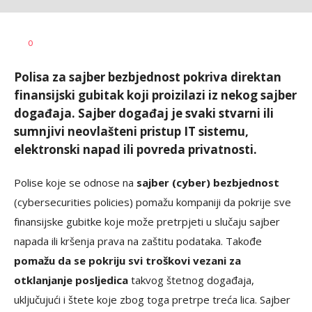
Željko
AUTOR
0
Svitlica
Polisa za sajber bezbjednost pokriva direktan
finansijski gubitak koji proizilazi iz nekog sajber
događaja. Sajber događaj je svaki stvarni ili
sumnjivi neovlašteni pristup IT sistemu,
elektronski napad ili povreda privatnosti.
Polise koje se odnose na
sajber (cyber) bezbjednost
(cybersecurities policies) pomažu kompaniji da pokrije sve
finansijske gubitke koje može pretrpjeti u slučaju sajber
napada ili kršenja prava na zaštitu podataka. Takođe
pomažu da se pokriju svi troškovi vezani za
otklanjanje posljedica
takvog štetnog događaja,
uključujući i štete koje zbog toga pretrpe treća lica. Sajber ​​