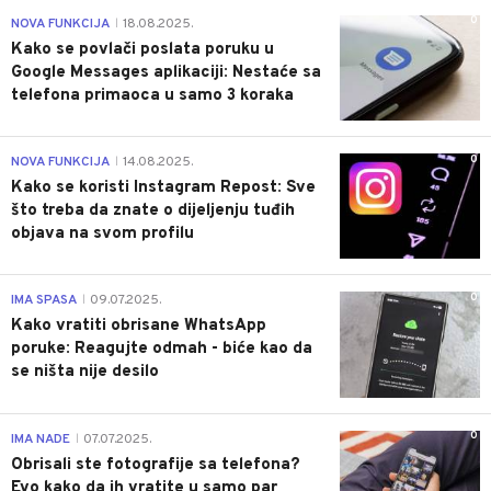
0
NOVA FUNKCIJA
18.08.2025.
|
Kako se povlači poslata poruku u
Google Messages aplikaciji: Nestaće sa
telefona primaoca u samo 3 koraka
0
NOVA FUNKCIJA
14.08.2025.
|
Kako se koristi Instagram Repost: Sve
što treba da znate o dijeljenju tuđih
objava na svom profilu
0
IMA SPASA
09.07.2025.
|
Kako vratiti obrisane WhatsApp
poruke: Reagujte odmah - biće kao da
se ništa nije desilo
0
IMA NADE
07.07.2025.
|
Obrisali ste fotografije sa telefona?
Evo kako da ih vratite u samo par