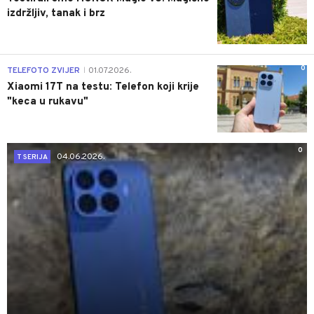
izdržljiv, tanak i brz
0
TELEFOTO ZVIJER
01.07.2026.
|
Xiaomi 17T na testu: Telefon koji krije
"keca u rukavu"
0
04.06.2026.
T SERIJA