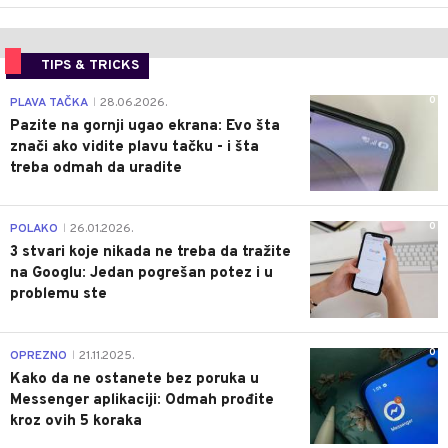
TIPS & TRICKS
0
PLAVA TAČKA
28.06.2026.
|
Pazite na gornji ugao ekrana: Evo šta
znači ako vidite plavu tačku - i šta
treba odmah da uradite
0
POLAKO
26.01.2026.
|
3 stvari koje nikada ne treba da tražite
na Googlu: Jedan pogrešan potez i u
problemu ste
0
OPREZNO
21.11.2025.
|
Kako da ne ostanete bez poruka u
Messenger aplikaciji: Odmah prođite
kroz ovih 5 koraka