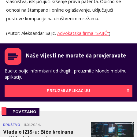
vlasništva, isključujući kršenje prava patenta. Obično se
odnosi na štampano i online oglašavanje, uključujući
postove kompanije na društvenim mrežama.
(Autor: Aleksandar Sajic,
Advokatska firma "SAJIĆ"
)
Naše vijesti ne morate da provjeravate
Budite bolje informisani od drugih, preuzmite Mondo mobilnu
aplikaciju
PREUZMI APLIKACIJU
POVEZANO
0
DRUŠTVO
11.01.2024.
|
Vlada o IZIS-u: Biće kreirana