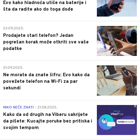
Evo kako hladnoća utiče na baterije i
šta da radite ako do toga dođe
0
23.09.2025.
Prodajete stari telefon? Jedan
pogrešan korak može otkriti sve vaše
podatke
0
01.09.2025.
Ne morate da znate šifru: Evo kako da
povežete telefon na Wi-Fi za par
sekundi
0
NIKO NEĆE ZNATI
21.08.2025.
|
Kako da od drugih na Viberu sakrijete
da pišete: Kucajte poruke bez pritiska i
svojim tempom