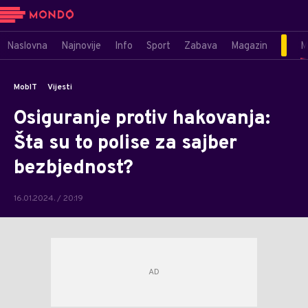
Naslovna
Najnovije
Info
Sport
Zabava
Magazin
M
MobIT
Vijesti
Osiguranje protiv hakovanja:
Šta su to polise za sajber
bezbjednost?
16.01.2024. / 20:19