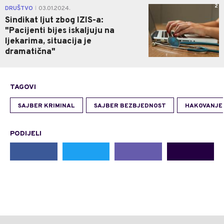
2
DRUŠTVO
03.01.2024.
|
Sindikat ljut zbog IZIS-a:
"Pacijenti bijes iskaljuju na
ljekarima, situacija je
dramatična"
TAGOVI
SAJBER KRIMINAL
SAJBER BEZBJEDNOST
HAKOVANJE
PODIJELI