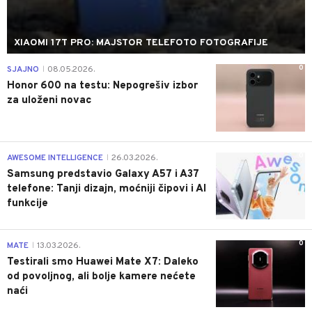
XIAOMI 17T PRO: MAJSTOR TELEFOTO FOTOGRAFIJE
0
SJAJNO
08.05.2026.
|
Honor 600 na testu: Nepogrešiv izbor
za uloženi novac
0
AWESOME INTELLIGENCE
26.03.2026.
|
Samsung predstavio Galaxy A57 i A37
telefone: Tanji dizajn, moćniji čipovi i AI
funkcije
0
MATE
13.03.2026.
|
Testirali smo Huawei Mate X7: Daleko
od povoljnog, ali bolje kamere nećete
naći