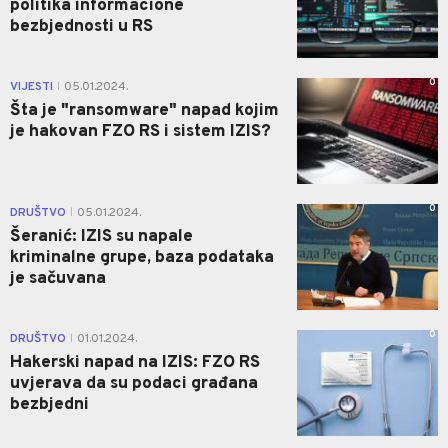
politika informacione
bezbjednosti u RS
0
VIJESTI
05.01.2024.
|
Šta je "ransomware" napad kojim
je hakovan FZO RS i sistem IZIS?
0
DRUŠTVO
05.01.2024.
|
Šeranić: IZIS su napale
kriminalne grupe, baza podataka
je sačuvana
0
DRUŠTVO
01.01.2024.
|
Hakerski napad na IZIS: FZO RS
uvjerava da su podaci građana
bezbjedni