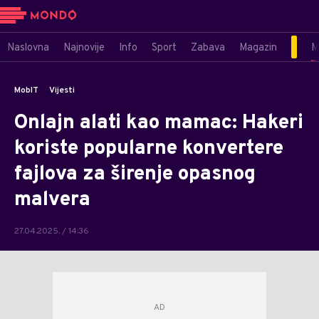
Naslovna
Najnovije
Info
Sport
Zabava
Magazin
M
MobIT
Vijesti
Onlajn alati kao mamac: Hakeri
koriste popularne konvertere
fajlova za širenje opasnog
malvera
27.04.2025. / 14:36