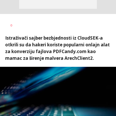
Dušan
AUTOR
0
Volaš
Istraživači sajber bezbjednosti iz CloudSEK-a
otkrili su da hakeri koriste popularni onlajn alat
za konverziju fajlova PDFCandy.com kao
mamac za širenje malvera ArechClient2.