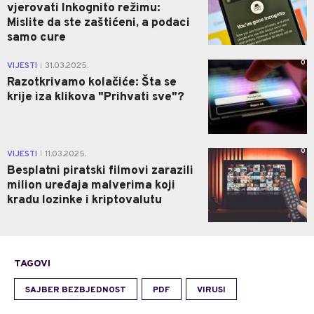
vjerovati Inkognito režimu:
Mislite da ste zaštićeni, a podaci
samo cure
0
VIJESTI
31.03.2025.
|
Razotkrivamo kolačiće: Šta se
krije iza klikova "Prihvati sve"?
0
VIJESTI
11.03.2025.
|
Besplatni piratski filmovi zarazili
milion uređaja malverima koji
kradu lozinke i kriptovalutu
TAGOVI
SAJBER BEZBJEDNOST
PDF
VIRUSI