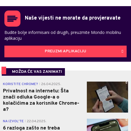
Naše vijesti ne morate da provjeravate
Budite bolje informisani od drugih, preuzmite Mondo mobilnu
aplikaciju
PREUZMI APLIKACIJU
MOŽDA ĆE VAS ZANIMATI
0
KORISTITE CHROME?
26.04.2025.
|
Privatnost na internetu: Šta
znači odluka Google-a o
kolačićima za korisnike Chrome-
a?
0
NA IZVOL'TE
22.04.2025.
|
6 razloga zašto ne treba