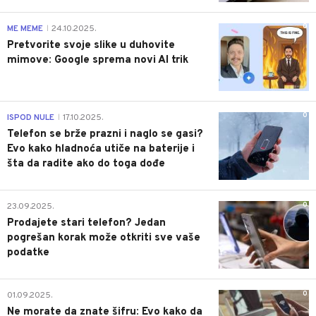
0
ME MEME
24.10.2025.
|
Pretvorite svoje slike u duhovite
mimove: Google sprema novi AI trik
0
ISPOD NULE
17.10.2025.
|
Telefon se brže prazni i naglo se gasi?
Evo kako hladnoća utiče na baterije i
šta da radite ako do toga dođe
0
23.09.2025.
Prodajete stari telefon? Jedan
pogrešan korak može otkriti sve vaše
podatke
0
01.09.2025.
Ne morate da znate šifru: Evo kako da