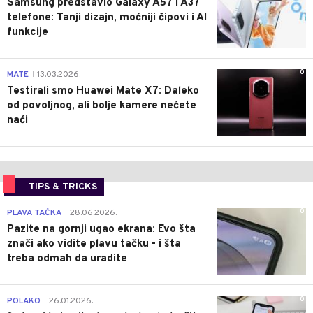
Samsung predstavio Galaxy A57 i A37
telefone: Tanji dizajn, moćniji čipovi i AI
funkcije
0
MATE
13.03.2026.
|
Testirali smo Huawei Mate X7: Daleko
od povoljnog, ali bolje kamere nećete
naći
TIPS & TRICKS
0
PLAVA TAČKA
28.06.2026.
|
Pazite na gornji ugao ekrana: Evo šta
znači ako vidite plavu tačku - i šta
treba odmah da uradite
0
POLAKO
26.01.2026.
|