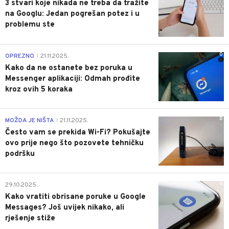
3 stvari koje nikada ne treba da tražite
na Googlu: Jedan pogrešan potez i u
problemu ste
0
OPREZNO
21.11.2025.
|
Kako da ne ostanete bez poruka u
Messenger aplikaciji: Odmah prođite
kroz ovih 5 koraka
0
MOŽDA JE NIŠTA
21.11.2025.
|
Često vam se prekida Wi-Fi? Pokušajte
ovo prije nego što pozovete tehničku
podršku
0
29.10.2025.
Kako vratiti obrisane poruke u Google
Messages? Još uvijek nikako, ali
rješenje stiže