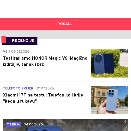
POŠALJI
RECENZIJE
0
V6
05.07.2026.
|
Testirali smo HONOR Magic V6: Magično
izdržljiv, tanak i brz
0
TELEFOTO ZVIJER
01.07.2026.
|
Xiaomi 17T na testu: Telefon koji krije
"keca u rukavu"
0
04.06.2026.
T SERIJA