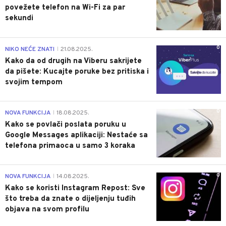
povežete telefon na Wi-Fi za par
sekundi
0
NIKO NEĆE ZNATI
21.08.2025.
|
Kako da od drugih na Viberu sakrijete
da pišete: Kucajte poruke bez pritiska i
svojim tempom
0
NOVA FUNKCIJA
18.08.2025.
|
Kako se povlači poslata poruku u
Google Messages aplikaciji: Nestaće sa
telefona primaoca u samo 3 koraka
0
NOVA FUNKCIJA
14.08.2025.
|
Kako se koristi Instagram Repost: Sve
što treba da znate o dijeljenju tuđih
objava na svom profilu