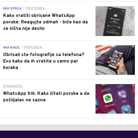
0
IMA SPASA
09.07.2025.
|
Kako vratiti obrisane WhatsApp
poruke: Reagujte odmah - biće kao da
se ništa nije desilo
0
IMA NADE
07.07.2025.
|
Obrisali ste fotografije sa telefona?
Evo kako da ih vratite u samo par
koraka
0
27.04.2025.
WhatsApp trik: Kako čitati poruke a da
pošiljalac ne sazna