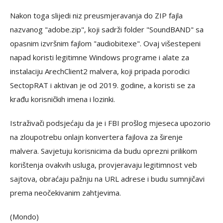
Nakon toga slijedi niz preusmjeravanja do ZIP fajla
nazvanog "adobe.zip", koji sadrži folder "SoundBAND" sa
opasnim izvršnim fajlom "audiobitexe". Ovaj višestepeni
napad koristi legitimne Windows programe i alate za
instalaciju ArechClient2 malvera, koji pripada porodici
SectopRAT i aktivan je od 2019. godine, a koristi se za
krađu korisničkih imena i lozinki.
Istraživači podsjećaju da je i FBI prošlog mjeseca upozorio
na zloupotrebu onlajn konvertera fajlova za širenje
malvera. Savjetuju korisnicima da budu oprezni prilikom
korištenja ovakvih usluga, provjeravaju legitimnost veb
sajtova, obraćaju pažnju na URL adrese i budu sumnjičavi
prema neočekivanim zahtjevima.
(Mondo)