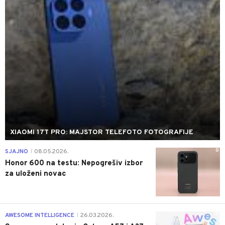
XIAOMI 17T PRO: MAJSTOR TELEFOTO FOTOGRAFIJE
0
SJAJNO
08.05.2026.
|
Honor 600 na testu: Nepogrešiv izbor
za uloženi novac
0
AWESOME INTELLIGENCE
26.03.2026.
|