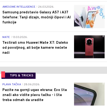
0
AWESOME INTELLIGENCE
26.03.2026.
|
Samsung predstavio Galaxy A57 i A37
telefone: Tanji dizajn, moćniji čipovi i AI
funkcije
0
MATE
13.03.2026.
|
Testirali smo Huawei Mate X7: Daleko
od povoljnog, ali bolje kamere nećete
naći
TIPS & TRICKS
0
PLAVA TAČKA
28.06.2026.
|
Pazite na gornji ugao ekrana: Evo šta
znači ako vidite plavu tačku - i šta
treba odmah da uradite