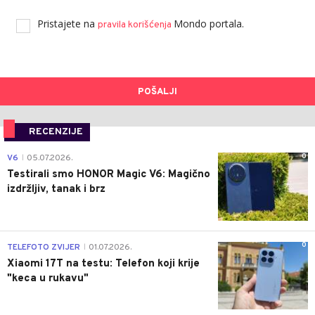
Pristajete na
Mondo portala.
pravila korišćenja
POŠALJI
RECENZIJE
0
V6
05.07.2026.
|
Testirali smo HONOR Magic V6: Magično
izdržljiv, tanak i brz
0
TELEFOTO ZVIJER
01.07.2026.
|
Xiaomi 17T na testu: Telefon koji krije
"keca u rukavu"