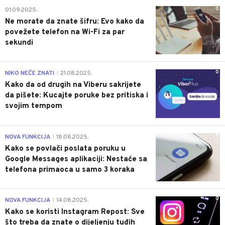
0
01.09.2025.
Ne morate da znate šifru: Evo kako da
povežete telefon na Wi-Fi za par
sekundi
0
NIKO NEĆE ZNATI
21.08.2025.
|
Kako da od drugih na Viberu sakrijete
da pišete: Kucajte poruke bez pritiska i
svojim tempom
0
NOVA FUNKCIJA
18.08.2025.
|
Kako se povlači poslata poruku u
Google Messages aplikaciji: Nestaće sa
telefona primaoca u samo 3 koraka
0
NOVA FUNKCIJA
14.08.2025.
|
Kako se koristi Instagram Repost: Sve
što treba da znate o dijeljenju tuđih