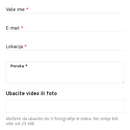
Vaše ime
*
E-mail
*
Lokacija
*
Ubacite video ili foto
Možete da ubacite do 3 fotografije ili videa. Ne smije biti
više od 25 MB.