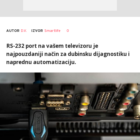
AUTOR
D.V.
0
IZVOR
Smartlife
RS-232 port na vašem televizoru je
najpouzdaniji način za dubinsku dijagnostiku i
naprednu automatizaciju.