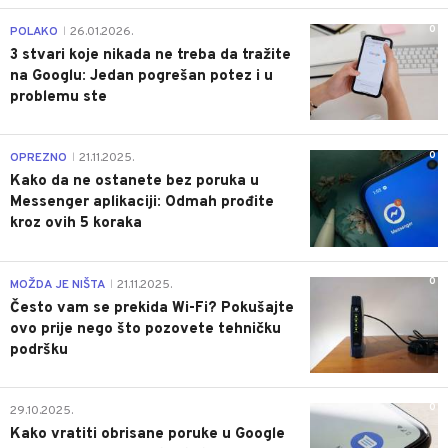
0
POLAKO
26.01.2026.
|
3 stvari koje nikada ne treba da tražite
na Googlu: Jedan pogrešan potez i u
problemu ste
0
OPREZNO
21.11.2025.
|
Kako da ne ostanete bez poruka u
Messenger aplikaciji: Odmah prođite
kroz ovih 5 koraka
0
MOŽDA JE NIŠTA
21.11.2025.
|
Često vam se prekida Wi-Fi? Pokušajte
ovo prije nego što pozovete tehničku
podršku
0
29.10.2025.
Kako vratiti obrisane poruke u Google