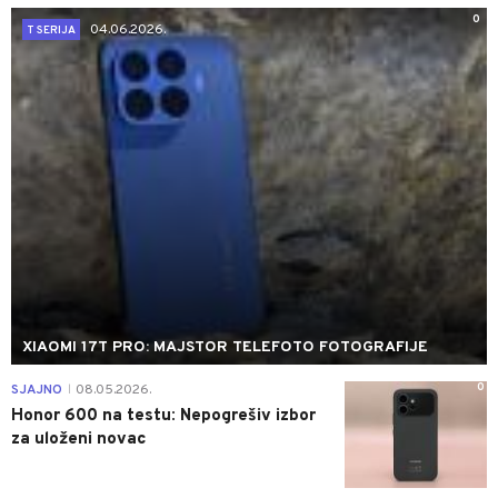
0
04.06.2026.
T SERIJA
XIAOMI 17T PRO: MAJSTOR TELEFOTO FOTOGRAFIJE
0
SJAJNO
08.05.2026.
|
Honor 600 na testu: Nepogrešiv izbor
za uloženi novac