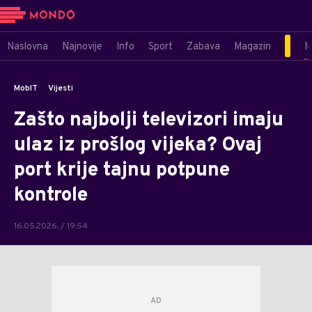
Naslovna
Najnovije
Info
Sport
Zabava
Magazin
M
MobIT
Vijesti
Zašto najbolji televizori imaju
ulaz iz prošlog vijeka? Ovaj
port krije tajnu potpune
kontrole
16.05.2026. / 19:54