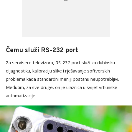
Čemu služi RS-232 port
Za servisere televizora, RS-232 port služi za dubinsku
dijagnostiku, kalibraciju slike i rješavanje softverskih
problema kada standardni meniji postanu neupotrebljivi.
Međutim, za sve druge, on je ulaznica u svijet vrhunske
automatizacije.