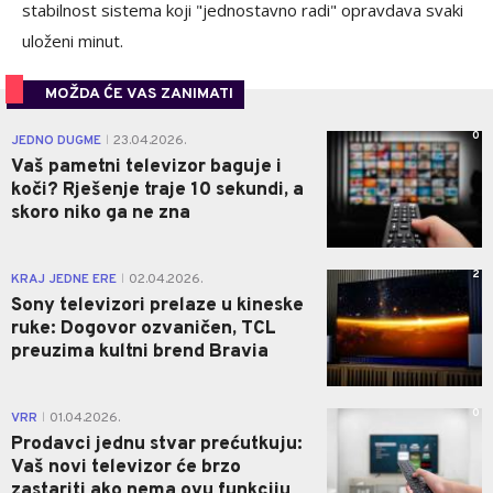
stabilnost sistema koji "jednostavno radi" opravdava svaki
uloženi minut.
MOŽDA ĆE VAS ZANIMATI
0
JEDNO DUGME
23.04.2026.
|
Vaš pametni televizor baguje i
koči? Rješenje traje 10 sekundi, a
skoro niko ga ne zna
2
KRAJ JEDNE ERE
02.04.2026.
|
Sony televizori prelaze u kineske
ruke: Dogovor ozvaničen, TCL
preuzima kultni brend Bravia
0
VRR
01.04.2026.
|
Prodavci jednu stvar prećutkuju:
Vaš novi televizor će brzo
zastariti ako nema ovu funkciju