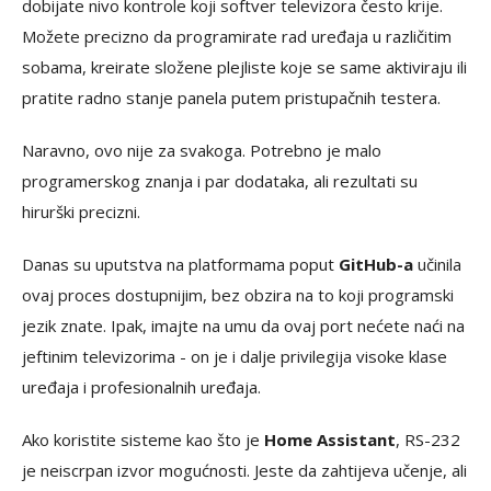
dobijate nivo kontrole koji softver televizora često krije.
Možete precizno da programirate rad uređaja u različitim
sobama, kreirate složene plejliste koje se same aktiviraju ili
pratite radno stanje panela putem pristupačnih testera.
Naravno, ovo nije za svakoga. Potrebno je malo
programerskog znanja i par dodataka, ali rezultati su
hirurški precizni.
Danas su uputstva na platformama poput
GitHub-a
učinila
ovaj proces dostupnijim, bez obzira na to koji programski
jezik znate. Ipak, imajte na umu da ovaj port nećete naći na
jeftinim televizorima - on je i dalje privilegija visoke klase
uređaja i profesionalnih uređaja.
Ako koristite sisteme kao što je
Home Assistant
, RS-232
je neiscrpan izvor mogućnosti. Jeste da zahtijeva učenje, ali