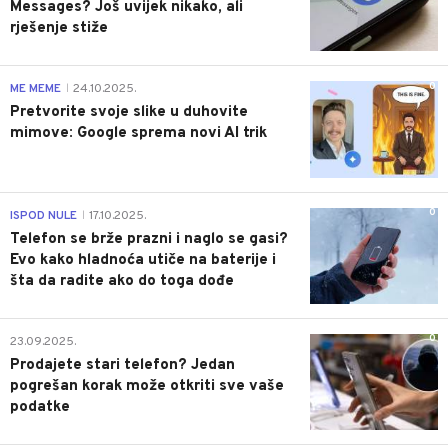
Messages? Još uvijek nikako, ali
rješenje stiže
0
ME MEME
24.10.2025.
|
Pretvorite svoje slike u duhovite
mimove: Google sprema novi AI trik
0
ISPOD NULE
17.10.2025.
|
Telefon se brže prazni i naglo se gasi?
Evo kako hladnoća utiče na baterije i
šta da radite ako do toga dođe
0
23.09.2025.
Prodajete stari telefon? Jedan
pogrešan korak može otkriti sve vaše
podatke