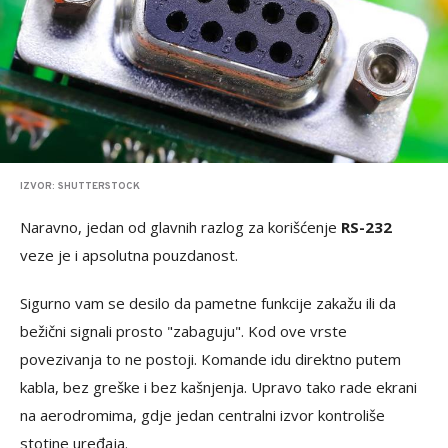
IZVOR: SHUTTERSTOCK
Naravno, jedan od glavnih razlog za korišćenje
RS-232
veze je i apsolutna pouzdanost.
Sigurno vam se desilo da pametne funkcije zakažu ili da
bežični signali prosto "zabaguju". Kod ove vrste
povezivanja to ne postoji. Komande idu direktno putem
kabla, bez greške i bez kašnjenja. Upravo tako rade ekrani
na aerodromima, gdje jedan centralni izvor kontroliše
stotine uređaja.