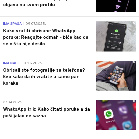
objava na svom profilu
0
IMA SPASA
09.07.2025.
|
Kako vratiti obrisane WhatsApp
poruke: Reagujte odmah - biće kao da
se ništa nije desilo
0
IMA NADE
07.07.2025.
|
Obrisali ste fotografije sa telefona?
Evo kako da ih vratite u samo par
koraka
0
27.04.2025.
WhatsApp trik: Kako čitati poruke a da
pošiljalac ne sazna