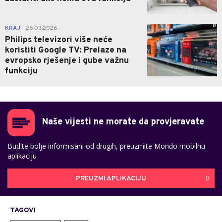
0
KRAJ
25.03.2026.
|
Philips televizori više neće
koristiti Google TV: Prelaze na
evropsko rješenje i gube važnu
funkciju
Naše vijesti ne morate da provjeravate
Budite bolje informisani od drugih, preuzmite Mondo mobilnu
aplikaciju
PREUZMI APLIKACIJU
TAGOVI