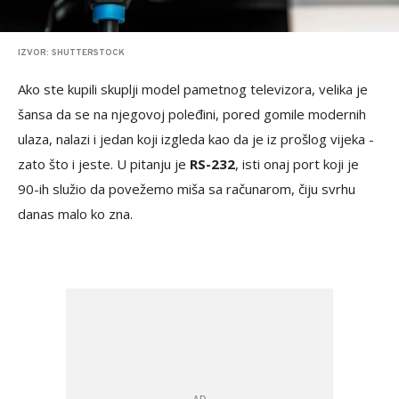
IZVOR: SHUTTERSTOCK
Ako ste kupili skuplji model pametnog televizora, velika je
šansa da se na njegovoj poleđini, pored gomile modernih
ulaza, nalazi i jedan koji izgleda kao da je iz prošlog vijeka -
zato što i jeste. U pitanju je
RS-232
, isti onaj port koji je
90-ih služio da povežemo miša sa računarom, čiju svrhu
danas malo ko zna.