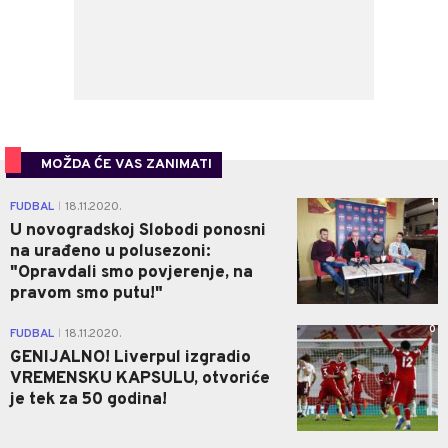
MOŽDA ĆE VAS ZANIMATI
1
FUDBAL
18.11.2020.
|
U novogradskoj Slobodi ponosni
na urađeno u polusezoni:
"Opravdali smo povjerenje, na
pravom smo putu!"
0
FUDBAL
18.11.2020.
|
GENIJALNO! Liverpul izgradio
VREMENSKU KAPSULU, otvoriće
je tek za 50 godina!