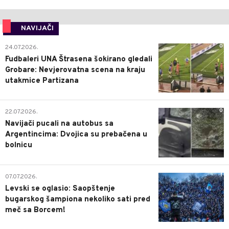
NAVIJAČI
0
24.07.2026.
Fudbaleri UNA Štrasena šokirano gledali
Grobare: Nevjerovatna scena na kraju
utakmice Partizana
0
22.07.2026.
Navijači pucali na autobus sa
Argentincima: Dvojica su prebačena u
bolnicu
1
07.07.2026.
Levski se oglasio: Saopštenje
bugarskog šampiona nekoliko sati pred
meč sa Borcem!