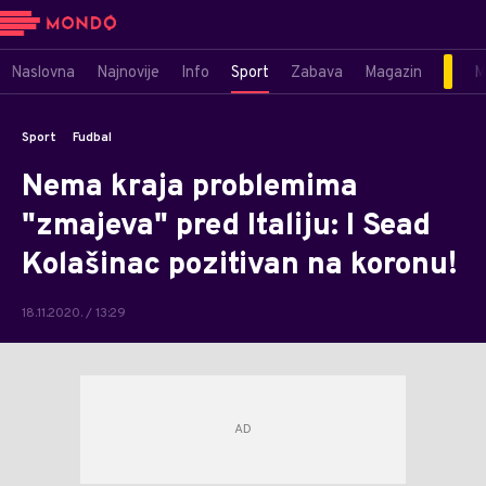
Naslovna
Najnovije
Info
Sport
Zabava
Magazin
M
Sport
Fudbal
Nema kraja problemima
"zmajeva" pred Italiju: I Sead
Kolašinac pozitivan na koronu!
18.11.2020. / 13:29