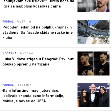
ispunjavam sve uslove": Turčin hoće da
igra sa najboljim košarkašicama
0
FUDBAL
Pre 27 min
|
Pogođen jedan od najboljih ukrajinskih
stadiona: Sa fasade skidano rusko ime
kluba
0
KOŠARKA
Pre 30 min
|
Luka Vildoza stigao u Beograd: Prvi put
obukao opremu Partizana
0
FUDBAL
Pre 33 min
|
Đani Infantino imao ljubavnicu:
Isplivale skandalozne informacije,
dobila je novac od UEFA