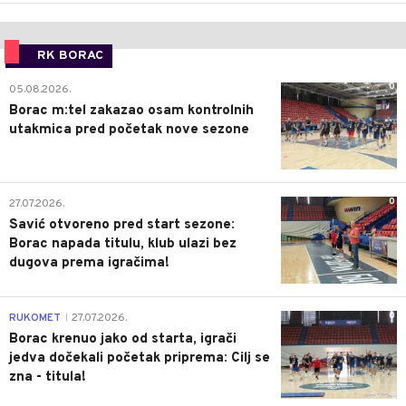
RK BORAC
0
05.08.2026.
Borac m:tel zakazao osam kontrolnih
utakmica pred početak nove sezone
0
27.07.2026.
Savić otvoreno pred start sezone:
Borac napada titulu, klub ulazi bez
dugova prema igračima!
0
RUKOMET
27.07.2026.
|
Borac krenuo jako od starta, igrači
jedva dočekali početak priprema: Cilj se
zna - titula!