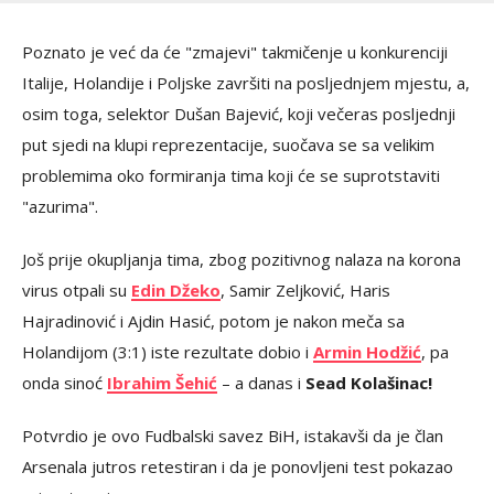
Poznato je već da će "zmajevi" takmičenje u konkurenciji
Italije, Holandije i Poljske završiti na posljednjem mjestu, a,
osim toga, selektor Dušan Bajević, koji večeras posljednji
put sjedi na klupi reprezentacije, suočava se sa velikim
problemima oko formiranja tima koji će se suprotstaviti
"azurima".
Još prije okupljanja tima, zbog pozitivnog nalaza na korona
virus otpali su
Edin Džeko
, Samir Zeljković, Haris
Hajradinović i Ajdin Hasić, potom je nakon meča sa
Holandijom (3:1) iste rezultate dobio i
Armin Hodžić
, pa
onda sinoć
Ibrahim Šehić
– a danas i
Sead Kolašinac!
Potvrdio je ovo Fudbalski savez BiH, istakavši da je član
Arsenala jutros retestiran i da je ponovljeni test pokazao