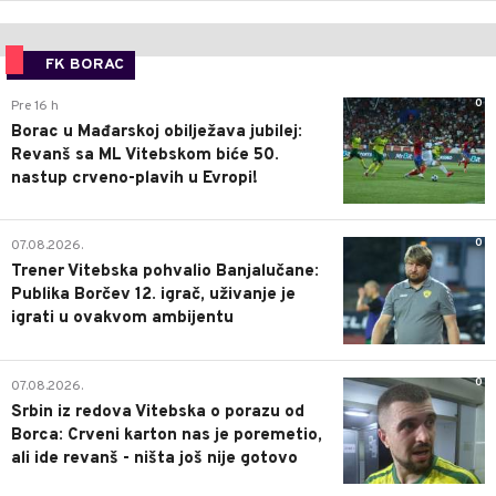
FK BORAC
0
Pre 16 h
Borac u Mađarskoj obilježava jubilej:
Revanš sa ML Vitebskom biće 50.
nastup crveno-plavih u Evropi!
0
07.08.2026.
Trener Vitebska pohvalio Banjalučane:
Publika Borčev 12. igrač, uživanje je
igrati u ovakvom ambijentu
0
07.08.2026.
Srbin iz redova Vitebska o porazu od
Borca: Crveni karton nas je poremetio,
ali ide revanš - ništa još nije gotovo