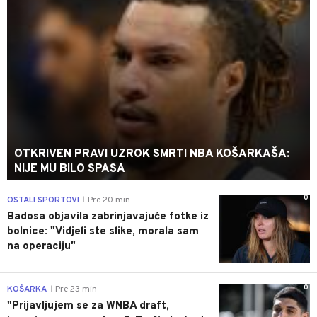
OTKRIVEN PRAVI UZROK SMRTI NBA KOŠARKAŠA:
NIJE MU BILO SPASA
0
OSTALI SPORTOVI
Pre 20 min
|
Badosa objavila zabrinjavajuće fotke iz
bolnice: "Vidjeli ste slike, morala sam
na operaciju"
0
KOŠARKA
Pre 23 min
|
"Prijavljujem se za WNBA draft,