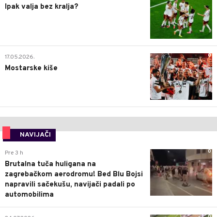
Ipak valja bez kralja?
0
17.05.2026.
Mostarske kiše
NAVIJAČI
0
Pre 3 h
Brutalna tuča huligana na
zagrebačkom aerodromu! Bed Blu Bojsi
napravili sačekušu, navijači padali po
automobilima
0