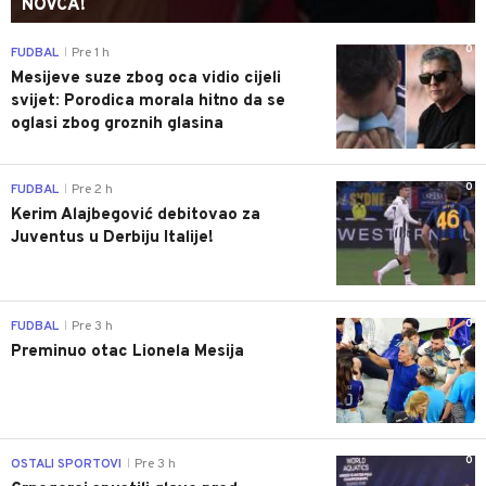
NOVCA!
0
FUDBAL
Pre 1 h
|
Mesijeve suze zbog oca vidio cijeli
svijet: Porodica morala hitno da se
oglasi zbog groznih glasina
0
FUDBAL
Pre 2 h
|
Kerim Alajbegović debitovao za
Juventus u Derbiju Italije!
0
FUDBAL
Pre 3 h
|
Preminuo otac Lionela Mesija
0
OSTALI SPORTOVI
Pre 3 h
|