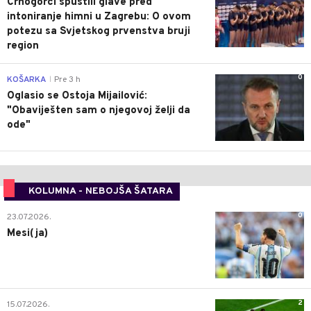
Crnogorci spustili glave pred
intoniranje himni u Zagrebu: O ovom
potezu sa Svjetskog prvenstva bruji
region
0
KOŠARKA
Pre 3 h
|
Oglasio se Ostoja Mijailović:
"Obaviješten sam o njegovoj želji da
ode"
KOLUMNA - NEBOJŠA ŠATARA
0
23.07.2026.
Mesi(ja)
2
15.07.2026.