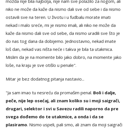
možda nije bila najbolja, nije nam sve polazilo za nogom, ali
niko ne može da kaže da nismo dali sve od sebe i da nismo
ostavili sve na teren. U životu i u fudbalu morate imati
nekad i malo sreće, mi je nismo imali, ali niko ne može da
kaže da nismo dali sve od sebe, da nismo uradili sve što je
do nas tog dana da dobijemo. Jednostavno, nekad imate
loš dan, nekad vas ništa neće i takva je bila ta utakmica.
Mislim da je na momente bilo jako dobro, na momente jako
loše, na kraju je sve otišlo u penale".
Mitar je bez dodatnog pitanja nastavio...
"Ja sam imao tu nesreću da promašim penal.
Boli i dalje,
peče, nije lep osećaj, ali znam koliko su i moji saigrači,
drugari, selektor i svi u Savezu radili naporno da pre
svega dođemo do te utakmice, a onda i da se
plasiramo
. Nismo uspeli, pali smo, ali znam da moji saigrači