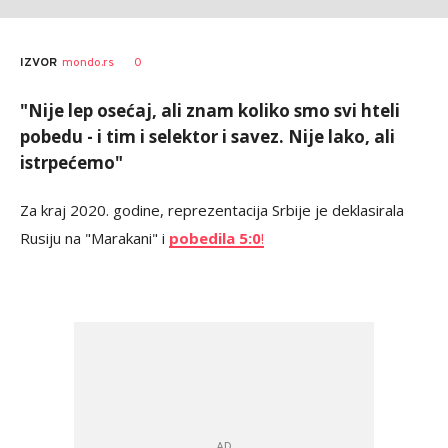
Bojan
AUTOR
0
IZVOR
mondo.rs
Jakovljević
"Nije lep osećaj, ali znam koliko smo svi hteli
pobedu - i tim i selektor i savez. Nije lako, ali
istrpećemo"
Za kraj 2020. godine, reprezentacija Srbije je deklasirala
Rusiju na "Marakani" i
pobedila 5:0
!