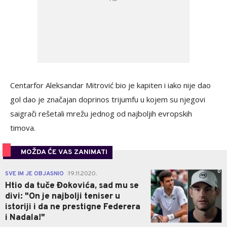
Centarfor Aleksandar Mitrović bio je kapiten i iako nije dao
gol dao je značajan doprinos trijumfu u kojem su njegovi
saigrači rešetali mrežu jednog od najboljih evropskih
timova.
MOŽDA ĆE VAS ZANIMATI
0
SVE IM JE OBJASNIO
19.11.2020.
|
Htio da tuče Đokovića, sad mu se
divi: "On je najbolji teniser u
istoriji i da ne prestigne Federera
i Nadala!"