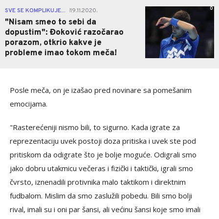
0
SVE SE KOMPLIKUJE...
19.11.2020.
|
"Nisam smeo to sebi da
dopustim": Đoković razočarao
porazom, otkrio kakve je
probleme imao tokom meča!
Posle meča, on je izašao pred novinare sa pomešanim
emocijama.
"Rasterećeniji nismo bili, to sigurno. Kada igrate za
reprezentaciju uvek postoji doza pritiska i uvek ste pod
pritiskom da odigrate što je bolje moguće. Odigrali smo
jako dobru utakmicu večeras i fizički i taktički, igrali smo
čvrsto, iznenadili protivnika malo taktikom i direktnim
fudbalom. Mislim da smo zaslužili pobedu. Bili smo bolji
rival, imali su i oni par šansi, ali većinu šansi koje smo imali