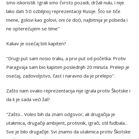
smo iskoristili. Igrali smo čvrsto pozadi, držali nulu, i nije
lako dati 5:0 ozbiljnoj reprezentaciji Rusije. Što se tiče
mene, golovi kao golovi, oni će doći, najbitnija je pobeda i
ne opterećujem se time"
Kakav je osećaj biti kapiten?
"Drugi put sam nosio traku, a prvi put od početka. Protiv
Paragvaja sam bio kapiten poslednjih 20 minuta. Prelep je
osećaj, zadovoljstvo, čast i naravno da je prelepo".
Zašto nam ovako reprezentacija nije igrala protiv Škotske i
da li je sada veći žal?
"Zašto... Voleo bih da znam odgovor, ali drugačija je
utakmica, drugačiji ambijent, protivnik, igrači, stil fudbala...
Sve je bilo drugačije. Svi znamo da utakmica protiv Škotske