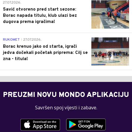
0
27.07.2026.
Savić otvoreno pred start sezone:
Borac napada titulu, klub ulazi bez
dugova prema igračima!
0
RUKOMET
27.07.2026.
|
Borac krenuo jako od starta, igrači
jedva dočekali početak priprema: Cilj se
zna - titula!
PREUZMI NOVU MONDO APLIKACIJU
Savršen spoj vijesti i zabave.