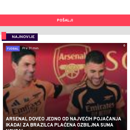
POŠALJI
NAJNOVIJE
0
Pre 31 min
FUDBAL
ARSENAL DOVEO JEDNO OD NAJVEĆIH POJAČANJA
IKADA! ZA BRAZILCA PLAĆENA OZBILJNA SUMA