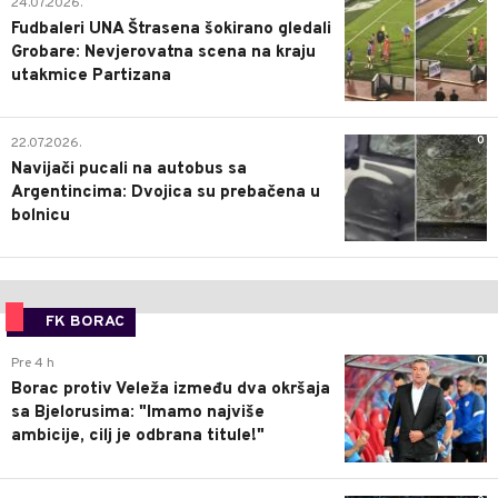
24.07.2026.
Fudbaleri UNA Štrasena šokirano gledali
Grobare: Nevjerovatna scena na kraju
utakmice Partizana
0
22.07.2026.
Navijači pucali na autobus sa
Argentincima: Dvojica su prebačena u
bolnicu
FK BORAC
0
Pre 4 h
Borac protiv Veleža između dva okršaja
sa Bjelorusima: "Imamo najviše
ambicije, cilj je odbrana titule!"