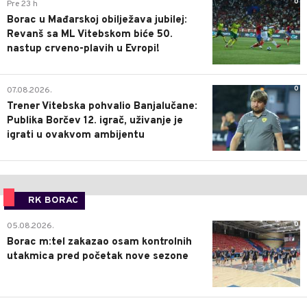
0
Pre 23 h
Borac u Mađarskoj obilježava jubilej:
Revanš sa ML Vitebskom biće 50.
nastup crveno-plavih u Evropi!
0
07.08.2026.
Trener Vitebska pohvalio Banjalučane:
Publika Borčev 12. igrač, uživanje je
igrati u ovakvom ambijentu
RK BORAC
0
05.08.2026.
Borac m:tel zakazao osam kontrolnih
utakmica pred početak nove sezone