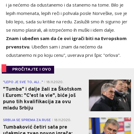
i ja nećemo da odustanemo i da stanemo na tome. Bilo je
lepih momenata, lepih reči i pohvala posle Norveške, sve je
bilo lepo, sada su kritike na redu. Zaslužili smo ih sigurno jer
se nismo plasirali, ali istrpećemo ih muški i idem dalje.
Znam i ubeđen sam da će ovi igrači biti na Evropskom
prvenstvu
. Ubeđen sam i znam da nećemo da
odustanemo ni po koju cenu", uverava prvi špic "orlova".
PROČITAJTE I OVO
0
"LEPO JE SVE TO, ALI..."
18.11.2020.
|
"Tumba" i dalje žali za Škotskom
i Eurom: "C'est la vie", biće još
puno tih kvalifikacija za ovu
mladu Srbiju
0
SRBIJA SE SPREMA ZA RUSE
18.11.2020.
|
Tumbaković četiri sata pre
utakmice zvao novog igrača: