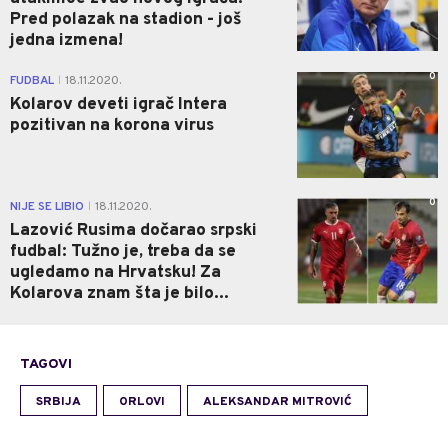
Pred polazak na stadion - još
jedna izmena!
0
FUDBAL
18.11.2020.
|
Kolarov deveti igrač Intera
pozitivan na korona virus
0
NIJE SE LIBIO
18.11.2020.
|
Lazović Rusima dočarao srpski
fudbal: Tužno je, treba da se
ugledamo na Hrvatsku! Za
Kolarova znam šta je bilo...
TAGOVI
SRBIJA
ORLOVI
ALEKSANDAR MITROVIĆ