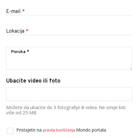
E-mail
*
Lokacija
*
Ubacite video ili foto
Možete da ubacite do 3 fotografije ili videa. Ne smije biti
više od 25 MB.
Pristajete na
Mondo portala.
pravila korišćenja