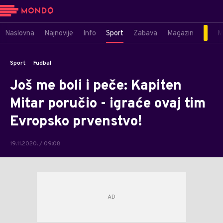
Naslovna
Najnovije
Info
Sport
Zabava
Magazin
M
Sport
Fudbal
Još me boli i peče: Kapiten
Mitar poručio - igraće ovaj tim
Evropsko prvenstvo!
19.11.2020. / 09:08