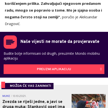
korišćenjem prilika. Zahvaljujući njegovom predanom
radu, mnogo se popravio u tome. Mo je sjajna osoba i
nogama čvrsto stoji na zemlji"
, poručio je Aleksandar
Dragović.
Naše vijesti ne morate da provjeravate
Budite bolje informisani od drugih, preuzmite Mondo mobilnu
aplikaciju
PREUZMI APLIKACIJU
MOŽDA ĆE VAS ZANIMATI
0
MUKE
13.10.2021.
|
Zvezda se riješi jedne, a javi se
druga muka: Stanković opet ima