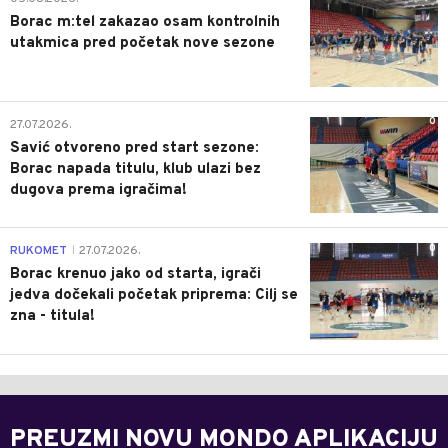
Borac m:tel zakazao osam kontrolnih
utakmica pred početak nove sezone
0
27.07.2026.
Savić otvoreno pred start sezone:
Borac napada titulu, klub ulazi bez
dugova prema igračima!
0
RUKOMET
27.07.2026.
|
Borac krenuo jako od starta, igrači
jedva dočekali početak priprema: Cilj se
zna - titula!
PREUZMI NOVU MONDO APLIKACIJU