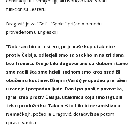
dominaciju u Premijer ligi, ali i ispričao kako stvari
funkcionišu Lesteru.
Dragović je za "Gol" i "Spoks" pričao o periodu
provedenom u Engleskoj.
"Dok sam bio u Lesteru, prije naše kup utakmice
protiv Čelsija, odletjeli smo za Stokholm na tri dana,
bez trenera. Sve je bilo dogovoreno sa klubom i tamo
smo radili šta smo htjeli. Jednom smo kroz grad išli
obučeni u kostime. Džejmi (Vardi) je upadao prerušen
u radnje i prepadao ljude. Dan i po poslije povratka,
igrali smo protiv Čelsija, utakmicu koju smo izgubili
tek u produžetku. Tako nešto bilo bi nezamislivo u
Nemačkoj"
, počeo je Dragović, dotakavši se potom
upravo Vardija.