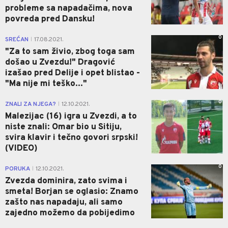
probleme sa napadačima, nova
povreda pred Dansku!
0
SREĆAN
17.08.2021.
|
"Za to sam živio, zbog toga sam
došao u Zvezdu!" Dragović
izašao pred Delije i opet blistao -
"Ma nije mi teško..."
0
ZNALI ZA NJEGA?
12.10.2021.
|
Malezijac (16) igra u Zvezdi, a to
niste znali: Omar bio u Sitiju,
svira klavir i tečno govori srpski!
(VIDEO)
0
PORUKA
12.10.2021.
|
Zvezda dominira, zato svima i
smeta! Borjan se oglasio: Znamo
zašto nas napadaju, ali samo
zajedno možemo da pobijedimo