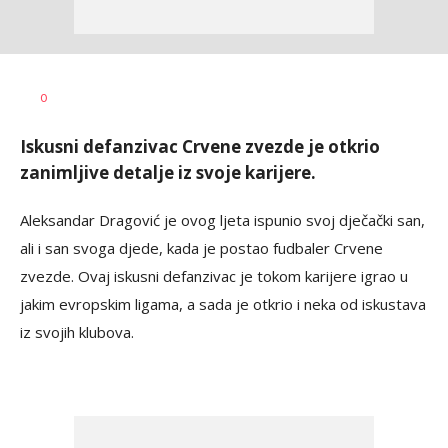
Nemanja
AUTOR
0
Majstorović
Iskusni defanzivac Crvene zvezde je otkrio
zanimljive detalje iz svoje karijere.
Aleksandar Dragović je ovog ljeta ispunio svoj dječački san,
ali i san svoga djede, kada je postao fudbaler Crvene
zvezde. Ovaj iskusni defanzivac je tokom karijere igrao u
jakim evropskim ligama, a sada je otkrio i neka od iskustava
iz svojih klubova.