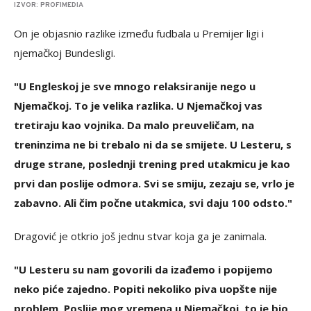
IZVOR: PROFIMEDIA
On je objasnio razlike između fudbala u Premijer ligi i
njemačkoj Bundesligi.
"U Engleskoj je sve mnogo relaksiranije nego u
Njemačkoj. To je velika razlika. U Njemačkoj vas
tretiraju kao vojnika. Da malo preuveličam, na
treninzima ne bi trebalo ni da se smijete. U Lesteru, s
druge strane, poslednji trening pred utakmicu je kao
prvi dan poslije odmora. Svi se smiju, zezaju se, vrlo je
zabavno. Ali čim počne utakmica, svi daju 100 odsto."
Dragović je otkrio još jednu stvar koja ga je zanimala.
"U Lesteru su nam govorili da izađemo i popijemo
neko piće zajedno. Popiti nekoliko piva uopšte nije
problem. Poslije mog vremena u Njemačkoj, to je bio