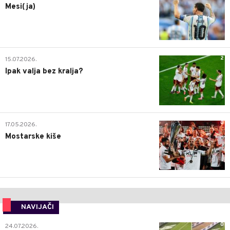
Mesi(ja)
2
15.07.2026.
Ipak valja bez kralja?
0
17.05.2026.
Mostarske kiše
NAVIJAČI
0
24.07.2026.