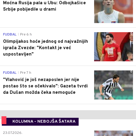
Moćna Rusija pala u Ubu: Odbojkašice
Srbije pobijedile u drami
0
FUDBAL
Pre 6 h
|
Olimpijakos hoće jednog od najvažnijih
igrača Zvezde: "Kontakt je već
uspostavljen"
0
FUDBAL
Pre 7 h
|
"Vlahović je još nezaposlen jer nije
postao što se očekivalo": Gazeta tvrdi
da Dušan možda čeka nemoguće
KOLUMNA - NEBOJŠA ŠATARA
0
23.07.2026.