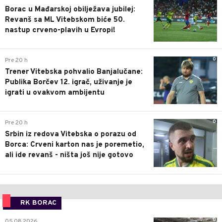
Borac u Mađarskoj obilježava jubilej:
Revanš sa ML Vitebskom biće 50.
nastup crveno-plavih u Evropi!
0
Pre 20 h
Trener Vitebska pohvalio Banjalučane:
Publika Borčev 12. igrač, uživanje je
igrati u ovakvom ambijentu
0
Pre 20 h
Srbin iz redova Vitebska o porazu od
Borca: Crveni karton nas je poremetio,
ali ide revanš - ništa još nije gotovo
RK BORAC
0
05.08.2026.