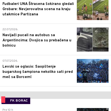
Fudbaleri UNA Štrasena šokirano gledali
Grobare: Nevjerovatna scena na kraju
utakmice Partizana
0
22.07.2026.
Navijači pucali na autobus sa
Argentincima: Dvojica su prebačena u
bolnicu
1
07.07.2026.
Levski se oglasio: Saopštenje
bugarskog šampiona nekoliko sati pred
meč sa Borcem!
FK BORAC
0
Pre 10 h