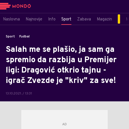
Naslovna
Najnovije
Info
Sport
Zabava
Magazin
M
Sport
Fudbal
Salah me se plašio, ja sam ga
spremio da razbija u Premijer
ligi: Dragović otkrio tajnu -
igrač Zvezde je "kriv" za sve!
13.10.2021. / 13:31