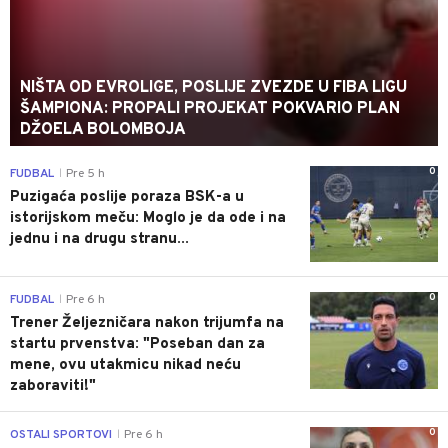
NIŠTA OD EVROLIGE, POSLIJE ZVEZDE U FIBA LIGU
ŠAMPIONA: PROPALI PROJEKAT POKVARIO PLAN
DŽOELA BOLOMBOJA
0
FUDBAL
Pre 5 h
|
Puzigaća poslije poraza BSK-a u
istorijskom meču: Moglo je da ode i na
jednu i na drugu stranu...
0
FUDBAL
Pre 6 h
|
Trener Željezničara nakon trijumfa na
startu prvenstva: "Poseban dan za
mene, ovu utakmicu nikad neću
zaboraviti!"
0
OSTALI SPORTOVI
Pre 6 h
|