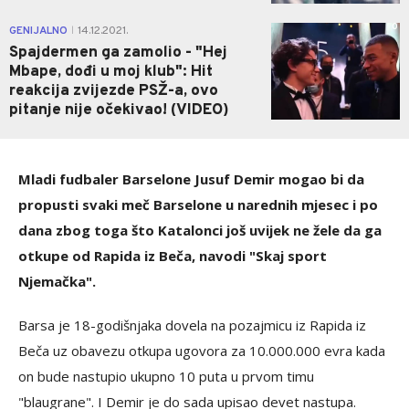
0
GENIJALNO
14.12.2021.
|
Spajdermen ga zamolio - "Hej
Mbape, dođi u moj klub": Hit
reakcija zvijezde PSŽ-a, ovo
pitanje nije očekivao! (VIDEO)
Mladi fudbaler Barselone Jusuf Demir mogao bi da
propusti svaki meč Barselone u narednih mjesec i po
dana zbog toga što Katalonci još uvijek ne žele da ga
otkupe od Rapida iz Beča, navodi "Skaj sport
Njemačka".
Barsa je 18-godišnjaka dovela na pozajmicu iz Rapida iz
Beča uz obavezu otkupa ugovora za 10.000.000 evra kada
on bude nastupio ukupno 10 puta u prvom timu
"blaugrane". I Demir je do sada upisao devet nastupa.