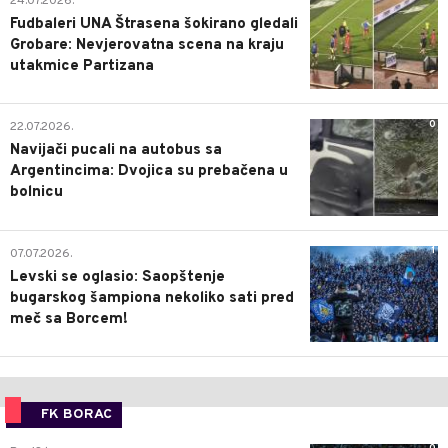
24.07.2026.
Fudbaleri UNA Štrasena šokirano gledali
Grobare: Nevjerovatna scena na kraju
utakmice Partizana
0
22.07.2026.
Navijači pucali na autobus sa
Argentincima: Dvojica su prebačena u
bolnicu
1
07.07.2026.
Levski se oglasio: Saopštenje
bugarskog šampiona nekoliko sati pred
meč sa Borcem!
FK BORAC