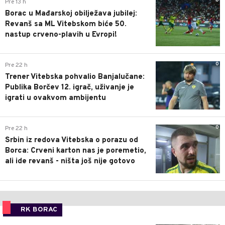
0
Pre 13 h
Borac u Mađarskoj obilježava jubilej:
Revanš sa ML Vitebskom biće 50.
nastup crveno-plavih u Evropi!
0
Pre 22 h
Trener Vitebska pohvalio Banjalučane:
Publika Borčev 12. igrač, uživanje je
igrati u ovakvom ambijentu
0
Pre 22 h
Srbin iz redova Vitebska o porazu od
Borca: Crveni karton nas je poremetio,
ali ide revanš - ništa još nije gotovo
RK BORAC