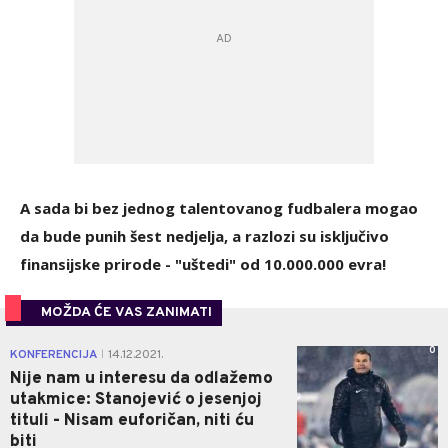
A sada bi bez jednog talentovanog fudbalera mogao
da bude punih šest nedjelja, a razlozi su isključivo
finansijske prirode - "uštedi" od 10.000.000 evra!
MOŽDA ĆE VAS ZANIMATI
0
KONFERENCIJA
14.12.2021.
|
Nije nam u interesu da odlažemo
utakmice: Stanojević o jesenjoj
tituli - Nisam euforičan, niti ću
biti