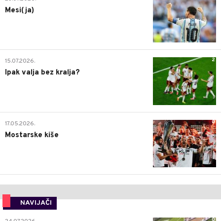
Mesi(ja)
2
15.07.2026.
Ipak valja bez kralja?
0
17.05.2026.
Mostarske kiše
NAVIJAČI
0