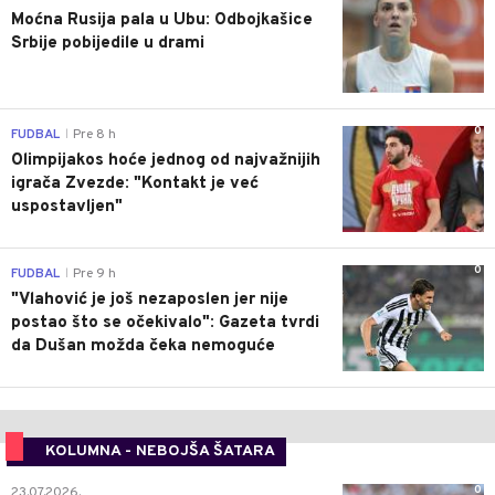
Moćna Rusija pala u Ubu: Odbojkašice
Srbije pobijedile u drami
0
FUDBAL
Pre 8 h
|
Olimpijakos hoće jednog od najvažnijih
igrača Zvezde: "Kontakt je već
uspostavljen"
0
FUDBAL
Pre 9 h
|
"Vlahović je još nezaposlen jer nije
postao što se očekivalo": Gazeta tvrdi
da Dušan možda čeka nemoguće
KOLUMNA - NEBOJŠA ŠATARA
0
23.07.2026.