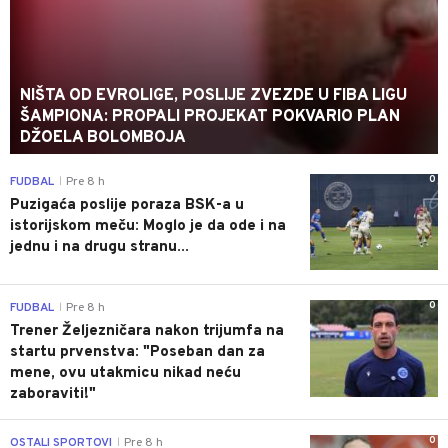
NIŠTA OD EVROLIGE, POSLIJE ZVEZDE U FIBA LIGU
ŠAMPIONA: PROPALI PROJEKAT POKVARIO PLAN
DŽOELA BOLOMBOJA
0
FUDBAL
Pre 8 h
|
Puzigaća poslije poraza BSK-a u
istorijskom meču: Moglo je da ode i na
jednu i na drugu stranu...
0
FUDBAL
Pre 8 h
|
Trener Željezničara nakon trijumfa na
startu prvenstva: "Poseban dan za
mene, ovu utakmicu nikad neću
zaboraviti!"
0
OSTALI SPORTOVI
Pre 8 h
|