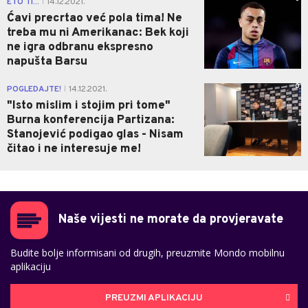
ETO TI...
14.12.2021.
|
Ćavi precrtao već pola tima! Ne
treba mu ni Amerikanac: Bek koji
ne igra odbranu ekspresno
napušta Barsu
0
POGLEDAJTE!
14.12.2021.
|
"Isto mislim i stojim pri tome"
Burna konferencija Partizana:
Stanojević podigao glas - Nisam
čitao i ne interesuje me!
Naše vijesti ne morate da provjeravate
Budite bolje informisani od drugih, preuzmite Mondo mobilnu
aplikaciju
PREUZMI APLIKACIJU