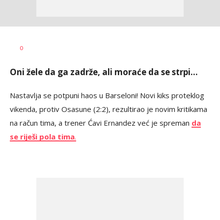
Haris
AUTOR
0
Krhalić
Oni žele da ga zadrže, ali moraće da se strpi...
Nastavlja se potpuni haos u Barseloni! Novi kiks proteklog
vikenda, protiv Osasune (2:2), rezultirao je novim kritikama
na račun tima, a trener Ćavi Ernandez već je spreman
da
se riješi pola tima
.