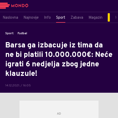
Naslovna
Najnovije
Info
Sport
Zabava
Magazin
M
Sport
Fudbal
Barsa ga izbacuje iz tima da
ne bi platili 10.000.000€: Neće
igrati 6 nedjelja zbog jedne
klauzule!
14.12.2021. / 16:05