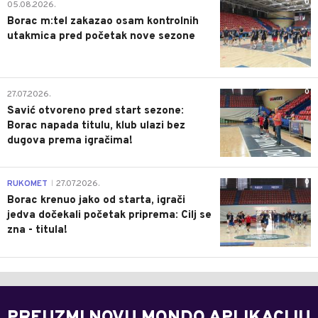
0
05.08.2026.
Borac m:tel zakazao osam kontrolnih
utakmica pred početak nove sezone
0
27.07.2026.
Savić otvoreno pred start sezone:
Borac napada titulu, klub ulazi bez
dugova prema igračima!
0
RUKOMET
27.07.2026.
|
Borac krenuo jako od starta, igrači
jedva dočekali početak priprema: Cilj se
zna - titula!
PREUZMI NOVU MONDO APLIKACIJU