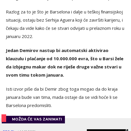
Razlog za to je što je Barselona i dalje u teškoj finansijskoj
situaciji, ostaju bez Serhija Aguera koji će završiti karijeru, i
čekaju da vide kako će se stvari odvijati u prelaznom roku u
januaru 2022.
Jedan Demirov nastup bi automatski aktivirao
klauzulu i plaćanje od 10.000.000 evra, što u Barsi žele
da izbjegnu makar dok ne riješe druge važne stvari u
svom timu tokom januara.
Isti izvor piše da bi Demir zbog toga mogao da do kraja
januara bude van tima, mada ostaje da se vidi hoće li se
Barselona predomisliti.
MOŽDA ĆE VAS ZANIMATI
0