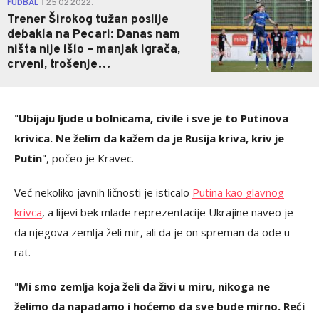
FUDBAL
25.02.2022.
|
Trener Širokog tužan poslije
debakla na Pecari: Danas nam
ništa nije išlo – manjak igrača,
crveni, trošenje…
"
Ubijaju ljude u bolnicama, civile i sve je to Putinova
krivica. Ne želim da kažem da je Rusija kriva, kriv je
Putin
", počeo je Kravec.
Već nekoliko javnih ličnosti je isticalo
Putina kao glavnog
krivca
, a lijevi bek mlade reprezentacije Ukrajine naveo je
da njegova zemlja želi mir, ali da je on spreman da ode u
rat.
"
Mi smo zemlja koja želi da živi u miru, nikoga ne
želimo da napadamo i hoćemo da sve bude mirno. Reći