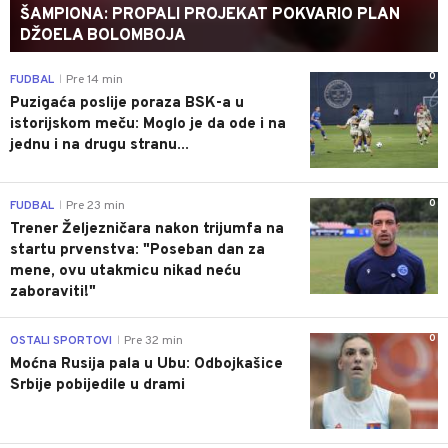
ŠAMPIONA: PROPALI PROJEKAT POKVARIO PLAN
DŽOELA BOLOMBOJA
0
FUDBAL
Pre 14 min
|
Puzigaća poslije poraza BSK-a u
istorijskom meču: Moglo je da ode i na
jednu i na drugu stranu...
0
FUDBAL
Pre 23 min
|
Trener Željezničara nakon trijumfa na
startu prvenstva: "Poseban dan za
mene, ovu utakmicu nikad neću
zaboraviti!"
0
OSTALI SPORTOVI
Pre 32 min
|
Moćna Rusija pala u Ubu: Odbojkašice
Srbije pobijedile u drami