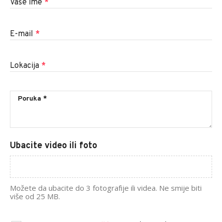
Vaše ime
*
E-mail
*
Lokacija
*
Ubacite video ili foto
Možete da ubacite do 3 fotografije ili videa. Ne smije biti
više od 25 MB.