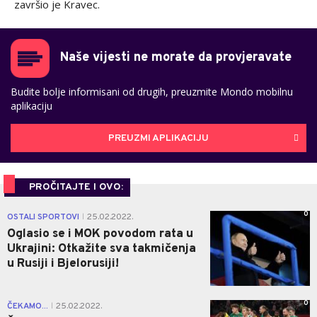
završio je Kravec.
Naše vijesti ne morate da provjeravate
Budite bolje informisani od drugih, preuzmite Mondo mobilnu
aplikaciju
PREUZMI APLIKACIJU
PROČITAJTE I OVO:
0
OSTALI SPORTOVI
25.02.2022.
|
Oglasio se i MOK povodom rata u
Ukrajini: Otkažite sva takmičenja
u Rusiji i Bjelorusiji!
0
ČEKAMO...
25.02.2022.
|