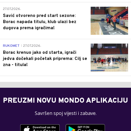
0
27.07.2026.
Savić otvoreno pred start sezone:
Borac napada titulu, klub ulazi bez
dugova prema igračima!
0
RUKOMET
27.07.2026.
|
Borac krenuo jako od starta, igrači
jedva dočekali početak priprema: Cilj se
zna - titula!
PREUZMI NOVU MONDO APLIKACIJU
Savršen spoj vijesti i zabave.