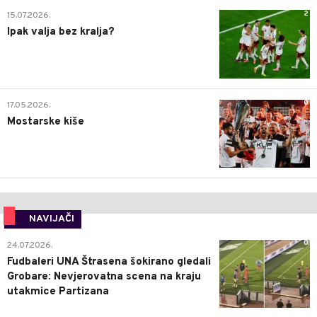
2
15.07.2026.
Ipak valja bez kralja?
0
17.05.2026.
Mostarske kiše
NAVIJAČI
0
24.07.2026.
Fudbaleri UNA Štrasena šokirano gledali
Grobare: Nevjerovatna scena na kraju
utakmice Partizana