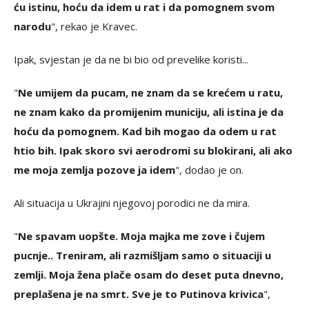
ću istinu, hoću da idem u rat i da pomognem svom
narodu
", rekao je Kravec.
Ipak, svjestan je da ne bi bio od prevelike koristi...
"
Ne umijem da pucam, ne znam da se krećem u ratu,
ne znam kako da promijenim municiju, ali istina je da
hoću da pomognem. Kad bih mogao da odem u rat
htio bih. Ipak skoro svi aerodromi su blokirani, ali ako
me moja zemlja pozove ja idem
", dodao je on.
Ali situacija u Ukrajini njegovoj porodici ne da mira.
"
Ne spavam uopšte. Moja majka me zove i čujem
pucnje.. Treniram, ali razmišljam samo o situaciji u
zemlji. Moja žena plače osam do deset puta dnevno,
preplašena je na smrt. Sve je to Putinova krivica
",