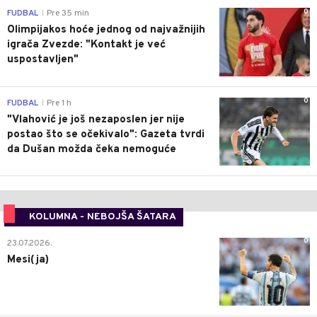
0
FUDBAL
Pre 35 min
|
Olimpijakos hoće jednog od najvažnijih
igrača Zvezde: "Kontakt je već
uspostavljen"
0
FUDBAL
Pre 1 h
|
"Vlahović je još nezaposlen jer nije
postao što se očekivalo": Gazeta tvrdi
da Dušan možda čeka nemoguće
KOLUMNA - NEBOJŠA ŠATARA
0
23.07.2026.
Mesi(ja)