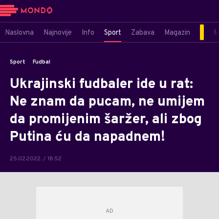
Naslovna
Najnovije
Info
Sport
Zabava
Magazin
M
Sport
Fudbal
Ukrajinski fudbaler ide u rat:
Ne znam da pucam, ne umijem
da promijenim šaržer, ali zbog
Putina ću da napadnem!
25.02.2022. / 18:52