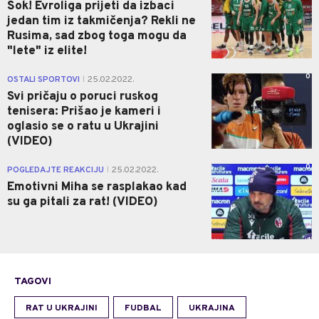
Šok! Evroliga prijeti da izbaci
jedan tim iz takmičenja? Rekli ne
Rusima, sad zbog toga mogu da
"lete" iz elite!
0
OSTALI SPORTOVI
25.02.2022.
|
Svi pričaju o poruci ruskog
tenisera: Prišao je kameri i
oglasio se o ratu u Ukrajini
(VIDEO)
0
POGLEDAJTE REAKCIJU
25.02.2022.
|
Emotivni Miha se rasplakao kad
su ga pitali za rat! (VIDEO)
TAGOVI
RAT U UKRAJINI
FUDBAL
UKRAJINA