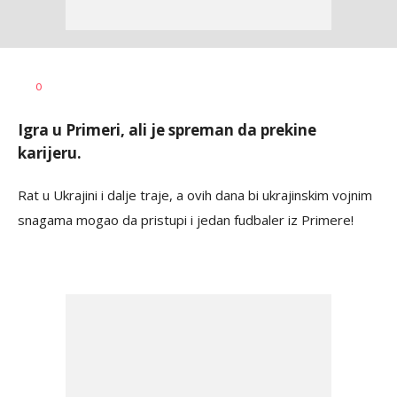
Dragan
AUTOR
0
Šutvić
Igra u Primeri, ali je spreman da prekine
karijeru.
Rat u Ukrajini i dalje traje, a ovih dana bi ukrajinskim vojnim
snagama mogao da pristupi i jedan fudbaler iz Primere!