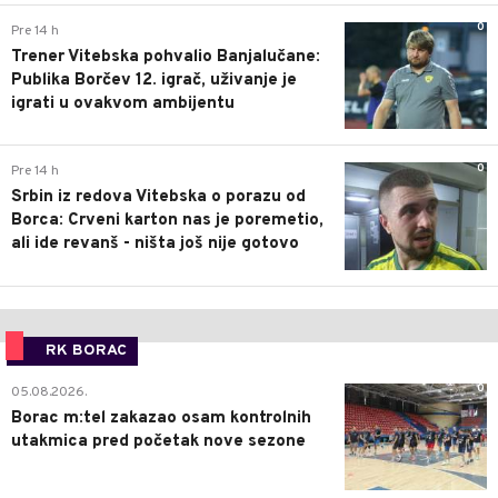
0
Pre 14 h
Trener Vitebska pohvalio Banjalučane:
Publika Borčev 12. igrač, uživanje je
igrati u ovakvom ambijentu
0
Pre 14 h
Srbin iz redova Vitebska o porazu od
Borca: Crveni karton nas je poremetio,
ali ide revanš - ništa još nije gotovo
RK BORAC
0
05.08.2026.
Borac m:tel zakazao osam kontrolnih
utakmica pred početak nove sezone