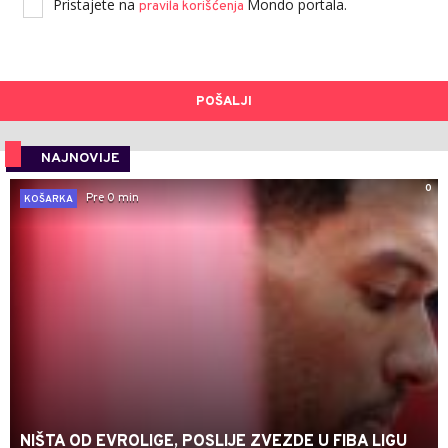
Pristajete na
Mondo portala.
pravila korišćenja
POŠALJI
NAJNOVIJE
0
Pre 0 min
KOŠARKA
NIŠTA OD EVROLIGE, POSLIJE ZVEZDE U FIBA LIGU