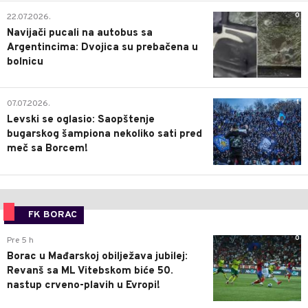
0
22.07.2026.
Navijači pucali na autobus sa
Argentincima: Dvojica su prebačena u
bolnicu
1
07.07.2026.
Levski se oglasio: Saopštenje
bugarskog šampiona nekoliko sati pred
meč sa Borcem!
FK BORAC
0
Pre 5 h
Borac u Mađarskoj obilježava jubilej:
Revanš sa ML Vitebskom biće 50.
nastup crveno-plavih u Evropi!