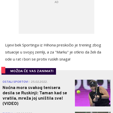
Lijevi bek Sportinga iz Hihona preskočio je trening zbog
situacije u svojoj zemlji, a za "Marku" je otkrio da želi da
ode u rat i bori se protiv ruskih snaga!
MOŽDA ĆE VAS ZANIMATI
0
OSTALI SPORTOVI
25.02.2022.
|
Noćna mora svakog tenisera
desila se Ruskinji: Taman kad se
vratila, mreža joj uništila sve!
(VIDEO)
0