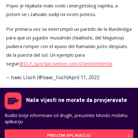
Popio je Nijakate malo vode i energetskog napitka, a
potom se i zahvalio sudiji na ovom potezu.
Por primera vez se interrumpió un partido de la Bundesliga
para que un jugador musulmán (Niakhate, del Maguncia)
pudiera romper con el ayuno del Ramadan justo después
de la puesta del sol. Un ejemplo para
seguir
@DLF_Sport
pic.twitter.com/DGmXWhNm5e
April 11, 2022
— Isaac Lluch (@isaac_lluch)
Naše vijesti ne morate da provjeravate
Budite bolje informisani od drugih, preuzmite Mondo mobilnu
aplikaciju
PREUZMI APLIKACIJU