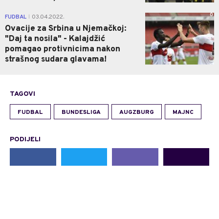
0
FUDBAL
03.04.2022.
|
Ovacije za Srbina u Njemačkoj:
"Daj ta nosila" - Kalajdžić
pomagao protivnicima nakon
strašnog sudara glavama!
TAGOVI
FUDBAL
BUNDESLIGA
AUGZBURG
MAJNC
PODIJELI