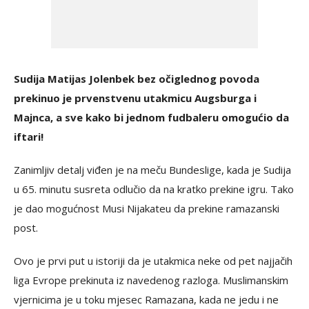
Sudija Matijas Jolenbek bez očiglednog povoda
prekinuo je prvenstvenu utakmicu Augsburga i
Majnca, a sve kako bi jednom fudbaleru omogućio da
iftari!
Zanimljiv detalj viđen je na meču Bundeslige, kada je Sudija
u 65. minutu susreta odlučio da na kratko prekine igru. Tako
je dao mogućnost Musi Nijakateu da prekine ramazanski
post.
Ovo je prvi put u istoriji da je utakmica neke od pet najjačih
liga Evrope prekinuta iz navedenog razloga. Muslimanskim
vjernicima je u toku mjesec Ramazana, kada ne jedu i ne