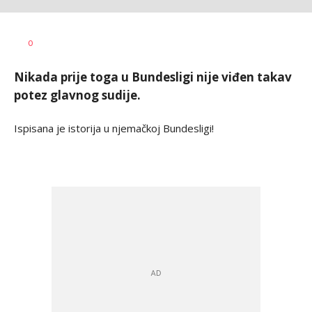
Haris
AUTOR
0
Krhalić
Nikada prije toga u Bundesligi nije viđen takav
potez glavnog sudije.
Ispisana je istorija u njemačkoj Bundesligi!