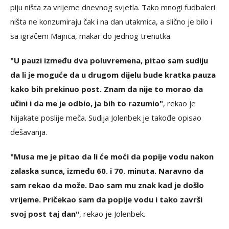
piju ništa za vrijeme dnevnog svjetla. Tako mnogi fudbaleri
ništa ne konzumiraju čak i na dan utakmica, a slično je bilo i
sa igračem Majnca, makar do jednog trenutka.
"U pauzi između dva poluvremena, pitao sam sudiju
da li je moguće da u drugom dijelu bude kratka pauza
kako bih prekinuo post. Znam da nije to morao da
učini i da me je odbio, ja bih to razumio"
, rekao je
Nijakate poslije meča. Sudija Jolenbek je takođe opisao
dešavanja.
"Musa me je pitao da li će moći da popije vodu nakon
zalaska sunca, između 60. i 70. minuta. Naravno da
sam rekao da može. Dao sam mu znak kad je došlo
vrijeme. Pričekao sam da popije vodu i tako završi
svoj post taj dan"
, rekao je Jolenbek.