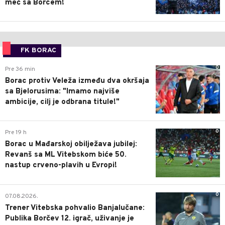
meč sa Borcem!
FK BORAC
0
Pre 36 min
Borac protiv Veleža između dva okršaja
sa Bjelorusima: "Imamo najviše
ambicije, cilj je odbrana titule!"
0
Pre 19 h
Borac u Mađarskoj obilježava jubilej:
Revanš sa ML Vitebskom biće 50.
nastup crveno-plavih u Evropi!
0
07.08.2026.
Trener Vitebska pohvalio Banjalučane:
Publika Borčev 12. igrač, uživanje je