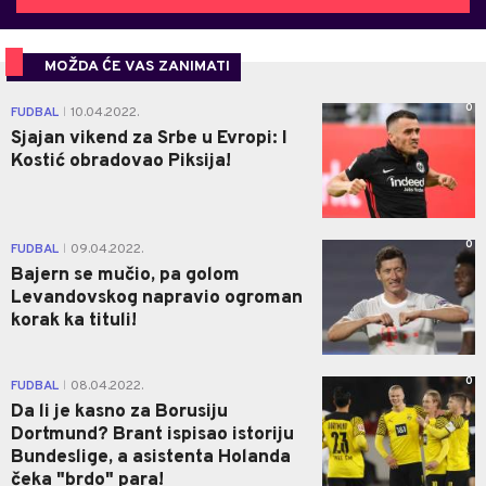
MOŽDA ĆE VAS ZANIMATI
0
FUDBAL
10.04.2022.
|
Sjajan vikend za Srbe u Evropi: I
Kostić obradovao Piksija!
0
FUDBAL
09.04.2022.
|
Bajern se mučio, pa golom
Levandovskog napravio ogroman
korak ka tituli!
0
FUDBAL
08.04.2022.
|
Da li je kasno za Borusiju
Dortmund? Brant ispisao istoriju
Bundeslige, a asistenta Holanda
čeka "brdo" para!