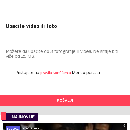
Ubacite video ili foto
Možete da ubacite do 3 fotografije ili videa. Ne smije biti
više od 25 MB.
Pristajete na
Mondo portala.
pravila korišćenja
POŠALJI
NAJNOVIJE
0
Pre 10 min
FUDBAL