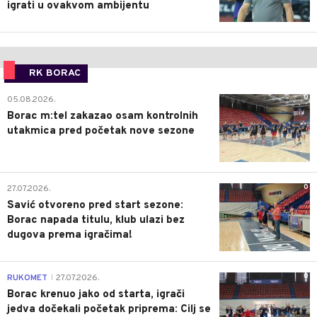
igrati u ovakvom ambijentu
RK BORAC
0
05.08.2026.
Borac m:tel zakazao osam kontrolnih
utakmica pred početak nove sezone
0
27.07.2026.
Savić otvoreno pred start sezone:
Borac napada titulu, klub ulazi bez
dugova prema igračima!
0
RUKOMET
27.07.2026.
|
Borac krenuo jako od starta, igrači
jedva dočekali početak priprema: Cilj se