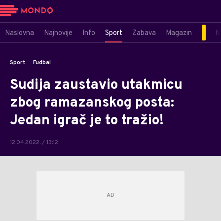
Naslovna
Najnovije
Info
Sport
Zabava
Magazin
M
Sport
Fudbal
Sudija zaustavio utakmicu
zbog ramazanskog posta:
Jedan igrač je to tražio!
12.04.2022. / 13:12