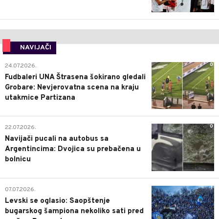
NAVIJAČI
0
24.07.2026.
Fudbaleri UNA Štrasena šokirano gledali
Grobare: Nevjerovatna scena na kraju
utakmice Partizana
0
22.07.2026.
Navijači pucali na autobus sa
Argentincima: Dvojica su prebačena u
bolnicu
1
07.07.2026.
Levski se oglasio: Saopštenje
bugarskog šampiona nekoliko sati pred