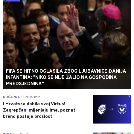
FIFA SE HITNO OGLASILA ZBOG LJUBAVNICE ĐANIJA
INFANTINA: "NIKO SE NIJE ŽALIO NA GOSPODINA
PREDSJEDNIKA"
0
KOŠARKA
Pre 16 min
|
I Hrvatska dobila svoj Virtus!
Zagrepčani mijenjaju ime, poznati
brend postaje prošlost