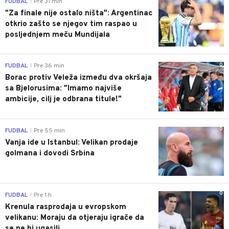
0
FUDBAL
Pre 31 min
|
"Za finale nije ostalo ništa": Argentinac
otkrio zašto se njegov tim raspao u
posljednjem meču Mundijala
0
FUDBAL
Pre 36 min
|
Borac protiv Veleža između dva okršaja
sa Bjelorusima: "Imamo najviše
ambicije, cilj je odbrana titule!"
0
FUDBAL
Pre 55 min
|
Vanja ide u Istanbul: Velikan prodaje
golmana i dovodi Srbina
0
FUDBAL
Pre 1 h
|
Krenula rasprodaja u evropskom
velikanu: Moraju da otjeraju igrače da
se ne bi ugasili