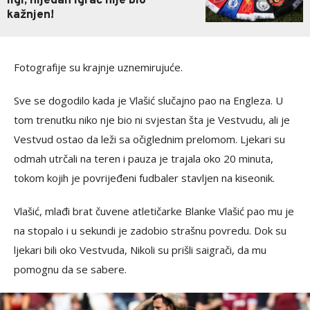
ligi, nijedan igrač nije bio
kažnjen!
Fotografije su krajnje uznemirujuće.
Sve se dogodilo kada je Vlašić slučajno pao na Engleza. U
tom trenutku niko nje bio ni svjestan šta je Vestvudu, ali je
Vestvud ostao da leži sa očiglednim prelomom. Ljekari su
odmah utrčali na teren i pauza je trajala oko 20 minuta,
tokom kojih je povrijeđeni fudbaler stavljen na kiseonik.
Vlašić, mlađi brat čuvene atletičarke Blanke Vlašić pao mu je
na stopalo i u sekundi je zadobio strašnu povredu. Dok su
ljekari bili oko Vestvuda, Nikoli su prišli saigrači, da mu
pomognu da se sabere.