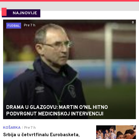
NAJNOVIJE
0
Pre 7 h
FUDBAL
DRAMA U GLAZGOVU: MARTIN O'NIL HITNO
PODVRGNUT MEDICINSKOJ INTERVENCIJI
0
KOŠARKA
Pre 7 h
|
Srbija u četvrtfinalu Eurobasketa,