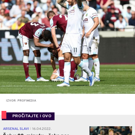
IZVOR: PROFIMEDIA
PROČITAJTE I OVO
0
ARSENAL SLAVI
16.04.2022.
|