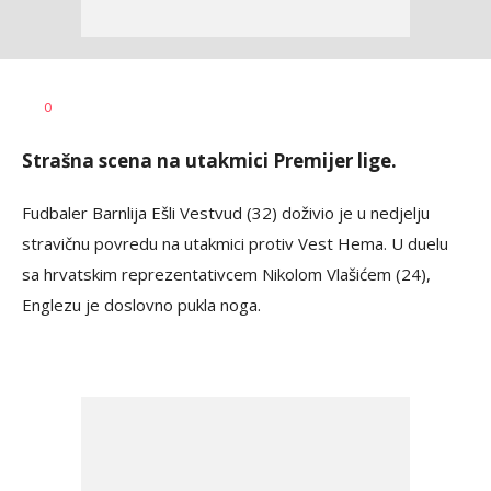
Bojan
AUTOR
0
Jakovljević
Strašna scena na utakmici Premijer lige.
Fudbaler Barnlija Ešli Vestvud (32) doživio je u nedjelju
stravičnu povredu na utakmici protiv Vest Hema. U duelu
sa hrvatskim reprezentativcem Nikolom Vlašićem (24),
Englezu je doslovno pukla noga.