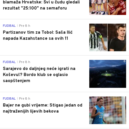
blamaža Hrvatske: Svi u čudu gledali
rezultat "25:100" na semaforu
0
FUDBAL
Pre 8 h
|
Partizanov tim za Tobol: Saša Ilić
napada Kazahstance sa ovih 11
0
FUDBAL
Pre 8 h
|
Sarajevo do daljnjeg neće igrati na
Koševu!? Bordo klub se oglasio
saopštenjem
0
FUDBAL
Pre 8 h
|
Bajer ne gubi vrijeme: Stigao jedan od
najtraženijih lijevih bekova