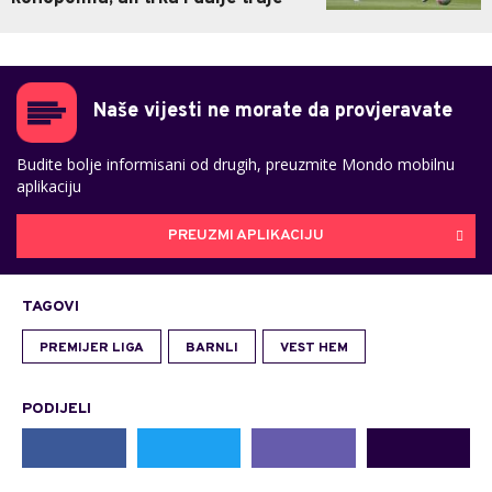
Naše vijesti ne morate da provjeravate
Budite bolje informisani od drugih, preuzmite Mondo mobilnu
aplikaciju
PREUZMI APLIKACIJU
TAGOVI
PREMIJER LIGA
BARNLI
VEST HEM
PODIJELI