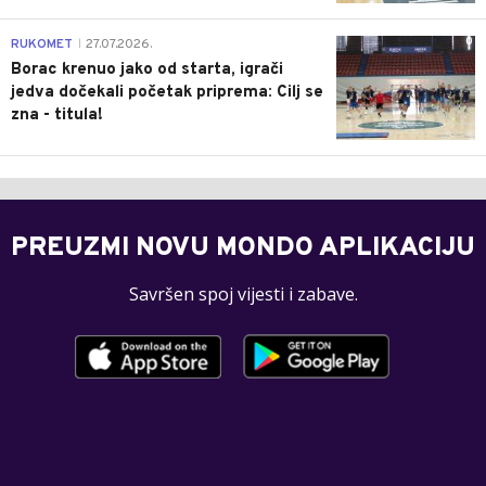
0
RUKOMET
27.07.2026.
|
Borac krenuo jako od starta, igrači
jedva dočekali početak priprema: Cilj se
zna - titula!
PREUZMI NOVU MONDO APLIKACIJU
Savršen spoj vijesti i zabave.