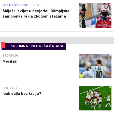
0
OSTALI SPORTOVI
Pre 8 h
|
Skijaški svijet u nevjerici: Olimpijska
šampionka rekla zbogom stazama
KOLUMNA - NEBOJŠA ŠATARA
0
23.07.2026.
Mesi(ja)
2
15.07.2026.
Ipak valja bez kralja?