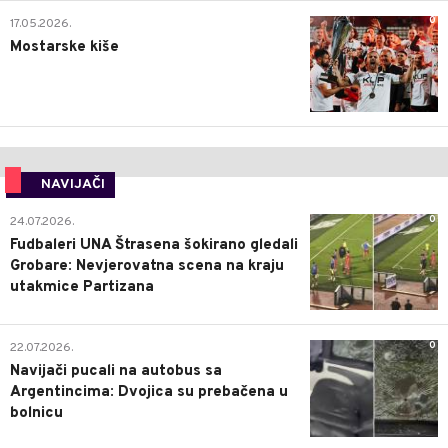
0
17.05.2026.
Mostarske kiše
NAVIJAČI
0
24.07.2026.
Fudbaleri UNA Štrasena šokirano gledali
Grobare: Nevjerovatna scena na kraju
utakmice Partizana
0
22.07.2026.
Navijači pucali na autobus sa
Argentincima: Dvojica su prebačena u
bolnicu