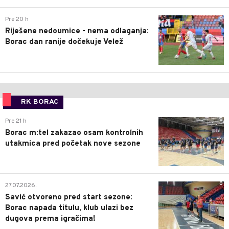
0
Pre 20 h
Riješene nedoumice - nema odlaganja:
Borac dan ranije dočekuje Velež
RK BORAC
0
Pre 21 h
Borac m:tel zakazao osam kontrolnih
utakmica pred početak nove sezone
0
27.07.2026.
Savić otvoreno pred start sezone:
Borac napada titulu, klub ulazi bez
dugova prema igračima!