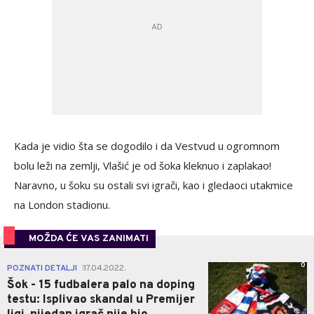
Kada je vidio šta se dogodilo i da Vestvud u ogromnom
bolu leži na zemlji, Vlašić je od šoka kleknuo i zaplakao!
Naravno, u šoku su ostali svi igrači, kao i gledaoci utakmice
na London stadionu.
MOŽDA ĆE VAS ZANIMATI
0
POZNATI DETALJI
17.04.2022.
|
Šok - 15 fudbalera palo na doping
testu: Isplivao skandal u Premijer