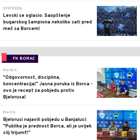
1
07.07.2026.
Levski se oglasio: Saopštenje
bugarskog šampiona nekoliko sati pred
meč sa Borcem!
FK BORAC
0
Pre 10 h
"Odgovornost, disciplina,
koncentracija!" Jasna poruka iz Borca -
ovo je recept za pobjedu protiv
Bjelorusa!
0
Pre 11 h
Bjelorusi najavili pobjedu u Banjaluci:
"Publika je prednost Borca, ali je uvijek
cilj trijumf!"