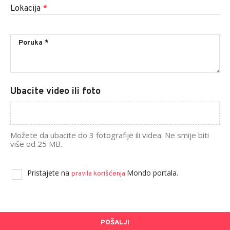
Lokacija
*
Ubacite video ili foto
Možete da ubacite do 3 fotografije ili videa. Ne smije biti
više od 25 MB.
Pristajete na
Mondo portala.
pravila korišćenja
POŠALJI