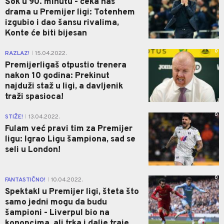
Šok u 90. minutu - čeka nas
drama u Premijer ligi: Totenhem
izgubio i dao šansu rivalima,
Konte će biti bijesan
0
RAZLAZ!
15.04.2022.
|
Premijerligaš otpustio trenera
nakon 10 godina: Prekinut
najduži staž u ligi, a davljenik
traži spasioca!
0
STIŽE!
13.04.2022.
|
Fulam već pravi tim za Premijer
ligu: Igrao Ligu šampiona, sad se
seli u London!
0
FANTASTIČNO!
10.04.2022.
|
Spektakl u Premijer ligi, šteta što
samo jedni mogu da budu
šampioni - Liverpul bio na
konopcima, ali trka i dalje traje