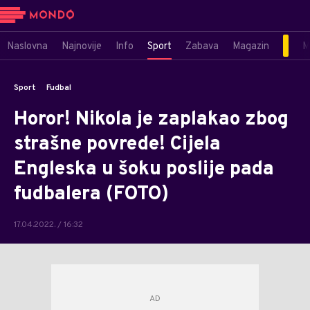
Naslovna
Najnovije
Info
Sport
Zabava
Magazin
M
Sport
Fudbal
Horor! Nikola je zaplakao zbog
strašne povrede! Cijela
Engleska u šoku poslije pada
fudbalera (FOTO)
17.04.2022. / 16:32