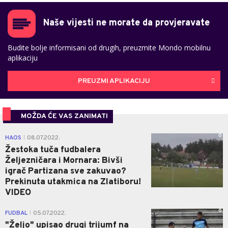
Naše vijesti ne morate da provjeravate
Budite bolje informisani od drugih, preuzmite Mondo mobilnu
aplikaciju
PREUZMI APLIKACIJU
MOŽDA ĆE VAS ZANIMATI
0
HAOS
08.07.2022.
|
Žestoka tuča fudbalera
Željezničara i Mornara: Bivši
igrač Partizana sve zakuvao?
Prekinuta utakmica na Zlatiboru!
VIDEO
0
FUDBAL
05.07.2022.
|
"Željo" upisao drugi trijumf na