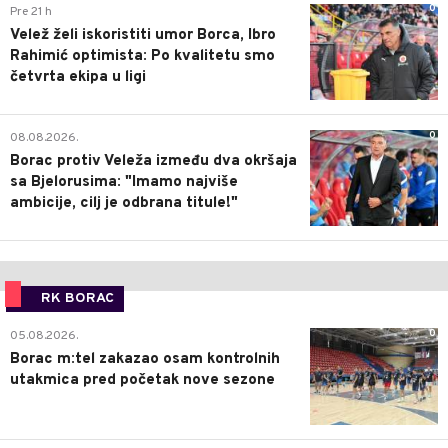
0
Pre 21 h
Velež želi iskoristiti umor Borca, Ibro
Rahimić optimista: Po kvalitetu smo
četvrta ekipa u ligi
0
08.08.2026.
Borac protiv Veleža između dva okršaja
sa Bjelorusima: "Imamo najviše
ambicije, cilj je odbrana titule!"
RK BORAC
0
05.08.2026.
Borac m:tel zakazao osam kontrolnih
utakmica pred početak nove sezone