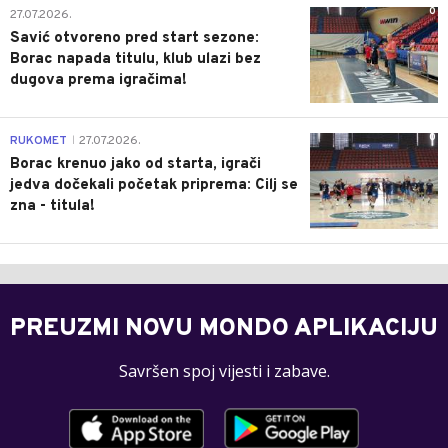
0
27.07.2026.
Savić otvoreno pred start sezone:
Borac napada titulu, klub ulazi bez
dugova prema igračima!
0
RUKOMET
27.07.2026.
|
Borac krenuo jako od starta, igrači
jedva dočekali početak priprema: Cilj se
zna - titula!
PREUZMI NOVU MONDO APLIKACIJU
Savršen spoj vijesti i zabave.