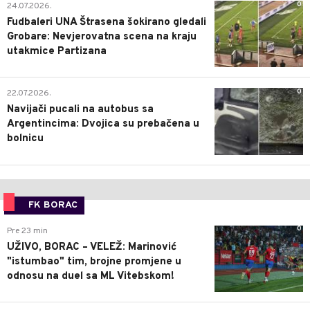
0
24.07.2026.
Fudbaleri UNA Štrasena šokirano gledali
Grobare: Nevjerovatna scena na kraju
utakmice Partizana
0
22.07.2026.
Navijači pucali na autobus sa
Argentincima: Dvojica su prebačena u
bolnicu
FK BORAC
0
Pre 23 min
UŽIVO, BORAC – VELEŽ: Marinović
"istumbao" tim, brojne promjene u
odnosu na duel sa ML Vitebskom!