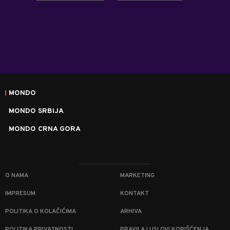
MONDO
MONDO SRBIJA
MONDO CRNA GORA
O NAMA
MARKETING
IMPRESUM
KONTAKT
POLITIKA O KOLAČIĆIMA
ARHIVA
POLITIKA PRIVATNOSTI
PRAVILA I USLOVI KORIŠĆENJA