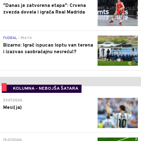
"Danas je zatvorena etapa": Crvena
zvezda dovela i igrača Real Madrida
0
FUDBAL
Pre 1 h
|
Bizarno: Igrač ispucao loptu van terena
i izazvao saobraćajnu nesreću!?
KOLUMNA - NEBOJŠA ŠATARA
0
23.07.2026.
Mesi(ja)
2
15.07.2026.