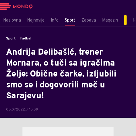
Naslovna
Najnovije
Info
Sport
Zabava
Magazin
M
Sport
Fudbal
Andrija Delibašić, trener
Mornara, o tuči sa igračima
Želje: Obične čarke, izljubili
smo se i dogovorili meč u
Sarajevu!
08.07.2022. / 15:09