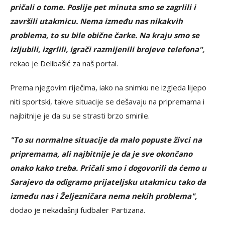
pričali o tome. Poslije pet minuta smo se zagrlili i
završili utakmicu. Nema između nas nikakvih
problema, to su bile obične čarke. Na kraju smo se
izljubili, izgrlili, igrači razmijenili brojeve telefona",
rekao je Delibašić za naš portal.
Prema njegovim riječima, iako na snimku ne izgleda lijepo
niti sportski, takve situacije se dešavaju na pripremama i
najbitnije je da su se strasti brzo smirile.
"To su normalne situacije da malo popuste živci na
pripremama, ali najbitnije je da je sve okončano
onako kako treba. Pričali smo i dogovorili da ćemo u
Sarajevo da odigramo prijateljsku utakmicu tako da
između nas i Željezničara nema nekih problema",
dodao je nekadašnji fudbaler Partizana.