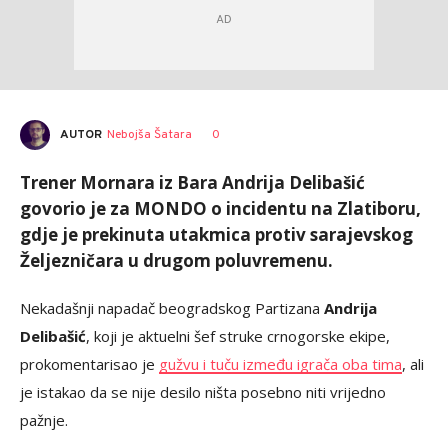
AUTOR
Nebojša Šatara
0
Trener Mornara iz Bara Andrija Delibašić
govorio je za MONDO o incidentu na Zlatiboru,
gdje je prekinuta utakmica protiv sarajevskog
Željezničara u drugom poluvremenu.
Nekadašnji napadač beogradskog Partizana
Andrija
Delibašić
, koji je aktuelni šef struke crnogorske ekipe,
prokomentarisao je
gužvu i tuču između igrača oba tima
, ali
je istakao da se nije desilo ništa posebno niti vrijedno
pažnje.