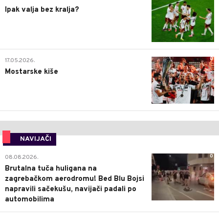
Ipak valja bez kralja?
0
17.05.2026.
Mostarske kiše
NAVIJAČI
0
08.08.2026.
Brutalna tuča huligana na
zagrebačkom aerodromu! Bed Blu Bojsi
napravili sačekušu, navijači padali po
automobilima