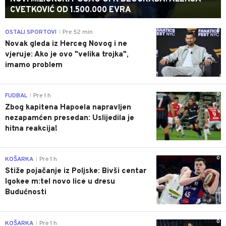
CVETKOVIĆ OD 1.500.000 EVRA
0
OSTALI SPORTOVI
Pre 52 min
|
Novak gleda iz Herceg Novog i ne
vjeruje: Ako je ovo "velika trojka",
imamo problem
0
FUDBAL
Pre 1 h
|
Zbog kapitena Hapoela napravljen
nezapamćen presedan: Uslijedila je
hitna reakcija!
0
KOŠARKA
Pre 1 h
|
Stiže pojačanje iz Poljske: Bivši centar
Igokee m:tel novo lice u dresu
Budućnosti
0
KOŠARKA
Pre 1 h
|