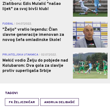
Zlatiboru: Edis Mulalić "našao
lijek" za svoj bivši klub!
0
FUDBAL
04.07.2022.
|
"Željo" vratio legendu: Član
slavne generacije imenovan za
novog šefa omladinske škole!
0
PRIJATELJSKA UTAKMICA
02.07.2022.
|
Mekić vodio Želju do pobjede nad
Kolubarom: Dva gola za slavlje
protiv superligaša Srbije
TAGOVI
FK ŽELJEZNIČAR
ANDRIJA DELIBAŠIĆ