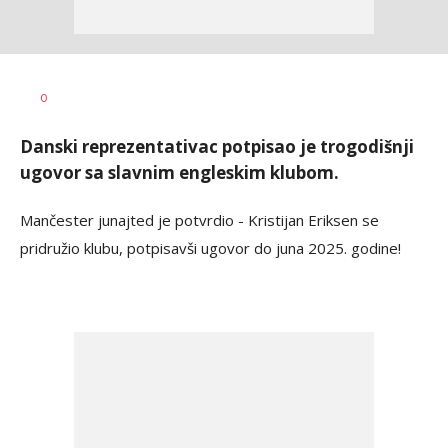
Dragan
AUTOR
0
Šutvić
Danski reprezentativac potpisao je trogodišnji
ugovor sa slavnim engleskim klubom.
Mančester junajted je potvrdio - Kristijan Eriksen se
pridružio klubu, potpisavši ugovor do juna 2025. godine!