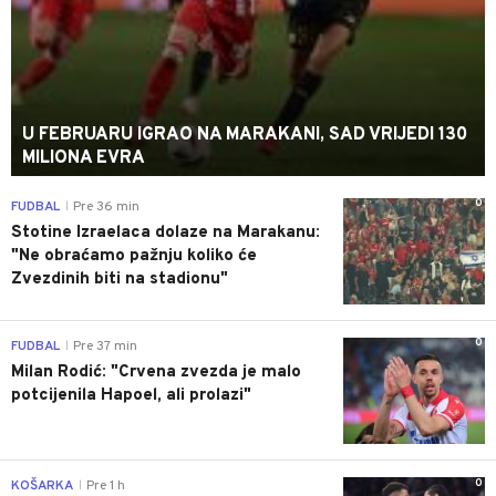
U FEBRUARU IGRAO NA MARAKANI, SAD VRIJEDI 130
MILIONA EVRA
0
FUDBAL
Pre 36 min
|
Stotine Izraelaca dolaze na Marakanu:
"Ne obraćamo pažnju koliko će
Zvezdinih biti na stadionu"
0
FUDBAL
Pre 37 min
|
Milan Rodić: "Crvena zvezda je malo
potcijenila Hapoel, ali prolazi"
0
KOŠARKA
Pre 1 h
|