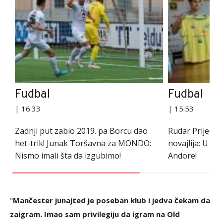
Fudbal
Fudbal
| 16:33
| 15:53
Zadnji put zabio 2019. pa Borcu dao
Rudar Prijedor
het-trik! Junak Toršavna za MONDO:
novajlija: U kl
Nismo imali šta da izgubimo!
Andore!
"
Mančester junajted je poseban klub i jedva čekam da
zaigram. Imao sam privilegiju da igram na Old