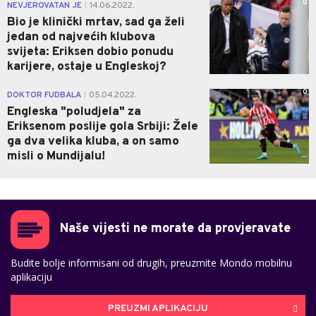
0
NEVJEROVATAN JE
14.06.2022.
|
Bio je klinički mrtav, sad ga želi
jedan od najvećih klubova
svijeta: Eriksen dobio ponudu
karijere, ostaje u Engleskoj?
0
DOKTOR FUDBALA
05.04.2022.
|
Engleska "poludjela" za
Eriksenom poslije gola Srbiji: Žele
ga dva velika kluba, a on samo
misli o Mundijalu!
Naše vijesti ne morate da provjeravate
Budite bolje informisani od drugih, preuzmite Mondo mobilnu
aplikaciju
PREUZMI APLIKACIJU