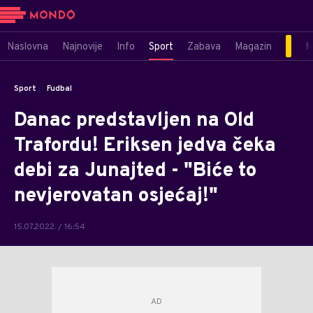
Naslovna
Najnovije
Info
Sport
Zabava
Magazin
M
Sport
Fudbal
Danac predstavljen na Old
Trafordu! Eriksen jedva čeka
debi za Junajted - "Biće to
nevjerovatan osjećaj!"
15.07.2022. / 16:54