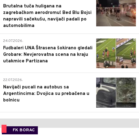
Brutalna tuča huligana na
zagrebačkom aerodromu! Bed Blu Bojsi
napravili sačekušu, navijači padali po
automobilima
0
24.07.2026.
Fudbaleri UNA Štrasena šokirano gledali
Grobare: Nevjerovatna scena na kraju
utakmice Partizana
0
22.07.2026.
Navijači pucali na autobus sa
Argentincima: Dvojica su prebačena u
bolnicu
FK BORAC