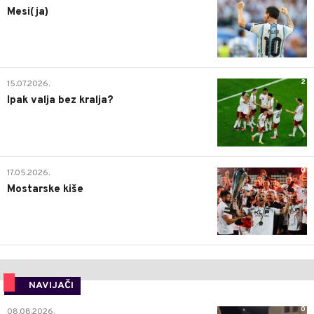
Mesi(ja)
2
15.07.2026.
Ipak valja bez kralja?
0
17.05.2026.
Mostarske kiše
NAVIJAČI
0
08.08.2026.