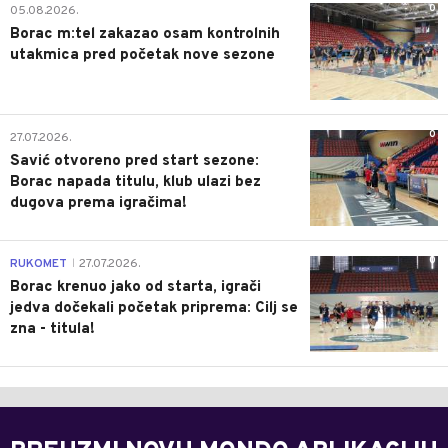
0
05.08.2026.
Borac m:tel zakazao osam kontrolnih
utakmica pred početak nove sezone
0
27.07.2026.
Savić otvoreno pred start sezone:
Borac napada titulu, klub ulazi bez
dugova prema igračima!
0
RUKOMET
27.07.2026.
|
Borac krenuo jako od starta, igrači
jedva dočekali početak priprema: Cilj se
zna - titula!