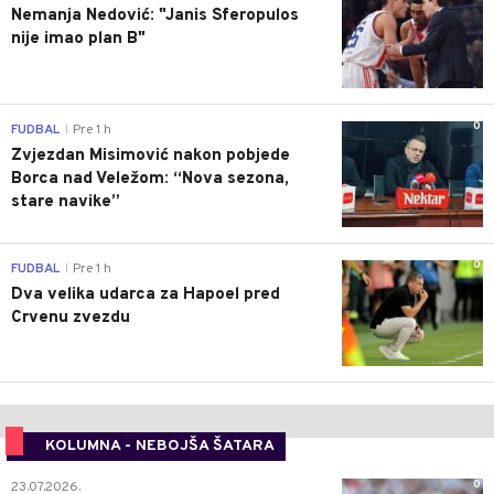
Nemanja Nedović: "Janis Sferopulos
nije imao plan B"
0
FUDBAL
Pre 1 h
|
Zvjezdan Misimović nakon pobjede
Borca nad Veležom: “Nova sezona,
stare navike”
0
FUDBAL
Pre 1 h
|
Dva velika udarca za Hapoel pred
Crvenu zvezdu
KOLUMNA - NEBOJŠA ŠATARA
0
23.07.2026.