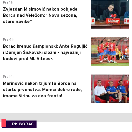
0
Pre 1 h
Zvjezdan Misimović nakon pobjede
Borca nad Veležom: “Nova sezona,
stare navike”
0
Pre 4 h
Borac krenuo šampionski: Ante Roguljić
i Damjan Šiškovski složni - najvažniji
bodovi pred ML Vitebsk
1
Pre 14 h
Marinović nakon trijumfa Borca na
startu prvenstva: Momci dobro rade,
imamo širinu za dva fronta!
RK BORAC