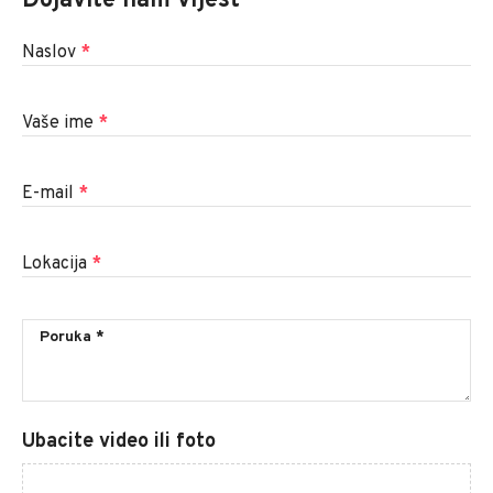
Dojavite nam vijest
Naslov
*
Vaše ime
*
E-mail
*
Lokacija
*
Ubacite video ili foto