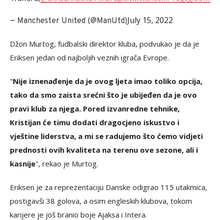
July 15, 2022
— Manchester United (@ManUtd)
Džon Murtog, fudbalski direktor kluba, podvukao je da je
Eriksen jedan od najboljih veznih igrača Evrope.
"
Nije iznenađenje da je ovog ljeta imao toliko opcija,
tako da smo zaista srećni što je ubijeđen da je ovo
pravi klub za njega. Pored izvanredne tehnike,
Kristijan će timu dodati dragocjeno iskustvo i
vještine liderstva, a mi se radujemo što ćemo vidjeti
prednosti ovih kvaliteta na terenu ove sezone, ali i
kasnije
", rekao je Murtog.
Eriksen je za reprezentaciju Danske odigrao 115 utakmica,
postigavši 38 golova, a osim engleskih klubova, tokom
karijere je još branio boje Ajaksa i Intera.