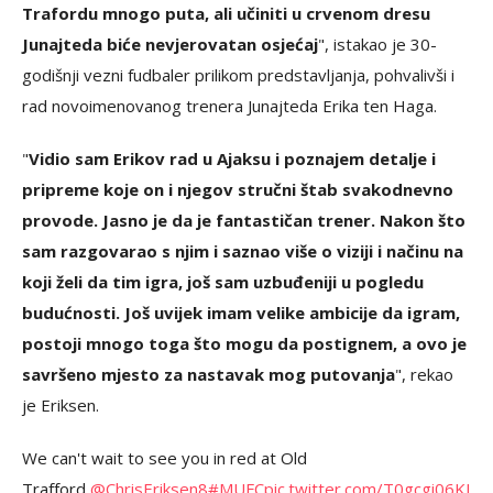
Trafordu mnogo puta, ali učiniti u crvenom dresu
Junajteda biće nevjerovatan osjećaj
", istakao je 30-
godišnji vezni fudbaler prilikom predstavljanja, pohvalivši i
rad novoimenovanog trenera Junajteda Erika ten Haga.
"
Vidio sam Erikov rad u Ajaksu i poznajem detalje i
pripreme koje on i njegov stručni štab svakodnevno
provode. Jasno je da je fantastičan trener. Nakon što
sam razgovarao s njim i saznao više o viziji i načinu na
koji želi da tim igra, još sam uzbuđeniji u pogledu
budućnosti. Još uvijek imam velike ambicije da igram,
postoji mnogo toga što mogu da postignem, a ovo je
savršeno mjesto za nastavak mog putovanja
", rekao
je Eriksen.
We can't wait to see you in red at Old
Trafford,
@ChrisEriksen8
#MUFC
pic.twitter.com/T0gcgi06KI