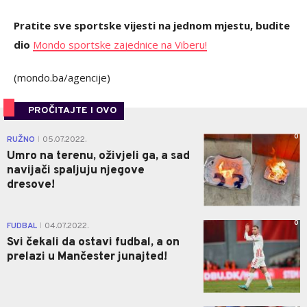
Pratite sve sportske vijesti na jednom mjestu, budite
dio
Mondo sportske zajednice na Viberu!
(mondo.ba/agencije)
PROČITAJTE I OVO
0
RUŽNO
05.07.2022.
|
Umro na terenu, oživjeli ga, a sad
navijači spaljuju njegove
dresove!
0
FUDBAL
04.07.2022.
|
Svi čekali da ostavi fudbal, a on
prelazi u Mančester junajted!