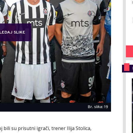
LEDAJ SLIKE
Br. slika: 19
li su prisutni igrači, trener Ilija Stolica,