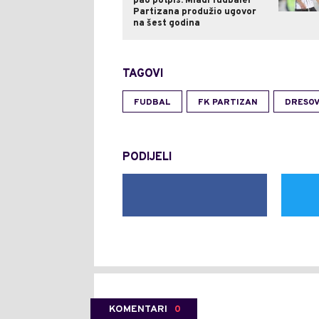
pao potpis: Mladi fudbaler
Partizana produžio ugovor
na šest godina
TAGOVI
FUDBAL
FK PARTIZAN
DRESOV
PODIJELI
KOMENTARI
0