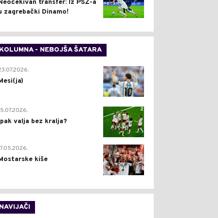
Neočekivan transfer: Iz PSŽ-a
u zagrebački Dinamo!
KOLUMNA - NEBOJŠA ŠATARA
0
23.07.2026.
Mesi(ja)
2
15.07.2026.
Ipak valja bez kralja?
0
17.05.2026.
Mostarske kiše
NAVIJAČI