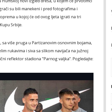
 u Humskoj novi izgled dresa, u kojem će prvotimci
Igrači su bili manekeni i pred fotografima i
prema u kojoj će od ovog ljeta igrati na tri
 Kupu Srbije.
a, sa više pruga u Partizanovim osnovnim bojama,
elim rukavima i siva sa slikom navijača na južnoj
stični reflektor stadiona "Parnog valjka". Pogledajte: