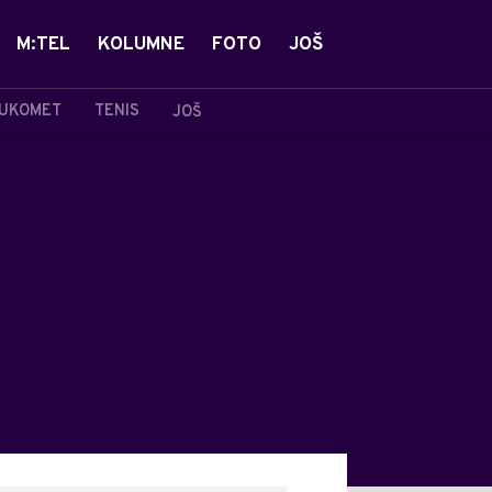
M:TEL
KOLUMNE
FOTO
JOŠ
UKOMET
TENIS
JOŠ