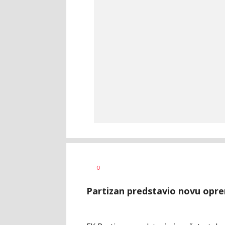
Haris
AUTOR
0
Krhalić
Partizan predstavio novu opr