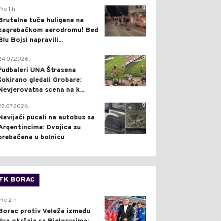
0
Pre 1 h
Brutalna tuča huligana na
zagrebačkom aerodromu! Bed
Blu Bojsi napravili...
0
24.07.2026.
Fudbaleri UNA Štrasena
šokirano gledali Grobare:
Nevjerovatna scena na k...
0
22.07.2026.
Navijači pucali na autobus sa
Argentincima: Dvojica su
prebačena u bolnicu
FK BORAC
0
Pre 2 h
Borac protiv Veleža između