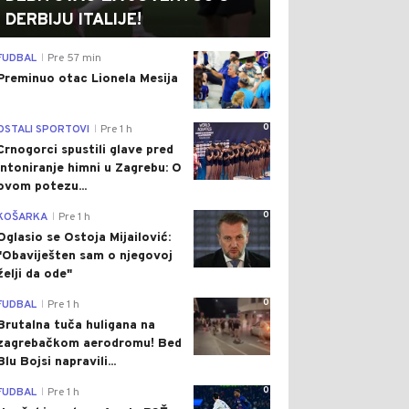
DERBIJU ITALIJE!
0
FUDBAL
Pre 57 min
|
Preminuo otac Lionela Mesija
0
OSTALI SPORTOVI
Pre 1 h
|
Crnogorci spustili glave pred
intoniranje himni u Zagrebu: O
ovom potezu...
0
KOŠARKA
Pre 1 h
|
Oglasio se Ostoja Mijailović:
"Obaviješten sam o njegovoj
želji da ode"
0
FUDBAL
Pre 1 h
|
Brutalna tuča huligana na
zagrebačkom aerodromu! Bed
Blu Bojsi napravili...
0
FUDBAL
Pre 1 h
|