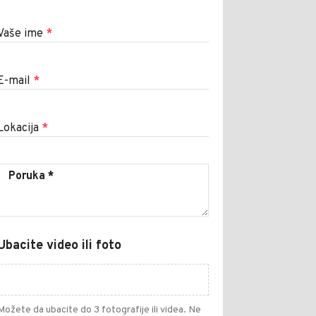
Vaše ime
*
E-mail
*
Lokacija
*
Ubacite video ili foto
Možete da ubacite do 3 fotografije ili videa. Ne