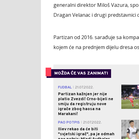
generalni direktor Miloš Vazura, spor
Dragan Velanac i drugi predstavnici cr
Partizan od 2016. sarađuje sa kompani
kojem će na prednjem dijelu dresa os
MOŽDA ĆE VAS ZANIMATI
FUDBAL
21.07.2022.
|
Partizan kažnjen jer nije
platio Zvezdi! Crno-bijeli ne
smiju da registruju nove
igrače zbog haosa na
Marakani!
PAO POTPIS
21.07.2022.
|
Iliev rekao da će biti
"svjetski igrač", pa je odmah