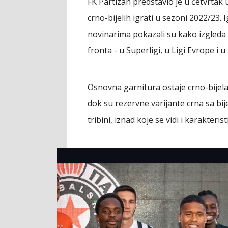
FK Partizan predstavio je u četvrtak
crno-bijelih igrati u sezoni 2022/23. 
novinarima pokazali su kako izgleda o
fronta - u Superligi, u Ligi Evrope i u
Osnovna garnitura ostaje crno-bijel
dok su rezervne varijante crna sa bij
tribini, iznad koje se vidi i karakteri