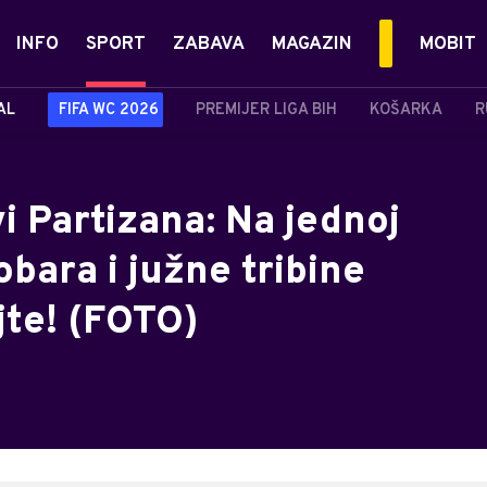
INFO
SPORT
ZABAVA
MAGAZIN
MOBIT
AL
FIFA WC 2026
PREMIJER LIGA BIH
KOŠARKA
R
i Partizana: Na jednoj
robara i južne tribine
te! (FOTO)