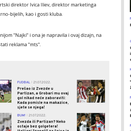
tski direktor Ivica Iliev, direktor marketinga
no-bijelih, kao i gosti kluba.
jom "Najki" i ona je napravila i ovaj dizajn, na
tati reklama "mts".
0
0
FUDBAL
21.07.2022.
|
Prešao iz Zvezde u
Partizan, a Grobari mu ovaj
gol nikad neće zaboraviti:
Kada pomisle na makazice,
sjete se njega!
0
0
BUM!
21.07.2022.
|
Zvezda ili Partizan? Neko
ostaje bez golgetera!