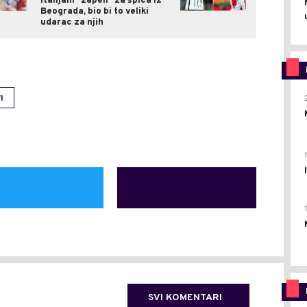
Italijani "zapeli" za špica iz
Beograda, bio bi to veliki
udarac za njih
I
SVI KOMENTARI