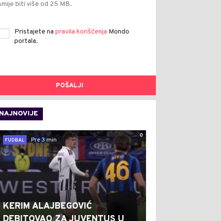
smije biti više od 25 MB.
Pristajete na
pravila korišćenja
Mondo
portala.
POŠALJI
NAJNOVIJE
0
Pre 3 min
FUDBAL
KERIM ALAJBEGOVIĆ
DEBITOVAO ZA JUVENTUS U