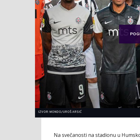
POG
IZVOR: MONDO/UROŠ ARSIĆ
Na svečanosti na stadionu u Humskoj bi