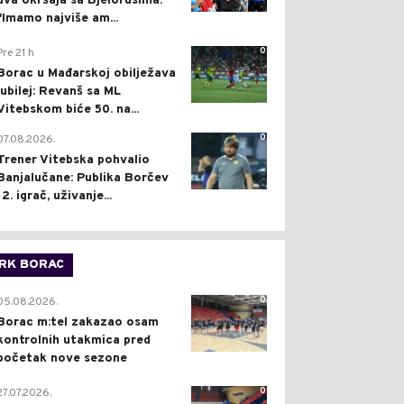
dva okršaja sa Bjelorusima:
"Imamo najviše am...
0
Pre 21 h
Borac u Mađarskoj obilježava
jubilej: Revanš sa ML
Vitebskom biće 50. na...
0
07.08.2026.
Trener Vitebska pohvalio
Banjalučane: Publika Borčev
12. igrač, uživanje...
RK BORAC
0
05.08.2026.
Borac m:tel zakazao osam
kontrolnih utakmica pred
početak nove sezone
0
27.07.2026.