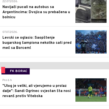
0
22.07.2026.
Navijači pucali na autobus sa
Argentincima: Dvojica su prebačena u
bolnicu
1
07.07.2026.
Levski se oglasio: Saopštenje
bugarskog šampiona nekoliko sati pred
meč sa Borcem!
FK BORAC
0
Pre 6 h
"Ulog je veliki, ali vjerujemo u prolaz
dalje": Sandi Ogrinec svjestan šta nosi
revanš protiv Vitebska