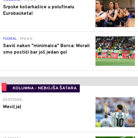
Srpske košarkašice u polufinalu
Eurobasketa!
0
FUDBAL
Pre 6 h
|
Savić nakon "minimalca" Borca: Morali
smo postići bar još jedan gol
KOLUMNA - NEBOJŠA ŠATARA
0
23.07.2026.
Mesi(ja)
2