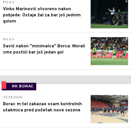
0
Pre 6 h
Vinko Marinović otvoreno nakon
pobjede: Ostaje žal za bar još jednim
golom
0
Pre 6 h
Savić nakon "minimalca" Borca: Morali
smo postići bar još jedan gol
RK BORAC
0
05.08.2026.
Borac m:tel zakazao osam kontrolnih
utakmica pred početak nove sezone