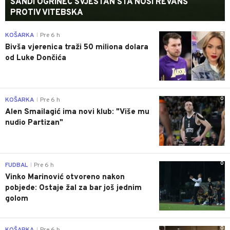
SANDI OGRINEC SVJESTAN ŠTA NOSI REVANŠ
PROTIV VITEBSKA
0
KOŠARKA
Pre 6 h
|
Bivša vjerenica traži 50 miliona dolara
od Luke Dončića
0
KOŠARKA
Pre 6 h
|
Alen Smailagić ima novi klub: "Više mu
nudio Partizan"
0
FUDBAL
Pre 6 h
|
Vinko Marinović otvoreno nakon
pobjede: Ostaje žal za bar još jednim
golom
0
KOŠARKA
Pre 6 h
|