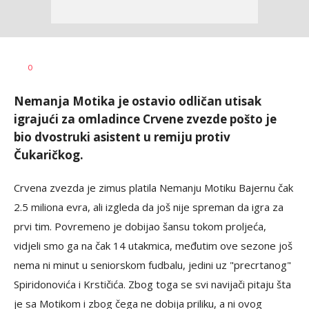
Dragan
AUTOR
0
Šutvić
Nemanja Motika je ostavio odličan utisak
igrajući za omladince Crvene zvezde pošto je
bio dvostruki asistent u remiju protiv
Čukaričkog.
Crvena zvezda je zimus platila Nemanju Motiku Bajernu čak
2.5 miliona evra, ali izgleda da još nije spreman da igra za
prvi tim. Povremeno je dobijao šansu tokom proljeća,
vidjeli smo ga na čak 14 utakmica, međutim ove sezone još
nema ni minut u seniorskom fudbalu, jedini uz "precrtanog"
Spiridonovića i Krstičića. Zbog toga se svi navijači pitaju šta
je sa Motikom i zbog čega ne dobija priliku, a ni ovog