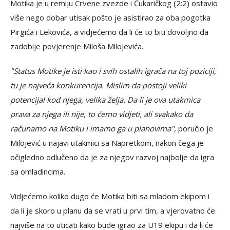
Motika je u remiju Crvene zvezde i Čukaričkog (2:2) ostavio
više nego dobar utisak pošto je asistirao za oba pogotka
Pirgića i Lekovića, a vidjećemo da li će to biti dovoljno da
zadobije povjerenje Miloša Milojevića.
"Status Motike je isti kao i svih ostalih igrača na toj poziciji,
tu je najveća konkurencija. Mislim da postoji veliki
potencijal kod njega, velika želja. Da li je ova utakmica
prava za njega ili nije, to ćemo vidjeti, ali svakako da
računamo na Motiku i imamo ga u planovima",
poručio je
Milojević u najavi utakmici sa Napretkom, nakon čega je
očigledno odlučeno da je za njegov razvoj najbolje da igra
sa omladincima.
Vidjećemo koliko dugo će Motika biti sa mladom ekipom i
da li je skoro u planu da se vrati u prvi tim, a vjerovatno će
najviše na to uticati kako bude igrao za U19 ekipu i da li će