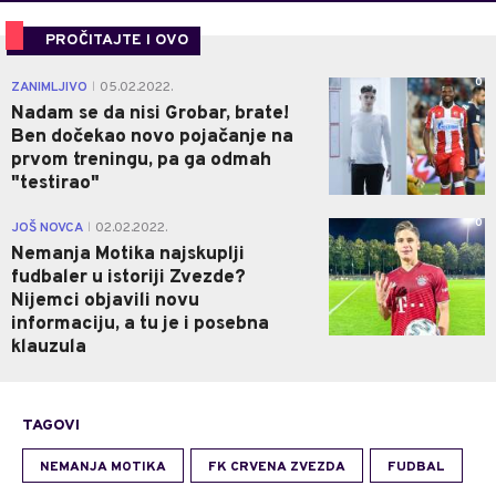
PROČITAJTE I OVO
0
ZANIMLJIVO
05.02.2022.
|
Nadam se da nisi Grobar, brate!
Ben dočekao novo pojačanje na
prvom treningu, pa ga odmah
"testirao"
0
JOŠ NOVCA
02.02.2022.
|
Nemanja Motika najskuplji
fudbaler u istoriji Zvezde?
Nijemci objavili novu
informaciju, a tu je i posebna
klauzula
TAGOVI
NEMANJA MOTIKA
FK CRVENA ZVEZDA
FUDBAL