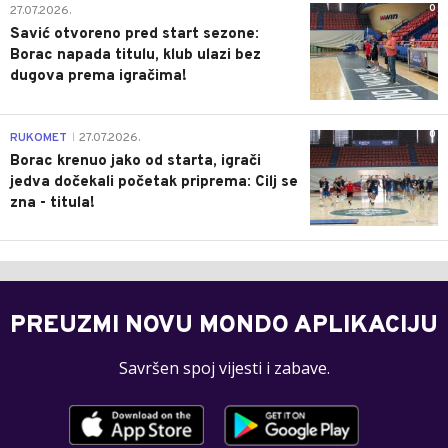
0
27.07.2026.
Savić otvoreno pred start sezone:
Borac napada titulu, klub ulazi bez
dugova prema igračima!
0
RUKOMET
27.07.2026.
|
Borac krenuo jako od starta, igrači
jedva dočekali početak priprema: Cilj se
zna - titula!
PREUZMI NOVU MONDO APLIKACIJU
Savršen spoj vijesti i zabave.