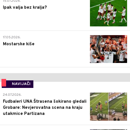
15.07.2026.
Ipak valja bez kralja?
0
17.05.2026.
Mostarske kiše
NAVIJAČI
0
24.07.2026.
Fudbaleri UNA Štrasena šokirano gledali
Grobare: Nevjerovatna scena na kraju
utakmice Partizana