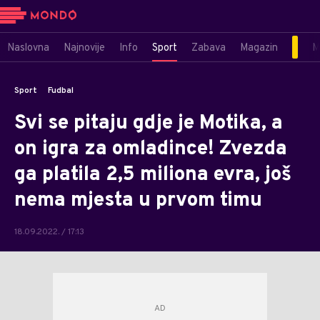
Naslovna
Najnovije
Info
Sport
Zabava
Magazin
M
Sport
Fudbal
Svi se pitaju gdje je Motika, a
on igra za omladince! Zvezda
ga platila 2,5 miliona evra, još
nema mjesta u prvom timu
18.09.2022. / 17:13