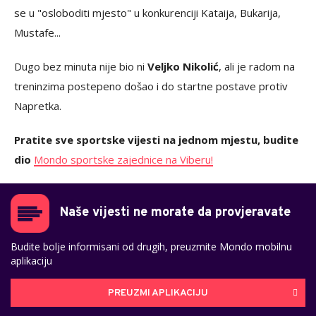
se u "osloboditi mjesto" u konkurenciji Kataija, Bukarija,
Mustafe...
Dugo bez minuta nije bio ni
Veljko Nikolić
, ali je radom na
treninzima postepeno došao i do startne postave protiv
Napretka.
Pratite sve sportske vijesti na jednom mjestu, budite
dio
Mondo sportske zajednice na Viberu!
Naše vijesti ne morate da provjeravate
Budite bolje informisani od drugih, preuzmite Mondo mobilnu
aplikaciju
PREUZMI APLIKACIJU