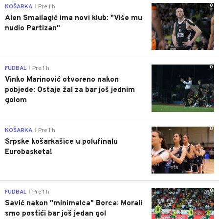
0
KOŠARKA
Pre 1 h
|
Alen Smailagić ima novi klub: "Više mu
nudio Partizan"
0
FUDBAL
Pre 1 h
|
Vinko Marinović otvoreno nakon
pobjede: Ostaje žal za bar još jednim
golom
0
KOŠARKA
Pre 1 h
|
Srpske košarkašice u polufinalu
Eurobasketa!
0
FUDBAL
Pre 1 h
|
Savić nakon "minimalca" Borca: Morali
smo postići bar još jedan gol