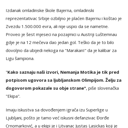
Izdanak omladinske škole Bajerna, omladinski
reprezentativac Srbije ozbiljno je plaćen Bajernu i koštao je
Zvezdu 1.500.000 evra, ali nije uspio da se nametne.
Proveo je šest mjeseci na pozajmici u Austriji Luštemnau
gdje je na 12 mečeva dao jedan gol. Teško da je to bilo
dovoljno da ubijedi nekoga na "MarakanI" da je kalibar za
Ligu šampiona.
"
Kako saznaju naši izvori, Nemanja Motika je tik pred
potpisom ugovora sa ljubljanskom Olimpijom. Želju za
dogovorom pokazale su obje strane"
, piše slovenačka
"Ekipa".
Imaju iskustva sa dovođenjem igrača izu Superlige u
Ljubljani, pošto je tamo već iskusni defanzivac Đorđe
Crnomarković, a u ekipi je i Litvanac Justas Lasickas koji je