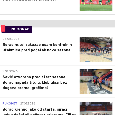
RK BORAC
0
05.08.2026.
Borac m:tel zakazao osam kontrolnih
utakmica pred početak nove sezone
0
27.07.2026.
Savić otvoreno pred start sezone:
Borac napada titulu, klub ulazi bez
dugova prema igračima!
0
RUKOMET
27.07.2026.
|
Borac krenuo jako od starta, igrači