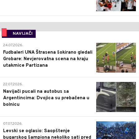
NAVIJAČI
0
24.07.2026.
Fudbaleri UNA Štrasena šokirano gledali
Grobare: Nevjerovatna scena na kraju
utakmice Partizana
0
22.07.2026.
Navijači pucali na autobus sa
Argentincima: Dvojica su prebačena u
bolnicu
1
07.07.2026.
Levski se oglasio: Saopštenje
bugarskog šampiona nekoliko sati pred