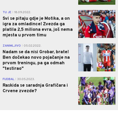
0
TU JE
18.09.2022.
|
Svi se pitaju gdje je Motika, a on
igra za omladince! Zvezda ga
platila 2,5 miliona evra, još nema
mjesta u prvom timu
0
ZANIMLJIVO
05.02.2022.
|
Nadam se da nisi Grobar, brate!
Ben dočekao novo pojačanje na
prvom treningu, pa ga odmah
"testirao"
0
FUDBAL
30.05.2023.
|
Raskida se saradnja Grafičara i
Crvene zvezde?