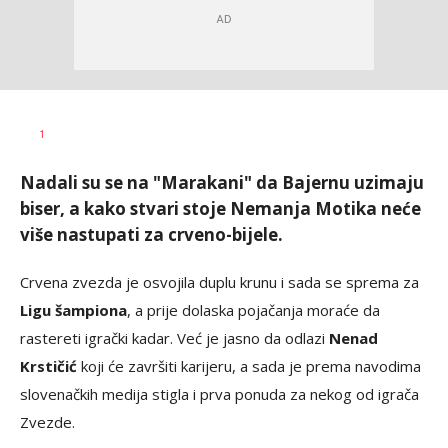
Nebojša
AUTOR
1
Šatara
Nadali su se na "Marakani" da Bajernu uzimaju
biser, a kako stvari stoje Nemanja Motika neće
više nastupati za crveno-bijele.
Crvena zvezda je osvojila duplu krunu i sada se sprema za
Ligu šampiona
, a prije dolaska pojačanja moraće da
rastereti igrački kadar. Već je jasno da odlazi
Nenad
Krstičić
koji će završiti karijeru, a sada je prema navodima
slovenačkih medija stigla i prva ponuda za nekog od igrača
Zvezde.