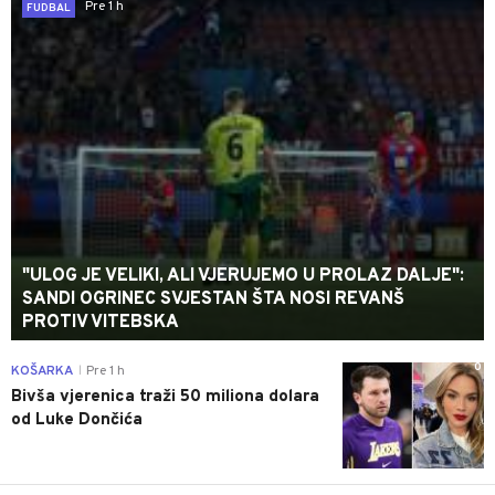
Pre 1 h
FUDBAL
"ULOG JE VELIKI, ALI VJERUJEMO U PROLAZ DALJE":
SANDI OGRINEC SVJESTAN ŠTA NOSI REVANŠ
PROTIV VITEBSKA
0
KOŠARKA
Pre 1 h
|
Bivša vjerenica traži 50 miliona dolara
od Luke Dončića