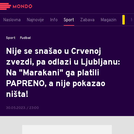
Naslovna
Najnovije
Info
Sport
Zabava
Magazin
M
Sport
Fudbal
Nije se snašao u Crvenoj
zvezdi, pa odlazi u Ljubljanu:
Na "Marakani" ga platili
PAPRENO, a nije pokazao
ništa!
30.05.2023. / 23:00