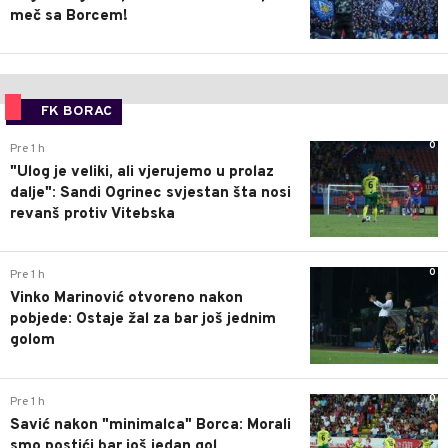
meč sa Borcem!
FK BORAC
0
Pre 1 h
"Ulog je veliki, ali vjerujemo u prolaz
dalje": Sandi Ogrinec svjestan šta nosi
revanš protiv Vitebska
0
Pre 1 h
Vinko Marinović otvoreno nakon
pobjede: Ostaje žal za bar još jednim
golom
0
Pre 1 h
Savić nakon "minimalca" Borca: Morali
smo postići bar još jedan gol