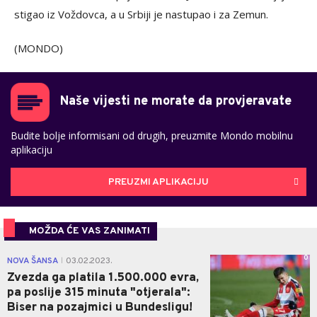
stigao iz Voždovca, a u Srbiji je nastupao i za Zemun.
(MONDO)
Naše vijesti ne morate da provjeravate
Budite bolje informisani od drugih, preuzmite Mondo mobilnu
aplikaciju
PREUZMI APLIKACIJU
MOŽDA ĆE VAS ZANIMATI
0
NOVA ŠANSA
03.02.2023.
|
Zvezda ga platila 1.500.000 evra,
pa poslije 315 minuta "otjerala":
Biser na pozajmici u Bundesligu!