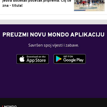
jedva dočekali početak priprema: Cilj se
zna - titula!
PREUZMI NOVU MONDO APLIKACIJU
Savršen spoj vijesti i zabave.
MONDO