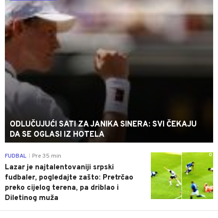
ODLUČUJUĆI SATI ZA JANIKA SINERA: SVI ČEKAJU
DA SE OGLASI IZ HOTELA
0
FUDBAL
Pre 35 min
|
Lazar je najtalentovaniji srpski
fudbaler, pogledajte zašto: Pretrčao
preko cijelog terena, pa driblao i
Diletinog muža