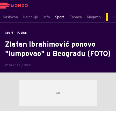
Naslovna
Najnovije
Info
Sport
Zabava
Magazin
M
Sport
Fudbal
Zlatan Ibrahimović ponovo
"lumpovao" u Beogradu (FOTO)
01.07.2023. / 09:21