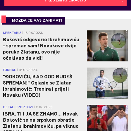
PREUZMI APLIKACIJU
MOŽDA ĆE VAS ZANIMATI
0
SPEKTAKL!
18.06.2023.
|
Đoković odgovorio Ibrahimoviću
- spreman sam! Novakove dvije
poruke Zlatanu, ovo nije
očekivao da vidi!
0
FUDBAL
18.06.2023.
|
"ĐOKOVIĆU, KAD GOD BUDEŠ
SPREMAN!" Oglasio se Zlatan
Ibrahimović: Trenira i prijeti
Novaku (VIDEO)
0
OSTALI SPORTOVI
11.06.2023.
|
IBRA, TI I JA SE ZNAMO... Novak
Đoković se na srpskom obratio
Zlatanu Ibrahimoviću, pa viknuo