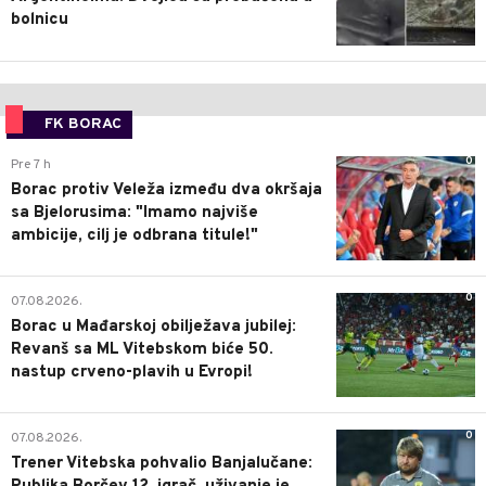
bolnicu
FK BORAC
0
Pre 7 h
Borac protiv Veleža između dva okršaja
sa Bjelorusima: "Imamo najviše
ambicije, cilj je odbrana titule!"
0
07.08.2026.
Borac u Mađarskoj obilježava jubilej:
Revanš sa ML Vitebskom biće 50.
nastup crveno-plavih u Evropi!
0
07.08.2026.
Trener Vitebska pohvalio Banjalučane: