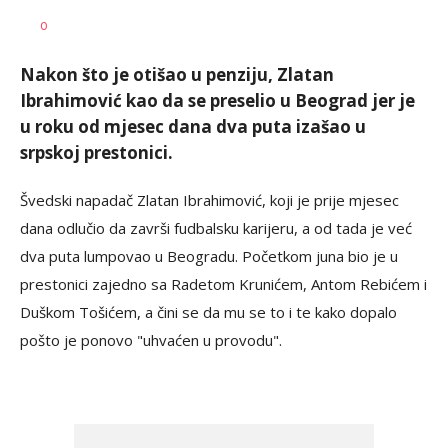
Nebojša
AUTOR
0
Šatara
Nakon što je otišao u penziju, Zlatan
Ibrahimović kao da se preselio u Beograd jer je
u roku od mjesec dana dva puta izašao u
srpskoj prestonici.
Švedski napadač Zlatan Ibrahimović, koji je prije mjesec
dana odlučio da završi fudbalsku karijeru, a od tada je već
dva puta lumpovao u Beogradu. Početkom juna bio je u
prestonici zajedno sa Radetom Krunićem, Antom Rebićem i
Duškom Tošićem, a čini se da mu se to i te kako dopalo
pošto je ponovo "uhvaćen u provodu".