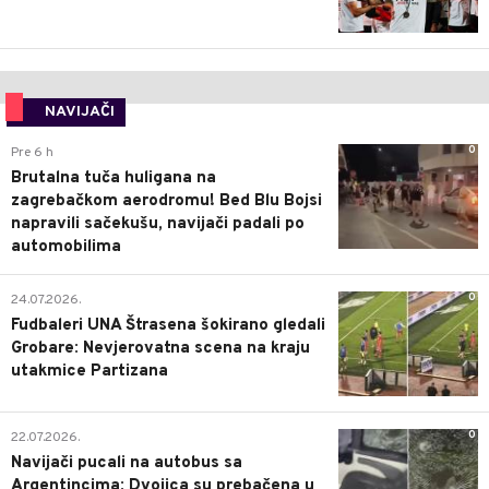
NAVIJAČI
0
Pre 6 h
Brutalna tuča huligana na
zagrebačkom aerodromu! Bed Blu Bojsi
napravili sačekušu, navijači padali po
automobilima
0
24.07.2026.
Fudbaleri UNA Štrasena šokirano gledali
Grobare: Nevjerovatna scena na kraju
utakmice Partizana
0
22.07.2026.
Navijači pucali na autobus sa
Argentincima: Dvojica su prebačena u