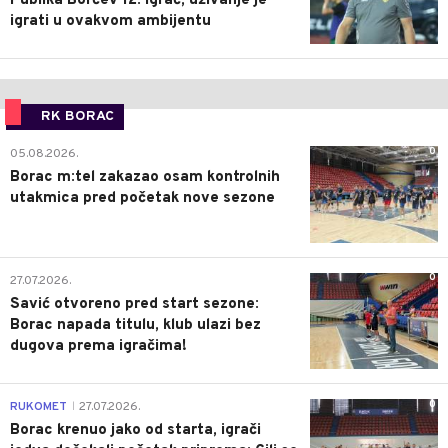
Publika Borčev 12. igrač, uživanje je
igrati u ovakvom ambijentu
RK BORAC
0
05.08.2026.
Borac m:tel zakazao osam kontrolnih
utakmica pred početak nove sezone
0
27.07.2026.
Savić otvoreno pred start sezone:
Borac napada titulu, klub ulazi bez
dugova prema igračima!
0
RUKOMET
27.07.2026.
|
Borac krenuo jako od starta, igrači