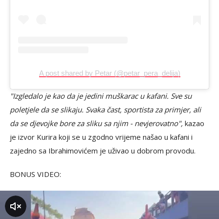
A post shared by Petar (@petar_pera_delija)
"Izgledalo je kao da je jedini muškarac u kafani. Sve su
poletjele da se slikaju. Svaka čast, sportista za primjer, ali
da se djevojke bore za sliku sa njim - nevjerovatno",
kazao
je izvor Kurira koji se u zgodno vrijeme našao u kafani i
zajedno sa Ibrahimovićem je uživao u dobrom provodu.
BONUS VIDEO:
zvuk