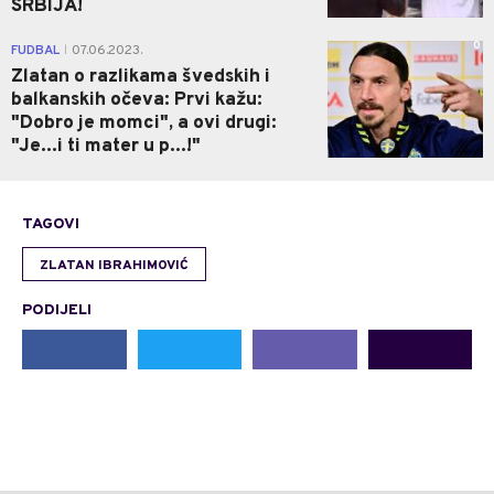
SRBIJA!
0
FUDBAL
07.06.2023.
|
Zlatan o razlikama švedskih i
balkanskih očeva: Prvi kažu:
"Dobro je momci", a ovi drugi:
"Je...i ti mater u p...!"
TAGOVI
ZLATAN IBRAHIMOVIĆ
PODIJELI