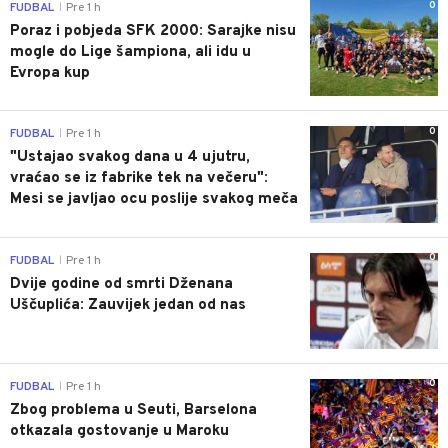
0
FUDBAL
Pre 1 h
|
Poraz i pobjeda SFK 2000: Sarajke nisu
mogle do Lige šampiona, ali idu u
Evropa kup
0
FUDBAL
Pre 1 h
|
"Ustajao svakog dana u 4 ujutru,
vraćao se iz fabrike tek na večeru":
Mesi se javljao ocu poslije svakog meča
0
FUDBAL
Pre 1 h
|
Dvije godine od smrti Dženana
Uščuplića: Zauvijek jedan od nas
0
FUDBAL
Pre 1 h
|
Zbog problema u Seuti, Barselona
otkazala gostovanje u Maroku