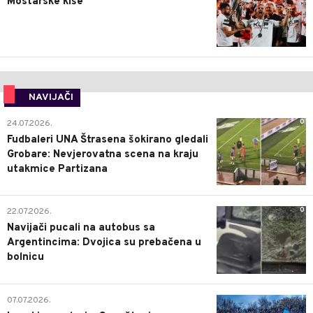
Mostarske kiše
NAVIJAČI
0
24.07.2026.
Fudbaleri UNA Štrasena šokirano gledali
Grobare: Nevjerovatna scena na kraju
utakmice Partizana
0
22.07.2026.
Navijači pucali na autobus sa
Argentincima: Dvojica su prebačena u
bolnicu
1
07.07.2026.