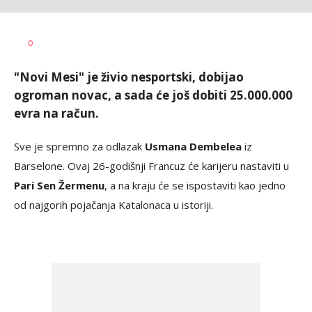
Nebojša
AUTOR
0
Šatara
"Novi Mesi" je živio nesportski, dobijao
ogroman novac, a sada će još dobiti 25.000.000
evra na račun.
Sve je spremno za odlazak
Usmana Dembelea
iz
Barselone. Ovaj 26-godišnji Francuz će karijeru nastaviti u
Pari Sen Žermenu
, a na kraju će se ispostaviti kao jedno
od najgorih pojačanja Katalonaca u istoriji.