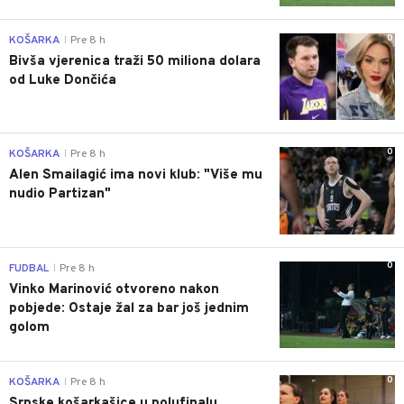
0
KOŠARKA
Pre 8 h
|
Bivša vjerenica traži 50 miliona dolara
od Luke Dončića
0
KOŠARKA
Pre 8 h
|
Alen Smailagić ima novi klub: "Više mu
nudio Partizan"
0
FUDBAL
Pre 8 h
|
Vinko Marinović otvoreno nakon
pobjede: Ostaje žal za bar još jednim
golom
0
KOŠARKA
Pre 8 h
|
Srpske košarkašice u polufinalu