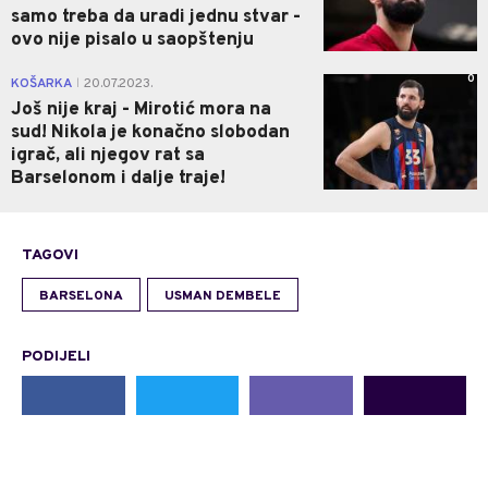
samo treba da uradi jednu stvar -
ovo nije pisalo u saopštenju
0
KOŠARKA
20.07.2023.
|
Još nije kraj - Mirotić mora na
sud! Nikola je konačno slobodan
igrač, ali njegov rat sa
Barselonom i dalje traje!
TAGOVI
BARSELONA
USMAN DEMBELE
PODIJELI