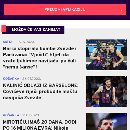
PREUZMI APLIKACIJU
MOŽDA ĆE VAS ZANIMATI
0
NIŠTA!
28.07.2023.
|
Barsa stopirala bombe Zvezde i
Partizana: "Vječiti" htjeli da
vrate ljubimce navijača, pa čuli
"nema šanse"!
0
KOŠARKA
26.07.2023.
|
KALINIĆ ODLAZI IZ BARSELONE!
Čovićeve riječi probudile maštu
navijača Zvezde
0
KOŠARKA
21.07.2023.
|
MIROTIĆU, IMAŠ 20 DANA, DOĐI
PO 16 MILIONA EVRA! Nikola