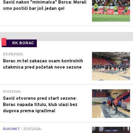
Savić nakon "minimalca" Borca: Morali
smo postići bar još jedan gol
RK BORAC
0
05.08.2026.
Borac m:tel zakazao osam kontrolnih
utakmica pred početak nove sezone
0
27.07.2026.
Savić otvoreno pred start sezone:
Borac napada titulu, klub ulazi bez
dugova prema igračima!
0
RUKOMET
27.07.2026.
|