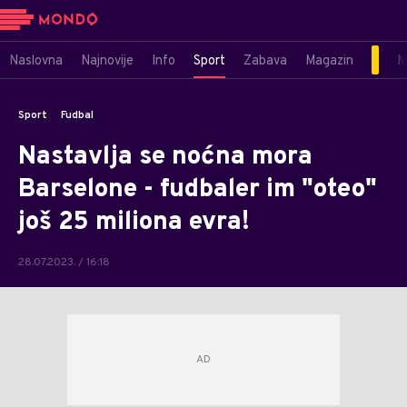
Naslovna
Najnovije
Info
Sport
Zabava
Magazin
M
Sport
Fudbal
Nastavlja se noćna mora
Barselone - fudbaler im "oteo"
još 25 miliona evra!
28.07.2023. / 16:18