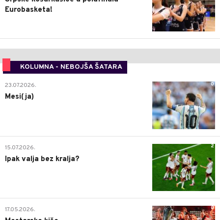
Eurobasketa!
KOLUMNA - NEBOJŠA ŠATARA
0
23.07.2026.
Mesi(ja)
2
15.07.2026.
Ipak valja bez kralja?
0
17.05.2026.