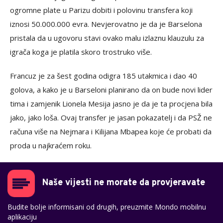
ogromne plate u Parizu dobiti i polovinu transfera koji
iznosi 50.000.000 evra. Nevjerovatno je da je Barselona
pristala da u ugovoru stavi ovako malu izlaznu klauzulu za
igrača koga je platila skoro trostruko više.
Francuz je za šest godina odigra 185 utakmica i dao 40
golova, a kako je u Barseloni planirano da on bude novi lider
tima i zamjenik Lionela Mesija jasno je da je ta procjena bila
jako, jako loša. Ovaj transfer je jasan pokazatelj i da PSŽ ne
računa više na Nejmara i Kilijana Mbapea koje će probati da
proda u najkraćem roku.
Naše vijesti ne morate da provjeravate
Budite bolje informisani od drugih, preuzmite Mondo mobilnu
aplikaciju