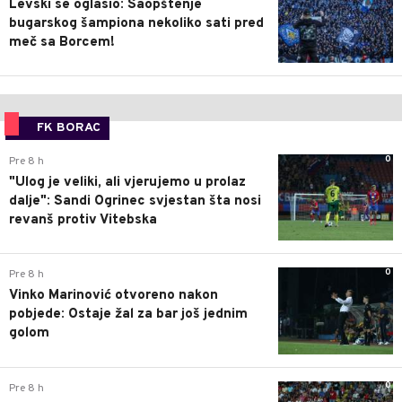
Levski se oglasio: Saopštenje
bugarskog šampiona nekoliko sati pred
meč sa Borcem!
FK BORAC
0
Pre 8 h
"Ulog je veliki, ali vjerujemo u prolaz
dalje": Sandi Ogrinec svjestan šta nosi
revanš protiv Vitebska
0
Pre 8 h
Vinko Marinović otvoreno nakon
pobjede: Ostaje žal za bar još jednim
golom
0
Pre 8 h