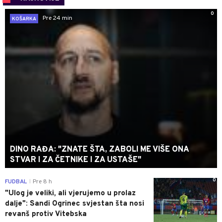
0
Pre 24 min
KOŠARKA
DINO RAĐA: "ZNATE ŠTA, ZABOLI ME VIŠE ONA
STVAR I ZA ČETNIKE I ZA USTAŠE"
0
FUDBAL
Pre 8 h
|
"Ulog je veliki, ali vjerujemo u prolaz
dalje": Sandi Ogrinec svjestan šta nosi
revanš protiv Vitebska