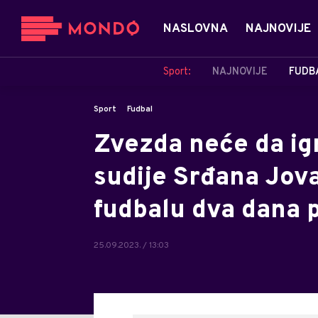
NASLOVNA
NAJNOVIJE
Sport:
NAJNOVIJE
FUDB
Sport
Fudbal
Zvezda neće da igr
sudije Srđana Jov
fudbalu dva dana 
25.09.2023. / 13:03