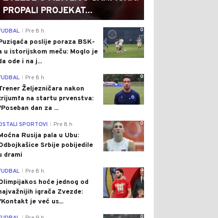
PROPALI PROJEKAT...
0
FUDBAL
Pre 8 h
|
Puzigaća poslije poraza BSK-
a u istorijskom meču: Moglo je
da ode i na j...
0
FUDBAL
Pre 8 h
|
Trener Željezničara nakon
trijumfa na startu prvenstva:
"Poseban dan za ...
0
OSTALI SPORTOVI
Pre 8 h
|
Moćna Rusija pala u Ubu:
Odbojkašice Srbije pobijedile
u drami
0
FUDBAL
Pre 8 h
|
Olimpijakos hoće jednog od
najvažnijih igrača Zvezde:
"Kontakt je već us...
0
|