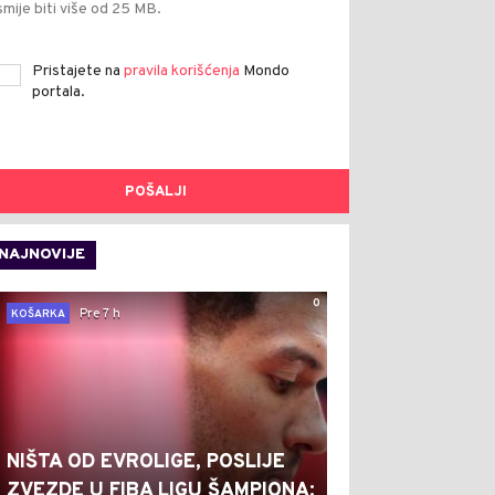
smije biti više od 25 MB.
Pristajete na
pravila korišćenja
Mondo
portala.
POŠALJI
NAJNOVIJE
0
Pre 7 h
KOŠARKA
NIŠTA OD EVROLIGE, POSLIJE
ZVEZDE U FIBA LIGU ŠAMPIONA: