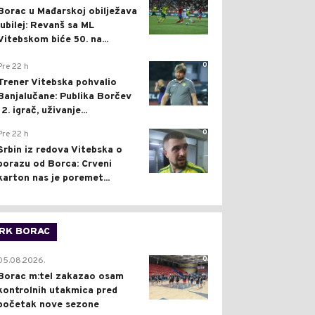
Borac u Mađarskoj obilježava
jubilej: Revanš sa ML
Vitebskom biće 50. na...
0
Pre 22 h
Trener Vitebska pohvalio
Banjalučane: Publika Borčev
12. igrač, uživanje...
0
Pre 22 h
Srbin iz redova Vitebska o
porazu od Borca: Crveni
karton nas je poremet...
RK BORAC
0
05.08.2026.
Borac m:tel zakazao osam
kontrolnih utakmica pred
početak nove sezone