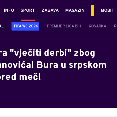
INFO
SPORT
ZABAVA
MAGAZIN
MOBIT
AL
FIFA WC 2026
PREMIJER LIGA BIH
KOŠARKA
R
a "vječiti derbi" zbog
anovića! Bura u srpskom
pred meč!