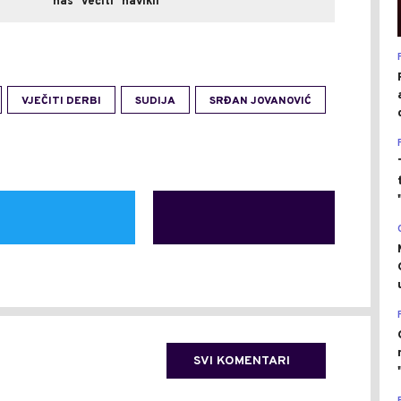
nas "večiti" navikli
VJEČITI DERBI
SUDIJA
SRĐAN JOVANOVIĆ
SVI KOMENTARI