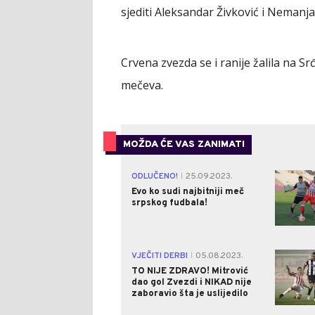
sjediti Aleksandar Živković i Nemanja
Crvena zvezda se i ranije žalila na Srđ
mečeva.
MOŽDA ĆE VAS ZANIMATI
ODLUČENO!
25.09.2023.
|
Evo ko sudi najbitniji meč
srpskog fudbala!
VJEČITI DERBI
05.08.2023.
|
TO NIJE ZDRAVO! Mitrović
dao gol Zvezdi i NIKAD nije
zaboravio šta je uslijedilo