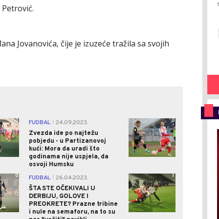
 Petrović.
ana Jovanovića, čije je izuzeće tražila sa svojih
0
0
FUDBAL
24.09.2023.
|
Zvezda ide po najtežu
pobjedu - u Partizanovoj
kući: Mora da uradi što
godinama nije uspjela, da
osvoji Humsku
0
1
FUDBAL
26.04.2023.
|
ŠTA STE OČEKIVALI U
DERBIJU, GOLOVE I
PREOKRETE? Prazne tribine
i nule na semaforu, na to su