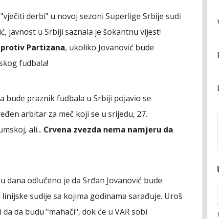
vječiti derbi" u novoj sezoni Superlige Srbije sudi
ć, javnost u Srbiji saznala je šokantnu vijest!
 protiv Partizana
, ukoliko Jovanović bude
skog fudbala!
 bude praznik fudbala u Srbiji pojavio se
đen arbitar za meč koji se u srijedu, 27.
skoj, ali...
Crvena zvezda nema namjeru da
ku dana odlučeno je da Srđan Jovanović bude
linijske sudije sa kojima godinama sarađuje. Uroš
bi da da budu "mahači", dok će u VAR sobi