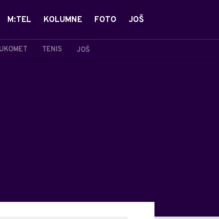
M:TEL
KOLUMNE
FOTO
JOŠ
UKOMET
TENIS
JOŠ