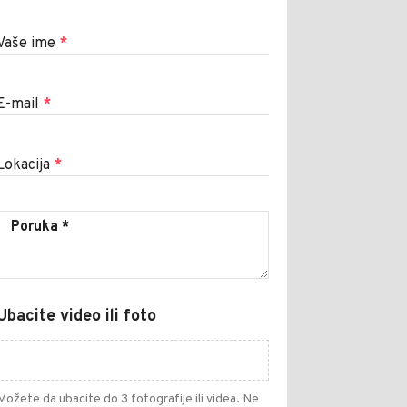
Vaše ime
*
E-mail
*
Lokacija
*
Ubacite video ili foto
Možete da ubacite do 3 fotografije ili videa. Ne