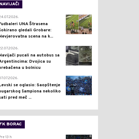
NAVIJAČI
0
24.07.2026.
Fudbaleri UNA Štrasena
šokirano gledali Grobare:
Nevjerovatna scena na k...
0
22.07.2026.
Navijači pucali na autobus sa
Argentincima: Dvojica su
prebačena u bolnicu
1
07.07.2026.
Levski se oglasio: Saopštenje
bugarskog šampiona nekoliko
sati pred meč ...
FK BORAC
0
Pre 13 h