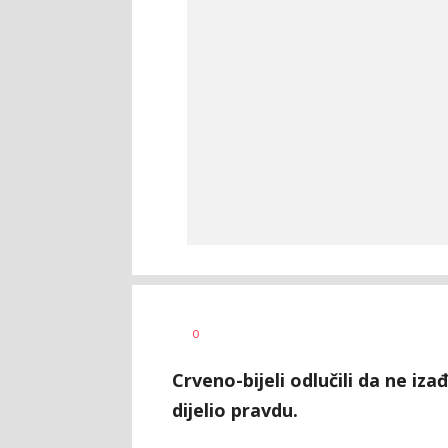
Dušan
AUTOR
0
Ninković
Crveno-bijeli odlučili da ne iz
dijelio pravdu.