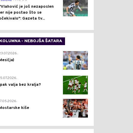
FUDBAL
Pre 9 h
"Vlahović je još nezaposlen
jer nije postao što se
očekivalo": Gazeta tv...
KOLUMNA - NEBOJŠA ŠATARA
0
23.07.2026.
Mesi(ja)
2
15.07.2026.
Ipak valja bez kralja?
0
17.05.2026.
Mostarske kiše