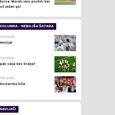
Borca: Morali smo postići bar
još jedan gol
KOLUMNA - NEBOJŠA ŠATARA
0
23.07.2026.
Mesi(ja)
2
15.07.2026.
Ipak valja bez kralja?
0
17.05.2026.
Mostarske kiše
NAVIJAČI