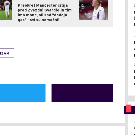
Preokret Mančester sitija
pred Zvezdu! Gvardiolin tim
ima mane, ali kad "dodaju
gas" - svi su nemoćni!
IZAM