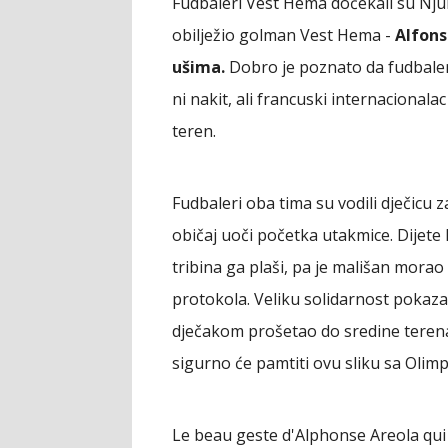
Fudbaleri Vest Hema dočekali su Njuk
obilježio golman Vest Hema -
Alfons
ušima.
Dobro je poznato da fudbaler
ni nakit, ali francuski internacional
teren.
Fudbaleri oba tima su vodili dječicu z
običaj uoči početka utakmice. Dijete 
tribina ga plaši, pa je mališan morao
protokola. Veliku solidarnost pokazao
dječakom prošetao do sredine terena.
sigurno će pamtiti ovu sliku sa Olim
Le beau geste d'Alphonse Areola qui 