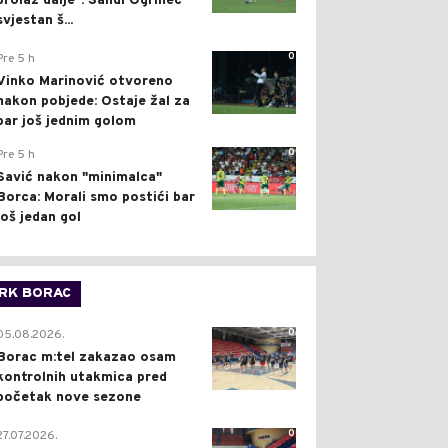
prolaz dalje": Sandi Ogrinec
svjestan š...
0
Pre 5 h
Vinko Marinović otvoreno
nakon pobjede: Ostaje žal za
bar još jednim golom
0
Pre 5 h
Savić nakon "minimalca"
Borca: Morali smo postići bar
još jedan gol
RK BORAC
0
05.08.2026.
Borac m:tel zakazao osam
kontrolnih utakmica pred
početak nove sezone
0
27.07.2026.