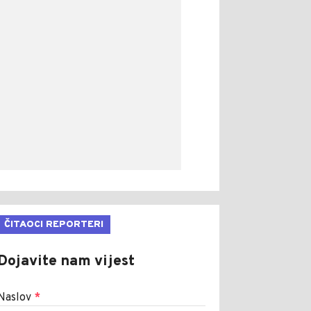
ČITAOCI REPORTERI
Dojavite nam vijest
Naslov
*