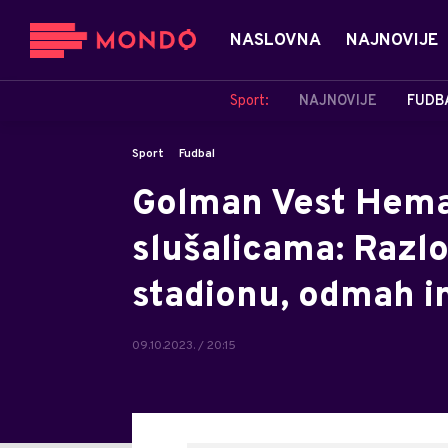
NASLOVNA
NAJNOVIJE
Sport:
NAJNOVIJE
FUDB
Sport
Fudbal
Golman Vest Hema 
slušalicama: Razlo
stadionu, odmah im
09.10.2023. / 20:15