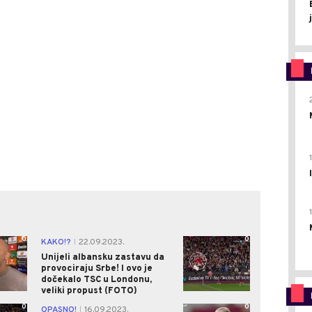
0
0
KAKO!?
22.09.2023.
|
Unijeli albansku zastavu da
provociraju Srbe! I ovo je
dočekalo TSC u Londonu,
veliki propust (FOTO)
0
0
OPASNO!
16.09.2023.
|