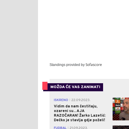
Sofascore
Standings provided by
MOŽDA ĆE VAS ZANIMATI
ISKRENO
22.09.2023.
|
Vidim da nam čestitaju,
ozareni su... A JA
RAZOČARAN! Žarko Lazetić:
Dečko je stavlja gdje poželi!
FUDBAL
21.09.2023.
|