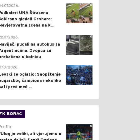
0
24.07.2026.
Fudbaleri UNA Štrasena
šokirano gledali Grobare:
Nevjerovatna scena na k...
0
22.07.2026.
Navijači pucali na autobus sa
Argentincima: Dvojica su
prebačena u bolnicu
1
07.07.2026.
Levski se oglasio: Saopštenje
bugarskog šampiona nekoliko
sati pred meč ...
FK BORAC
0
Pre 5 h
"Ulog je veliki, ali vjerujemo u