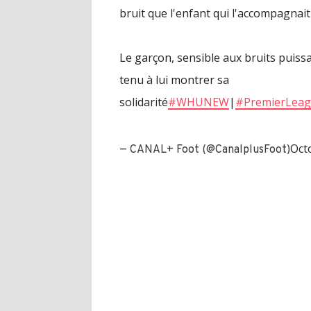
bruit que l'enfant qui l'accompagnait
Le garçon, sensible aux bruits puissa
tenu à lui montrer sa
solidarité
#WHUNEW
|
#PremierLea
Oct
— CANAL+ Foot (@CanalplusFoot)