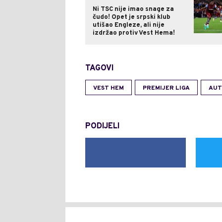
Ni TSC nije imao snage za
čudo! Opet je srpski klub
utišao Engleze, ali nije
izdržao protiv Vest Hema!
TAGOVI
VEST HEM
PREMIJER LIGA
AUT
PODIJELI