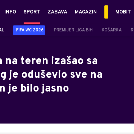
INFO
SPORT
ZABAVA
MAGAZIN
MOBIT
AL
FIFA WC 2026
PREMIJER LIGA BIH
KOŠARKA
R
na teren izašao sa
g je oduševio sve na
 je bilo jasno