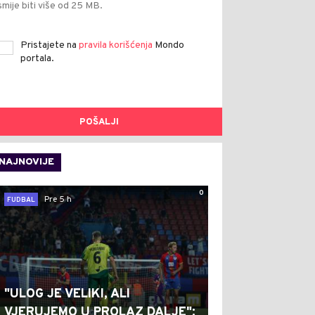
smije biti više od 25 MB.
Pristajete na
pravila korišćenja
Mondo
portala.
POŠALJI
NAJNOVIJE
0
Pre 5 h
FUDBAL
"ULOG JE VELIKI, ALI
VJERUJEMO U PROLAZ DALJE":