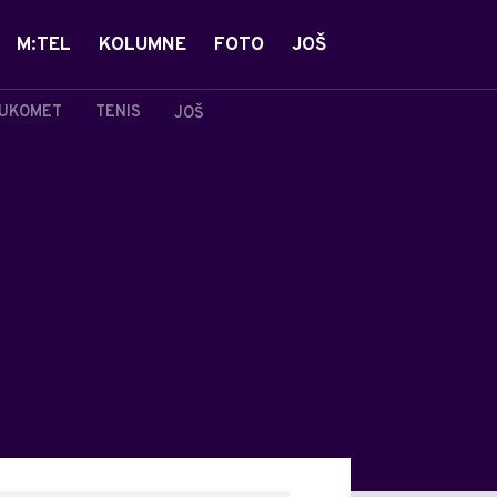
M:TEL
KOLUMNE
FOTO
JOŠ
UKOMET
TENIS
JOŠ