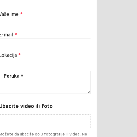
Vaše ime
*
E-mail
*
Lokacija
*
Ubacite video ili foto
Možete da ubacite do 3 fotografije ili videa. Ne