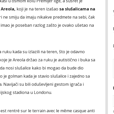
asl u osmom kolu Premijer lige, a susret je
 Areola,
koji je na teren izašao
sa slušalicama na
i ne smiju da imaju nikakve predmete na sebi, čak
ac imao je poseban razlog zašto je ovako ušetao na
a ruku kada su izlazili na teren, što je odavno
koje je Areola držao za ruku je autistično i buka sa
 da nosi slušalice kako bi mogao da bude dio
 je golman kada je stavio slušalice i zajedno sa
 Navijači su bili oduševljeni gestom igrača i
pijskog stadiona u Londonu.
est rentré sur le terrain avec le même casque anti