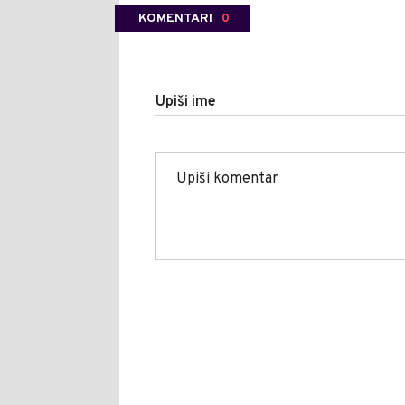
KOMENTARI
0
Upiši ime