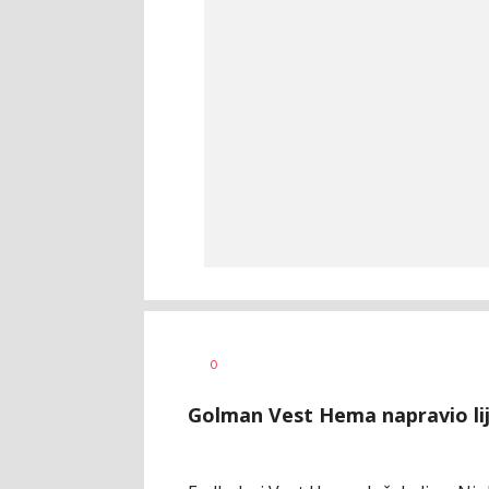
Bojan
AUTOR
0
Jakovljević
Golman Vest Hema napravio lij