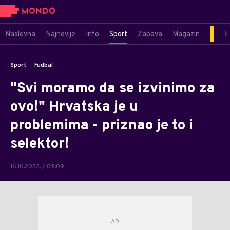
Naslovna
Najnovije
Info
Sport
Zabava
Magazin
M
Sport
Fudbal
"Svi moramo da se izvinimo za
ovo!" Hrvatska je u
problemima - priznao je to i
selektor!
16.10.2023. / 09:09