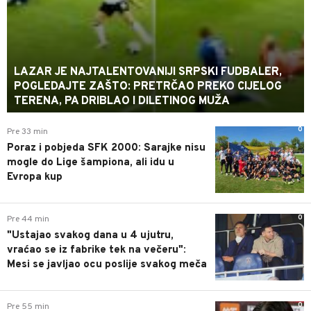
LAZAR JE NAJTALENTOVANIJI SRPSKI FUDBALER,
POGLEDAJTE ZAŠTO: PRETRČAO PREKO CIJELOG
TERENA, PA DRIBLAO I DILETINOG MUŽA
0
Pre 33 min
Poraz i pobjeda SFK 2000: Sarajke nisu
mogle do Lige šampiona, ali idu u
Evropa kup
0
Pre 44 min
"Ustajao svakog dana u 4 ujutru,
vraćao se iz fabrike tek na večeru":
Mesi se javljao ocu poslije svakog meča
0
Pre 55 min