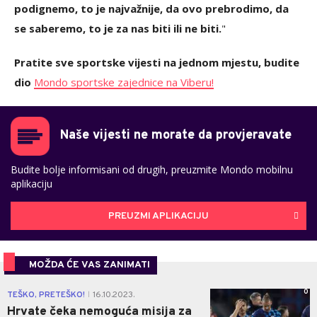
podignemo, to je najvažnije, da ovo prebrodimo, da
se saberemo, to je za nas biti ili ne biti.
"
Pratite sve sportske vijesti na jednom mjestu, budite
dio
Mondo sportske zajednice na Viberu!
Naše vijesti ne morate da provjeravate
Budite bolje informisani od drugih, preuzmite Mondo mobilnu
aplikaciju
PREUZMI APLIKACIJU
MOŽDA ĆE VAS ZANIMATI
0
TEŠKO, PRETEŠKO!
16.10.2023.
|
Hrvate čeka nemoguća misija za