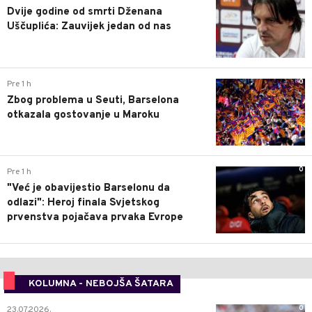
Dvije godine od smrti Dženana
Uščuplića: Zauvijek jedan od nas
0
Pre 1 h
Zbog problema u Seuti, Barselona
otkazala gostovanje u Maroku
0
Pre 1 h
"Već je obavijestio Barselonu da
odlazi": Heroj finala Svjetskog
prvenstva pojačava prvaka Evrope
KOLUMNA - NEBOJŠA ŠATARA
0
23.07.2026.