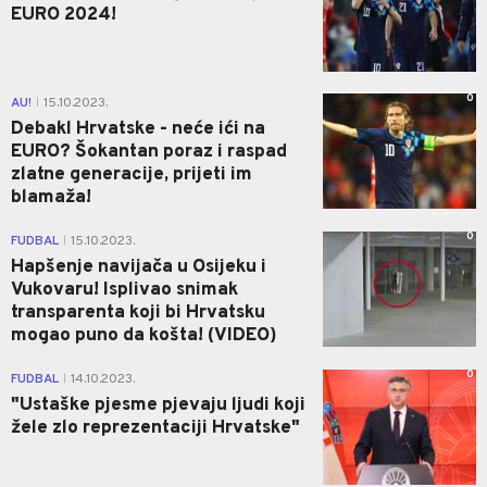
EURO 2024!
0
AU!
15.10.2023.
|
Debakl Hrvatske - neće ići na
EURO? Šokantan poraz i raspad
zlatne generacije, prijeti im
blamaža!
0
FUDBAL
15.10.2023.
|
Hapšenje navijača u Osijeku i
Vukovaru! Isplivao snimak
transparenta koji bi Hrvatsku
mogao puno da košta! (VIDEO)
0
FUDBAL
14.10.2023.
|
"Ustaške pjesme pjevaju ljudi koji
žele zlo reprezentaciji Hrvatske"