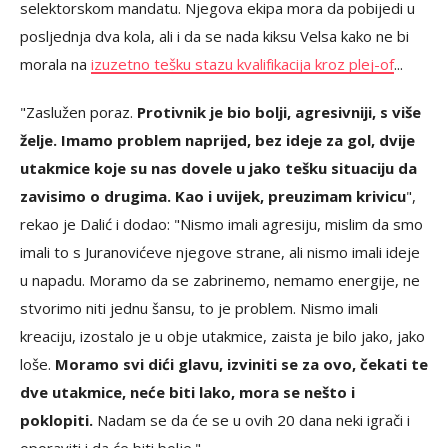
selektorskom mandatu. Njegova ekipa mora da pobijedi u
posljednja dva kola, ali i da se nada kiksu Velsa kako ne bi
morala na
izuzetno tešku stazu kvalifikacija kroz plej-of
...
"Zaslužen poraz.
Protivnik je bio bolji, agresivniji, s više
želje. Imamo problem naprijed, bez ideje za gol, dvije
utakmice koje su nas dovele u jako tešku situaciju da
zavisimo o drugima. Kao i uvijek, preuzimam krivicu
",
rekao je Dalić i dodao: "Nismo imali agresiju, mislim da smo
imali to s Juranovićeve njegove strane, ali nismo imali ideje
u napadu. Moramo da se zabrinemo, nemamo energije, ne
stvorimo niti jednu šansu, to je problem. Nismo imali
kreaciju, izostalo je u obje utakmice, zaista je bilo jako, jako
loše.
Moramo svi dići glavu, izviniti se za ovo, čekati te
dve utakmice, neće biti lako, mora se nešto i
poklopiti.
Nadam se da će se u ovih 20 dana neki igrači i