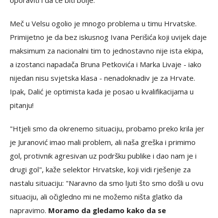
oporaviti i da će biti bolje."
Meč u Velsu ogolio je mnogo problema u timu Hrvatske.
Primijetno je da bez iskusnog Ivana Perišića koji uvijek daje
maksimum za nacionalni tim to jednostavno nije ista ekipa,
a izostanci napadača Bruna Petkovića i Marka Livaje - iako
nijedan nisu svjetska klasa - nenadoknadiv je za Hrvate.
Ipak, Dalić je optimista kada je posao u kvalifikacijama u
pitanju!
"Htjeli smo da okrenemo situaciju, probamo preko krila jer
je Juranović imao mali problem, ali naša greška i primimo
gol, protivnik agresivan uz podršku publike i dao nam je i
drugi gol", kaže selektor Hrvatske, koji vidi rješenje za
nastalu situaciju: "Naravno da smo ljuti što smo došli u ovu
situaciju, ali očigledno mi ne možemo ništa glatko da
napravimo.
Moramo da gledamo kako da se