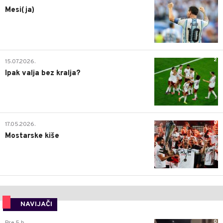
Mesi(ja)
2
15.07.2026.
Ipak valja bez kralja?
0
17.05.2026.
Mostarske kiše
NAVIJAČI
0