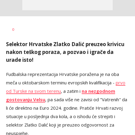
Dragan
AUTOR
0
Šutvić
Selektor Hrvatske Zlatko Dalić preuzeo krivicu
nakon teškog poraza, a pozvao i igrače da
urade isto!
Fudbalska reprezentacija Hrvatske poražena je na oba
meča u oktobarskom terminu evropskih kvalifikacija -
prvo
od Turske na svom terenu
, a zatim i
na nezgodnom
gostovanju Velsu
, pa sada više ne zavisi od "Vatrenih" da
li će direktno na Euro 2024. godine. Pratiće Hrvati razvoj
situacije u posljednja dva kola, a o ishodu će strepiti i
selektor Zlatko Dalić koji je preuzeo odgovornost za
neuspjehe.