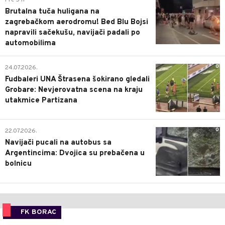
Pre 5 h
Brutalna tuča huligana na
zagrebačkom aerodromu! Bed Blu Bojsi
napravili sačekušu, navijači padali po
automobilima
0
24.07.2026.
Fudbaleri UNA Štrasena šokirano gledali
Grobare: Nevjerovatna scena na kraju
utakmice Partizana
0
22.07.2026.
Navijači pucali na autobus sa
Argentincima: Dvojica su prebačena u
bolnicu
FK BORAC