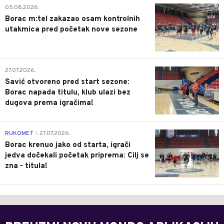
0
05.08.2026.
Borac m:tel zakazao osam kontrolnih
utakmica pred početak nove sezone
0
27.07.2026.
Savić otvoreno pred start sezone:
Borac napada titulu, klub ulazi bez
dugova prema igračima!
0
RUKOMET
27.07.2026.
|
Borac krenuo jako od starta, igrači
jedva dočekali početak priprema: Cilj se
zna - titula!