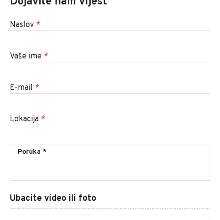
Dojavite nam vijest
Naslov
*
Vaše ime
*
E-mail
*
Lokacija
*
Ubacite video ili foto