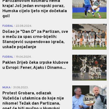
Partizanovom košmaru nema
kraja! Još jedan evropski poraz,
Humska cijelo ljeto nije dočekala
gol!
0
FUDBAL
22.08.2024.
|
Došao je "Dan D" za Partizan, sve
o meču za spas crno-bijelih:
Stanojević suspendovao igrača,
uskače pojačanje
0
FUDBAL
19.06.2024.
|
Paklen žrijeb čeka srpske klubove
u Evropi: Fener, Ajaks i Dinamo...
0
MUKA
31.08.2023.
|
Protest Grobara, odlazak
Vučelića i utakmica do koje nije
nikome! Težak dan Partizana,
opet će biti mučno u Humskoj