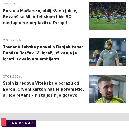
0
Pre 15 h
Borac u Mađarskoj obilježava jubilej:
Revanš sa ML Vitebskom biće 50.
nastup crveno-plavih u Evropi!
0
07.08.2026.
Trener Vitebska pohvalio Banjalučane:
Publika Borčev 12. igrač, uživanje je
igrati u ovakvom ambijentu
0
07.08.2026.
Srbin iz redova Vitebska o porazu od
Borca: Crveni karton nas je poremetio,
ali ide revanš - ništa još nije gotovo
RK BORAC