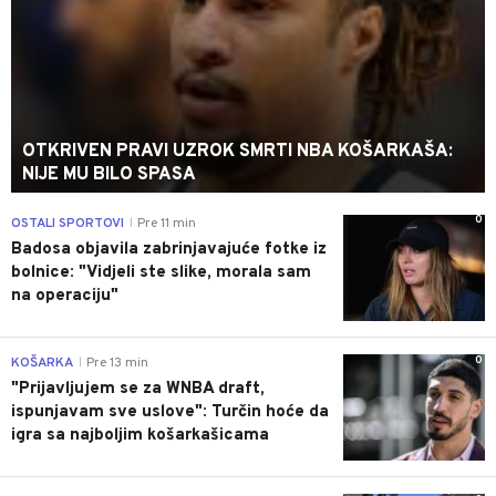
OTKRIVEN PRAVI UZROK SMRTI NBA KOŠARKAŠA:
NIJE MU BILO SPASA
0
OSTALI SPORTOVI
Pre 11 min
|
Badosa objavila zabrinjavajuće fotke iz
bolnice: "Vidjeli ste slike, morala sam
na operaciju"
0
KOŠARKA
Pre 13 min
|
"Prijavljujem se za WNBA draft,
ispunjavam sve uslove": Turčin hoće da
igra sa najboljim košarkašicama