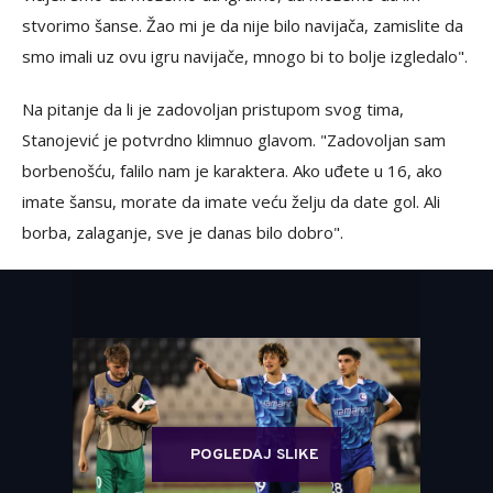
stvorimo šanse. Žao mi je da nije bilo navijača, zamislite da
smo imali uz ovu igru navijače, mnogo bi to bolje izgledalo".
Na pitanje da li je zadovoljan pristupom svog tima,
Stanojević je potvrdno klimnuo glavom. "Zadovoljan sam
borbenošću, falilo nam je karaktera. Ako uđete u 16, ako
imate šansu, morate da imate veću želju da date gol. Ali
borba, zalaganje, sve je danas bilo dobro".
POGLEDAJ SLIKE