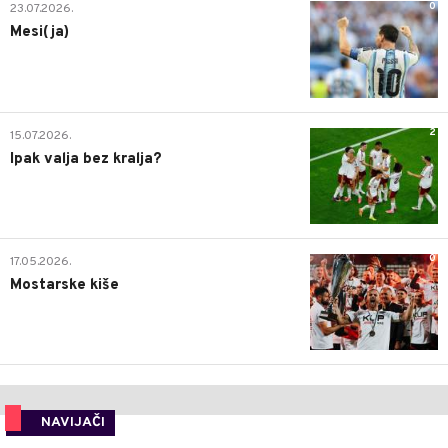
0
23.07.2026.
Mesi(ja)
2
15.07.2026.
Ipak valja bez kralja?
0
17.05.2026.
Mostarske kiše
NAVIJAČI