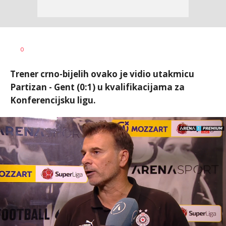
Nebojša
AUTOR
0
Šatara
Trener crno-bijelih ovako je vidio utakmicu
Partizan - Gent (0:1) u kvalifikacijama za
Konferencijsku ligu.