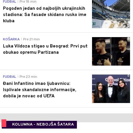
0
FUDBAL
Pre 18 min
|
Pogođen jedan od najboljih ukrajinskih
stadiona: Sa fasade skidano rusko ime
kluba
0
KOŠARKA
Pre 21 min
|
Luka Vildoza stigao u Beograd: Prvi put
obukao opremu Partizana
0
FUDBAL
Pre 23 min
|
Đani Infantino imao ljubavnicu:
Isplivale skandalozne informacije,
dobila je novac od UEFA
KOLUMNA - NEBOJŠA ŠATARA