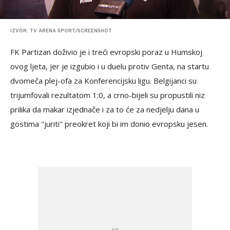
IZVOR: TV ARENA SPORT/SCREENSHOT
FK Partizan doživio je i treći evropski poraz u Humskoj
ovog ljeta, jer je izgubio i u duelu protiv Genta, na startu
dvomeča plej-ofa za Konferencijsku ligu. Belgijanci su
trijumfovali rezultatom 1:0, a crno-bijeli su propustili niz
prilika da makar izjednače i za to će za nedjelju dana u
gostima "juriti" preokret koji bi im donio evropsku jesen.