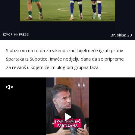
IZVOR: MN PRESS
Br. slika: 23
S obzirom na to da za vikend crno-bijeli neće igrati protiv
Spartaka iz Subotice, imaće nedjelju dana da se pripreme
za revanš u kojem će im ulog biti grupna faza.
zvuk