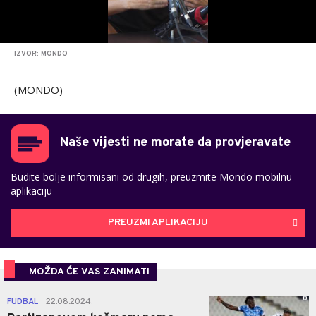
IZVOR: MONDO
(MONDO)
Naše vijesti ne morate da provjeravate
Budite bolje informisani od drugih, preuzmite Mondo mobilnu
aplikaciju
PREUZMI APLIKACIJU
MOŽDA ĆE VAS ZANIMATI
0
FUDBAL
22.08.2024.
|