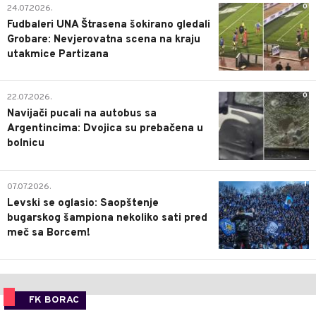
0
24.07.2026.
Fudbaleri UNA Štrasena šokirano gledali
Grobare: Nevjerovatna scena na kraju
utakmice Partizana
0
22.07.2026.
Navijači pucali na autobus sa
Argentincima: Dvojica su prebačena u
bolnicu
1
07.07.2026.
Levski se oglasio: Saopštenje
bugarskog šampiona nekoliko sati pred
meč sa Borcem!
FK BORAC