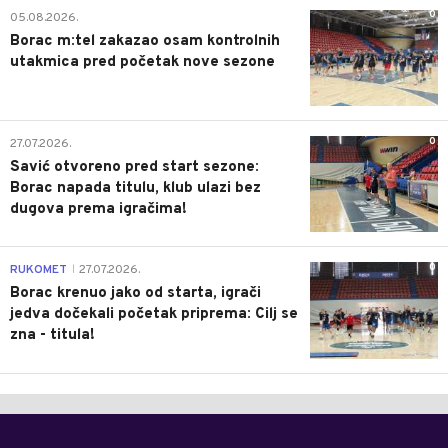
0
05.08.2026.
Borac m:tel zakazao osam kontrolnih
utakmica pred početak nove sezone
0
27.07.2026.
Savić otvoreno pred start sezone:
Borac napada titulu, klub ulazi bez
dugova prema igračima!
0
RUKOMET
27.07.2026.
|
Borac krenuo jako od starta, igrači
jedva dočekali početak priprema: Cilj se
zna - titula!