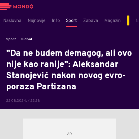
Naslovna
Najnovije
Info
Sport
Zabava
Magazin
M
Sport
Fudbal
"Da ne budem demagog, ali ovo
nije kao ranije": Aleksandar
Stanojević nakon novog evro-
poraza Partizana
22.08.2024. / 22:28