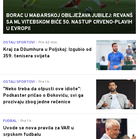
BORAC U MAĐARSKOJ OBILJEŽAVA JUBILEJ: REVANŠ
SA ML VITEBSKOM BIĆE 50. NASTUP CRVENO-PLAVIH
U EVROPI!
0
OSTALI SPORTOVI
Pre 42 min
|
Kraj za Džumhura u Poljskoj: Izgubio od
359. tenisera svijeta
0
OSTALI SPORTOVI
Pre 1 h
|
"Neko treba da otpusti ove idiote":
Podkaster pričao o Đokoviću, svi ga
prozivaju zbog jedne rečenice
0
FUDBAL
Pre 1 h
|
Uvode se nova pravila za VAR u
srpskom fudbalu