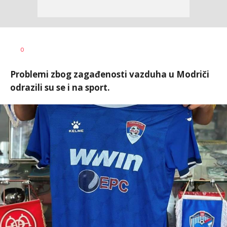
Nebojša
AUTOR
0
Šatara
Problemi zbog zagađenosti vazduha u Modriči
odrazili su se i na sport.