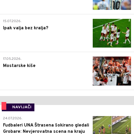
2
15.07.2026.
Ipak valja bez kralja?
0
17.05.2026.
Mostarske kiše
NAVIJAČI
0
24.07.2026.
Fudbaleri UNA Štrasena šokirano gledali
Grobare: Nevjerovatna scena na kraju