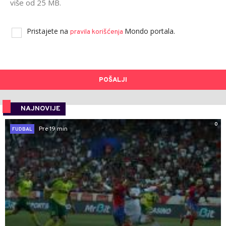
više od 25 MB.
Pristajete na
Mondo portala.
pravila korišćenja
POŠALJI
NAJNOVIJE
0
Pre 19 min
FUDBAL