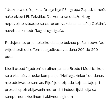
"Utakmica trećeg kola Druge lige RS - grupa Zapad, između
naše ekipe i FKTekstilac Derventa se odlaže zbog
nepovoljne situacije sa čistoćom vazduha na našoj Opštini",
naveli su iz modričkog drugoligaša.
Podsjetimo, prije nekoliko dana je buknuo požar i povećao
vrijednosti određenih zagađivača vazduha 200 do 500
puta.
Kiseli otpad "gudron" u rafinerijama u Brodu i Modriči, koje
su u vlasništvu ruske kompanije "Neftegazinkor" do danas
nije adekvatno saniran. Riječ je o otpadu koji nastaje pri
preradi upotrebljavanih motornih i industrijskih ulja sa
sumpornom kiselinom i aktivnom glinom.