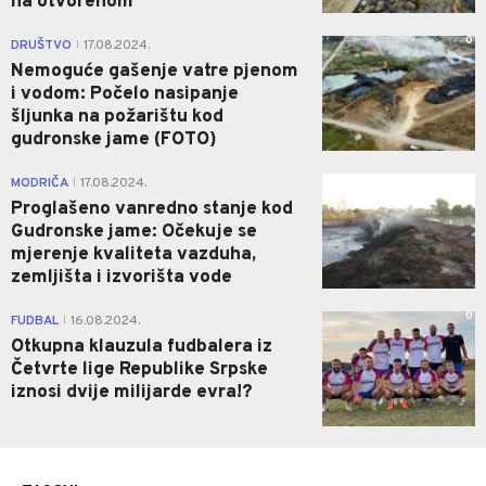
na otvorenom
0
DRUŠTVO
17.08.2024.
|
Nemoguće gašenje vatre pjenom
i vodom: Počelo nasipanje
šljunka na požarištu kod
gudronske jame (FOTO)
1
MODRIČA
17.08.2024.
|
Proglašeno vanredno stanje kod
Gudronske jame: Očekuje se
mjerenje kvaliteta vazduha,
zemljišta i izvorišta vode
0
FUDBAL
16.08.2024.
|
Otkupna klauzula fudbalera iz
Četvrte lige Republike Srpske
iznosi dvije milijarde evra!?