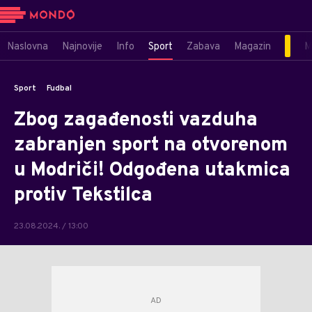
Naslovna
Najnovije
Info
Sport
Zabava
Magazin
M
Sport
Fudbal
Zbog zagađenosti vazduha
zabranjen sport na otvorenom
u Modriči! Odgođena utakmica
protiv Tekstilca
23.08.2024. / 13:00