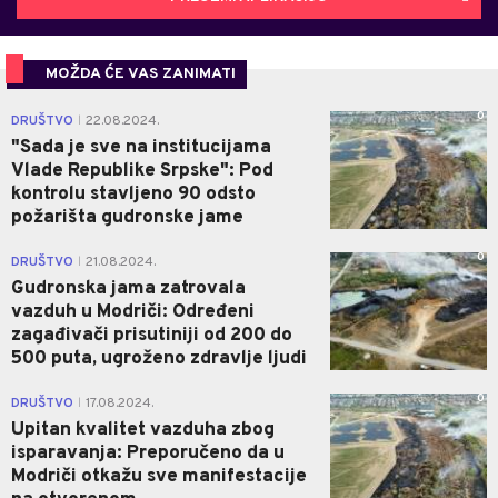
MOŽDA ĆE VAS ZANIMATI
0
DRUŠTVO
22.08.2024.
|
"Sada je sve na institucijama
Vlade Republike Srpske": Pod
kontrolu stavljeno 90 odsto
požarišta gudronske jame
0
DRUŠTVO
21.08.2024.
|
Gudronska jama zatrovala
vazduh u Modriči: Određeni
zagađivači prisutiniji od 200 do
500 puta, ugroženo zdravlje ljudi
0
DRUŠTVO
17.08.2024.
|
Upitan kvalitet vazduha zbog
isparavanja: Preporučeno da u
Modriči otkažu sve manifestacije