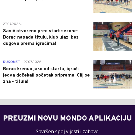
0
27.07.2026.
Savić otvoreno pred start sezone:
Borac napada titulu, klub ulazi bez
dugova prema igračima!
0
RUKOMET
27.07.2026.
|
Borac krenuo jako od starta, igrači
jedva dočekali početak priprema: Cilj se
zna - titula!
PREUZMI NOVU MONDO APLIKACIJU
Savršen spoj vijesti i zabave.