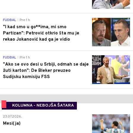
0
FUDBAL
Pre 1 h
|
"I kad smo u go**ima, mi smo
Partizan": Petrović otkrio šta mu je
rekao Jokanović kad ga je vidio
0
FUDBAL
Pre 1 h
|
"Ako se ovo desi u Srbiji, odmah se daje
žuti karton": De Bleker preuzeo
Sudijsku komisiju FSS
KOLUMNA - NEBOJŠA ŠATARA
0
23.07.2026.
Mesi(ja)