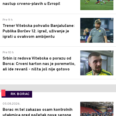
nastup crveno-plavih u Evropi!
0
Pre 9 h
Trener Vitebska pohvalio Banjalučane:
Publika Borčev 12. igrač, uživanje je
igrati u ovakvom ambijentu
0
Pre 10 h
Srbin iz redova Vitebska o porazu od
Borca: Crveni karton nas je poremetio,
ali ide revanš - ništa još nije gotovo
RK BORAC
0
05.08.2026.
Borac m:tel zakazao osam kontrolnih
utakmica pred početak nove sezone