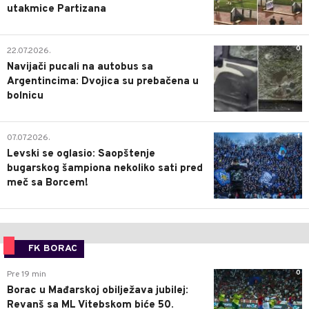
utakmice Partizana
0
22.07.2026.
Navijači pucali na autobus sa
Argentincima: Dvojica su prebačena u
bolnicu
1
07.07.2026.
Levski se oglasio: Saopštenje
bugarskog šampiona nekoliko sati pred
meč sa Borcem!
FK BORAC
0
Pre 19 min
Borac u Mađarskoj obilježava jubilej:
Revanš sa ML Vitebskom biće 50.