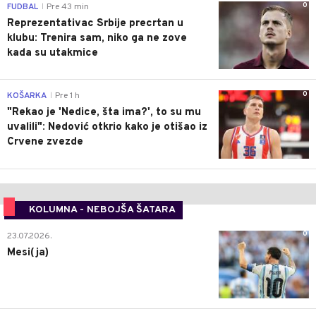
0
FUDBAL
Pre 43 min
|
Reprezentativac Srbije precrtan u
klubu: Trenira sam, niko ga ne zove
kada su utakmice
0
KOŠARKA
Pre 1 h
|
"Rekao je 'Nedice, šta ima?', to su mu
uvalili": Nedović otkrio kako je otišao iz
Crvene zvezde
KOLUMNA - NEBOJŠA ŠATARA
0
23.07.2026.
Mesi(ja)