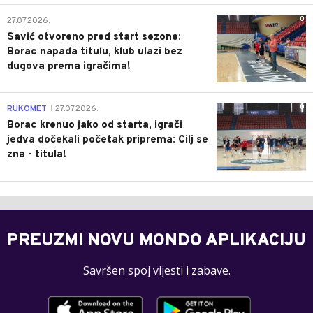
0
27.07.2026.
Savić otvoreno pred start sezone:
Borac napada titulu, klub ulazi bez
dugova prema igračima!
0
RUKOMET
27.07.2026.
|
Borac krenuo jako od starta, igrači
jedva dočekali početak priprema: Cilj se
zna - titula!
PREUZMI NOVU MONDO APLIKACIJU
Savršen spoj vijesti i zabave.