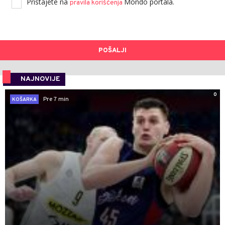
Pristajete na
Mondo portala.
pravila korišćenja
POŠALJI
NAJNOVIJE
0
Pre 7 min
KOŠARKA