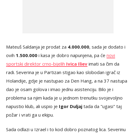
Mateuš Saldanja je prodat za
4.000.000
, sada je dodato i
ovih
1.500.000
i kasa je dobro napunjena, pa će
novi
sportski direktor crno-bijelih
Ivica Iliev
imati sa čim da
radi. Severina je u Partizan stigao kao slobodan igrač iz
Holandije, gdje je nastupao za Den Hang, a na 37 nastupa
dao je osam golova i imao jednu asistenciju. Bilo je i
problema sa njim kada je u jednom trenutku svojevoljno
napustio klub, ali uspio je
Igor Duljaj
tada da "ugasi" taj
požar i vrati ga u ekipu.
Sada odlazi u Izrael i to kod dobro poznatog lica. Severinu