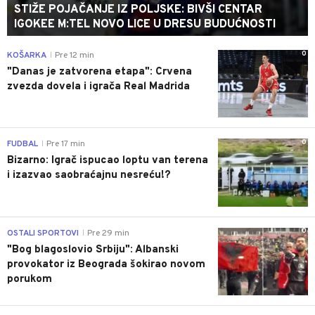
STIŽE POJAČANJE IZ POLJSKE: BIVŠI CENTAR
IGOKEE M:TEL NOVO LICE U DRESU BUDUĆNOSTI
0
KOŠARKA
Pre 12 min
|
"Danas je zatvorena etapa": Crvena
zvezda dovela i igrača Real Madrida
0
FUDBAL
Pre 17 min
|
Bizarno: Igrač ispucao loptu van terena
i izazvao saobraćajnu nesreću!?
0
OSTALI SPORTOVI
Pre 29 min
|
"Bog blagoslovio Srbiju": Albanski
provokator iz Beograda šokirao novom
porukom