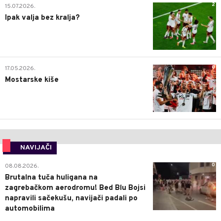
2
15.07.2026.
Ipak valja bez kralja?
0
17.05.2026.
Mostarske kiše
NAVIJAČI
0
08.08.2026.
Brutalna tuča huligana na
zagrebačkom aerodromu! Bed Blu Bojsi
napravili sačekušu, navijači padali po
automobilima