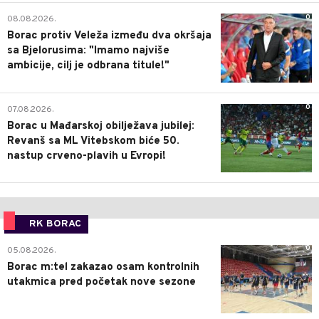
0
08.08.2026.
Borac protiv Veleža između dva okršaja
sa Bjelorusima: "Imamo najviše
ambicije, cilj je odbrana titule!"
0
07.08.2026.
Borac u Mađarskoj obilježava jubilej:
Revanš sa ML Vitebskom biće 50.
nastup crveno-plavih u Evropi!
RK BORAC
0
05.08.2026.
Borac m:tel zakazao osam kontrolnih
utakmica pred početak nove sezone