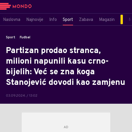
Naslovna
Najnovije
Info
Sport
Zabava
Magazin
M
Sport
Fudbal
Partizan prodao stranca,
milioni napunili kasu crno-
bijelih: Već se zna koga
Stanojević dovodi kao zamjenu
03.09.2024. / 13:02