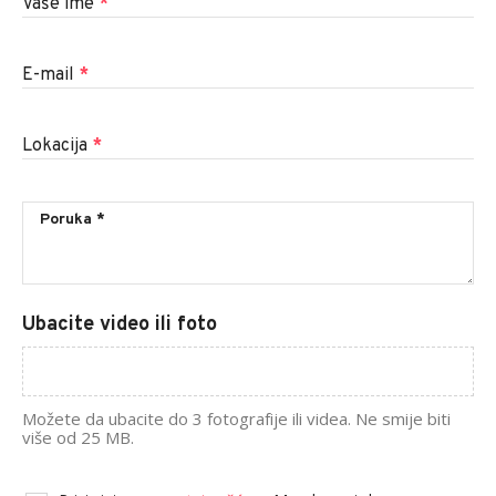
Vaše ime
*
E-mail
*
Lokacija
*
Ubacite video ili foto
Možete da ubacite do 3 fotografije ili videa. Ne smije biti
više od 25 MB.