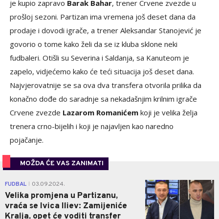
je kupio zapravo
Barak Bahar
, trener Crvene zvezde u
prošloj sezoni. Partizan ima vremena još deset dana da
prodaje i dovodi igrače, a trener Aleksandar Stanojević je
govorio o tome kako želi da se iz kluba sklone neki
fudbaleri. Otišli su Severina i Saldanja, sa Kanuteom je
zapelo, vidjećemo kako će teći situacija još deset dana.
Najvjerovatnije se sa ova dva transfera otvorila prilika da
konačno dođe do saradnje sa nekadašnjim krilnim igrače
Crvene zvezde
Lazarom Romanićem
koji je velika želja
trenera crno-bijelih i koji je najavljen kao naredno
pojačanje.
MOŽDA ĆE VAS ZANIMATI
1
FUDBAL
03.09.2024.
|
Velika promjena u Partizanu,
vraća se Ivica Iliev: Zamijeniće
Kralja, opet će voditi transfer