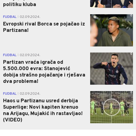
politiku kluba
0
FUDBAL
02.09.2024.
|
Evropski rival Borca se pojačao iz
Partizana!
0
FUDBAL
02.09.2024.
|
Partizan vraća igrača od
5.500.000 evra: Stanojević
dobija strašno pojačanje i rješava
dva problema!
0
FUDBAL
02.09.2024.
|
Haos u Partizanu usred derbija
Superlige: Novi kapiten krenuo
na Arijagu, Mujakić ih rastavljao!
(VIDEO)