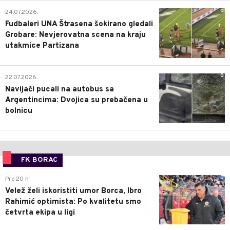
0
24.07.2026.
Fudbaleri UNA Štrasena šokirano gledali
Grobare: Nevjerovatna scena na kraju
utakmice Partizana
0
22.07.2026.
Navijači pucali na autobus sa
Argentincima: Dvojica su prebačena u
bolnicu
FK BORAC
0
Pre 20 h
Velež želi iskoristiti umor Borca, Ibro
Rahimić optimista: Po kvalitetu smo
četvrta ekipa u ligi