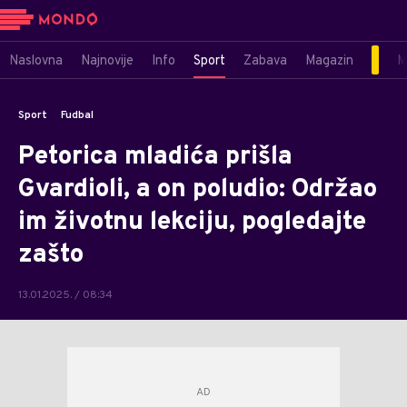
Naslovna
Najnovije
Info
Sport
Zabava
Magazin
M
Sport
Fudbal
Petorica mladića prišla
Gvardioli, a on poludio: Održao
im životnu lekciju, pogledajte
zašto
13.01.2025. / 08:34