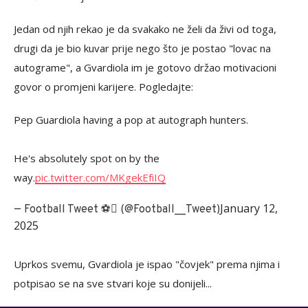
Jedan od njih rekao je da svakako ne želi da živi od toga,
drugi da je bio kuvar prije nego što je postao "lovac na
autograme", a Gvardiola im je gotovo držao motivacioni
govor o promjeni karijere. Pogledajte:
Pep Guardiola having a pop at autograph hunters.
He's absolutely spot on by the
way.
pic.twitter.com/MKgekEfiIQ
January 12,
— Football Tweet ⚽ (@Football__Tweet)
2025
Uprkos svemu, Gvardiola je ispao "čovjek" prema njima i
potpisao se na sve stvari koje su donijeli...