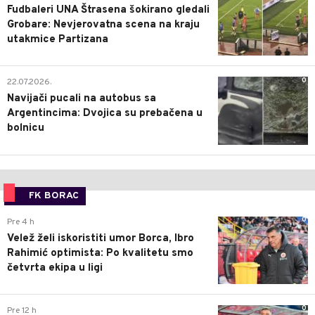
Fudbaleri UNA Štrasena šokirano gledali
Grobare: Nevjerovatna scena na kraju
utakmice Partizana
0
22.07.2026.
Navijači pucali na autobus sa
Argentincima: Dvojica su prebačena u
bolnicu
FK BORAC
0
Pre 4 h
Velež želi iskoristiti umor Borca, Ibro
Rahimić optimista: Po kvalitetu smo
četvrta ekipa u ligi
0
Pre 12 h