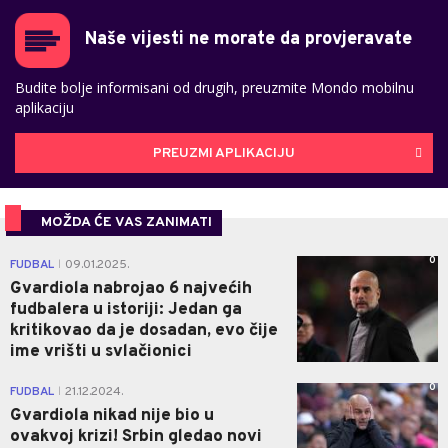
Naše vijesti ne morate da provjeravate
Budite bolje informisani od drugih, preuzmite Mondo mobilnu
aplikaciju
PREUZMI APLIKACIJU
MOŽDA ĆE VAS ZANIMATI
0
FUDBAL
09.01.2025.
|
Gvardiola nabrojao 6 najvećih
fudbalera u istoriji: Jedan ga
kritikovao da je dosadan, evo čije
ime vrišti u svlačionici
0
FUDBAL
21.12.2024.
|
Gvardiola nikad nije bio u
ovakvoj krizi! Srbin gledao novi