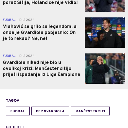
poraz Sitija, Holand se nije vidio!
0
FUDBAL
12.12.2024.
|
Vlahović se grlio sa legendom, a
onda je Gvardiola pobjesnio: On
je to rekao? Ne, ne!
0
FUDBAL
12.12.2024.
|
Gvardiola nikad nije bio u
ovolikoj krizi: Mančester sitiju
prijeti ispadanje iz Lige šampiona
TAGOVI
FUDBAL
PEP GVARDIOLA
MANČESTER SITI
PODIJELI