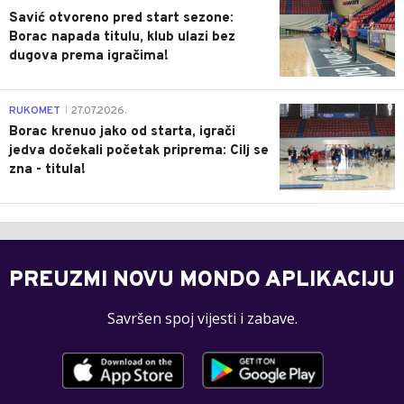
Savić otvoreno pred start sezone:
Borac napada titulu, klub ulazi bez
dugova prema igračima!
0
RUKOMET
27.07.2026.
|
Borac krenuo jako od starta, igrači
jedva dočekali početak priprema: Cilj se
zna - titula!
PREUZMI NOVU MONDO APLIKACIJU
Savršen spoj vijesti i zabave.