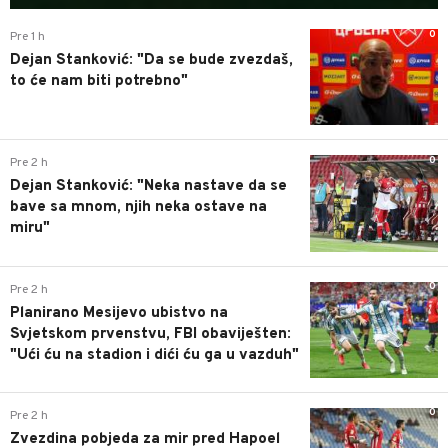
0
Pre 1 h
Dejan Stanković: "Da se bude zvezdaš,
to će nam biti potrebno"
0
Pre 2 h
Dejan Stanković: "Neka nastave da se
bave sa mnom, njih neka ostave na
miru"
0
Pre 2 h
Planirano Mesijevo ubistvo na
Svjetskom prvenstvu, FBI obaviješten:
"Ući ću na stadion i dići ću ga u vazduh"
0
Pre 2 h
Zvezdina pobjeda za mir pred Hapoel