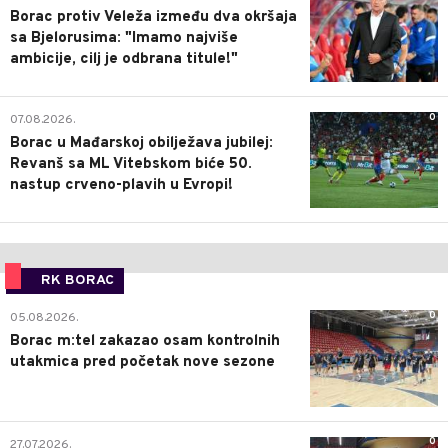
Borac protiv Veleža između dva okršaja
sa Bjelorusima: "Imamo najviše
ambicije, cilj je odbrana titule!"
0
07.08.2026.
Borac u Mađarskoj obilježava jubilej:
Revanš sa ML Vitebskom biće 50.
nastup crveno-plavih u Evropi!
RK BORAC
0
05.08.2026.
Borac m:tel zakazao osam kontrolnih
utakmica pred početak nove sezone
0
27.07.2026.