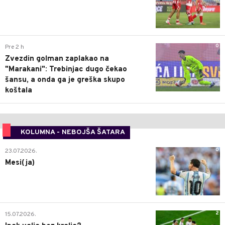
0
Pre 2 h
Zvezdin golman zaplakao na
"Marakani": Trebinjac dugo čekao
šansu, a onda ga je greška skupo
koštala
KOLUMNA - NEBOJŠA ŠATARA
0
23.07.2026.
Mesi(ja)
2
15.07.2026.