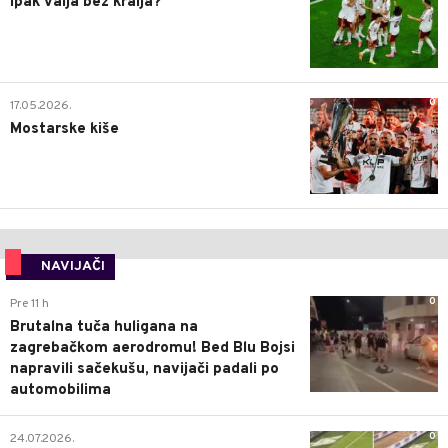
Ipak valja bez kralja?
0
17.05.2026.
Mostarske kiše
NAVIJAČI
0
Pre 11 h
Brutalna tuča huligana na
zagrebačkom aerodromu! Bed Blu Bojsi
napravili sačekušu, navijači padali po
automobilima
0
24.07.2026.