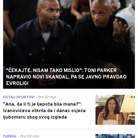
"ČEKAJTE, NISAM TAKO MISLIO": TONI PARKER
NAPRAVIO NOVI SKANDAL, PA SE JAVNO PRAVDAO
EVROLIGI
0
OSTALI SPORTOVI
Pre 32 min
|
"Ana, da li ti je ljepota bila mana?":
Ivanovićeva otkrila da i danas osjeća
ljubomoru zbog svog izgleda
0
FUDBAL
Pre 50 min
|