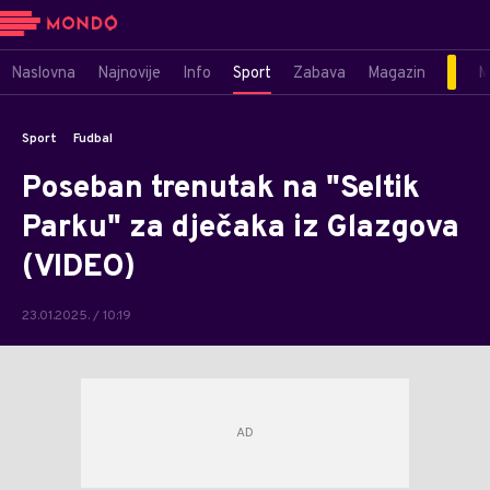
Naslovna
Najnovije
Info
Sport
Zabava
Magazin
M
Sport
Fudbal
Poseban trenutak na "Seltik
Parku" za dječaka iz Glazgova
(VIDEO)
23.01.2025. / 10:19