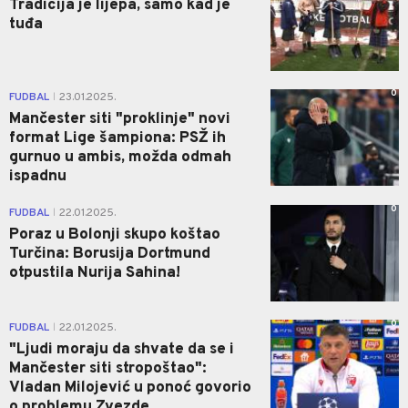
Tradicija je lijepa, samo kad je
tuđa
0
FUDBAL
23.01.2025.
|
Mančester siti "proklinje" novi
format Lige šampiona: PSŽ ih
gurnuo u ambis, možda odmah
ispadnu
0
FUDBAL
22.01.2025.
|
Poraz u Bolonji skupo koštao
Turčina: Borusija Dortmund
otpustila Nurija Sahina!
0
FUDBAL
22.01.2025.
|
"Ljudi moraju da shvate da se i
Mančester siti stropoštao":
Vladan Milojević u ponoć govorio
o problemu Zvezde