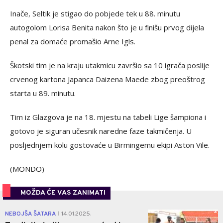
Inače, Seltik je stigao do pobjede tek u 88. minutu
autogolom Lorisa Benita nakon što je u finišu prvog dijela
penal za domaće promašio Arne Igls.
Škotski tim je na kraju utakmicu završio sa 10 igrača poslije
crvenog kartona Japanca Daizena Maede zbog preoštrog
starta u 89. minutu.
Tim iz Glazgova je na 18. mjestu na tabeli Lige šampiona i
gotovo je siguran učesnik naredne faze takmičenja. U
posljednjem kolu gostovaće u Birmingemu ekipi Aston Vile.
(MONDO)
MOŽDA ĆE VAS ZANIMATI
3
NEBOJŠA ŠATARA
14.01.2025.
|