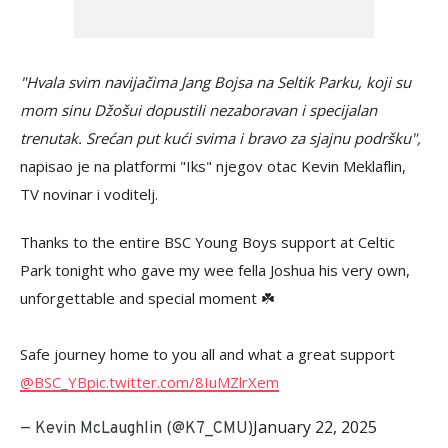
"Hvala svim navijačima Jang Bojsa na Seltik Parku, koji su
mom sinu Džošui dopustili nezaboravan i specijalan
trenutak. Srećan put kući svima i bravo za sjajnu podršku",
napisao je na platformi "Iks" njegov otac Kevin Meklaflin,
TV novinar i voditelj.
Thanks to the entire BSC Young Boys support at Celtic
Park tonight who gave my wee fella Joshua his very own,
unforgettable and special moment ☘️
Safe journey home to you all and what a great support
@BSC_YB
pic.twitter.com/8IuMZlrXem
January 22, 2025
— Kevin McLaughlin (@K7_CMU)