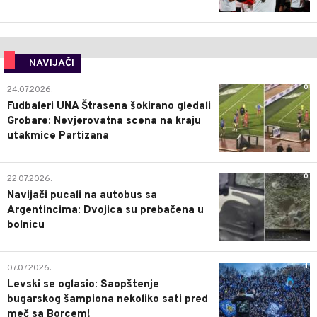
NAVIJAČI
0
24.07.2026.
Fudbaleri UNA Štrasena šokirano gledali
Grobare: Nevjerovatna scena na kraju
utakmice Partizana
0
22.07.2026.
Navijači pucali na autobus sa
Argentincima: Dvojica su prebačena u
bolnicu
1
07.07.2026.
Levski se oglasio: Saopštenje
bugarskog šampiona nekoliko sati pred
meč sa Borcem!