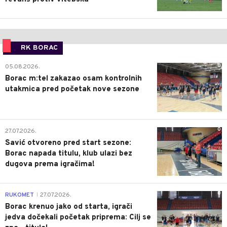
RK BORAC
0
05.08.2026.
Borac m:tel zakazao osam kontrolnih
utakmica pred početak nove sezone
0
27.07.2026.
Savić otvoreno pred start sezone:
Borac napada titulu, klub ulazi bez
dugova prema igračima!
0
RUKOMET
27.07.2026.
|
Borac krenuo jako od starta, igrači
jedva dočekali početak priprema: Cilj se