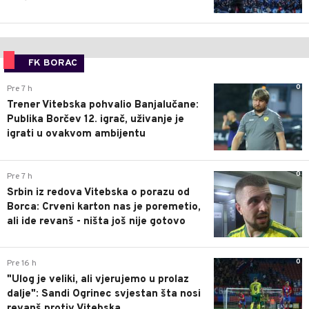
FK BORAC
0
Pre 7 h
Trener Vitebska pohvalio Banjalučane:
Publika Borčev 12. igrač, uživanje je
igrati u ovakvom ambijentu
0
Pre 7 h
Srbin iz redova Vitebska o porazu od
Borca: Crveni karton nas je poremetio,
ali ide revanš - ništa još nije gotovo
0
Pre 16 h
"Ulog je veliki, ali vjerujemo u prolaz
dalje": Sandi Ogrinec svjestan šta nosi
revanš protiv Vitebska