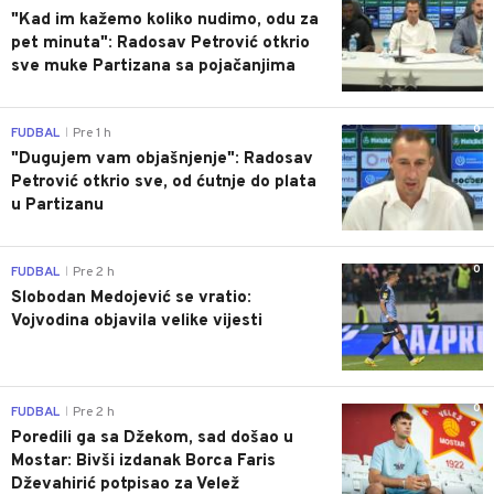
"Kad im kažemo koliko nudimo, odu za
pet minuta": Radosav Petrović otkrio
sve muke Partizana sa pojačanjima
0
FUDBAL
Pre 1 h
|
"Dugujem vam objašnjenje": Radosav
Petrović otkrio sve, od ćutnje do plata
u Partizanu
0
FUDBAL
Pre 2 h
|
Slobodan Medojević se vratio:
Vojvodina objavila velike vijesti
0
FUDBAL
Pre 2 h
|
Poredili ga sa Džekom, sad došao u
Mostar: Bivši izdanak Borca Faris
Dževahirić potpisao za Velež