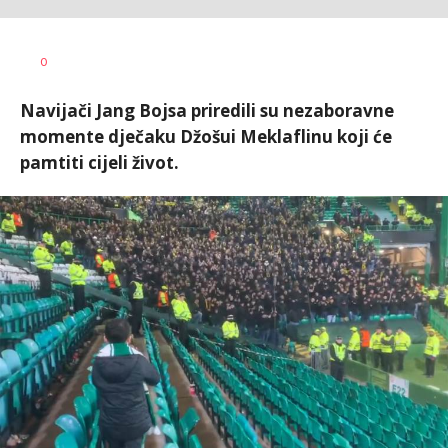
Nebojša
AUTOR
0
Šatara
Navijači Jang Bojsa priredili su nezaboravne
momente dječaku Džošui Meklaflinu koji će
pamtiti cijeli život.