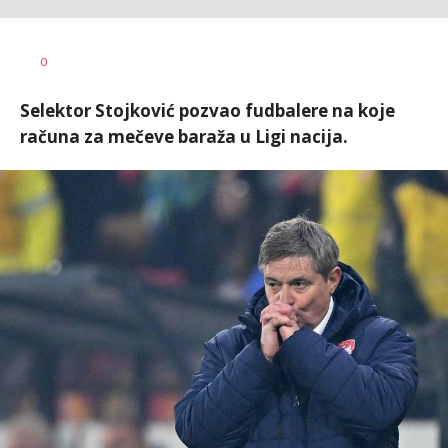
Dragan
AUTOR
0
Šutvić
Selektor Stojković pozvao fudbalere na koje
računa za mečeve baraža u Ligi nacija.