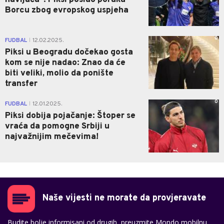
navijača": Piksi poslao poruku
Borcu zbog evropskog uspjeha
0
FUDBAL
12.02.2025.
|
Piksi u Beogradu dočekao gosta
kom se nije nadao: Znao da će
biti veliki, molio da ponište
transfer
0
FUDBAL
12.01.2025.
|
Piksi dobija pojačanje: Štoper se
vraća da pomogne Srbiji u
najvažnijim mečevima!
Naše vijesti ne morate da provjeravate
Budite bolje informisani od drugih, preuzmite Mondo mobilnu