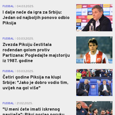
0
FUDBAL
04.03.2025.
|
I dalje neće da igra za Srbiju:
Jedan od najboljih ponovo odbio
Piksija
0
FUDBAL
03.03.2025.
|
Zvezda Piksiju čestitala
rođendan golom protiv
Partizana: Pogledajte majstoriju
iz 1987. godine
2
FUDBAL
03.03.2025.
|
Četiri godine Piksija na klupi
Srbije: "Jako je dobro vodio tim,
uvijek na gol više"
0
FUDBAL
21.02.2025.
|
"U meni ćete imati iskrenog