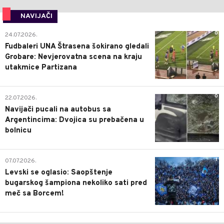
NAVIJAČI
0
24.07.2026.
Fudbaleri UNA Štrasena šokirano gledali
Grobare: Nevjerovatna scena na kraju
utakmice Partizana
0
22.07.2026.
Navijači pucali na autobus sa
Argentincima: Dvojica su prebačena u
bolnicu
1
07.07.2026.
Levski se oglasio: Saopštenje
bugarskog šampiona nekoliko sati pred
meč sa Borcem!