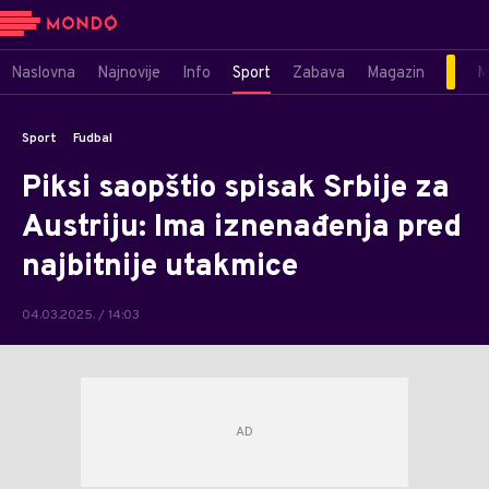
Naslovna
Najnovije
Info
Sport
Zabava
Magazin
M
Sport
Fudbal
Piksi saopštio spisak Srbije za
Austriju: Ima iznenađenja pred
najbitnije utakmice
04.03.2025. / 14:03