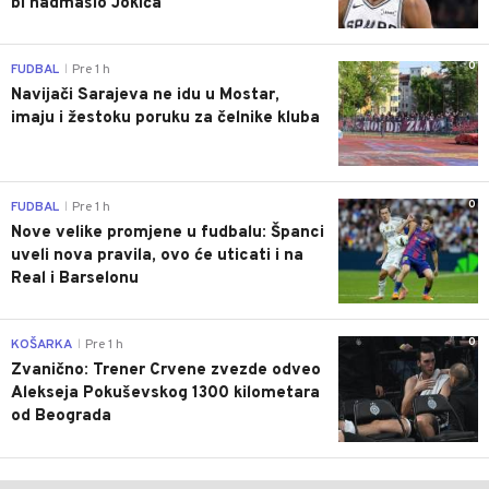
bi nadmašio Jokića
0
FUDBAL
Pre 1 h
|
Navijači Sarajeva ne idu u Mostar,
imaju i žestoku poruku za čelnike kluba
0
FUDBAL
Pre 1 h
|
Nove velike promjene u fudbalu: Španci
uveli nova pravila, ovo će uticati i na
Real i Barselonu
0
KOŠARKA
Pre 1 h
|
Zvanično: Trener Crvene zvezde odveo
Alekseja Pokuševskog 1300 kilometara
od Beograda