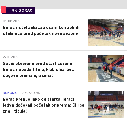
RK BORAC
0
05.08.2026.
Borac m:tel zakazao osam kontrolnih
utakmica pred početak nove sezone
0
27.07.2026.
Savić otvoreno pred start sezone:
Borac napada titulu, klub ulazi bez
dugova prema igračima!
0
RUKOMET
27.07.2026.
|
Borac krenuo jako od starta, igrači
jedva dočekali početak priprema: Cilj se
zna - titula!