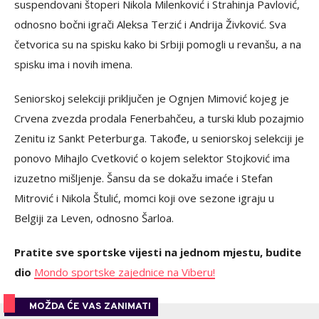
suspendovani štoperi Nikola Milenković i Strahinja Pavlović,
odnosno bočni igrači Aleksa Terzić i Andrija Živković. Sva
četvorica su na spisku kako bi Srbiji pomogli u revanšu, a na
spisku ima i novih imena.
Seniorskoj selekciji priključen je Ognjen Mimović kojeg je
Crvena zvezda prodala Fenerbahčeu, a turski klub pozajmio
Zenitu iz Sankt Peterburga. Takođe, u seniorskoj selekciji je
ponovo Mihajlo Cvetković o kojem selektor Stojković ima
izuzetno mišljenje. Šansu da se dokažu imaće i Stefan
Mitrović i Nikola Štulić, momci koji ove sezone igraju u
Belgiji za Leven, odnosno Šarloa.
Pratite sve sportske vijesti na jednom mjestu, budite
dio
Mondo sportske zajednice na Viberu!
MOŽDA ĆE VAS ZANIMATI