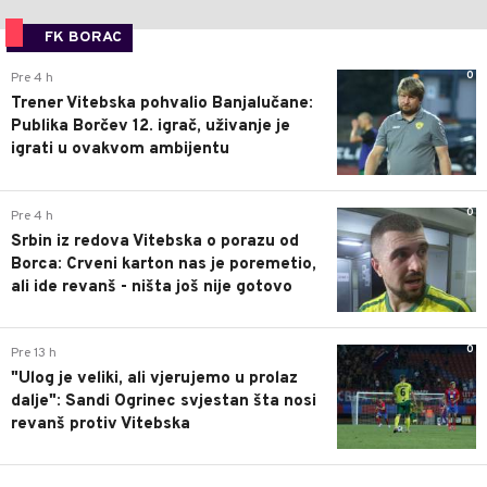
FK BORAC
0
Pre 4 h
Trener Vitebska pohvalio Banjalučane:
Publika Borčev 12. igrač, uživanje je
igrati u ovakvom ambijentu
0
Pre 4 h
Srbin iz redova Vitebska o porazu od
Borca: Crveni karton nas je poremetio,
ali ide revanš - ništa još nije gotovo
0
Pre 13 h
"Ulog je veliki, ali vjerujemo u prolaz
dalje": Sandi Ogrinec svjestan šta nosi
revanš protiv Vitebska