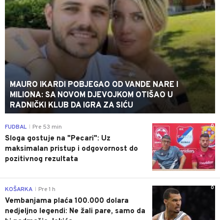
MAURO IKARDI POBJEGAO OD VANDE NARE I
MILIONA: SA NOVOM DJEVOJKOM OTIŠAO U
RADNIČKI KLUB DA IGRA ZA SIĆU
0
FUDBAL
Pre 53 min
|
Sloga gostuje na "Pecari": Uz
maksimalan pristup i odgovornost do
pozitivnog rezultata
0
KOŠARKA
Pre 1 h
|
Vembanjama plaća 100.000 dolara
nedjeljno legendi: Ne žali pare, samo da