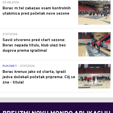
0
05.08.2026.
Borac m:tel zakazao osam kontrolnih
utakmica pred početak nove sezone
0
27.07.2026.
Savić otvoreno pred start sezone:
Borac napada titulu, klub ulazi bez
dugova prema igračima!
0
RUKOMET
27.07.2026.
|
Borac krenuo jako od starta, igrači
jedva dočekali početak priprema: Cilj se
zna - titula!