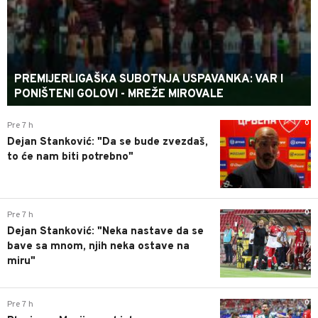
PREMIJERLIGAŠKA SUBOTNJA USPAVANKA: VAR I
PONIŠTENI GOLOVI - MREŽE MIROVALE
0
Pre 7 h
Dejan Stanković: "Da se bude zvezdaš,
to će nam biti potrebno"
0
Pre 7 h
Dejan Stanković: "Neka nastave da se
bave sa mnom, njih neka ostave na
miru"
0
Pre 7 h