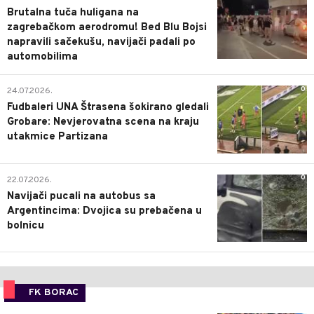
Brutalna tuča huligana na
zagrebačkom aerodromu! Bed Blu Bojsi
napravili sačekušu, navijači padali po
automobilima
0
24.07.2026.
Fudbaleri UNA Štrasena šokirano gledali
Grobare: Nevjerovatna scena na kraju
utakmice Partizana
0
22.07.2026.
Navijači pucali na autobus sa
Argentincima: Dvojica su prebačena u
bolnicu
FK BORAC