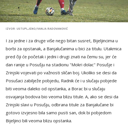
IZVOR: USTUPLJENO/VANJA RADOVANOVIĆ
I za jedne i za druge više nego bitan susret, Bijeljincima u
borbi za opstanak, a Banjalučanima u bici za titulu. Utakmica
pred čiji će početak i jedni i drugi znati na čemu su, jer će
dan ranije u Posušju na stadionu "Mokri dolac" Posušje i
Zrinjski vojevati po važnosti sličan boj. Ukoliko se desi da
Posušaci zabilježe pobjedu, Radnik će i u slučaju pobjede
biti veoma daleko od opstanka, a Borac bi u slučaju
osvajanja bodova bio veoma blizu titule. A, ako se desi da
Zrinjski slavi u Posušju, odbrana titule za Banjalučane bi
gotovo izvjesno bila samo pusti san, dok bi pobjedom
Bijeljinci bili veoma blizu opstanka.