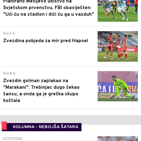
Planirano Mesijevo ubistvo na
Svjetskom prvenstvu, FBI obaviješten:
"Ući ću na stadion i dići ću ga u vazduh"
0
Pre 7 h
Zvezdina pobjeda za mir pred Hapoel
0
Pre 8 h
Zvezdin golman zaplakao na
"Marakani": Trebinjac dugo čekao
šansu, a onda ga je greška skupo
koštala
KOLUMNA - NEBOJŠA ŠATARA
0
23.07.2026.