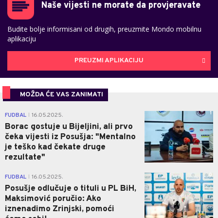
Naše vijesti ne morate da provjeravate
Budite bolje informisani od drugih, preuzmite Mondo mobilnu
aplikaciju
PREUZMI APLIKACIJU
MOŽDA ĆE VAS ZANIMATI
1
FUDBAL
16.05.2025.
|
Borac gostuje u Bijeljini, ali prvo
čeka vijesti iz Posušja: "Mentalno
je teško kad čekate druge
rezultate"
0
FUDBAL
16.05.2025.
|
Posušje odlučuje o tituli u PL BiH,
Maksimović poručio: Ako
iznenadimo Zrinjski, pomoći