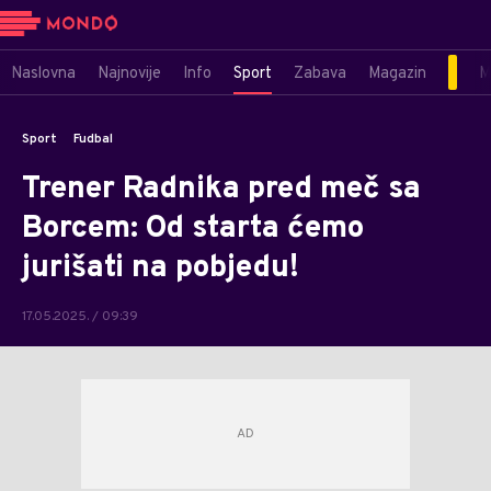
Naslovna
Najnovije
Info
Sport
Zabava
Magazin
M
Sport
Fudbal
Trener Radnika pred meč sa
Borcem: Od starta ćemo
jurišati na pobjedu!
17.05.2025. / 09:39