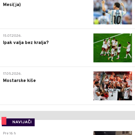
Mesi(ja)
2
15.07.2026.
Ipak valja bez kralja?
0
17.05.2026.
Mostarske kiše
NAVIJAČI
0
Pre 16 h