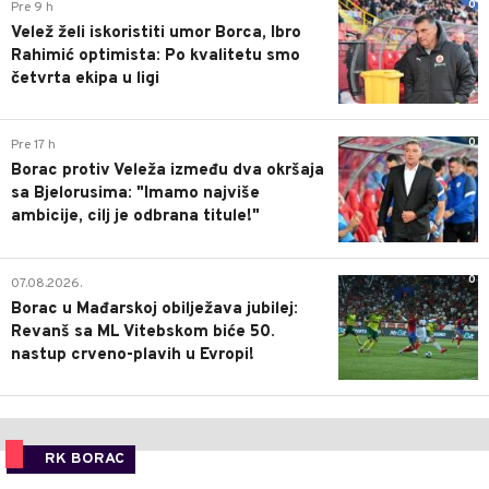
0
Pre 9 h
Velež želi iskoristiti umor Borca, Ibro
Rahimić optimista: Po kvalitetu smo
četvrta ekipa u ligi
0
Pre 17 h
Borac protiv Veleža između dva okršaja
sa Bjelorusima: "Imamo najviše
ambicije, cilj je odbrana titule!"
0
07.08.2026.
Borac u Mađarskoj obilježava jubilej:
Revanš sa ML Vitebskom biće 50.
nastup crveno-plavih u Evropi!
RK BORAC