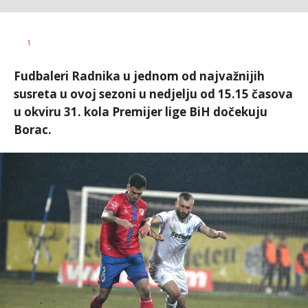
Nebojša
AUTOR
1
Šatara
Fudbaleri Radnika u jednom od najvažnijih
susreta u ovoj sezoni u nedjelju od 15.15 časova
u okviru 31. kola Premijer lige BiH dočekuju
Borac.