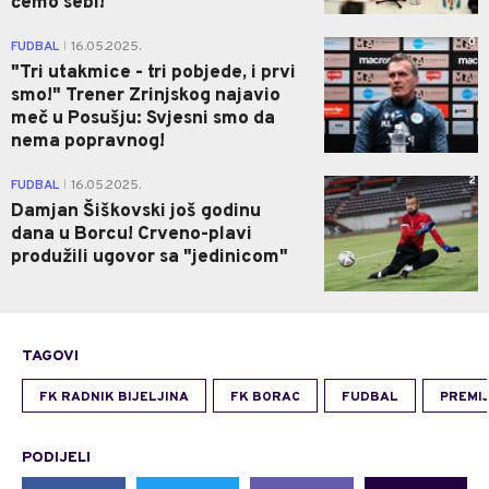
ćemo sebi!
0
FUDBAL
16.05.2025.
|
"Tri utakmice - tri pobjede, i prvi
smo!" Trener Zrinjskog najavio
meč u Posušju: Svjesni smo da
nema popravnog!
2
FUDBAL
16.05.2025.
|
Damjan Šiškovski još godinu
dana u Borcu! Crveno-plavi
produžili ugovor sa "jedinicom"
TAGOVI
FK RADNIK BIJELJINA
FK BORAC
FUDBAL
PREMIJ
PODIJELI