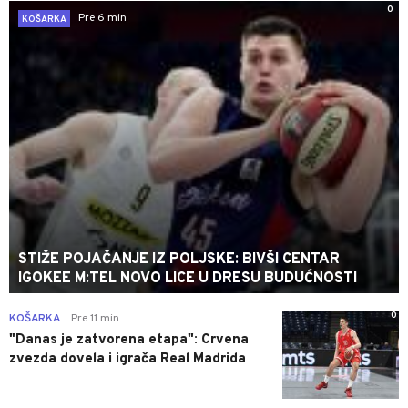
0
Pre 6 min
KOŠARKA
STIŽE POJAČANJE IZ POLJSKE: BIVŠI CENTAR
IGOKEE M:TEL NOVO LICE U DRESU BUDUĆNOSTI
0
KOŠARKA
Pre 11 min
|
"Danas je zatvorena etapa": Crvena
zvezda dovela i igrača Real Madrida