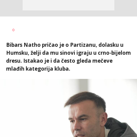
0
Bibars Natho pričao je o Partizanu, dolasku u
Humsku, želji da mu sinovi igraju u crno-bijelom
dresu. Istakao je i da često gleda mečeve
mlađih kategorija kluba.