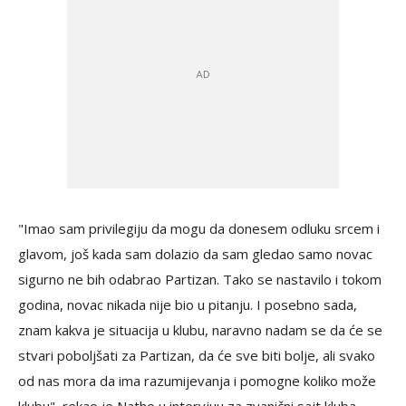
"Imao sam privilegiju da mogu da donesem odluku srcem i
glavom, još kada sam dolazio da sam gledao samo novac
sigurno ne bih odabrao Partizan. Tako se nastavilo i tokom
godina, novac nikada nije bio u pitanju. I posebno sada,
znam kakva je situacija u klubu, naravno nadam se da će se
stvari poboljšati za Partizan, da će sve biti bolje, ali svako
od nas mora da ima razumijevanja i pomogne koliko može