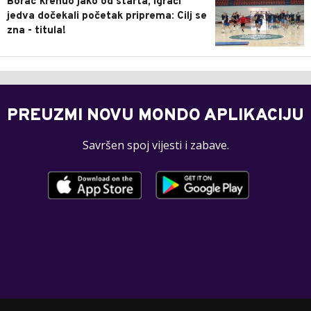
Borac krenuo jako od starta, igrači
jedva dočekali početak priprema: Cilj se
zna - titula!
PREUZMI NOVU MONDO APLIKACIJU
Savršen spoj vijesti i zabave.