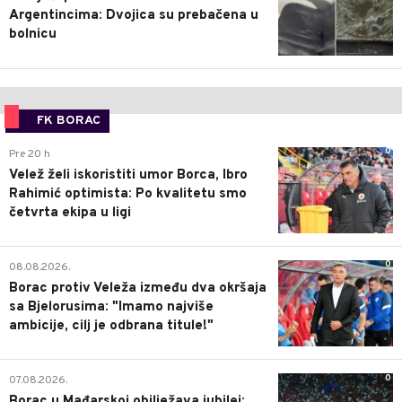
Argentincima: Dvojica su prebačena u
bolnicu
FK BORAC
0
Pre 20 h
Velež želi iskoristiti umor Borca, Ibro
Rahimić optimista: Po kvalitetu smo
četvrta ekipa u ligi
0
08.08.2026.
Borac protiv Veleža između dva okršaja
sa Bjelorusima: "Imamo najviše
ambicije, cilj je odbrana titule!"
0
07.08.2026.
Borac u Mađarskoj obilježava jubilej: