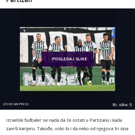
Partizan"
POGLEDAJ SLIKE
IZVOR: MN PRESS
Br. slika: 5
Izraelski fudbaler se nada da će ostati u Partizanu i kada
završi karijeru. Takođe, volio bi i da neko od njegova tri sina