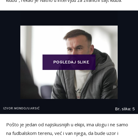
klubu", rekao je Natho u intervjuu za zvanični sajt kluba.
POGLEDAJ SLIKE
IZVOR: MONDO/U.ARSIĆ
Br. slika: 5
Pošto je jedan od najiskusnijih u ekipi, ima ulogu i ne samo
na fudbalskom terenu, već i van njega, da bude uzor i