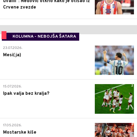
uvalili": Nedović otkrio kako je otišao iz
Crvene zvezde
KOLUMNA - NEBOJŠA ŠATARA
0
23.07.2026.
Mesi(ja)
2
15.07.2026.
Ipak valja bez kralja?
0
17.05.2026.
Mostarske kiše