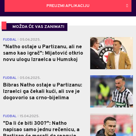
PREUZMI APLIKACIJU
MOŽDA ĆE VAS ZANIMATI
0
FUDBAL
05.06.2025.
|
"Natho ostaje u Partizanu, ali ne
samo kao igrač": Mijatović otkrio
novu ulogu Izraelca u Humskoj
0
FUDBAL
05.06.2025.
|
Bibras Natho ostaje u Partizanu:
Izraelci ga čekali kući, ali sve je
dogovorio sa crno-bijelima
0
FUDBAL
15.04.2025.
|
"Da li će biti 300?": Natho
napisao samo jednu rečenicu, a