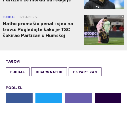
Partizan će morati da reaguje
0
FUDBAL
02.04.2025.
|
Natho promašio penal i sjeo na
travu: Pogledajte kako je TSC
šokirao Partizan u Humskoj
TAGOVI
FUDBAL
BIBARS NATHO
FK PARTIZAN
PODIJELI