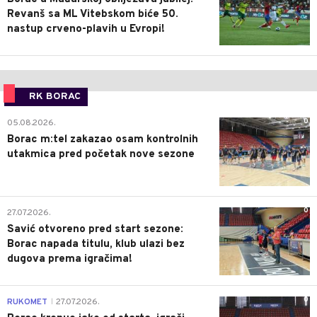
Revanš sa ML Vitebskom biće 50.
nastup crveno-plavih u Evropi!
RK BORAC
0
05.08.2026.
Borac m:tel zakazao osam kontrolnih
utakmica pred početak nove sezone
0
27.07.2026.
Savić otvoreno pred start sezone:
Borac napada titulu, klub ulazi bez
dugova prema igračima!
0
RUKOMET
27.07.2026.
|