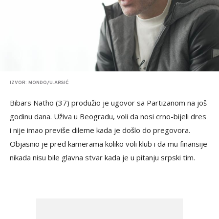
IZVOR: MONDO/U.ARSIĆ
Bibars Natho (37) produžio je ugovor sa Partizanom na još
godinu dana. Uživa u Beogradu, voli da nosi crno-bijeli dres
i nije imao previše dileme kada je došlo do pregovora.
Objasnio je pred kamerama koliko voli klub i da mu finansije
nikada nisu bile glavna stvar kada je u pitanju srpski tim.