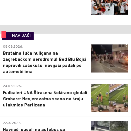
NAVIJAČI
0
08.08.2026.
Brutalna tuča huligana na
zagrebačkom aerodromu! Bed Blu Bojsi
napravili sačekušu, navijači padali po
automobilima
0
24.07.2026.
Fudbaleri UNA Štrasena šokirano gledali
Grobare: Nevjerovatna scena na kraju
utakmice Partizana
0
22.07.2026.
Navijači pucali na autobus sa