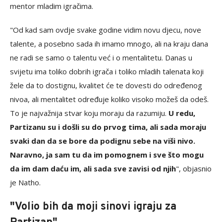
mentor mladim igračima.
"Od kad sam ovdje svake godine vidim novu djecu, nove
talente, a posebno sada ih imamo mnogo, ali na kraju dana
ne radi se samo o talentu već i o mentalitetu. Danas u
svijetu ima toliko dobrih igrača i toliko mladih talenata koji
žele da to dostignu, kvalitet će te dovesti do određenog
nivoa, ali mentalitet određuje koliko visoko možeš da odeš.
To je najvažnija stvar koju moraju da razumiju.
U redu,
Partizanu su i došli su do prvog tima, ali sada moraju
svaki dan da se bore da podignu sebe na viši nivo.
Naravno, ja sam tu da im pomognem i sve što mogu
da im dam daću im, ali sada sve zavisi od njih
", objasnio
je Natho.
"Volio bih da moji sinovi igraju za