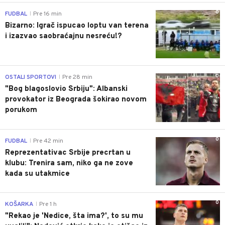
0
FUDBAL
Pre 16 min
|
Bizarno: Igrač ispucao loptu van terena
i izazvao saobraćajnu nesreću!?
0
OSTALI SPORTOVI
Pre 28 min
|
"Bog blagoslovio Srbiju": Albanski
provokator iz Beograda šokirao novom
porukom
0
FUDBAL
Pre 42 min
|
Reprezentativac Srbije precrtan u
klubu: Trenira sam, niko ga ne zove
kada su utakmice
0
KOŠARKA
Pre 1 h
|
"Rekao je 'Nedice, šta ima?', to su mu