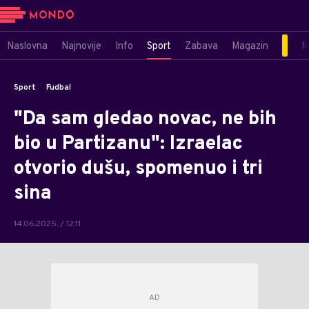
Naslovna
Najnovije
Info
Sport
Zabava
Magazin
M
Sport
Fudbal
"Da sam gledao novac, ne bih
bio u Partizanu": Izraelac
otvorio dušu, spomenuo i tri
sina
14.06.2025. / 12:11