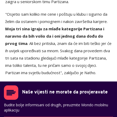
zaigra u seniorskom timu Partizana.
"Osjetio sam koliko me cene i poštuju u klubu i sigurno da
želim da ostanem i pomognem i nakon završetka karijere.
Moja tri sina igraju za mlađe kategorije Partizana i
naravno da bih volio da i oni jednog dana dođu do
prvog tima
. Ali bez pritiska, znam da će im biti teško jer će
ih uvijek upoređivati sa mnom. Svakog dana provedem dva
tri sata na stadionu gledajući mlađe kategorije Partizana,
ima toliko talenta, tu ne pričam samo o svojoj djeci.
Partizan ima svjetlu budućnost", zaključio je Natho.
Naše vijesti ne morate da provjeravate
Budite bolje informisani od drugih, preuzmite Mondo mobilnu
aplikaciju