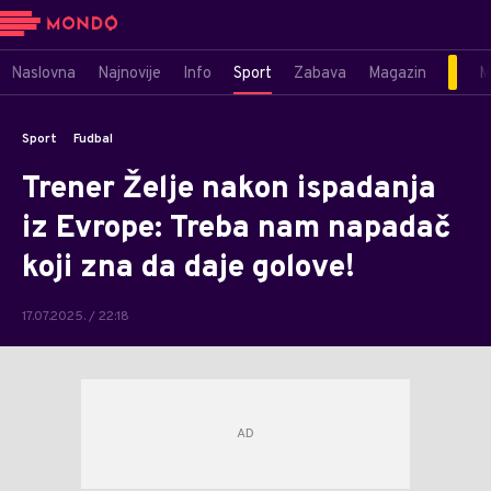
Naslovna
Najnovije
Info
Sport
Zabava
Magazin
M
Sport
Fudbal
Trener Želje nakon ispadanja
iz Evrope: Treba nam napadač
koji zna da daje golove!
17.07.2025. / 22:18