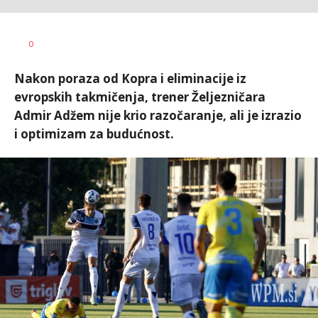
Nebojša
AUTOR
0
Šatara
Nakon poraza od Kopra i eliminacije iz
evropskih takmičenja, trener Željezničara
Admir Adžem nije krio razočaranje, ali je izrazio
i optimizam za budućnost.