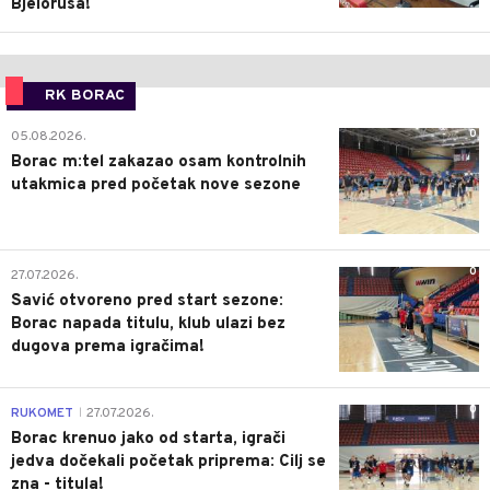
Bjelorusa!
RK BORAC
0
05.08.2026.
Borac m:tel zakazao osam kontrolnih
utakmica pred početak nove sezone
0
27.07.2026.
Savić otvoreno pred start sezone:
Borac napada titulu, klub ulazi bez
dugova prema igračima!
0
RUKOMET
27.07.2026.
|
Borac krenuo jako od starta, igrači
jedva dočekali početak priprema: Cilj se
zna - titula!