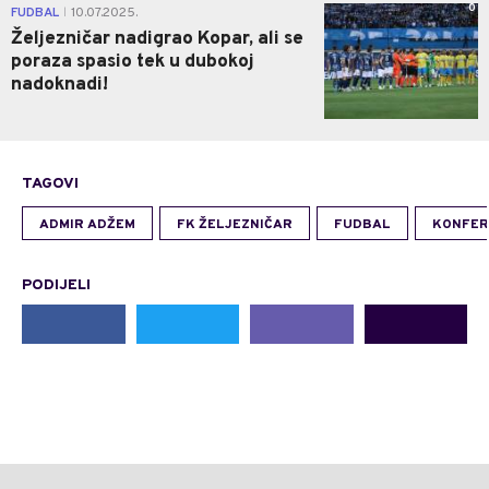
0
FUDBAL
10.07.2025.
|
Željezničar nadigrao Kopar, ali se
poraza spasio tek u dubokoj
nadoknadi!
TAGOVI
ADMIR ADŽEM
FK ŽELJEZNIČAR
FUDBAL
KONFER
PODIJELI