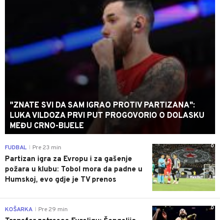
"ZNATE SVI DA SAM IGRAO PROTIV PARTIZANA":
LUKA VILDOZA PRVI PUT PROGOVORIO O DOLASKU
MEĐU CRNO-BIJELE
0
FUDBAL
Pre 23 min
|
Partizan igra za Evropu i za gašenje
požara u klubu: Tobol mora da padne u
Humskoj, evo gdje je TV prenos
0
KOŠARKA
Pre 29 min
|