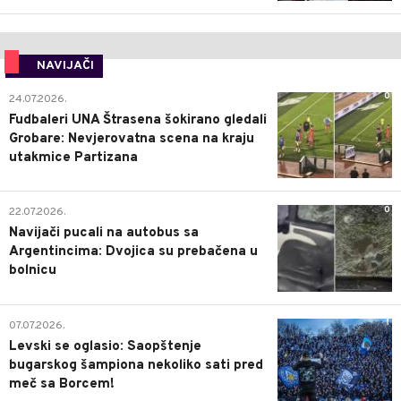
NAVIJAČI
0
24.07.2026.
Fudbaleri UNA Štrasena šokirano gledali
Grobare: Nevjerovatna scena na kraju
utakmice Partizana
0
22.07.2026.
Navijači pucali na autobus sa
Argentincima: Dvojica su prebačena u
bolnicu
1
07.07.2026.
Levski se oglasio: Saopštenje
bugarskog šampiona nekoliko sati pred
meč sa Borcem!