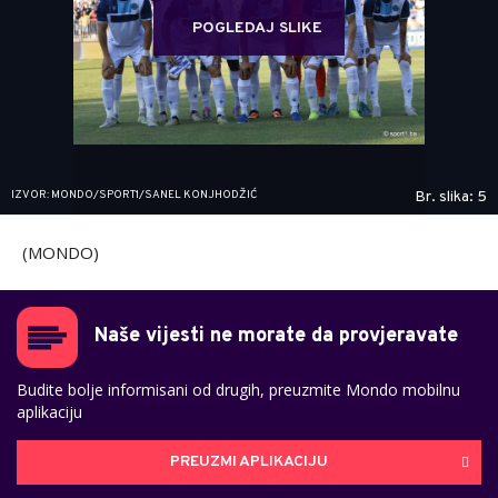
POGLEDAJ SLIKE
IZVOR: MONDO/SPORT1/SANEL KONJHODŽIĆ
Br. slika: 5
(MONDO)
Naše vijesti ne morate da provjeravate
Budite bolje informisani od drugih, preuzmite Mondo mobilnu
aplikaciju
PREUZMI APLIKACIJU