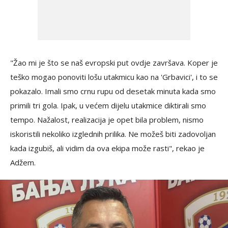
"Žao mi je što se naš evropski put ovdje završava. Koper je
teško mogao ponoviti lošu utakmicu kao na 'Grbavici', i to se
pokazalo. Imali smo crnu rupu od desetak minuta kada smo
primili tri gola. Ipak, u većem dijelu utakmice diktirali smo
tempo. Nažalost, realizacija je opet bila problem, nismo
iskoristili nekoliko izglednih prilika. Ne možeš biti zadovoljan
kada izgubiš, ali vidim da ova ekipa može rasti", rekao je
Adžem.