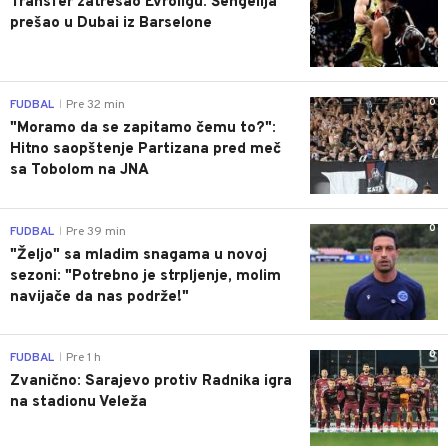
Transfer zatresao Evroligu: Šengelija
prešao u Dubai iz Barselone
0
FUDBAL
Pre 32 min
|
"Moramo da se zapitamo čemu to?":
Hitno saopštenje Partizana pred meč
sa Tobolom na JNA
0
FUDBAL
Pre 39 min
|
"Željo" sa mladim snagama u novoj
sezoni: "Potrebno je strpljenje, molim
navijače da nas podrže!"
0
FUDBAL
Pre 1 h
|
Zvanično: Sarajevo protiv Radnika igra
na stadionu Veleža