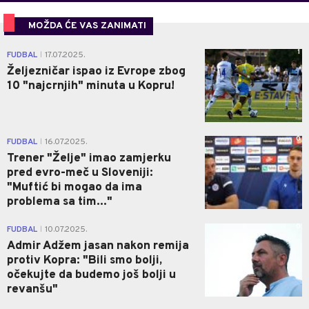
MOŽDA ĆE VAS ZANIMATI
1
FUDBAL
17.07.2025.
|
Željezničar ispao iz Evrope zbog
10 "najcrnjih" minuta u Kopru!
0
FUDBAL
16.07.2025.
|
Trener "Želje" imao zamjerku
pred evro-meč u Sloveniji:
"Muftić bi mogao da ima
problema sa tim..."
0
FUDBAL
10.07.2025.
|
Admir Adžem jasan nakon remija
protiv Kopra: "Bili smo bolji,
očekujte da budemo još bolji u
revanšu"