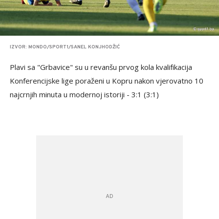
IZVOR: MONDO/SPORT1/SANEL KONJHODŽIĆ
Plavi sa "Grbavice" su u revanšu prvog kola kvalifikacija
Konferencijske lige poraženi u Kopru nakon vjerovatno 10
najcrnjih minuta u modernoj istoriji - 3:1 (3:1)