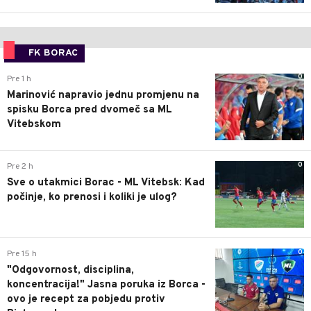
FK BORAC
0
Pre 1 h
Marinović napravio jednu promjenu na
spisku Borca pred dvomeč sa ML
Vitebskom
0
Pre 2 h
Sve o utakmici Borac - ML Vitebsk: Kad
počinje, ko prenosi i koliki je ulog?
0
Pre 15 h
"Odgovornost, disciplina,
koncentracija!" Jasna poruka iz Borca -
ovo je recept za pobjedu protiv