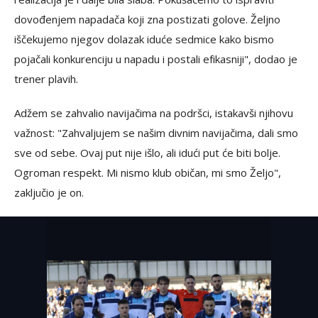
dovođenjem napadača koji zna postizati golove. Željno
iščekujemo njegov dolazak iduće sedmice kako bismo
pojačali konkurenciju u napadu i postali efikasniji", dodao je
trener plavih.
Adžem se zahvalio navijačima na podršci, istakavši njihovu
važnost: "Zahvaljujem se našim divnim navijačima, dali smo
sve od sebe. Ovaj put nije išlo, ali idući put će biti bolje.
Ogroman respekt. Mi nismo klub običan, mi smo Željo",
zaključio je on.