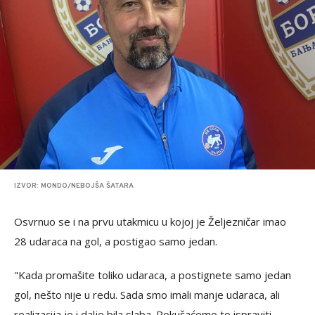
IZVOR: MONDO/NEBOJŠA ŠATARA
Osvrnuo se i na prvu utakmicu u kojoj je Željezničar imao
28 udaraca na gol, a postigao samo jedan.
"Kada promašite toliko udaraca, a postignete samo jedan
gol, nešto nije u redu. Sada smo imali manje udaraca, ali
realizacija je i dalje bila slaba. Pokušaćemo to ispraviti