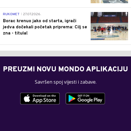
0
RUKOMET
27.07.2026.
|
Borac krenuo jako od starta, igrači
jedva dočekali početak priprema: Cilj se
zna - titula!
PREUZMI NOVU MONDO APLIKACIJU
Savršen spoj vijesti i zabave.