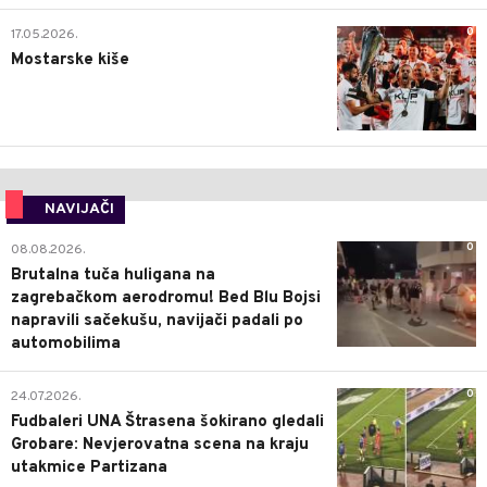
0
17.05.2026.
Mostarske kiše
NAVIJAČI
0
08.08.2026.
Brutalna tuča huligana na
zagrebačkom aerodromu! Bed Blu Bojsi
napravili sačekušu, navijači padali po
automobilima
0
24.07.2026.
Fudbaleri UNA Štrasena šokirano gledali
Grobare: Nevjerovatna scena na kraju
utakmice Partizana