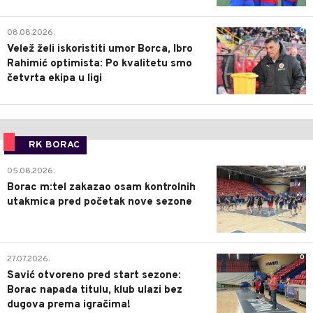
0
08.08.2026.
Velež želi iskoristiti umor Borca, Ibro
Rahimić optimista: Po kvalitetu smo
četvrta ekipa u ligi
RK BORAC
0
05.08.2026.
Borac m:tel zakazao osam kontrolnih
utakmica pred početak nove sezone
0
27.07.2026.
Savić otvoreno pred start sezone:
Borac napada titulu, klub ulazi bez
dugova prema igračima!