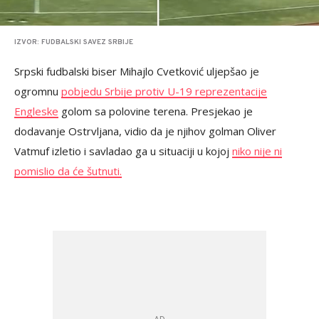
IZVOR: FUDBALSKI SAVEZ SRBIJE
Srpski fudbalski biser Mihajlo Cvetković uljepšao je
ogromnu
pobjedu Srbije protiv U-19 reprezentacije
Engleske
golom sa polovine terena. Presjekao je
dodavanje Ostrvljana, vidio da je njihov golman Oliver
Vatmuf izletio i savladao ga u situaciji u kojoj
niko nije ni
pomislio da će šutnuti.