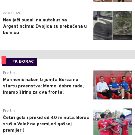
0
22.07.2026.
Navijači pucali na autobus sa
Argentincima: Dvojica su prebačena u
bolnicu
FK BORAC
0
Pre 8 h
Marinović nakon trijumfa Borca na
startu prvenstva: Momci dobro rade,
imamo širinu za dva fronta!
3
Pre 8 h
Četiri gola i prekid od 40 minuta: Borac
srušio Velež na premijerligaškoj
premijeri!