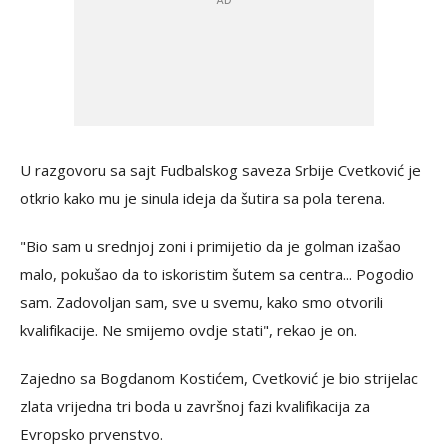
U razgovoru sa sajt Fudbalskog saveza Srbije Cvetković je
otkrio kako mu je sinula ideja da šutira sa pola terena.
"Bio sam u srednjoj zoni i primijetio da je golman izašao
malo, pokušao da to iskoristim šutem sa centra... Pogodio
sam. Zadovoljan sam, sve u svemu, kako smo otvorili
kvalifikacije. Ne smijemo ovdje stati", rekao je on.
Zajedno sa Bogdanom Kostićem, Cvetković je bio strijelac
zlata vrijedna tri boda u završnoj fazi kvalifikacija za
Evropsko prvenstvo.