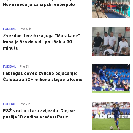
Nova medalja za srpski vaterpolo
0
FUDBAL
Pre 6 h
|
Zvezdan Terzić iza juga "Marakane":
Imao je šta da vidi, pa i šok u 90.
minutu
0
FUDBAL
Pre 7 h
|
Fabregas doveo zvučno pojačanje:
Čaloba za 30+ miliona stigao u Komo
0
FUDBAL
Pre 7 h
|
PSŽ vratio staru zvijezdu: Dinj se
poslije 10 godina vraća u Pariz