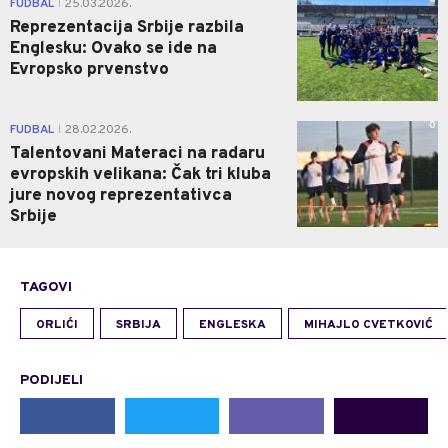
FUDBAL
25.03.2026.
|
Reprezentacija Srbije razbila
Englesku: Ovako se ide na
Evropsko prvenstvo
0
FUDBAL
28.02.2026.
|
Talentovani Materaci na radaru
evropskih velikana: Čak tri kluba
jure novog reprezentativca
Srbije
TAGOVI
ORLIĆI
SRBIJA
ENGLESKA
MIHAJLO CVETKOVIĆ
PODIJELI