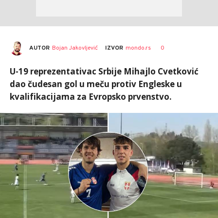
AUTOR
Bojan Jakovljević
0
IZVOR
mondo.rs
U-19 reprezentativac Srbije Mihajlo Cvetković
dao čudesan gol u meču protiv Engleske u
kvalifikacijama za Evropsko prvenstvo.