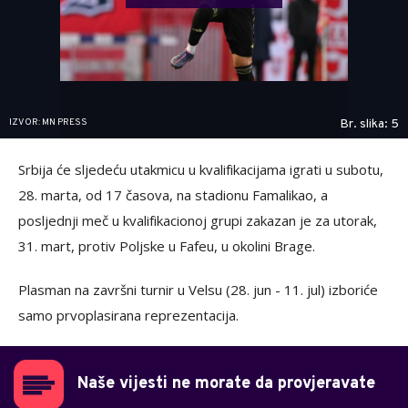
IZVOR: MN PRESS
Br. slika: 5
Srbija će sljedeću utakmicu u kvalifikacijama igrati u subotu,
28. marta, od 17 časova, na stadionu Famalikao, a
posljednji meč u kvalifikacionoj grupi zakazan je za utorak,
31. mart, protiv Poljske u Fafeu, u okolini Brage.
Plasman na završni turnir u Velsu (28. jun - 11. jul) izboriće
samo prvoplasirana reprezentacija.
Naše vijesti ne morate da provjeravate