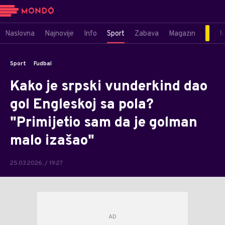
Naslovna
Najnovije
Info
Sport
Zabava
Magazin
M
Sport
Fudbal
Kako je srpski vunderkind dao
gol Engleskoj sa pola?
"Primijetio sam da je golman
malo izašao"
25.03.2026. / 19:27