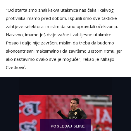
"Od starta smo znali kakva utakmica nas čeka i kakvog
protivnika imamo pred sobom. Ispunili smo sve taktičke
zahtjeve selektora i mislim da smo opravdali očekivanja.
Naravno, imamo još dvije važne i zahtjevne utakmice.
Posao i dalje nije završen, mislim da treba da budemo
skoncentrisani maksimalno i da završimo u istom ritmu, jer
ako nastavimo ovako sve je moguće", rekao je Mihajlo
Cvetković.
POGLEDAJ SLIKE