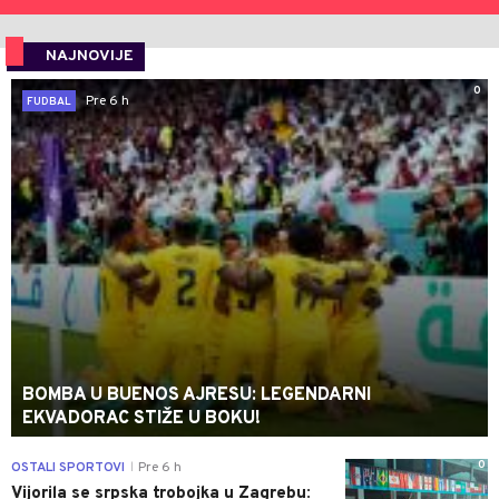
NAJNOVIJE
0
Pre 6 h
FUDBAL
BOMBA U BUENOS AJRESU: LEGENDARNI
EKVADORAC STIŽE U BOKU!
0
OSTALI SPORTOVI
Pre 6 h
|
Vijorila se srpska trobojka u Zagrebu: