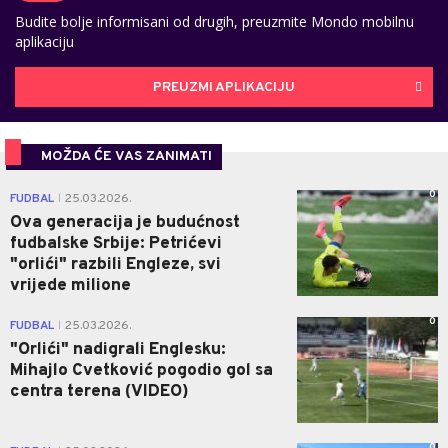
Budite bolje informisani od drugih, preuzmite Mondo mobilnu
aplikaciju
PREUZMI APLIKACIJU
MOŽDA ĆE VAS ZANIMATI
0
FUDBAL
25.03.2026.
|
Ova generacija je budućnost
fudbalske Srbije: Petrićevi
"orlići" razbili Engleze, svi
vrijede milione
0
FUDBAL
25.03.2026.
|
"Orlići" nadigrali Englesku:
Mihajlo Cvetković pogodio gol sa
centra terena (VIDEO)
0