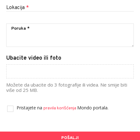
Lokacija
*
Ubacite video ili foto
Možete da ubacite do 3 fotografije ili videa. Ne smije biti
više od 25 MB.
Pristajete na
Mondo portala.
pravila korišćenja
POŠALJI