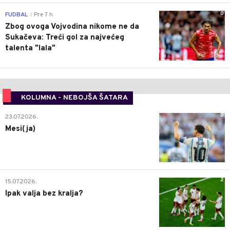
0
FUDBAL
Pre 7 h
|
Zbog ovoga Vojvodina nikome ne da
Sukačeva: Treći gol za najvećeg
talenta "lala"
KOLUMNA - NEBOJŠA ŠATARA
0
23.07.2026.
Mesi(ja)
2
15.07.2026.
Ipak valja bez kralja?