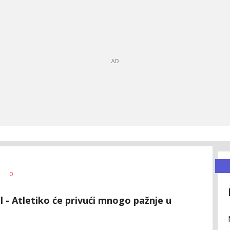
0
l - Atletiko će privući mnogo pažnje u