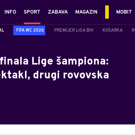
INFO
SPORT
ZABAVA
MAGAZIN
MOBIT
AL
FIFA WC 2026
PREMIJER LIGA BIH
KOŠARKA
R
finala Lige šampiona:
takl, drugi rovovska