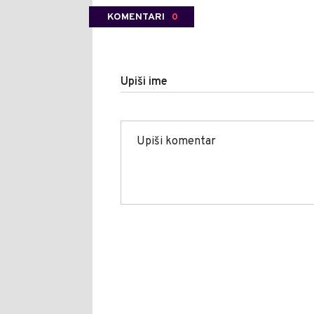
KOMENTARI
0
Upiši ime