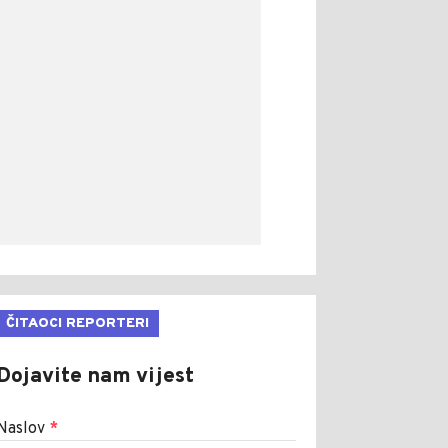
ČITAOCI REPORTERI
Dojavite nam vijest
Naslov
*