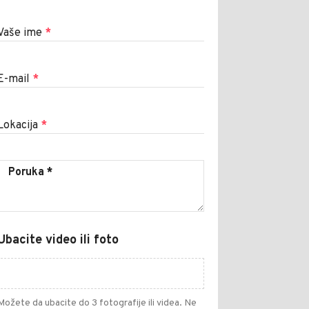
Vaše ime
*
E-mail
*
Lokacija
*
Ubacite video ili foto
Možete da ubacite do 3 fotografije ili videa. Ne