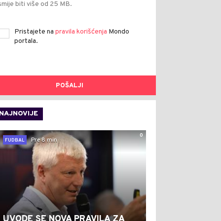
smije biti više od 25 MB.
Pristajete na
pravila korišćenja
Mondo
portala.
POŠALJI
NAJNOVIJE
0
Pre 8 min
FUDBAL
UVODE SE NOVA PRAVILA ZA