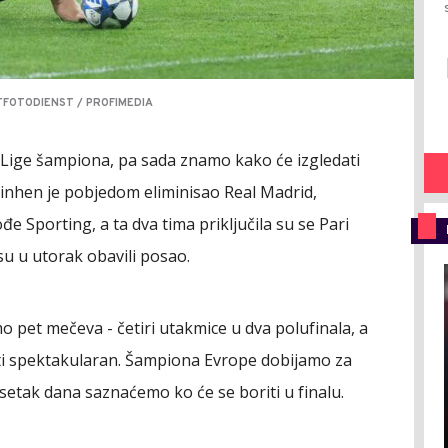
TFOTODIENST / PROFIMEDIA
u Lige šampiona, pa sada znamo kako će izgledati
inhen je pobjedom eliminisao Real Madrid,
đe Sporting, a ta dva tima priključila su se Pari
su u utorak obavili posao.
o pet mečeva - četiri utakmice u dva polufinala, a
biti spektakularan. Šampiona Evrope dobijamo za
setak dana saznaćemo ko će se boriti u finalu.