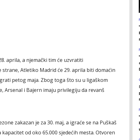
. aprila, a njemački tim će uzvratiti
strane, Atletiko Madrid će 29. aprila biti domaćin
grati petog maja. Zbog toga što su u ligaškom
je, Arsenal i Bajern imaju privilegiju da revanš
ezone zakazan je za 30. maj, a igraće se na Puškaš
a kapacitet od oko 65.000 sjedećih mesta. Otvoren