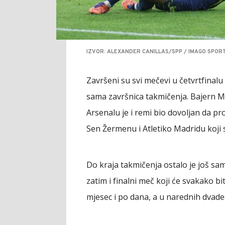
IZVOR: ALEXANDER CANILLAS/SPP / IMAGO SPOR
Završeni su svi mečevi u četvrtfinal
sama završnica takmičenja. Bajern M
Arsenalu je i remi bio dovoljan da pro
Sen Žermenu i Atletiko Madridu koji 
Do kraja takmičenja ostalo je još sam
zatim i finalni meč koji će svakako 
mjesec i po dana, a u narednih dvade