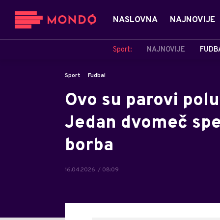
NASLOVNA
NAJNOVIJE
Sport:
NAJNOVIJE
FUDB
Sport
Fudbal
Ovo su parovi polu
Jedan dvomeč spek
borba
16.04.2026. / 08:09