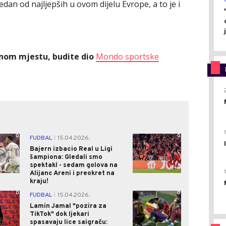
edan od najljepših u ovom dijelu Evrope, a to je i
ednom mjestu, budite dio
Mondo sportske
0
0
FUDBAL
15.04.2026.
|
Bajern izbacio Real u Ligi
šampiona: Gledali smo
spektakl - sedam golova na
Alijanc Areni i preokret na
kraju!
0
0
FUDBAL
15.04.2026.
|
Lamin Jamal "pozira za
TikTok" dok ljekari
spasavaju lice saigraču: