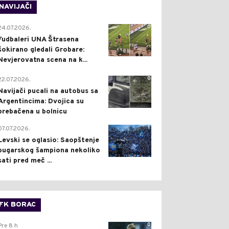
NAVIJAČI
0
24.07.2026.
Fudbaleri UNA Štrasena
šokirano gledali Grobare:
Nevjerovatna scena na k...
0
22.07.2026.
Navijači pucali na autobus sa
Argentincima: Dvojica su
prebačena u bolnicu
1
07.07.2026.
Levski se oglasio: Saopštenje
bugarskog šampiona nekoliko
sati pred meč ...
FK BORAC
0
Pre 8 h