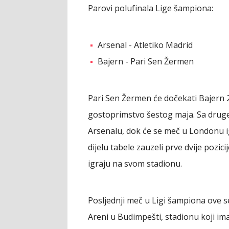
Parovi polufinala Lige šampiona:
Arsenal - Atletiko Madrid
Bajern - Pari Sen Žermen
Pari Sen Žermen će dočekati Bajern 28
gostoprimstvo šestog maja. Sa druge 
Arsenalu, dok će se meč u Londonu i
dijelu tabele zauzeli prve dvije pozici
igraju na svom stadionu.
Posljednji meč u Ligi šampiona ove s
Areni u Budimpešti, stadionu koji im