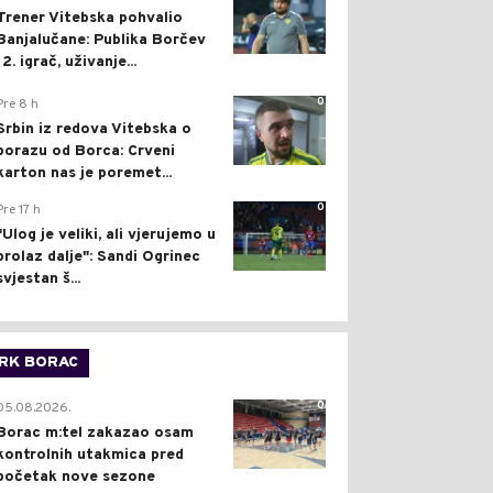
Trener Vitebska pohvalio
Banjalučane: Publika Borčev
12. igrač, uživanje...
0
Pre 8 h
Srbin iz redova Vitebska o
porazu od Borca: Crveni
karton nas je poremet...
0
Pre 17 h
"Ulog je veliki, ali vjerujemo u
prolaz dalje": Sandi Ogrinec
svjestan š...
RK BORAC
0
05.08.2026.
Borac m:tel zakazao osam
kontrolnih utakmica pred
početak nove sezone