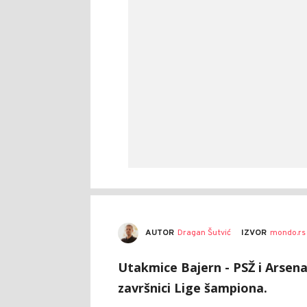
AUTOR
Dragan Šutvić
IZVOR
mondo.rs
Utakmice Bajern - PSŽ i Arsena
završnici Lige šampiona.