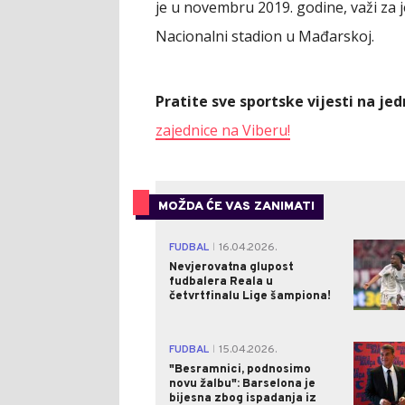
je u novembru 2019. godine, važi za j
Nacionalni stadion u Mađarskoj.
Pratite sve sportske vijesti na j
zajednice na Viberu!
MOŽDA ĆE VAS ZANIMATI
FUDBAL
16.04.2026.
|
Nevjerovatna glupost
fudbalera Reala u
četvrtfinalu Lige šampiona!
FUDBAL
15.04.2026.
|
"Besramnici, podnosimo
novu žalbu": Barselona je
bijesna zbog ispadanja iz