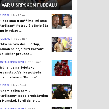
VAR U SRPSKOM FUDBALU
0
FUDBAL
Pre 25 min
|
"I kad smo u go**ima, mi smo
Partizan": Petrović otkrio šta
mu je rekao ...
0
FUDBAL
Pre 29 min
|
"Ako se ovo desi u Srbiji,
odmah se daje žuti karton":
De Bleker preuzeo...
0
OSTALI SPORTOVI
Pre 35 min
|
Srbija ide na Svjetsko
prvenstvo: Velika pobjeda
rukometaša u "Pioniru"
0
FUDBAL
Pre 40 min
|
"Znam zašto sam u
Partizanu": Baba predstavljen
u Humskoj, tvrdi da je u...
0
|