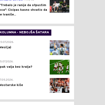
OSTALI SPORTOVI
Pre 1 h
"Trebalo je ranije da otpustim
oca": Cicipas kasno shvatio da
je Ivaniše...
KOLUMNA - NEBOJŠA ŠATARA
0
23.07.2026.
Mesi(ja)
2
15.07.2026.
Ipak valja bez kralja?
0
17.05.2026.
Mostarske kiše