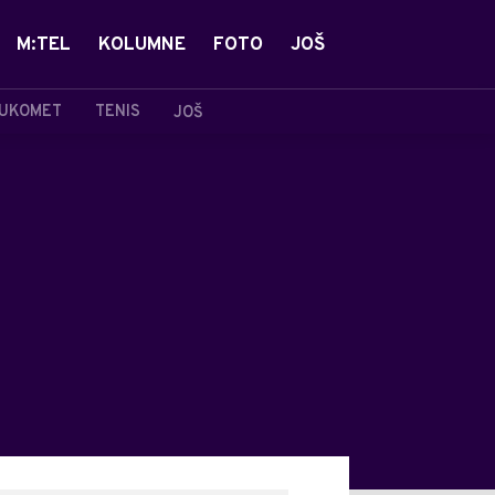
M:TEL
KOLUMNE
FOTO
JOŠ
UKOMET
TENIS
JOŠ