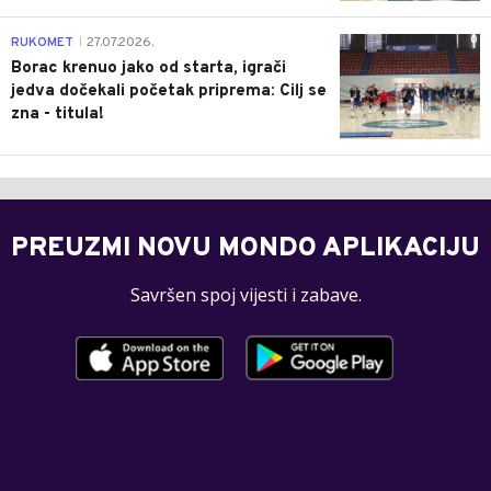
0
RUKOMET
27.07.2026.
|
Borac krenuo jako od starta, igrači
jedva dočekali početak priprema: Cilj se
zna - titula!
PREUZMI NOVU MONDO APLIKACIJU
Savršen spoj vijesti i zabave.