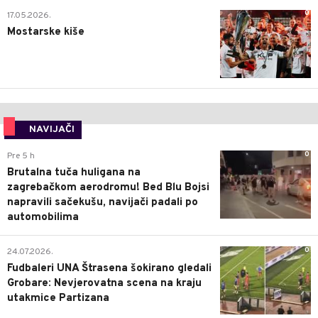
0
17.05.2026.
Mostarske kiše
NAVIJAČI
0
Pre 5 h
Brutalna tuča huligana na
zagrebačkom aerodromu! Bed Blu Bojsi
napravili sačekušu, navijači padali po
automobilima
0
24.07.2026.
Fudbaleri UNA Štrasena šokirano gledali
Grobare: Nevjerovatna scena na kraju
utakmice Partizana