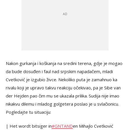
Nakon gurkanja i koškanja na sredini terena, gdje je mogao
da bude dosuđen i faul nad srpskim napadačem, mladi
Cvetković je izgubio živce. Nekoliko puta je zamahnuo ka
rivalu koji je upravo takvu reakciju očekivao, pa je Sibe van
der Hejden pao čim mu se ukazala prilika. Sudija nije imao
nikakvu dilemu i mladog golgetera poslao je u svlačionicu.
Pogledajte tu situaciju:
| Het wordt bitsiger in
#GNTAND
en Mihajlo Cvetković