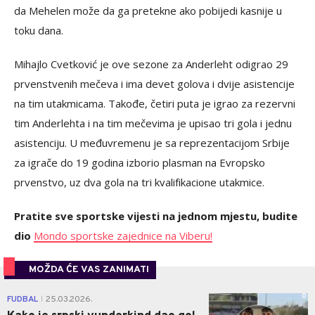
da Mehelen može da ga pretekne ako pobijedi kasnije u
toku dana.
Mihajlo Cvetković je ove sezone za Anderleht odigrao 29
prvenstvenih mečeva i ima devet golova i dvije asistencije
na tim utakmicama. Takođe, četiri puta je igrao za rezervni
tim Anderlehta i na tim mečevima je upisao tri gola i jednu
asistenciju. U međuvremenu je sa reprezentacijom Srbije
za igrače do 19 godina izborio plasman na Evropsko
prvenstvo, uz dva gola na tri kvalifikacione utakmice.
Pratite sve sportske vijesti na jednom mjestu, budite
dio
Mondo sportske zajednice na Viberu!
MOŽDA ĆE VAS ZANIMATI
0
FUDBAL
25.03.2026.
|