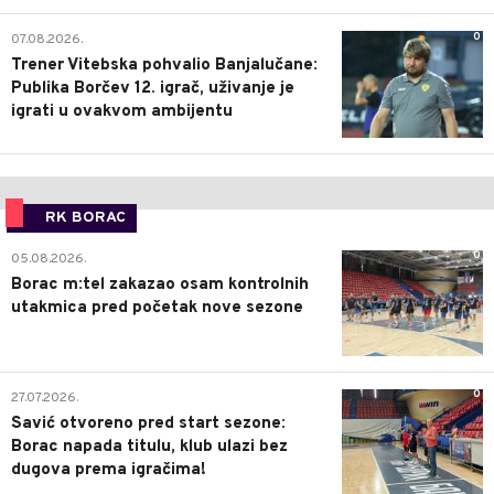
0
07.08.2026.
Trener Vitebska pohvalio Banjalučane:
Publika Borčev 12. igrač, uživanje je
igrati u ovakvom ambijentu
RK BORAC
0
05.08.2026.
Borac m:tel zakazao osam kontrolnih
utakmica pred početak nove sezone
0
27.07.2026.
Savić otvoreno pred start sezone:
Borac napada titulu, klub ulazi bez
dugova prema igračima!