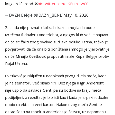
krijgt zelfs rood. ❌
pic.twitter.com/LKEnmkIwC0
May 10, 2026
— DAZN België (@DAZN_BENL)
Za sada nije poznato kolika bi kazna mogla da bude
izrečena fudbaleru Anderlehta, a njegov klub već je najavio
da će se žaliti zbog ovakve sudijske odluke. Istina, teško je
povjerovati da će ona biti poništena i mnogo je vjerovatnije
da će Mihajlo Cvetković propustiti finale Kupa Belgije protiv
Rojal Uniona.
Cvetković je isključen u nadoknadi prvog dijela meča, kada
je na semaforu već pisalo 1:1. Bez njega u igri Anderleht
nije uspio da savlada Gent, pa su bodovi na kraju meča
podijeljeni, a rezultat je bio isti kao i kada je srpski fudbaler
dobio direktan crveni karton. Nakon ovog meča Gent je
ostao šesti na tabeli, a Anderleht je četvrti, uz napomenu