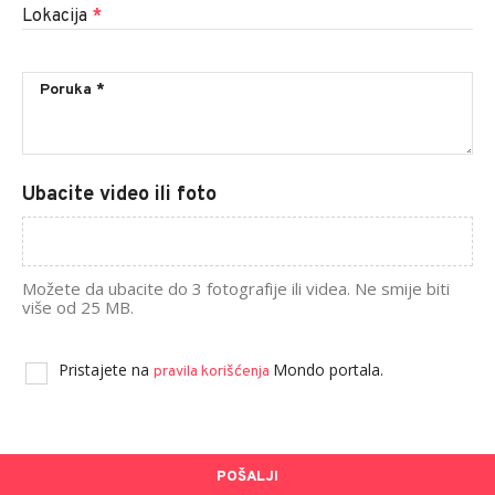
Lokacija
*
Ubacite video ili foto
Možete da ubacite do 3 fotografije ili videa. Ne smije biti
više od 25 MB.
Pristajete na
Mondo portala.
pravila korišćenja
POŠALJI