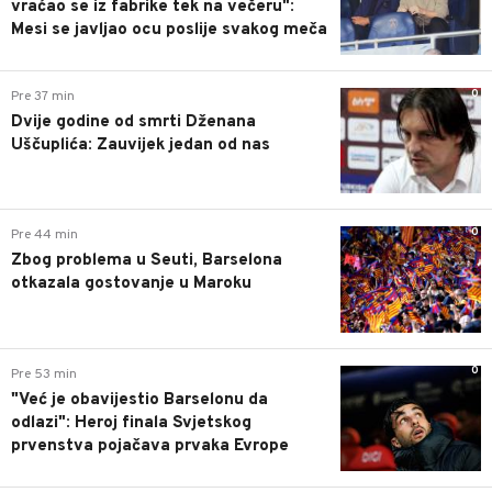
vraćao se iz fabrike tek na večeru":
Mesi se javljao ocu poslije svakog meča
0
Pre 37 min
Dvije godine od smrti Dženana
Uščuplića: Zauvijek jedan od nas
0
Pre 44 min
Zbog problema u Seuti, Barselona
otkazala gostovanje u Maroku
0
Pre 53 min
"Već je obavijestio Barselonu da
odlazi": Heroj finala Svjetskog
prvenstva pojačava prvaka Evrope