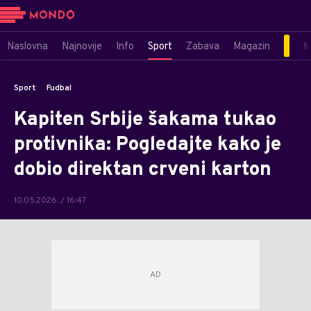
Naslovna
Najnovije
Info
Sport
Zabava
Magazin
M
Sport
Fudbal
Kapiten Srbije šakama tukao
protivnika: Pogledajte kako je
dobio direktan crveni karton
10.05.2026. / 16:47