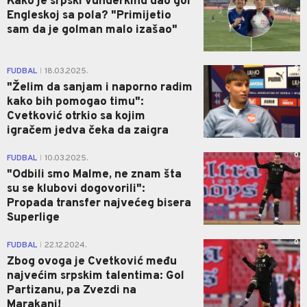
Kako je srpski vunderkind dao gol
Engleskoj sa pola? "Primijetio
sam da je golman malo izašao"
0
FUDBAL
18.03.2025.
|
"Želim da sanjam i naporno radim
kako bih pomogao timu":
Cvetković otrkio sa kojim
igračem jedva čeka da zaigra
0
FUDBAL
10.03.2025.
|
"Odbili smo Malme, ne znam šta
su se klubovi dogovorili":
Propada transfer najvećeg bisera
Superlige
0
FUDBAL
22.12.2024.
|
Zbog ovoga je Cvetković među
najvećim srpskim talentima: Gol
Partizanu, pa Zvezdi na
Marakani!