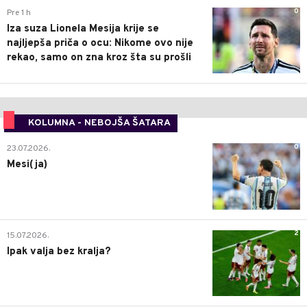
0
Pre 1 h
Iza suza Lionela Mesija krije se
najljepša priča o ocu: Nikome ovo nije
rekao, samo on zna kroz šta su prošli
KOLUMNA - NEBOJŠA ŠATARA
0
23.07.2026.
Mesi(ja)
2
15.07.2026.
Ipak valja bez kralja?