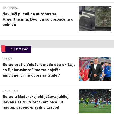
0
22.07.2026.
Navijači pucali na autobus sa
Argentincima: Dvojica su prebačena u
bolnicu
FK BORAC
0
Pre 6 h
Borac protiv Veleža između dva okršaja
sa Bjelorusima: "Imamo najviše
ambicije, cilj je odbrana titule!"
0
07.08.2026.
Borac u Mađarskoj obilježava jubilej:
Revanš sa ML Vitebskom biće 50.
nastup crveno-plavih u Evropi!