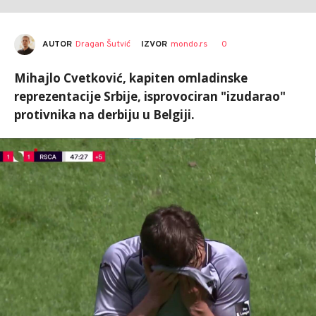
AUTOR
Dragan Šutvić
0
IZVOR
mondo.rs
Mihajlo Cvetković, kapiten omladinske
reprezentacije Srbije, isprovociran "izudarao"
protivnika na derbiju u Belgiji.