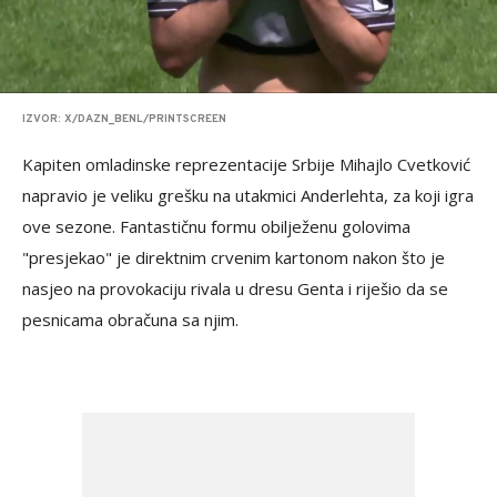
IZVOR: X/DAZN_BENL/PRINTSCREEN
Kapiten omladinske reprezentacije Srbije Mihajlo Cvetković
napravio je veliku grešku na utakmici Anderlehta, za koji igra
ove sezone. Fantastičnu formu obilježenu golovima
"presjekao" je direktnim crvenim kartonom nakon što je
nasjeo na provokaciju rivala u dresu Genta i riješio da se
pesnicama obračuna sa njim.