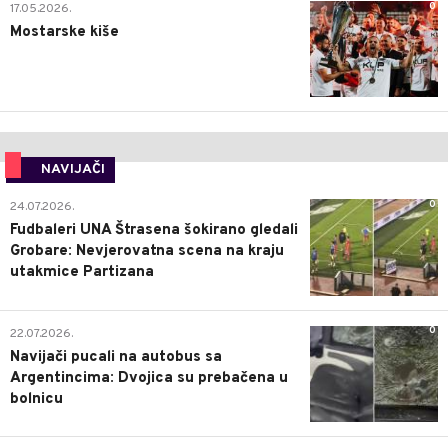
0
17.05.2026.
Mostarske kiše
NAVIJAČI
0
24.07.2026.
Fudbaleri UNA Štrasena šokirano gledali
Grobare: Nevjerovatna scena na kraju
utakmice Partizana
0
22.07.2026.
Navijači pucali na autobus sa
Argentincima: Dvojica su prebačena u
bolnicu