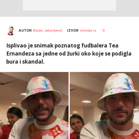
AUTOR
Bojan Jakovljević
0
IZVOR
mondo.rs
Isplivao je snimak poznatog fudbalera Tea
Ernandeza sa jedne od žurki oko koje se podigla
bura i skandal.