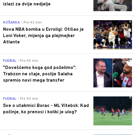
izlazi za dvije nedjelje
0
KOŠARKA
Pre 43 min
|
Nova NBA bomba u Evroligi: Otišao je
Loni Voker, mijenja ga plejmejker
Atlante
0
FUDBAL
Pre 45 min
|
"Dovešćemo koga god poželimo":
Trabzon ne staje, poslije Salaha
spremio novi mega transfer
0
FUDBAL
Pre 50 min
|
Sve o utakmici Borac - ML Vitebsk: Kad
počinje, ko prenosi i koliki je ulog?