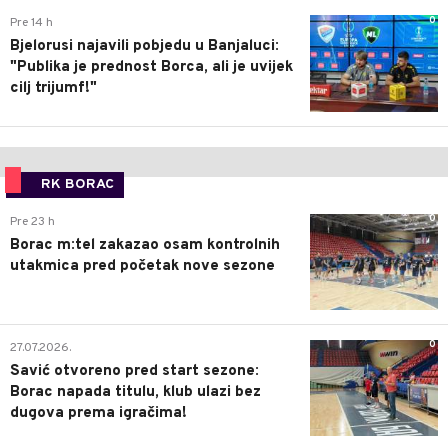
0
Pre 14 h
Bjelorusi najavili pobjedu u Banjaluci:
"Publika je prednost Borca, ali je uvijek
cilj trijumf!"
RK BORAC
0
Pre 23 h
Borac m:tel zakazao osam kontrolnih
utakmica pred početak nove sezone
0
27.07.2026.
Savić otvoreno pred start sezone:
Borac napada titulu, klub ulazi bez
dugova prema igračima!