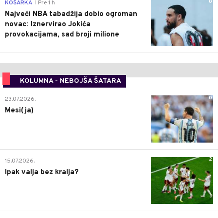
0
KOŠARKA
Pre 1 h
|
Najveći NBA tabadžija dobio ogroman
novac: Iznervirao Jokića
provokacijama, sad broji milione
KOLUMNA - NEBOJŠA ŠATARA
0
23.07.2026.
Mesi(ja)
2
15.07.2026.
Ipak valja bez kralja?