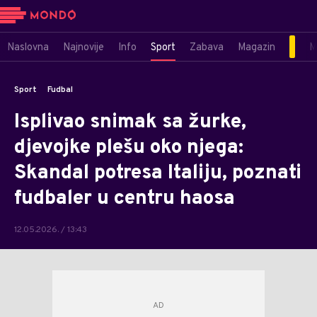
Naslovna
Najnovije
Info
Sport
Zabava
Magazin
M
Sport
Fudbal
Isplivao snimak sa žurke,
djevojke plešu oko njega:
Skandal potresa Italiju, poznati
fudbaler u centru haosa
12.05.2026. / 13:43