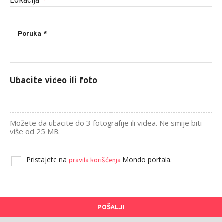
Lokacija
*
Ubacite video ili foto
Možete da ubacite do 3 fotografije ili videa. Ne smije biti
više od 25 MB.
Pristajete na
Mondo portala.
pravila korišćenja
POŠALJI