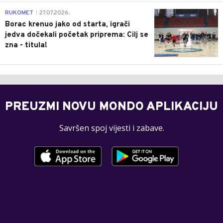
0
RUKOMET
27.07.2026.
|
Borac krenuo jako od starta, igrači
jedva dočekali početak priprema: Cilj se
zna - titula!
PREUZMI NOVU MONDO APLIKACIJU
Savršen spoj vijesti i zabave.