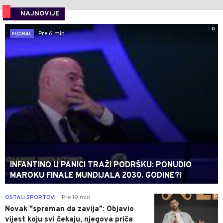
NAJNOVIJE
0
Pre 6 min
FUDBAL
INFANTINO U PANICI TRAŽI PODRŠKU: PONUDIO
MAROKU FINALE MUNDIJALA 2030. GODINE?!
0
OSTALI SPORTOVI
Pre 19 min
|
Novak "spreman da zavija": Objavio
vijest koju svi čekaju, njegova priča