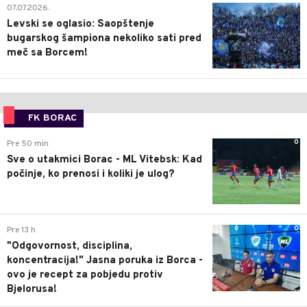
1
07.07.2026.
Levski se oglasio: Saopštenje
bugarskog šampiona nekoliko sati pred
meč sa Borcem!
FK BORAC
0
Pre 50 min
Sve o utakmici Borac - ML Vitebsk: Kad
počinje, ko prenosi i koliki je ulog?
0
Pre 13 h
"Odgovornost, disciplina,
koncentracija!" Jasna poruka iz Borca -
ovo je recept za pobjedu protiv
Bjelorusa!