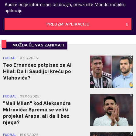
Budite bolje informisani od drugih, preuzmite Mondo mobilnu
aplikaciju
PREUZMI APLIKACIJU
MOŽDA ĆE VAS ZANIMATI
0
FUDBAL
07.07.2025.
|
Teo Ernandez potpisao za Al
Hilal: Da li Saudijci kreću po
Vlahovića?
0
FUDBAL
03.06.2025.
|
"Mali Milan" kod Aleksandra
Mitrovića: Sprema se veliki
projekat Arapa, ali da li bez
njega?
0
FUDBAL
15.05.2025.
|