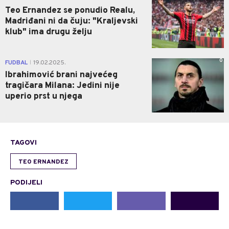
Teo Ernandez se ponudio Realu,
Madriđani ni da čuju: "Kraljevski
klub" ima drugu želju
0
FUDBAL
19.02.2025.
|
Ibrahimović brani najvećeg
tragičara Milana: Jedini nije
uperio prst u njega
TAGOVI
TEO ERNANDEZ
PODIJELI