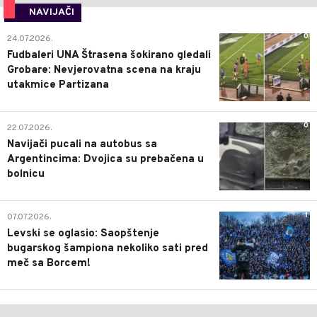
NAVIJAČI
0
24.07.2026.
Fudbaleri UNA Štrasena šokirano gledali
Grobare: Nevjerovatna scena na kraju
utakmice Partizana
0
22.07.2026.
Navijači pucali na autobus sa
Argentincima: Dvojica su prebačena u
bolnicu
1
07.07.2026.
Levski se oglasio: Saopštenje
bugarskog šampiona nekoliko sati pred
meč sa Borcem!