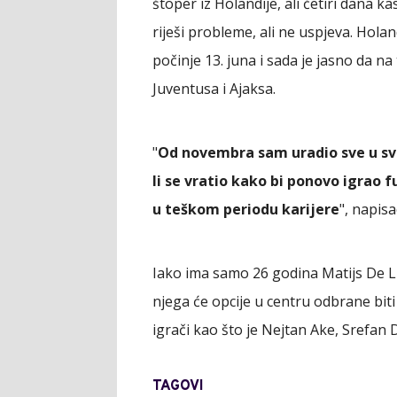
štoper iz Holandije, ali četiri dana k
riješi probleme, ali ne uspjeva. Hol
počinje 13. juna i sada je jasno da 
Juventusa i Ajaksa.
"
Od novembra sam uradio sve u svak
li se vratio kako bi ponovo igrao 
u teškom periodu karijere
", napisa
Iako ima samo 26 godina Matijs De Li
njega će opcije u centru odbrane biti
igrači kao što je Nejtan Ake, Srefan D
TAGOVI