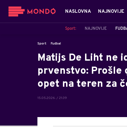
NASLOVNA
NAJNOVIJE
Sport:
NAJNOVIJE
FUDB
Sport
Fudbal
Matijs De Liht ne 
prvenstvo: Prošle 
opet na teren za č
15.05.2026. / 21:39