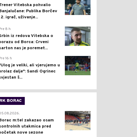
Trener Vitebska pohvalio
Banjalučane: Publika Borčev
12. igrač, uživanje...
0
Pre 8 h
Srbin iz redova Vitebska o
porazu od Borca: Crveni
karton nas je poremet...
0
Pre 16 h
"Ulog je veliki, ali vjerujemo u
prolaz dalje": Sandi Ogrinec
svjestan š...
RK BORAC
0
05.08.2026.
Borac m:tel zakazao osam
kontrolnih utakmica pred
početak nove sezone