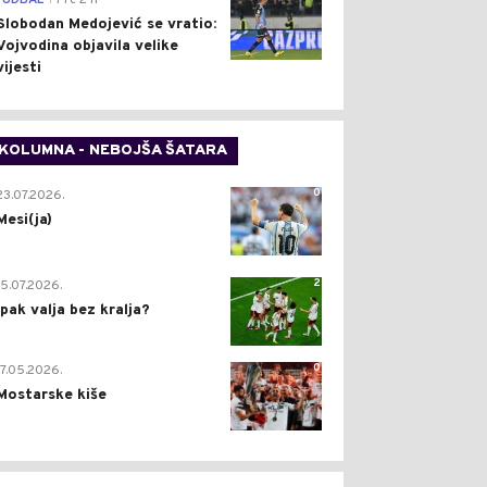
FUDBAL
Pre 2 h
Slobodan Medojević se vratio:
Vojvodina objavila velike
vijesti
KOLUMNA - NEBOJŠA ŠATARA
0
23.07.2026.
Mesi(ja)
2
15.07.2026.
Ipak valja bez kralja?
0
17.05.2026.
Mostarske kiše