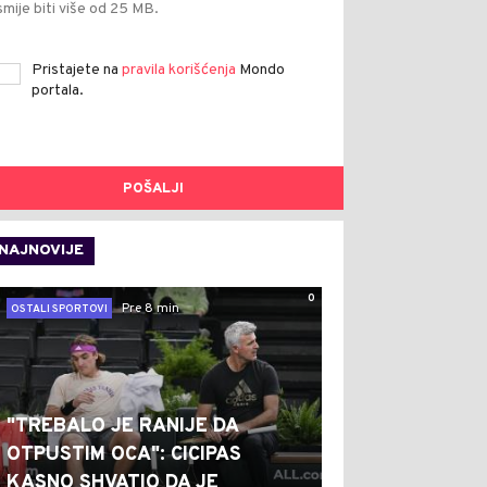
smije biti više od 25 MB.
Pristajete na
pravila korišćenja
Mondo
portala.
POŠALJI
NAJNOVIJE
0
Pre 8 min
OSTALI SPORTOVI
"TREBALO JE RANIJE DA
OTPUSTIM OCA": CICIPAS
KASNO SHVATIO DA JE