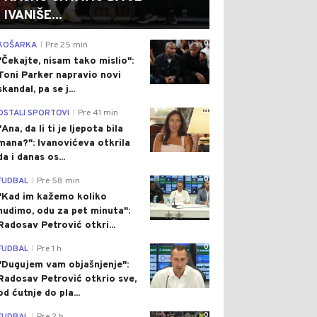
IVANIŠE...
0
KOŠARKA
Pre 25 min
|
"Čekajte, nisam tako mislio":
Toni Parker napravio novi
skandal, pa se j...
0
OSTALI SPORTOVI
Pre 41 min
|
"Ana, da li ti je ljepota bila
mana?": Ivanovićeva otkrila
da i danas os...
0
FUDBAL
Pre 58 min
|
"Kad im kažemo koliko
nudimo, odu za pet minuta":
Radosav Petrović otkri...
0
FUDBAL
Pre 1 h
|
"Dugujem vam objašnjenje":
Radosav Petrović otkrio sve,
od ćutnje do pla...
0
|