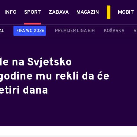
INFO
SPORT
ZABAVA
MAGAZIN
MOBIT
AL
FIFA WC 2026
PREMIJER LIGA BIH
KOŠARKA
R
ide na Svjetsko
godine mu rekli da će
etiri dana