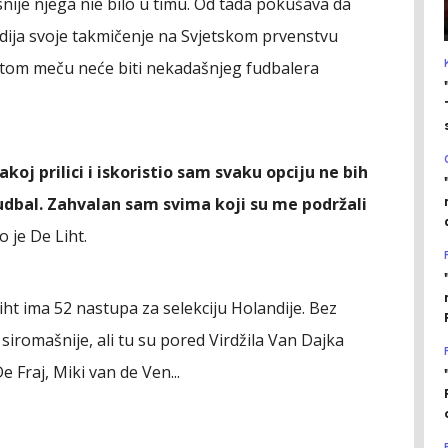
asnije njega nie bilo u timu. Od tada pokušava da
andija svoje takmičenje na Svjetskom prvenstvu
na tom meču neće biti nekadašnjeg fudbalera
oj prilici i iskoristio sam svaku opciju ne bih
fudbal. Zahvalan sam svima koji su me podržali
o je De Liht.
ht ima 52 nastupa za selekciju Holandije. Bez
 siromašnije, ali tu su pored Virdžila Van Dajka
e Fraj, Miki van de Ven...