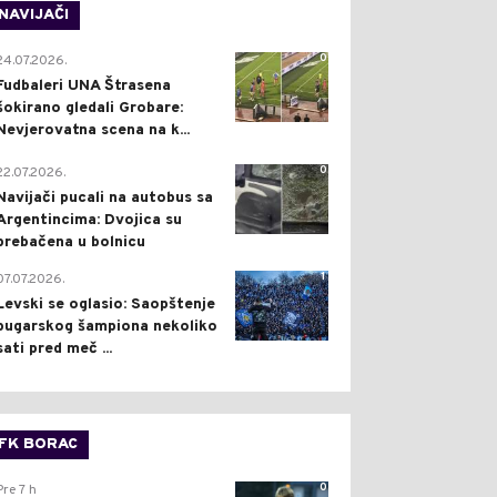
NAVIJAČI
0
24.07.2026.
Fudbaleri UNA Štrasena
šokirano gledali Grobare:
Nevjerovatna scena na k...
0
22.07.2026.
Navijači pucali na autobus sa
Argentincima: Dvojica su
prebačena u bolnicu
1
07.07.2026.
Levski se oglasio: Saopštenje
bugarskog šampiona nekoliko
sati pred meč ...
FK BORAC
0
Pre 7 h