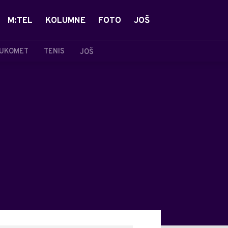
M:TEL
KOLUMNE
FOTO
JOŠ
UKOMET
TENIS
JOŠ