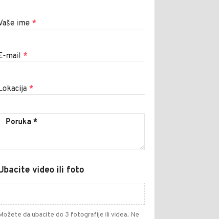
Vaše ime
*
E-mail
*
Lokacija
*
Ubacite video ili foto
Možete da ubacite do 3 fotografije ili videa. Ne