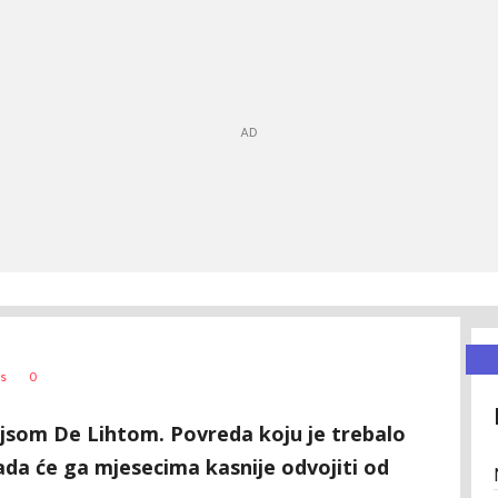
0
s
ijsom De Lihtom. Povreda koju je trebalo
sada će ga mjesecima kasnije odvojiti od